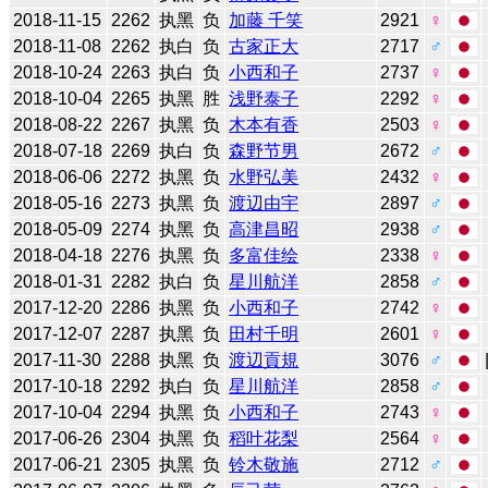
2018-11-15
2262
执黑
负
加藤 千笑
2921
♀
2018-11-08
2262
执白
负
古家正大
2717
♂
2018-10-24
2263
执白
负
小西和子
2737
♀
2018-10-04
2265
执黑
胜
浅野泰子
2292
♀
2018-08-22
2267
执黑
负
木本有香
2503
♀
2018-07-18
2269
执白
负
森野节男
2672
♂
2018-06-06
2272
执黑
负
水野弘美
2432
♀
2018-05-16
2273
执黑
负
渡辺由宇
2897
♂
2018-05-09
2274
执黑
负
高津昌昭
2938
♂
2018-04-18
2276
执黑
负
多富佳绘
2338
♀
2018-01-31
2282
执白
负
星川航洋
2858
♂
2017-12-20
2286
执黑
负
小西和子
2742
♀
2017-12-07
2287
执黑
负
田村千明
2601
♀
2017-11-30
2288
执黑
负
渡辺貢規
3076
♂
2017-10-18
2292
执白
负
星川航洋
2858
♂
2017-10-04
2294
执黑
负
小西和子
2743
♀
2017-06-26
2304
执黑
负
稻叶花梨
2564
♀
2017-06-21
2305
执黑
负
铃木敬施
2712
♂