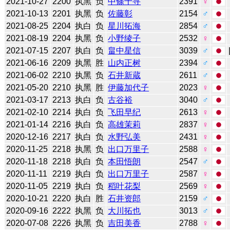
2021-10-27
2200
执黑
负
中條千寻
2391
♀
2021-10-13
2201
执黑
负
佐藤彰
2154
♂
2021-08-25
2204
执白
负
星川拓海
2854
♂
2021-08-19
2204
执黑
负
小野绫子
2532
♀
2021-07-15
2207
执白
负
畠中星信
3039
♂
2021-06-16
2209
执黑
胜
山内正树
2394
♂
2021-06-02
2210
执黑
负
石井新蔵
2611
♂
2021-05-20
2210
执黑
胜
伊藤加代子
2023
♀
2021-03-17
2213
执白
负
古谷裕
3040
♂
2021-02-10
2214
执白
负
飞田早纪
2613
♀
2021-01-14
2216
执白
负
高雄茉莉
2837
♀
2020-12-16
2217
执白
负
水野弘美
2431
♀
2020-11-25
2218
执黑
负
出口万里子
2588
♀
2020-11-18
2218
执白
负
本田悟朗
2547
♂
2020-11-11
2219
执白
负
出口万里子
2587
♀
2020-11-05
2219
执白
负
稻叶花梨
2569
♀
2020-10-21
2220
执白
胜
石井资郎
2159
♂
2020-09-16
2222
执黑
负
大川拓也
3013
♂
2020-07-08
2226
执黑
负
吉田美香
2788
♀