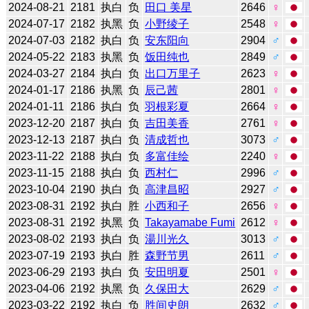
2024-08-21
2181
执白
负
田口 美星
2646
♀
2024-07-17
2182
执黑
负
小野绫子
2548
♀
2024-07-03
2182
执白
负
安东阳向
2904
♂
2024-05-22
2183
执黑
负
饭田纯也
2849
♂
2024-03-27
2184
执白
负
出口万里子
2623
♀
2024-01-17
2186
执黑
负
辰己茜
2801
♀
2024-01-11
2186
执白
负
羽根彩夏
2664
♀
2023-12-20
2187
执白
负
吉田美香
2761
♀
2023-12-13
2187
执白
负
清成哲也
3073
♂
2023-11-22
2188
执白
负
多富佳绘
2240
♀
2023-11-15
2188
执白
负
西村仁
2996
♂
2023-10-04
2190
执白
负
高津昌昭
2927
♂
2023-08-31
2192
执白
胜
小西和子
2656
♀
2023-08-31
2192
执黑
负
Takayamabe Fumi
2612
♀
2023-08-02
2193
执白
负
湯川光久
3013
♂
2023-07-19
2193
执白
胜
森野节男
2611
♂
2023-06-29
2193
执白
负
安田明夏
2501
♀
2023-04-06
2192
执黑
负
久保田大
2629
♂
2023-03-22
2192
执白
负
胜间史朗
2632
♂