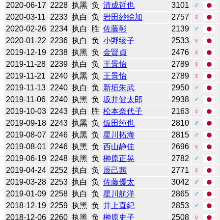
2020-06-17
2228
执黑
负
清成哲也
3101
♂
2020-03-11
2233
执白
负
岩田紗絵加
2757
♀
2020-02-26
2234
执白
胜
佐藤彰
2139
♂
2020-01-22
2236
执白
负
小野绫子
2533
♀
2019-12-19
2238
执黑
负
金賢貞
2476
♀
2019-11-28
2239
执白
负
王景怡
2789
♀
2019-11-21
2240
执黑
负
王景怡
2789
♀
2019-11-13
2240
执白
负
新垣朱武
2950
♂
2019-11-06
2240
执黑
负
坂井健太郎
2938
♂
2019-10-03
2243
执白
胜
松本奈代子
2163
♀
2019-09-18
2243
执黑
负
饭田纯也
2810
♂
2019-08-07
2246
执黑
负
星川拓海
2815
♂
2019-08-01
2246
执黑
负
西山静佳
2696
♀
2019-06-19
2248
执黑
负
榊原正晃
2782
♂
2019-04-24
2252
执白
负
辰己茜
2771
♀
2019-03-28
2253
执白
负
佐藤優太
3042
♂
2019-01-09
2258
执白
负
星川航洋
2865
♂
2018-12-19
2259
执黑
负
井上直紀
2853
♂
2018-12-06
2260
执黑
负
榊原史子
2508
♀