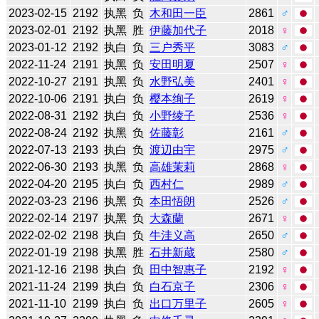
2023-02-15
2192
执黑
负
木和田一臣
2861
♂
2023-02-01
2192
执黑
胜
伊藤加代子
2018
♀
2023-01-12
2192
执白
负
三户秀平
3083
♂
2022-11-24
2191
执黑
负
安田明夏
2507
♀
2022-10-27
2191
执黑
负
水野弘美
2401
♀
2022-10-06
2191
执白
负
樱本绚子
2619
♀
2022-08-31
2192
执白
负
小野绫子
2536
♀
2022-08-24
2192
执黑
负
佐藤彰
2161
♂
2022-07-13
2193
执白
负
渡辺由宇
2975
♂
2022-06-30
2193
执黑
负
高雄茉莉
2868
♀
2022-04-20
2195
执白
负
西村仁
2989
♂
2022-03-23
2196
执黑
负
本田悟朗
2526
♂
2022-02-14
2197
执黑
负
大森蘭
2671
♀
2022-02-02
2198
执白
负
牛洼义高
2650
♂
2022-01-19
2198
执黑
胜
石井新蔵
2580
♂
2021-12-16
2198
执白
负
田中智惠子
2192
♀
2021-11-24
2199
执白
负
白石京子
2306
♀
2021-11-10
2199
执白
负
出口万里子
2605
♀