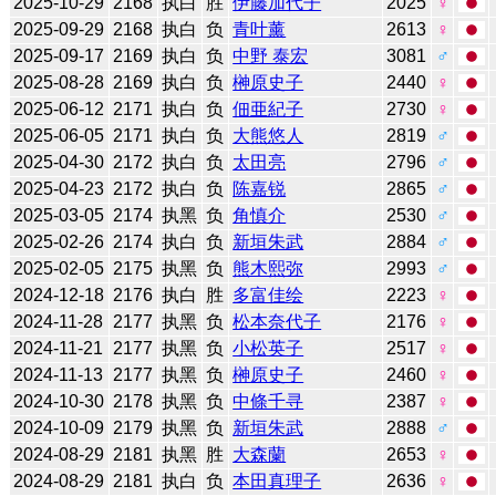
2025-10-29
2168
执白
胜
伊藤加代子
2025
♀
2025-09-29
2168
执白
负
青叶薰
2613
♀
2025-09-17
2169
执白
负
中野 泰宏
3081
♂
2025-08-28
2169
执白
负
榊原史子
2440
♀
2025-06-12
2171
执白
负
佃亜紀子
2730
♀
2025-06-05
2171
执白
负
大熊悠人
2819
♂
2025-04-30
2172
执白
负
太田亮
2796
♂
2025-04-23
2172
执白
负
陈嘉锐
2865
♂
2025-03-05
2174
执黑
负
角慎介
2530
♂
2025-02-26
2174
执白
负
新垣朱武
2884
♂
2025-02-05
2175
执黑
负
熊木熙弥
2993
♂
2024-12-18
2176
执白
胜
多富佳绘
2223
♀
2024-11-28
2177
执黑
负
松本奈代子
2176
♀
2024-11-21
2177
执黑
负
小松英子
2517
♀
2024-11-13
2177
执黑
负
榊原史子
2460
♀
2024-10-30
2178
执黑
负
中條千寻
2387
♀
2024-10-09
2179
执黑
负
新垣朱武
2888
♂
2024-08-29
2181
执黑
胜
大森蘭
2653
♀
2024-08-29
2181
执白
负
本田真理子
2636
♀