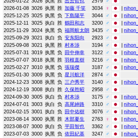
2026-01-22
3026
执黑
胜
出云哲也
2579
♂
2026-01-08
3026
执黑
胜
加藤 千笑
3034
♀
|
nihon_
2025-12-25
3025
执黑
负
下島陽平
3044
♂
|
nihon_
2025-12-11
3025
执白
胜
鶴田和志
3200
♂
|
nihon_
2025-11-29
3024
执黑
负
福岡航太朗
3435
♂
|
nihon_
2025-09-29
3021
执白
负
安东阳向
2923
♂
2025-09-08
3021
执黑
胜
村本渉
3194
♂
|
nihon_
2025-07-31
3019
执黑
负
田中伸幸
3122
♂
|
nihon_
2025-07-07
3018
执黑
胜
羽根直樹
3216
♂
|
nihon_
2025-02-27
3010
执黑
负
張瑞傑
3187
♂
|
nihon_
2025-01-30
3009
执黑
负
星川航洋
2874
♂
2024-12-23
3008
执黑
负
三户秀平
3140
♂
|
nihon_
2024-12-19
3008
执白
胜
久保胜昭
2958
♂
2024-09-30
3005
执白
负
村本渉
3175
♂
|
nihon_
2024-07-01
3003
执白
负
高尾紳路
3310
♂
|
nihon_
2024-02-15
3001
执白
负
田中佑樹
3076
♂
|
nihon_
2023-08-14
3000
执黑
胜
木部夏生
2763
♀
|
nihon_
2023-08-07
3000
执白
负
平田智也
3362
♂
|
nihon_
2023-07-03
3000
执黑
负
依田紀基
3247
♂
|
nihon_