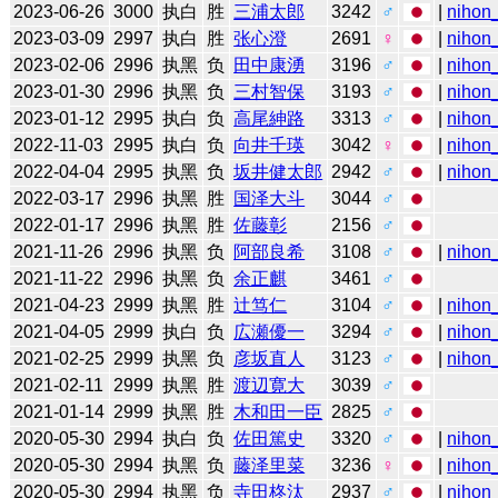
2023-06-26
3000
执白
胜
三浦太郎
3242
♂
|
nihon_
2023-03-09
2997
执白
胜
张心澄
2691
♀
|
nihon_
2023-02-06
2996
执黑
负
田中康湧
3196
♂
|
nihon_
2023-01-30
2996
执黑
负
三村智保
3193
♂
|
nihon_
2023-01-12
2995
执白
负
高尾紳路
3313
♂
|
nihon_
2022-11-03
2995
执白
负
向井千瑛
3042
♀
|
nihon_
2022-04-04
2995
执黑
负
坂井健太郎
2942
♂
|
nihon_
2022-03-17
2996
执黑
胜
国泽大斗
3044
♂
2022-01-17
2996
执黑
胜
佐藤彰
2156
♂
2021-11-26
2996
执黑
负
阿部良希
3108
♂
|
nihon_
2021-11-22
2996
执黑
负
余正麒
3461
♂
2021-04-23
2999
执黑
胜
辻笃仁
3104
♂
|
nihon_
2021-04-05
2999
执白
负
広瀬優一
3294
♂
|
nihon_
2021-02-25
2999
执黑
负
彦坂直人
3123
♂
|
nihon_
2021-02-11
2999
执黑
胜
渡辺寛大
3039
♂
2021-01-14
2999
执黑
胜
木和田一臣
2825
♂
2020-05-30
2994
执白
负
佐田篤史
3320
♂
|
nihon_
2020-05-30
2994
执黑
负
藤泽里菜
3236
♀
|
nihon_
2020-05-30
2994
执黑
负
寺田柊汰
2937
♂
|
nihon_