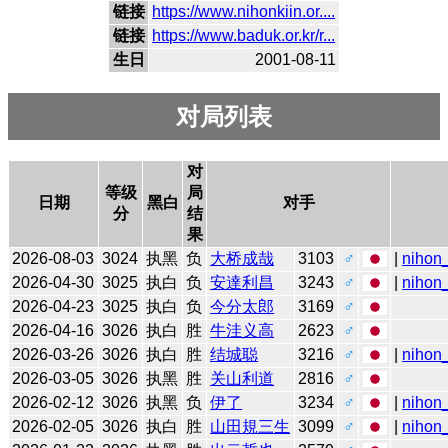
链接
https://www.nihonkiin.or....
链接
https://www.baduk.or.kr/r...
生日
2001-08-11
对局列表
对
等级
局
日期
黑白
对手
分
结
果
2026-08-03
3024
执黑
负
大桥成哉
3103
♂
|
nihon_
2026-04-30
3025
执白
负
安達利昌
3243
♂
|
nihon_
2026-04-23
3025
执白
负
今分太郎
3169
♂
2026-04-16
3026
执白
胜
牛洼义高
2623
♂
2026-03-26
3026
执白
胜
结城聪
3216
♂
|
nihon_
2026-03-05
3026
执黑
胜
关山利道
2816
♂
2026-02-12
3026
执黑
负
伊了
3234
♂
|
nihon_
2026-02-05
3026
执白
胜
山田規三生
3099
♂
|
nihon_