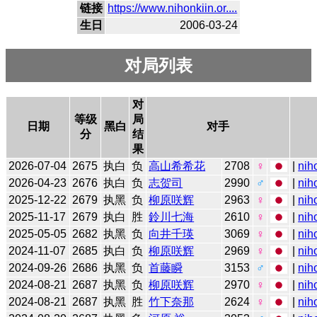
链接
https://www.nihonkiin.or....
生日
2006-03-24
对局列表
对
等级
局
日期
黑白
对手
分
结
果
2026-07-04
2675
执白
负
高山希希花
2708
♀
|
nih
2026-04-23
2676
执白
负
志贺司
2990
♂
|
nih
2025-12-22
2679
执黑
负
柳原咲辉
2963
♀
|
nih
2025-11-17
2679
执白
胜
鈴川七海
2610
♀
|
nih
2025-05-05
2682
执黑
负
向井千瑛
3069
♀
|
nih
2024-11-07
2685
执白
负
柳原咲辉
2969
♀
|
nih
2024-09-26
2686
执黑
负
首藤瞬
3153
♂
|
nih
2024-08-21
2687
执黑
负
柳原咲辉
2970
♀
|
nih
2024-08-21
2687
执黑
胜
竹下奈那
2624
♀
|
nih