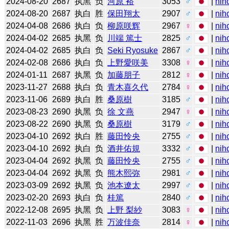
2024-08-20
2687
执黑
负
河原 裕
3053
♂
|
nih
2024-08-20
2687
执白
胜
保田翔太
2907
♂
|
nih
2024-04-08
2686
执白
负
柳原咲辉
2967
♀
|
nih
2024-04-02
2685
执黑
负
川端 篤士
2825
♂
|
nih
2024-04-02
2685
执白
负
Seki Ryosuke
2867
♂
|
nih
2024-02-08
2686
执白
负
上野愛咲美
3308
♀
|
nih
2024-01-11
2687
执黑
负
加藤朋子
2812
♀
|
nih
2023-11-27
2688
执白
负
青木喜久代
2784
♀
|
nih
2023-11-06
2689
执白
胜
桑原樹
3185
♂
|
nih
2023-08-23
2690
执黑
负
徐 文燕
2947
♀
|
nih
2023-08-22
2690
执黑
负
桑原樹
3179
♂
|
nih
2023-04-10
2692
执白
胜
藤田怜央
2755
♂
|
nih
2023-04-10
2692
执白
负
酒井佑規
3332
♂
|
nih
2023-04-04
2692
执黑
负
藤田怜央
2755
♂
|
nih
2023-04-04
2692
执黑
负
熊木熙弥
2981
♂
|
nih
2023-03-09
2692
执黑
负
池本遼太
2997
♂
|
nih
2023-02-20
2693
执白
负
桂篤
2840
♂
|
nih
2022-12-08
2695
执黑
负
上野 梨紗
3083
♀
|
nih
2022-11-03
2696
执黑
胜
万波佳奈
2814
♀
|
nih