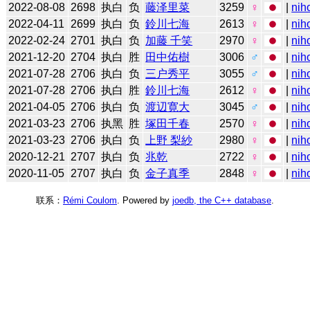
2022-08-08
2698
执白
负
藤泽里菜
3259
♀
|
nih
2022-04-11
2699
执白
负
鈴川七海
2613
♀
|
nih
2022-02-24
2701
执白
负
加藤 千笑
2970
♀
|
nih
2021-12-20
2704
执白
胜
田中佑樹
3006
♂
|
nih
2021-07-28
2706
执白
负
三户秀平
3055
♂
|
nih
2021-07-28
2706
执白
胜
鈴川七海
2612
♀
|
nih
2021-04-05
2706
执白
负
渡辺寛大
3045
♂
|
nih
2021-03-23
2706
执黑
胜
塚田千春
2570
♀
|
nih
2021-03-23
2706
执白
负
上野 梨紗
2980
♀
|
nih
2020-12-21
2707
执白
负
兆乾
2722
♀
|
nih
2020-11-05
2707
执白
负
金子真季
2848
♀
|
nih
联系：
Rémi Coulom
. Powered by
joedb, the C++ database
.