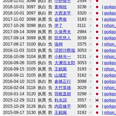
2018-11-01
3096
执白
胜
小野绫子
2554
♀
2018-10-01
3097
执白
负
黄翊祖
3236
♂
|
go4go
2018-10-01
3097
执白
胜
大西龙平
3320
♂
|
go4go
2017-11-02
3098
执黑
负
金秀俊
3183
♂
|
go4go
2017-10-26
3098
执白
负
伊了
3111
♂
|
nihon_
2017-09-14
3099
执黑
胜
久保秀夫
2984
♂
|
go4go
2017-09-14
3099
执黑
胜
田尻悠人
3039
♂
|
go4go
2017-08-17
3100
执白
负
張栩
3375
♂
|
nihon_
2016-11-03
3103
执黑
负
沼馆沙辉哉
3053
♂
|
go4go
2016-10-06
3104
执黑
胜
小林光一
3131
♂
|
nihon_
2016-09-26
3105
执白
负
大渊浩太郎
3053
♂
|
go4go
2016-09-15
3105
执黑
负
王銘琬
3193
♂
|
nihon_
2016-09-11
3105
执黑
负
山城宏
3162
♂
|
go4go
2016-04-10
3115
执白
胜
倉橋正行
3098
♂
|
go4go
2016-02-04
3118
执白
负
大竹英雄
3029
♂
|
nihon_
2016-01-14
3120
执黑
负
羽根直樹
3298
♂
|
go4go
2015-12-29
3121
执黑
负
朴永訓
3557
♂
|
go4go
2015-10-29
3126
执白
负
内田修平
3095
♂
|
go4go
2015-09-17
3130
执黑
胜
王銘琬
3192
♂
|
nihon_