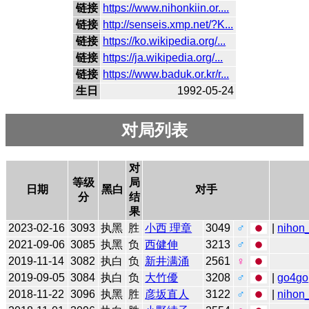
链接
https://www.nihonkiin.or....
链接
http://senseis.xmp.net/?K...
链接
https://ko.wikipedia.org/...
链接
https://ja.wikipedia.org/...
链接
https://www.baduk.or.kr/r...
生日
1992-05-24
对局列表
对
等级
局
日期
黑白
对手
分
结
果
2023-02-16
3093
执黑
胜
小西 理章
3049
♂
|
nihon_
2021-09-06
3085
执黑
负
西健伸
3213
♂
2019-11-14
3082
执白
负
新井满涌
2561
♀
2019-09-05
3084
执白
负
大竹優
3208
♂
|
go4go
2018-11-22
3096
执黑
胜
彦坂直人
3122
♂
|
nihon_