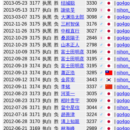
2013-05-23
3177
执黑
胜
结城聪
3330
♂
|
go4go
2013-05-13
3177
执白
胜
謝依旻
3039
♀
|
nihon_
2013-03-07
3175
执黑
负
大渊浩太郎
3098
♂
|
go4go
2012-11-26
3175
执黑
负
三村智保
3176
♂
|
go4go
2012-11-26
3175
执黑
胜
中根直行
3027
♂
|
go4go
2012-10-29
3175
执白
胜
桑原陽子
2846
♀
|
go4go
2012-10-29
3175
执黑
胜
山本正人
2798
♂
|
go4go
2012-10-09
3175
执白
胜
富士田明彦
3196
♂
|
nihon_
2012-09-28
3174
执黑
胜
富士田明彦
3195
♂
|
nihon_
2012-09-19
3174
执白
负
富士田明彦
3195
♂
|
nihon_
2012-09-13
3174
执白
胜
蕭正浩
3285
♂
|
nihon_
2012-09-12
3174
执白
负
金昇宰
3443
♂
|
nihon_
2012-09-11
3174
执白
负
李铭
3337
♂
|
nihon_
2012-08-23
3173
执白
胜
河英一
3035
♂
|
go4go
2012-08-23
3173
执白
胜
稻叶贵宇
3009
♂
|
go4go
2012-07-26
3171
执白
胜
畠中星信
3044
♂
|
nihon_
2012-07-16
3171
执白
负
趙善津
3224
♂
|
go4go
2012-06-28
3170
执白
胜
溝上知親
3237
♂
|
go4go
2012-06-21
3169
执白
负
林海峰
2989
♂
|
go4go