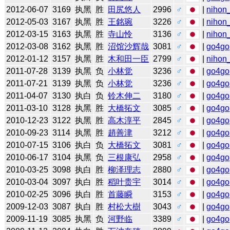
2012-06-07
3169
执黑
胜
田尻悠人
2996
♂
|
nihon_
2012-05-03
3167
执黑
胜
王銘琬
3226
♂
|
nihon_
2012-03-15
3163
执黑
胜
寺山怜
3136
♂
|
nihon_
2012-03-08
3162
执黑
胜
沼馆沙辉哉
3081
♂
|
go4go
2012-01-12
3157
执黑
胜
木和田一臣
2799
♂
|
nihon_
2011-07-28
3139
执黑
负
小林觉
3236
♂
|
go4go
2011-07-21
3139
执黑
负
小林觉
3236
♂
|
go4go
2011-04-07
3130
执白
负
铃木伸二
3180
♂
|
go4go
2011-03-10
3128
执黑
胜
大橋拓文
3085
♂
|
go4go
2010-12-23
3122
执黑
胜
高木淳平
2845
♂
|
go4go
2010-09-23
3114
执黑
胜
趙善津
3212
♂
|
go4go
2010-07-15
3106
执白
负
大橋拓文
3081
♂
|
go4go
2010-06-17
3104
执黑
负
三根康弘
2958
♂
|
go4go
2010-03-25
3098
执白
胜
柳泽理志
2880
♂
|
go4go
2010-03-04
3097
执白
胜
稻叶贵宇
3014
♂
|
go4go
2010-02-25
3096
执白
胜
首藤瞬
3153
♂
|
go4go
2009-12-03
3087
执白
胜
村松大樹
3043
♂
|
go4go
2009-11-19
3085
执黑
负
河野临
3389
♂
|
go4go