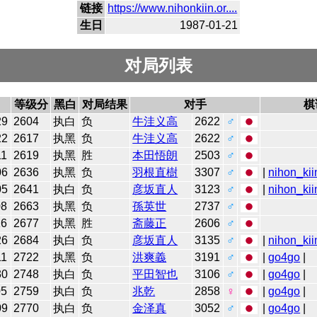
链接
https://www.nihonkiin.or....
生日
1987-01-21
对局列表
等级分
黑白
对局结果
对手
棋
29
2604
执白
负
牛洼义高
2622
♂
22
2617
执黑
负
牛洼义高
2622
♂
11
2619
执黑
胜
本田悟朗
2503
♂
06
2636
执黑
负
羽根直樹
3307
♂
|
nihon_kii
05
2641
执白
负
彦坂直人
3123
♂
|
nihon_kii
08
2663
执黑
负
孫英世
2737
♂
16
2677
执黑
胜
斋藤正
2606
♂
26
2684
执白
负
彦坂直人
3135
♂
|
nihon_kii
11
2722
执黑
负
洪爽義
3191
♂
|
go4go
|
30
2748
执白
负
平田智也
3106
♂
|
go4go
|
05
2759
执白
负
兆乾
2858
♀
|
go4go
|
09
2770
执白
负
金泽真
3052
♂
|
go4go
|