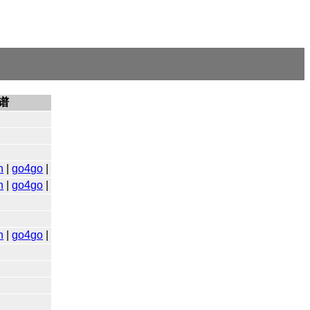
谱
n
|
go4go
|
n
|
go4go
|
n
|
go4go
|