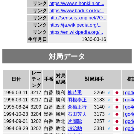
リンク
https://www.nihonkiin.or....
リンク
https://www.baduk.or.kr/r...
リンク
http://senseis.xmp.net/?O...
リンク
https://ja.wikipedia.org/...
リンク
https://en.wikipedia.org/...
生年月日
1930-03-16
対局データ
レー
対局
日付
ティ
手番
対局相手
棋
結果
ング
1996-03-11
3217
白番
勝利
柳時熏
3269
♂
|
go4
1996-03-11
3217
白番
勝利
羽根泰正
3183
♂
|
go4
1995-08-24
3209
白番
敗北
倉橋正行
3140
♂
|
go4
1994-10-23
3204
黒番
勝利
石田芳夫
3173
♂
|
go4
1994-09-01
3202
白番
敗北
片岡聡
3257
♂
|
go4
1994-08-29
3202
白番
敗北
趙治勲
3381
♂
|
go4