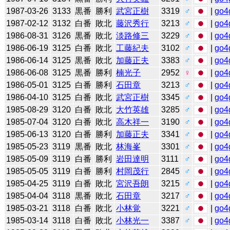
1987-03-26
3133
黒番
勝利
武宮正樹
3319
♂
|
go4
1987-02-12
3132
白番
敗北
藤沢秀行
3213
♂
|
go4
1986-08-31
3126
黒番
敗北
淡路修三
3229
♂
|
go4
1986-06-19
3125
白番
敗北
工藤紀夫
3102
♂
|
go4
1986-06-14
3125
黒番
敗北
加藤正夫
3383
♂
|
go4
1986-06-08
3125
黒番
勝利
楠光子
2952
♀
|
go4
1986-05-01
3125
白番
勝利
石田章
3213
♂
|
go4
1986-04-10
3125
白番
敗北
武宮正樹
3345
♂
|
go4
1985-08-29
3120
白番
敗北
大竹英雄
3285
♂
|
go4
1985-07-04
3120
白番
敗北
高木祥一
3190
♂
|
go4
1985-06-13
3120
白番
勝利
加藤正夫
3341
♂
|
go4
1985-05-23
3119
黒番
敗北
林海峯
3301
♂
|
go4
1985-05-09
3119
白番
勝利
岩田達明
3111
♂
|
go4
1985-05-05
3119
白番
勝利
村岡茂行
2845
♂
|
go4
1985-04-25
3119
白番
敗北
宮沢吾朗
3215
♂
|
go4
1985-04-04
3118
黒番
敗北
石田章
3217
♂
|
go4
1985-03-21
3118
白番
敗北
小林覚
3221
♂
|
go4
1985-03-14
3118
白番
敗北
小林光一
3387
♂
|
go4