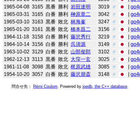
1965-04-08
3165
黒番
勝利
岩田達明
3019
♂
|
go4
1965-03-31
3165
白番
勝利
榊原章二
3042
♂
|
go4
1965-03-10
3163
黒番
敗北
林海峯
3247
♂
|
go4
1965-01-20
3161
黒番
敗北
橋本昌二
3156
♂
|
go4
1964-11-18
3158
白番
勝利
藤沢秀行
3219
♂
|
go4
1964-10-14
3156
白番
勝利
呉清源
3149
♂
|
go4
1963-10-02
3129
白番
敗北
山部俊郎
3102
♂
|
go4
1962-12-13
3113
黒番
敗北
大窪一玄
3025
♂
|
go4
1961-11-08
3098
黒番
敗北
梶原武雄
3085
♂
|
go4
1954-10-20
3057
白番
敗北
藤沢朋斎
3148
♂
|
go4
問合せ先：
Rémi Coulom
. Powered by
joedb, the C++ database
.