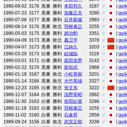
1990-09-02
3178
黒番
勝利
本田邦久
3187
♂
|
go4
1990-07-23
3177
黒番
勝利
加藤正夫
3280
♂
|
go4
1990-07-08
3177
黒番
勝利
石井新蔵
2983
♂
|
go4
1990-06-14
3176
黒番
敗北
羽根泰正
3255
♂
|
go4
1990-05-03
3175
黒番
勝利
趙治勲
3351
♂
|
go4
1990-04-09
3173
黒番
敗北
聂卫平
3378
♂
|
go4
1990-04-07
3173
黒番
勝利
江鋳久
3203
♂
|
go4
1990-03-29
3173
白番
勝利
結城聡
3118
♂
|
go4
1990-03-01
3171
白番
勝利
坂田栄男
3142
♂
|
go4
1990-02-22
3170
黒番
勝利
新垣武
2968
♂
|
go4
1990-01-18
3167
黒番
敗北
小松英樹
3201
♂
|
go4
1990-01-14
3166
黒番
敗北
大竹英雄
3327
♂
|
go4
1989-12-23
3165
白番
敗北
张文东
3222
♂
|
go4
1989-12-07
3164
白番
勝利
浅野英昭
2862
♂
|
go4
1989-11-30
3163
白番
勝利
依田紀基
3266
♂
|
go4
1989-11-19
3162
白番
勝利
羽根泰正
3255
♂
|
go4
1989-11-02
3160
白番
勝利
石倉昇
2959
♂
|
go4
1989-09-24
3156
白番
敗北
武宮正樹
3339
♂
|
go4