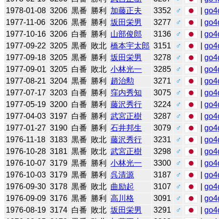
1978-01-08
3206
黒番
勝利
加藤正夫
3352
♂
|
go4
1977-11-06
3206
黒番
勝利
坂田栄男
3277
♂
|
go4
1977-10-16
3206
白番
勝利
山部俊郎
3136
♂
|
go4
1977-09-22
3205
黒番
敗北
橋本宇太郎
3151
♂
|
go4
1977-09-18
3205
黒番
勝利
坂田栄男
3278
♂
|
go4
1977-09-01
3205
白番
敗北
小林光一
3285
♂
|
go4
1977-08-21
3204
黒番
勝利
趙治勲
3271
♂
|
go4
1977-07-17
3203
白番
勝利
窪内秀知
3075
♂
|
go4
1977-05-19
3200
白番
勝利
藤沢秀行
3224
♂
|
go4
1977-04-03
3197
白番
勝利
武宮正樹
3287
♂
|
go4
1977-01-27
3190
白番
勝利
石井邦生
3079
♂
|
go4
1976-11-18
3183
黒番
敗北
藤沢秀行
3231
♂
|
go4
1976-10-28
3181
黒番
敗北
武宮正樹
3298
♂
|
go4
1976-10-07
3179
黒番
勝利
小林光一
3300
♂
|
go4
1976-10-03
3179
黒番
勝利
呉清源
3187
♂
|
go4
1976-09-30
3178
黒番
敗北
曲励起
3107
♂
|
go4
1976-09-09
3176
黒番
勝利
高川格
3091
♂
|
go4
1976-08-19
3174
白番
敗北
坂田栄男
3291
♂
|
go4