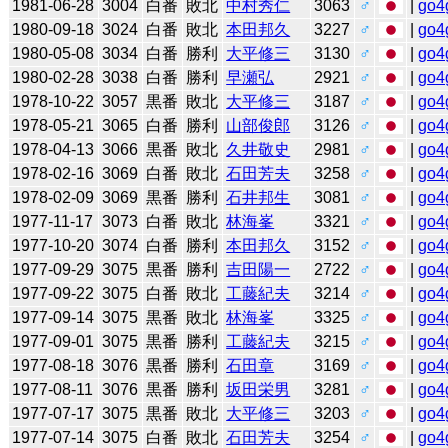
1981-06-28
3004
白番
敗北
中村秀仁
3063
♂
|
go4
1980-09-18
3024
白番
敗北
本田邦久
3227
♂
|
go4
1980-05-08
3034
白番
勝利
大平修三
3130
♂
|
go4
1980-02-28
3038
白番
勝利
早瀬弘
2921
♂
|
go4
1978-10-22
3057
黒番
敗北
大平修三
3187
♂
|
go4
1978-05-21
3065
白番
勝利
山部俊郎
3126
♂
|
go4
1978-04-13
3066
黒番
敗北
久井敬史
2981
♂
|
go4
1978-02-16
3069
白番
敗北
石田芳夫
3258
♂
|
go4
1978-02-09
3069
黒番
勝利
石井邦生
3081
♂
|
go4
1977-11-17
3073
白番
敗北
林海峯
3321
♂
|
go4
1977-10-20
3074
白番
勝利
本田邦久
3152
♂
|
go4
1977-09-29
3075
黒番
勝利
吉田陽一
2722
♂
|
go4
1977-09-22
3075
白番
敗北
工藤紀夫
3214
♂
|
go4
1977-09-14
3075
黒番
敗北
林海峯
3325
♂
|
go4
1977-09-01
3075
黒番
勝利
工藤紀夫
3215
♂
|
go4
1977-08-18
3076
黒番
勝利
石田章
3169
♂
|
go4
1977-08-11
3076
黒番
勝利
坂田栄男
3281
♂
|
go4
1977-07-17
3075
黒番
敗北
大平修三
3203
♂
|
go4
1977-07-14
3075
白番
敗北
石田芳夫
3254
♂
|
go4