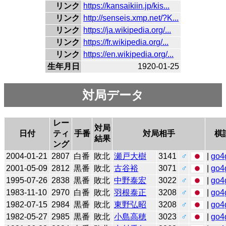
リンク
https://kansaikiin.jp/kis...
リンク
http://senseis.xmp.net/?K...
リンク
https://ja.wikipedia.org/...
リンク
https://fr.wikipedia.org/...
リンク
https://en.wikipedia.org/...
生年月日
1920-01-25
対局データ
レー
対局
日付
ティ
手番
対局相手
棋
結果
ング
2004-01-21
2807
白番
敗北
瀬戸大樹
3141
♂
|
go4
2001-05-09
2812
黒番
敗北
古谷裕
3071
♂
|
go4
1995-07-26
2838
黒番
敗北
中野泰宏
3022
♂
|
go4
1983-11-10
2970
白番
敗北
羽根泰正
3208
♂
|
go4
1982-07-15
2984
黒番
敗北
東野弘昭
3208
♂
|
go4
1982-05-27
2985
黒番
敗北
小島高穂
3023
♂
|
go4