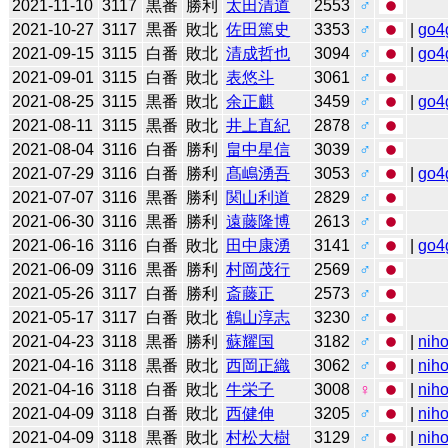
2021-11-10
3117
黒番
勝利
太田清道
2553
♂
2021-10-27
3117
黒番
敗北
佐田篤史
3353
♂
|
go4
2021-09-15
3115
白番
敗北
清成哲也
3094
♂
|
go4
2021-09-01
3115
白番
敗北
表悠斗
3061
♂
2021-08-25
3115
黒番
敗北
余正麒
3459
♂
|
go4
2021-08-11
3115
黒番
敗北
井上直紀
2878
♂
2021-08-04
3116
白番
勝利
畠中星信
3039
♂
2021-07-29
3116
白番
勝利
髙嶋湧吾
3053
♂
|
go4
2021-07-07
3116
黒番
勝利
関山利道
2829
♂
2021-06-30
3116
黒番
勝利
遠藤隆博
2613
♂
2021-06-16
3116
白番
敗北
田中康湧
3141
♂
|
go4
2021-06-09
3116
黒番
勝利
村岡茂行
2569
♂
2021-05-26
3117
白番
勝利
斎藤正
2573
♂
2021-05-17
3117
白番
敗北
鶴山淳志
3230
♂
2021-04-23
3118
黒番
勝利
蘇耀国
3182
♂
|
niho
2021-04-16
3118
黒番
敗北
西岡正織
3062
♂
|
niho
2021-04-16
3118
白番
敗北
牛栄子
3008
♀
|
niho
2021-04-09
3118
白番
敗北
西健伸
3205
♂
|
niho
2021-04-09
3118
黒番
敗北
村松大樹
3129
♂
|
niho