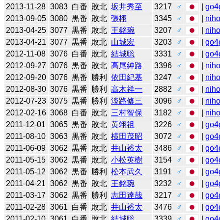
2013-11-28
3083
白番
敗北
坂井秀至
3217
♂
|
go4
2013-09-05
3080
黒番
敗北
張栩
3345
♂
|
niho
2013-04-25
3077
黒番
敗北
王銘琬
3207
♂
|
niho
2013-04-21
3077
黒番
敗北
山城宏
3203
♂
|
go4
2012-11-08
3076
白番
敗北
結城聡
3331
♂
|
go4
2012-09-27
3076
黒番
敗北
高尾紳路
3396
♂
|
niho
2012-09-20
3076
黒番
勝利
依田紀基
3247
♂
|
niho
2012-08-30
3076
黒番
勝利
高木祥一
2882
♂
|
niho
2012-07-23
3075
黒番
勝利
淡路修三
3096
♂
|
niho
2012-02-16
3068
白番
敗北
三村智保
3182
♂
|
niho
2011-12-01
3065
黒番
敗北
黄翊祖
3226
♂
|
go4
2011-08-10
3063
黒番
敗北
横田茂昭
3072
♂
|
go4
2011-06-09
3062
黒番
敗北
井山裕太
3486
♂
|
go4
2011-05-15
3062
黒番
敗北
小松英樹
3154
♂
|
go4
2011-05-12
3062
黒番
勝利
松本武久
3191
♂
|
go4
2011-04-21
3062
黒番
敗北
王銘琬
3232
♂
|
go4
2011-03-17
3062
黒番
勝利
志田達哉
3217
♂
|
go4
2011-02-28
3061
白番
敗北
井山裕太
3476
♂
|
go4
2011-02-10
3061
白番
敗北
結城聡
3339
♂
|
go4