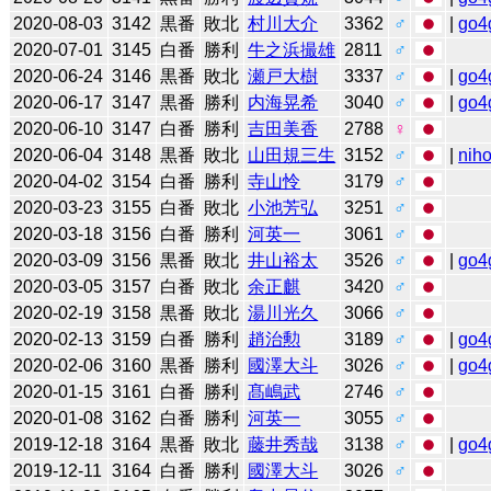
2020-08-03
3142
黒番
敗北
村川大介
3362
♂
|
go4
2020-07-01
3145
白番
勝利
牛之浜撮雄
2811
♂
2020-06-24
3146
黒番
敗北
瀬戸大樹
3337
♂
|
go4
2020-06-17
3147
黒番
勝利
内海晃希
3040
♂
|
go4
2020-06-10
3147
白番
勝利
吉田美香
2788
♀
2020-06-04
3148
黒番
敗北
山田規三生
3152
♂
|
niho
2020-04-02
3154
白番
勝利
寺山怜
3179
♂
2020-03-23
3155
白番
敗北
小池芳弘
3251
♂
2020-03-18
3156
白番
勝利
河英一
3061
♂
2020-03-09
3156
黒番
敗北
井山裕太
3526
♂
|
go4
2020-03-05
3157
白番
敗北
余正麒
3420
♂
2020-02-19
3158
黒番
敗北
湯川光久
3066
♂
2020-02-13
3159
白番
勝利
趙治勲
3189
♂
|
go4
2020-02-06
3160
黒番
勝利
國澤大斗
3026
♂
|
go4
2020-01-15
3161
白番
勝利
髙嶋武
2746
♂
2020-01-08
3162
白番
勝利
河英一
3055
♂
2019-12-18
3164
黒番
敗北
藤井秀哉
3138
♂
|
go4
2019-12-11
3164
白番
勝利
國澤大斗
3026
♂