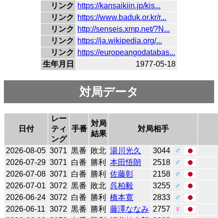
リンク
https://kansaikiin.jp/kis...
リンク
https://www.baduk.or.kr/r...
リンク
http://senseis.xmp.net/?N...
リンク
https://ja.wikipedia.org/...
リンク
https://europeangodatabas...
生年月日
1977-05-18
対局データ
レー
対局
日付
ティ
手番
対局相手
結果
ング
2026-08-05
3071
黒番
敗北
湯川光久
3044
♂
2026-07-29
3071
白番
勝利
本田悟朗
2518
♂
2026-07-08
3071
白番
勝利
佐藤彰
2158
♂
2026-07-01
3072
黒番
敗北
呉柏毅
3255
♂
2026-06-24
3072
白番
勝利
橋本寛
2833
♂
2026-06-11
3072
黒番
勝利
藤澤ななみ
2757
♀