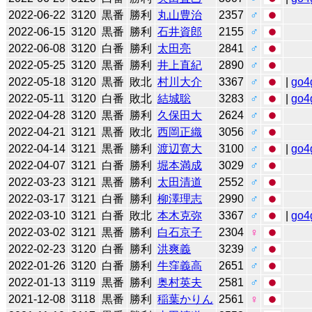
2022-06-22
3120
黒番
勝利
丸山豊治
2357
♂
2022-06-15
3120
黒番
勝利
石井資郎
2155
♂
2022-06-08
3120
白番
勝利
太田亮
2841
♂
2022-05-25
3120
黒番
勝利
井上直紀
2890
♂
2022-05-18
3120
黒番
敗北
村川大介
3367
♂
|
go4
2022-05-11
3120
白番
敗北
結城聡
3283
♂
|
go4
2022-04-28
3120
黒番
勝利
久保田大
2624
♂
2022-04-21
3121
黒番
敗北
西岡正織
3056
♂
2022-04-14
3121
黒番
勝利
渡辺寛大
3100
♂
|
go4
2022-04-07
3121
白番
勝利
堀本満成
3029
♂
2022-03-23
3121
黒番
勝利
太田清道
2552
♂
2022-03-17
3121
白番
勝利
柳澤理志
2990
♂
2022-03-10
3121
白番
敗北
本木克弥
3367
♂
|
go4
2022-03-02
3121
黒番
勝利
白石京子
2304
♀
2022-02-23
3120
白番
勝利
洪爽義
3239
♂
2022-01-26
3120
白番
勝利
牛窪義高
2651
♂
2022-01-13
3119
黒番
勝利
奥村英夫
2581
♂
2021-12-08
3118
黒番
勝利
稲葉かりん
2561
♀