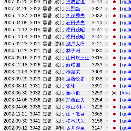
2007-05-20
3023
白番
敗北
清成哲也
3114
♂
|
go4
2007-04-26
3022
黒番
敗北
河野臨
3337
♂
|
go4
2006-11-27
3018
黒番
敗北
久保秀夫
3032
♂
|
go4
2006-04-09
3015
黒番
敗北
石田芳夫
3114
♂
|
go4
2005-11-12
3015
黒番
敗北
横田茂昭
3141
♂
|
go4
2005-11-03
3015
白番
敗北
横田茂昭
3141
♂
|
go4
2005-02-23
3021
黒番
勝利
瀬戸大樹
3121
♂
|
go4
2004-10-25
3021
白番
敗北
林子淵
3080
♂
|
go4
2004-05-16
3023
白番
敗北
山田規三生
3315
♂
|
go4
2003-12-18
3026
黒番
敗北
蘇耀国
3233
♂
|
go4
2003-11-03
3028
白番
敗北
楊嘉栄
3009
♂
|
go4
2003-09-29
3029
白番
勝利
遠藤悦史
2938
♂
|
go4
2003-08-10
3031
白番
敗北
張栩
3391
♂
|
go4
2003-06-30
3032
白番
敗北
金承俊
3259
♂
|
kba
2003-04-06
3036
白番
勝利
加藤正夫
3254
♂
|
go4
2003-04-06
3036
黒番
敗北
秋山次郎
3228
♂
|
go4
2002-11-21
3040
黒番
敗北
山下敬吾
3365
♂
|
go4
2002-09-30
3041
黒番
敗北
松本武久
3156
♂
|
go4
2002-09-12
3042
白番
勝利
坂井秀至
3147
♂
|
go4