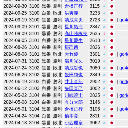
2024-09-30
3100
黒番
勝利
倉橋正行
3115
♂
2024-09-25
3100
白番
敗北
洪爽義
3233
♂
2024-09-19
3100
黒番
勝利
清成真央
2723
♂
|
go4
2024-09-09
3101
黒番
勝利
星川拓海
2847
♂
2024-09-09
3101
黒番
勝利
髙山邊楓実
2635
♀
2024-09-05
3101
白番
勝利
星川愛生
2613
♂
2024-08-26
3101
白番
勝利
辰己茜
2826
♀
2024-08-08
3101
黒番
敗北
大竹優
3301
♂
|
go4
2024-07-31
3102
黒番
勝利
湯川光久
3019
♂
2024-07-24
3102
黒番
敗北
清成哲也
3080
♂
|
go4
2024-06-26
3102
黒番
敗北
飯田純也
2849
♂
2024-06-19
3103
白番
勝利
井上直紀
2902
♂
|
go4
2024-06-12
3103
白番
勝利
矢田直己
3002
♂
2024-05-22
3104
白番
勝利
川端篤士
2825
♂
|
go4
2024-05-08
3104
白番
勝利
今分太郎
3146
♂
2024-05-01
3104
黒番
勝利
倉橋正行
3106
♂
|
go4
2024-04-24
3104
白番
勝利
橋本寛
2811
♂
2024-04-18
3104
黒番
敗北
小西理章
3062
♂