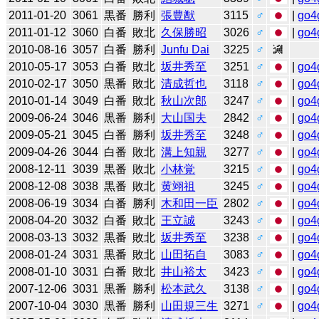
2011-01-20
3061
黒番
勝利
張豊猷
3115
♂
|
go4
2011-01-12
3060
白番
敗北
久保勝昭
3026
♂
|
go4
2010-08-16
3057
白番
勝利
Junfu Dai
3225
♂
2010-05-17
3053
白番
敗北
坂井秀至
3251
♂
|
go4
2010-02-17
3050
黒番
敗北
清成哲也
3118
♂
|
go4
2010-01-14
3049
白番
敗北
秋山次郎
3247
♂
|
go4
2009-06-24
3046
黒番
勝利
大山国夫
2842
♂
|
go4
2009-05-21
3045
白番
勝利
坂井秀至
3248
♂
|
go4
2009-04-26
3044
白番
敗北
溝上知親
3277
♂
|
go4
2008-12-11
3039
黒番
敗北
小林覚
3215
♂
|
go4
2008-12-08
3038
黒番
敗北
黄翊祖
3245
♂
|
go4
2008-06-19
3034
白番
勝利
木和田一臣
2802
♂
|
go4
2008-04-20
3032
白番
敗北
王立誠
3243
♂
|
go4
2008-03-13
3032
黒番
敗北
坂井秀至
3238
♂
|
go4
2008-01-24
3031
黒番
敗北
山田拓自
3083
♂
|
go4
2008-01-10
3031
白番
敗北
井山裕太
3423
♂
|
go4
2007-12-06
3031
黒番
勝利
松本武久
3138
♂
|
go4
2007-10-04
3030
黒番
勝利
山田規三生
3271
♂
|
go4