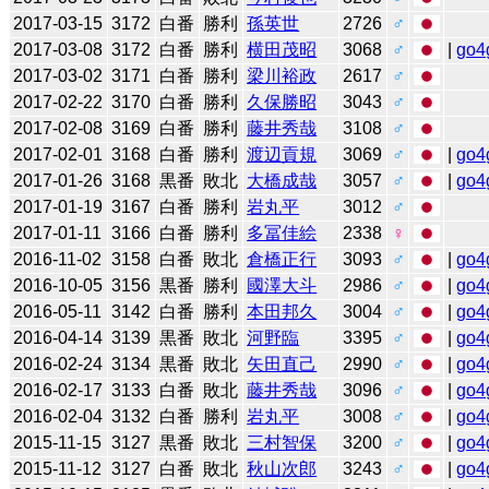
2017-03-15
3172
白番
勝利
孫英世
2726
♂
2017-03-08
3172
白番
勝利
横田茂昭
3068
♂
|
go4
2017-03-02
3171
白番
勝利
梁川裕政
2617
♂
2017-02-22
3170
白番
勝利
久保勝昭
3043
♂
2017-02-08
3169
白番
勝利
藤井秀哉
3108
♂
2017-02-01
3168
白番
勝利
渡辺貢規
3069
♂
|
go4
2017-01-26
3168
黒番
敗北
大橋成哉
3057
♂
|
go4
2017-01-19
3167
白番
勝利
岩丸平
3012
♂
2017-01-11
3166
白番
勝利
多冨佳絵
2338
♀
2016-11-02
3158
白番
敗北
倉橋正行
3093
♂
|
go4
2016-10-05
3156
黒番
勝利
國澤大斗
2986
♂
|
go4
2016-05-11
3142
白番
勝利
本田邦久
3004
♂
|
go4
2016-04-14
3139
黒番
敗北
河野臨
3395
♂
|
go4
2016-02-24
3134
黒番
敗北
矢田直己
2990
♂
|
go4
2016-02-17
3133
白番
敗北
藤井秀哉
3096
♂
|
go4
2016-02-04
3132
白番
勝利
岩丸平
3008
♂
|
go4
2015-11-15
3127
黒番
敗北
三村智保
3200
♂
|
go4
2015-11-12
3127
白番
敗北
秋山次郎
3243
♂
|
go4