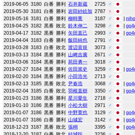
2019-06-05
3180
白番
勝利
石井新蔵
2725
♂
2019-05-30
3181
白番
勝利
岩田紗絵加
2787
♀
2019-05-16
3181
白番
勝利
柳時熏
3187
♂
|
niho
2019-04-25
3182
黒番
敗北
鈴木伸二
3298
♂
|
go4
2019-04-17
3182
黒番
勝利
矢田直己
2993
♂
|
go4
2019-04-04
3183
白番
勝利
飯田純也
2791
♂
2019-03-28
3183
白番
敗北
渡辺貢規
3073
♂
2019-03-13
3184
黒番
勝利
山﨑吉廣
2671
♂
2019-03-06
3184
黒番
勝利
苑田勇一
3018
♂
2019-02-27
3184
黒番
勝利
佐田篤史
3259
♂
|
go4
2019-02-20
3184
黒番
勝利
小田浩光
2713
♂
2019-02-13
3185
黒番
敗北
尹春浩
3068
♂
|
go4
2019-02-04
3185
白番
敗北
羽根直樹
3350
♂
|
go4
2019-01-23
3186
黒番
勝利
星川愛生
2718
♂
2019-01-10
3186
黒番
勝利
小松大樹
2971
♂
2019-01-07
3186
黒番
勝利
中野寛也
3129
♂
|
go4
2019-01-07
3186
白番
勝利
山城宏
3142
♂
|
go4
2018-12-23
3187
黒番
敗北
張栩
3395
♂
|
go4
2018-12-20
3187
白番
敗北
結城聡
3236
♂