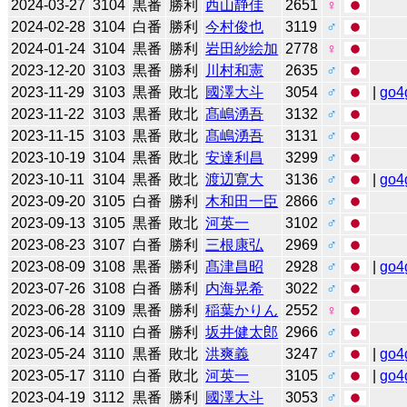
2024-03-27
3104
黒番
勝利
西山静佳
2651
♀
2024-02-28
3104
白番
勝利
今村俊也
3119
♂
2024-01-24
3104
黒番
勝利
岩田紗絵加
2778
♀
2023-12-20
3103
黒番
勝利
川村和憲
2635
♂
2023-11-29
3103
黒番
敗北
國澤大斗
3054
♂
|
go4
2023-11-22
3103
黒番
敗北
髙嶋湧吾
3132
♂
2023-11-15
3103
黒番
敗北
髙嶋湧吾
3131
♂
2023-10-19
3104
黒番
敗北
安達利昌
3299
♂
2023-10-11
3104
黒番
敗北
渡辺寛大
3136
♂
|
go4
2023-09-20
3105
白番
勝利
木和田一臣
2866
♂
2023-09-13
3105
黒番
敗北
河英一
3102
♂
2023-08-23
3107
白番
勝利
三根康弘
2969
♂
2023-08-09
3108
黒番
勝利
髙津昌昭
2928
♂
|
go4
2023-07-26
3108
白番
勝利
内海晃希
3022
♂
2023-06-28
3109
黒番
勝利
稲葉かりん
2552
♀
2023-06-14
3110
白番
勝利
坂井健太郎
2966
♂
2023-05-24
3110
黒番
敗北
洪爽義
3247
♂
|
go4
2023-05-17
3110
白番
敗北
河英一
3105
♂
|
go4
2023-04-19
3112
黒番
勝利
國澤大斗
3053
♂