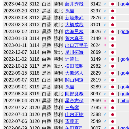
2023-04-12
3112
白番
勝利
藤井秀哉
3142
♂
|
go4
2023-03-20
3112
黒番
敗北
孫喆
3297
♂
2023-03-08
3112
黒番
勝利
新垣朱武
2876
♂
2023-02-23
3113
白番
敗北
大橋成哉
3101
♂
2023-02-02
3113
黒番
勝利
内海晃希
3026
♂
|
go4
2023-01-18
3114
白番
勝利
荒木真子
2149
♀
2023-01-11
3114
黒番
勝利
出口万里子
2624
♀
2022-12-07
3114
白番
敗北
星川拓海
2869
♂
2022-11-02
3116
白番
勝利
辻󠄀篤仁
3149
♂
|
go4
2022-10-12
3117
黒番
敗北
横田茂昭
2982
♂
2022-09-15
3118
黒番
勝利
大熊悠人
2829
♂
|
go4
2022-09-07
3119
白番
勝利
関山利道
2819
♂
2022-09-01
3119
黒番
勝利
孫喆
3289
♂
|
go4
2022-08-24
3119
白番
敗北
阿部良希
3097
♂
|
go4
2022-08-04
3120
黒番
勝利
星合志保
2969
♀
|
niho
2022-07-27
3120
黒番
勝利
三島響
2785
♀
2022-07-13
3120
白番
勝利
山内正樹
2388
♂
2022-07-06
3120
白番
勝利
斎藤正
2549
♂
2022-06-29
3120
白番
勝利
矢田直己
3007
♂
|
go4