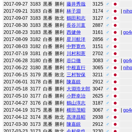
2017-09-27
3183
黒番
勝利
藤井秀哉
3125
♂
2017-09-21
3183
白番
勝利
林子淵
3174
♂
|
niho
2017-09-07
3183
黒番
敗北
鶴田和志
3127
♂
2017-08-30
3183
黒番
勝利
長谷川直
2887
♂
2017-08-23
3183
黒番
勝利
西健伸
3161
♂
|
go4
2017-08-09
3182
白番
勝利
星川航洋
2856
♂
2017-08-03
3182
白番
勝利
中野寛也
3151
♂
2017-07-19
3181
白番
勝利
川村和憲
2702
♂
2017-06-28
3180
白番
勝利
谷口徹
3083
♂
|
go4
2017-06-22
3180
黒番
勝利
中根直行
3065
♂
|
niho
2017-06-15
3179
黒番
敗北
三村智保
3211
♂
2017-06-01
3178
白番
勝利
陳嘉鋭
2912
♂
2017-05-18
3177
白番
勝利
大淵浩太郎
3047
♂
2017-05-10
3177
白番
勝利
小野幸治
2625
♂
2017-04-27
3176
白番
勝利
鶴山淳志
3187
♂
2017-04-19
3175
黒番
勝利
横田茂昭
3067
♂
|
go4
2017-04-12
3174
黒番
敗北
髙津昌昭
2938
♂
2017-03-30
3173
黒番
勝利
陳嘉鋭
2912
♂
2017-03-23
3173
白番
敗北
今村俊也
3230
♂