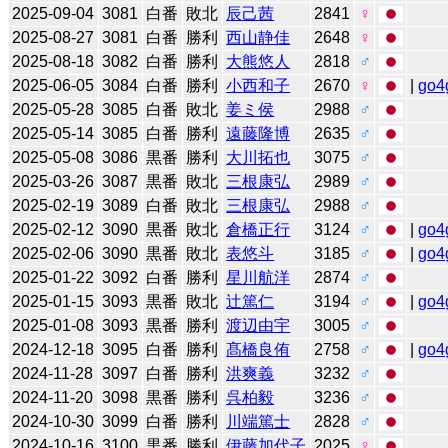
2025-09-04
3081
白番
敗北
辰己茜
2841
♀
2025-08-27
3081
白番
勝利
西山静佳
2648
♀
2025-08-18
3082
白番
勝利
大熊悠人
2818
♂
2025-06-05
3084
白番
勝利
小西和子
2670
♀
|
go4
2025-05-28
3085
白番
敗北
姜ミ侯
2988
♂
2025-05-14
3085
白番
勝利
遠藤隆博
2635
♂
2025-05-08
3086
黒番
勝利
大川拓也
3075
♂
2025-03-26
3087
黒番
敗北
三根康弘
2989
♂
2025-02-19
3089
白番
敗北
三根康弘
2988
♂
2025-02-12
3090
黒番
敗北
倉橋正行
3124
♂
|
go4
2025-02-06
3090
黒番
敗北
表悠斗
3185
♂
|
go4
2025-01-22
3092
白番
勝利
星川航洋
2874
♂
2025-01-15
3093
黒番
敗北
辻󠄀篤仁
3194
♂
|
go4
2025-01-08
3093
黒番
勝利
渡辺由宇
3005
♂
2024-12-18
3095
白番
勝利
髙橋良侑
2758
♂
|
go4
2024-11-28
3097
白番
勝利
洪爽義
3232
♂
2024-11-20
3098
黒番
勝利
呉柏毅
3236
♂
2024-10-30
3099
白番
勝利
川端篤士
2828
♂
2024-10-16
3100
黒番
勝利
伊藤加代子
2025
♀