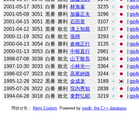
2001-05-17
3051
白番
勝利
林海峯
3235
♂
|
go4
2001-05-09
3051
黒番
勝利
加藤正夫
3296
♂
|
go4
2001-04-15
3051
黒番
勝利
石田章
3107
♂
|
go4
2001-04-12
3051
黒番
敗北
溝上知親
3237
♂
|
go4
2000-11-19
3052
白番
敗北
張栩
3293
♂
|
go4
2000-04-13
3054
白番
勝利
倉橋正行
3135
♂
|
go4
2000-01-13
3053
白番
勝利
中根直行
2981
♂
|
go4
1998-07-08
3038
白番
敗北
山下敬吾
3264
♂
|
go4
1997-10-30
3033
白番
敗北
小林光一
3364
♂
|
go4
1996-02-07
3023
白番
敗北
高尾紳路
3244
♂
|
go4
1995-12-28
3022
黒番
敗北
金成龙
3189
♂
|
go4
1995-07-26
3022
白番
勝利
窪内秀知
2838
♂
|
go4
1994-04-28
3018
白番
敗北
東野弘昭
3219
♂
|
go4
問合せ先：
Rémi Coulom
. Powered by
joedb, the C++ database
.