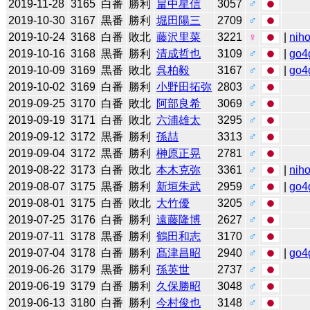
2019-11-28
3165
白番
勝利
畠中星信
3057
♂
2019-10-30
3167
黒番
勝利
堀田陽三
2709
♂
2019-10-24
3168
白番
敗北
藤沢里菜
3221
♀
|
niho
2019-10-16
3168
黒番
勝利
清成哲也
3109
♂
|
go4
2019-10-09
3169
黒番
敗北
呉柏毅
3167
♂
|
go4
2019-10-02
3169
白番
勝利
小野田拓弥
2803
♂
2019-09-25
3170
白番
敗北
阿部良希
3069
♂
2019-09-19
3171
白番
敗北
六浦雄太
3295
♂
2019-09-12
3172
黒番
勝利
孫喆
3313
♂
2019-09-04
3172
黒番
勝利
榊原正晃
2781
♂
2019-08-22
3173
白番
敗北
本木克弥
3361
♂
|
niho
2019-08-07
3175
黒番
勝利
新垣朱武
2959
♂
|
go4
2019-08-01
3175
白番
敗北
大竹優
3205
♂
2019-07-25
3176
白番
勝利
遠藤隆博
2627
♂
2019-07-11
3178
黒番
勝利
鶴田和志
3170
♂
2019-07-04
3178
白番
勝利
髙津昌昭
2940
♂
|
go4
2019-06-26
3179
黒番
勝利
孫英世
2737
♂
2019-06-19
3179
白番
勝利
久保勝昭
3048
♂
2019-06-13
3180
白番
勝利
今村俊也
3148
♂