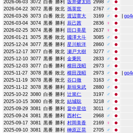
2026-06-03
3072
白番
勝利
坂井健太郎
2998
♂
2026-04-22
3072
黒番
敗北
孫英世
2767
♂
2026-03-26
3073
白番
敗北
渡辺寛大
3169
♂
|
go4
2026-03-04
3074
黒番
勝利
辰己茜
2836
♀
2026-02-25
3074
黒番
勝利
田口美星
2637
♀
2026-01-21
3075
黒番
敗北
國澤大斗
3085
♂
2025-12-24
3077
黒番
勝利
星川航洋
2860
♂
2025-12-17
3077
白番
敗北
瀬戸大樹
3277
♂
2025-12-10
3077
黒番
勝利
金秉民
2833
♂
2025-12-03
3077
白番
勝利
横田茂昭
2973
♂
2025-11-27
3078
黒番
敗北
横田茂昭
2973
♂
|
go4
2025-11-19
3078
黒番
敗北
谷口徹
3163
♂
2025-11-12
3078
黒番
勝利
新垣朱武
2880
♂
2025-10-22
3080
白番
勝利
辻󠄀篤仁
3197
♂
2025-10-15
3080
白番
敗北
結城聡
3218
♂
2025-09-29
3081
白番
勝利
畠中星信
3011
♂
2025-09-24
3081
黒番
勝利
西村仁
2968
♂
2025-09-17
3081
黒番
勝利
村岡美香
2169
♀
2025-09-10
3081
黒番
勝利
榊原正晃
2705
♂