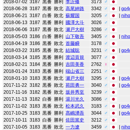
2018-07-02
3187
黒番
勝利
李沂修
3173
♂
2018-06-28
3187
黒番
敗北
高尾紳路
3342
♂
|
go4
2018-06-21
3187
白番
敗北
蘇耀国
3205
♂
|
niho
2018-06-13
3187
黒番
勝利
國澤大斗
3026
♂
2018-06-06
3187
黒番
敗北
瀬戸大樹
3286
♂
2018-05-03
3186
白番
勝利
山下敬吾
3405
♂
|
niho
2018-04-19
3186
黒番
敗北
首藤瞬
3178
♂
2018-03-22
3185
黒番
敗北
結城聡
3231
♂
|
go4
2018-03-14
3185
黒番
勝利
渡辺貢規
3077
♂
2018-02-21
3184
黒番
勝利
吉田美香
2762
♀
2018-01-24
3183
黒番
勝利
端山省三
2251
♂
2018-01-10
3183
黒番
敗北
瀬戸大樹
3295
♂
|
go4
2017-11-22
3182
黒番
敗北
苑田勇一
3040
♂
|
go4
2017-11-16
3182
黒番
敗北
坂井秀至
3239
♂
2017-11-13
3182
白番
勝利
湯川光久
3086
♂
2017-11-02
3183
黒番
敗北
松本武久
3183
♂
|
go4
2017-10-25
3183
黒番
勝利
髙嶋湧吾
3044
♂
|
go4
2017-10-11
3183
白番
勝利
佐田篤史
3212
♂
2017-10-05
3183
黒番
敗北
一力遼
3459
♂
|
niho