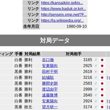
リンク
https://kansaikiin.jp/kis...
リンク
https://www.baduk.or.kr/r...
リンク
http://senseis.xmp.net/?F...
リンク
https://ja.wikipedia.org/...
生年月日
1980-09-10
対局データ
ティング
手番
対局結果
対局相手
白番
勝利
谷口徹
3165
♂
白番
勝利
安東陽向
2925
♂
黒番
勝利
田村千明
2619
♀
白番
勝利
結城聡
3216
♂
|
黒番
勝利
勝間史朗
2583
♂
黒番
勝利
渡辺由宇
2999
♂
白番
勝利
遠藤隆博
2640
♂
白番
勝利
安東陽向
2924
♂
|
黒番
敗北
望月研一
3174
♂
|