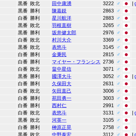
黒番
敗北
田中康湧
3222
♂
|
黒番
勝利
陳嘉鋭
2863
♂
白番
勝利
星川航洋
2883
♂
黒番
敗北
羽根直樹
3265
♂
黒番
勝利
坂井健太郎
2976
♂
白番
敗北
村川大介
3369
♂
黒番
敗北
表悠斗
3145
♂
白番
勝利
金秉民
2815
♂
白番
勝利
マイヤー・フランシス
2736
♂
白番
敗北
畠中星信
3071
♂
黒番
勝利
國澤大斗
3052
♂
|
白番
勝利
久保田大
2631
♂
白番
敗北
矢田直己
3006
♂
白番
勝利
苑田勇一
3003
♂
白番
勝利
西村仁
2991
♂
白番
敗北
表悠斗
3131
♂
|
黒番
敗北
河英一
3105
♂
白番
勝利
榊原正晃
2758
♂
黒番
敗北
中野泰宏
3112
♂
|