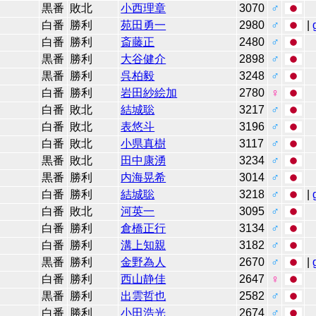
黒番
敗北
小西理章
3070
♂
白番
勝利
苑田勇一
2980
♂
|
白番
勝利
斎藤正
2480
♂
黒番
勝利
大谷健介
2898
♂
黒番
勝利
呉柏毅
3248
♂
白番
勝利
岩田紗絵加
2780
♀
白番
敗北
結城聡
3217
♂
白番
敗北
表悠斗
3196
♂
白番
敗北
小県真樹
3117
♂
黒番
敗北
田中康湧
3234
♂
黒番
勝利
内海晃希
3014
♂
白番
勝利
結城聡
3218
♂
|
白番
敗北
河英一
3095
♂
白番
勝利
倉橋正行
3134
♂
白番
勝利
溝上知親
3182
♂
黒番
勝利
金野為人
2670
♂
|
白番
勝利
西山静佳
2647
♀
黒番
勝利
出雲哲也
2582
♂
白番
勝利
小田浩光
2674
♂