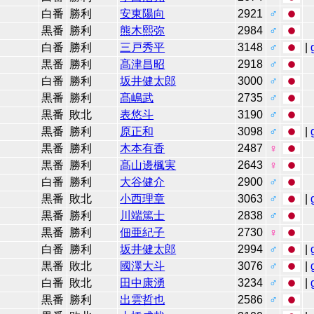
白番
勝利
安東陽向
2921
♂
黒番
勝利
熊木熙弥
2984
♂
白番
勝利
三戸秀平
3148
♂
|
黒番
勝利
髙津昌昭
2918
♂
白番
勝利
坂井健太郎
3000
♂
黒番
勝利
髙嶋武
2735
♂
黒番
敗北
表悠斗
3190
♂
黒番
勝利
原正和
3098
♂
|
黒番
勝利
木本有香
2487
♀
黒番
勝利
髙山邊楓実
2643
♀
白番
勝利
大谷健介
2900
♂
黒番
敗北
小西理章
3063
♂
|
黒番
勝利
川端篤士
2838
♂
黒番
勝利
佃亜紀子
2730
♀
白番
勝利
坂井健太郎
2994
♂
|
黒番
敗北
國澤大斗
3076
♂
|
白番
敗北
田中康湧
3234
♂
|
黒番
勝利
出雲哲也
2586
♂