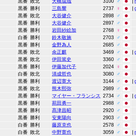
黒番
敗北
大橋成哉
3100
♂
|
黒番
勝利
三島響
2737
♀
|
黒番
敗北
大谷健介
2898
♂
黒番
勝利
大谷健介
2897
♂
黒番
勝利
岩田紗絵加
2768
♀
白番
勝利
鈴木敬施
2703
♂
黒番
勝利
金野為人
2685
♂
黒番
敗北
余正麒
3469
♂
|
黒番
敗北
伊田篤史
3360
♂
黒番
勝利
伊藤加代子
2024
♀
白番
敗北
清成哲也
3080
♂
黒番
勝利
渡辺寛大
3144
♂
|
黒番
敗北
熊木熙弥
2989
♂
黒番
勝利
マイヤー・フランシス
2734
♂
|
黒番
勝利
苑田勇一
2988
♂
黒番
勝利
髙津昌昭
2920
♂
黒番
勝利
安東陽向
2903
♂
白番
勝利
藤原克也
2578
♂
白番
敗北
中野寛也
3059
♂
|