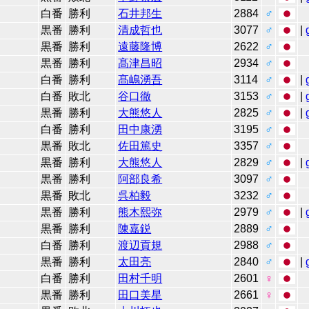
白番
勝利
石井邦生
2884
♂
黒番
勝利
清成哲也
3077
♂
|
黒番
勝利
遠藤隆博
2622
♂
黒番
勝利
髙津昌昭
2934
♂
白番
勝利
髙嶋湧吾
3114
♂
|
白番
敗北
谷口徹
3153
♂
|
黒番
勝利
大熊悠人
2825
♂
|
白番
勝利
田中康湧
3195
♂
黒番
敗北
佐田篤史
3357
♂
黒番
勝利
大熊悠人
2829
♂
|
黒番
勝利
阿部良希
3097
♂
黒番
敗北
呉柏毅
3232
♂
黒番
勝利
熊木熙弥
2979
♂
|
黒番
勝利
陳嘉鋭
2889
♂
白番
勝利
渡辺貢規
2988
♂
黒番
勝利
太田亮
2840
♂
|
白番
勝利
田村千明
2601
♀
黒番
勝利
田口美星
2661
♀