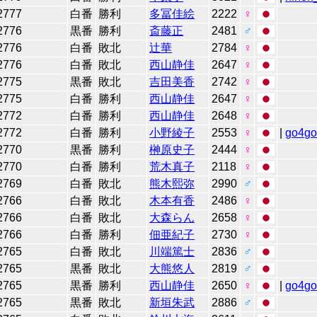
2777
白番
勝利
多冨佳絵
2222
♀
2776
黒番
勝利
斎藤正
2481
♂
2776
白番
敗北
辻華
2784
♀
2776
白番
敗北
西山静佳
2647
♀
2775
黒番
敗北
吉田美香
2742
♀
2775
白番
勝利
西山静佳
2647
♀
2772
白番
勝利
西山静佳
2648
♀
2772
白番
勝利
小野綾子
2553
♀
|
go4g
2770
黒番
勝利
榊原史子
2444
♀
2770
白番
勝利
荒木真子
2118
♀
2769
白番
敗北
熊木熙弥
2990
♂
2766
白番
敗北
木本有香
2486
♀
2766
白番
敗北
大森らん
2658
♀
2766
白番
勝利
佃亜紀子
2730
♀
2765
白番
敗北
川端篤士
2836
♂
2765
黒番
敗北
大熊悠人
2819
♂
2765
黒番
勝利
西山静佳
2650
♀
|
go4g
2765
黒番
敗北
新垣朱武
2886
♂