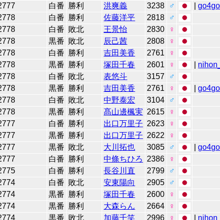
2777
白番
勝利
洪爽義
3238
♂
|
go4g
2778
白番
勝利
佐藤洋平
2818
♂
2778
白番
敗北
王景怡
2830
♀
2778
黒番
敗北
辰己茜
2808
♀
2778
白番
勝利
吉田美香
2761
♀
2778
黒番
勝利
塚田千春
2601
♀
|
nihon_
2778
白番
敗北
表悠斗
3157
♂
2778
黒番
勝利
吉田美香
2761
♀
|
go4g
2778
白番
敗北
中野泰宏
3104
♂
2778
黒番
勝利
髙山邊楓実
2615
♀
2777
白番
勝利
出口万里子
2623
♀
2777
黒番
勝利
出口万里子
2622
♀
2777
黒番
敗北
大川拓也
3085
♂
|
go4g
2777
白番
勝利
中條ちひろ
2386
♀
2775
白番
勝利
長谷川直
2799
♂
2774
白番
敗北
安東陽向
2905
♂
2774
黒番
勝利
塚田千春
2600
♀
2774
黒番
勝利
大森らん
2664
♀
2774
黒番
敗北
加藤千笑
2996
♀
|
nihon_