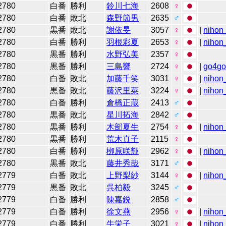
2780
白番
勝利
鈴川七海
2608
♀
2780
白番
敗北
森野節男
2635
♂
2780
黒番
敗北
謝依旻
3057
♀
|
nihon_
2780
白番
勝利
羽根彩夏
2653
♀
|
nihon_
2780
黒番
勝利
水野弘美
2357
♀
2780
黒番
勝利
三島響
2724
♀
|
go4g
2780
白番
敗北
加藤千笑
3031
♀
|
nihon_
2780
黒番
敗北
藤沢里菜
3224
♀
|
nihon_
2780
白番
勝利
倉橋正蔵
2413
♂
2780
黒番
敗北
星川拓海
2842
♂
2780
黒番
勝利
木部夏生
2754
♀
|
nihon_
2780
黒番
勝利
荒木真子
2115
♀
2780
白番
勝利
栁原咲輝
2962
♀
|
nihon_
2780
黒番
敗北
藤井秀哉
3171
♂
2779
白番
敗北
上野梨紗
3144
♀
|
nihon_
2779
黒番
敗北
呉柏毅
3245
♂
2779
白番
勝利
陳嘉鋭
2858
♂
2779
白番
勝利
徐文燕
2956
♀
|
nihon_
2779
白番
勝利
牛栄子
3021
♀
|
nihon_