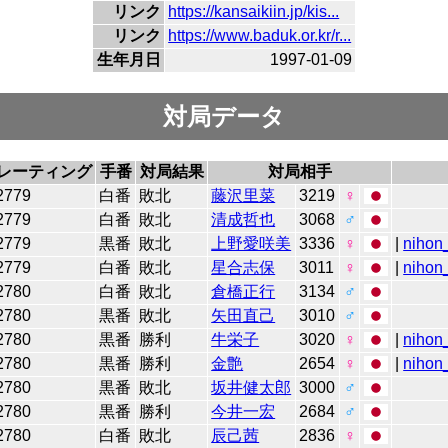
リンク
https://kansaikiin.jp/kis...
リンク
https://www.baduk.or.kr/r...
生年月日
1997-01-09
対局データ
レーティング
手番
対局結果
対局相手
2779
白番
敗北
藤沢里菜
3219
♀
2779
白番
敗北
清成哲也
3068
♂
2779
黒番
敗北
上野愛咲美
3336
♀
|
nihon_
2779
白番
敗北
星合志保
3011
♀
|
nihon_
2780
白番
敗北
倉橋正行
3134
♂
2780
黒番
敗北
矢田直己
3010
♂
2780
黒番
勝利
牛栄子
3020
♀
|
nihon_
2780
黒番
勝利
金艶
2654
♀
|
nihon_
2780
黒番
敗北
坂井健太郎
3000
♂
2780
黒番
勝利
今井一宏
2684
♂
2780
白番
敗北
辰己茜
2836
♀