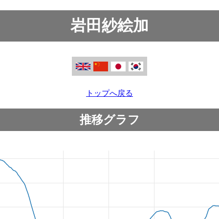
岩田紗絵加
トップへ戻る
推移グラフ