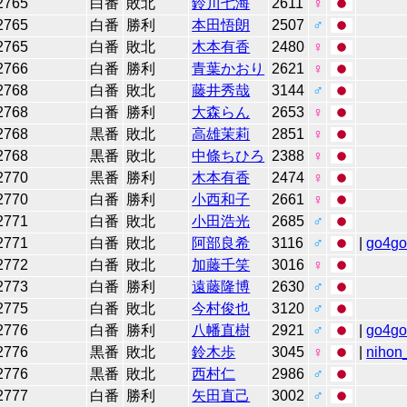
2765
白番
敗北
鈴川七海
2611
♀
2765
白番
勝利
本田悟朗
2507
♂
2765
白番
敗北
木本有香
2480
♀
2766
白番
勝利
青葉かおり
2621
♀
2768
白番
敗北
藤井秀哉
3144
♂
2768
白番
勝利
大森らん
2653
♀
2768
黒番
敗北
高雄茉莉
2851
♀
2768
黒番
敗北
中條ちひろ
2388
♀
2770
黒番
勝利
木本有香
2474
♀
2770
白番
勝利
小西和子
2661
♀
2771
白番
敗北
小田浩光
2685
♂
2771
白番
敗北
阿部良希
3116
♂
|
go4g
2772
白番
敗北
加藤千笑
3016
♀
2773
白番
勝利
遠藤隆博
2630
♂
2775
白番
敗北
今村俊也
3120
♂
2776
白番
勝利
八幡直樹
2921
♂
|
go4g
2776
黒番
敗北
鈴木歩
3045
♀
|
nihon_
2776
黒番
敗北
西村仁
2986
♂
2777
白番
勝利
矢田直己
3002
♂