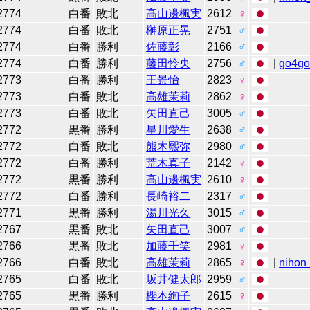
2774
白番
敗北
髙山邊楓実
2612
♀
2774
白番
敗北
榊原正晃
2751
♂
2774
白番
勝利
佐藤彰
2166
♂
2774
白番
勝利
藤田怜央
2756
♂
|
go4g
2773
白番
勝利
王景怡
2823
♀
2773
白番
敗北
高雄茉莉
2862
♀
2773
白番
敗北
矢田直己
3005
♂
2772
黒番
勝利
星川愛生
2638
♂
2772
白番
敗北
熊木熙弥
2980
♂
2772
白番
勝利
荒木真子
2142
♀
2772
黒番
勝利
髙山邊楓実
2610
♀
2772
白番
勝利
長崎裕二
2317
♂
2771
黒番
勝利
湯川光久
3015
♂
2767
黒番
敗北
矢田直己
3007
♂
2766
黒番
敗北
加藤千笑
2981
♀
2766
白番
敗北
高雄茉莉
2865
♀
|
nihon_
2765
白番
敗北
坂井健太郎
2959
♂
2765
黒番
勝利
櫻本絢子
2615
♀