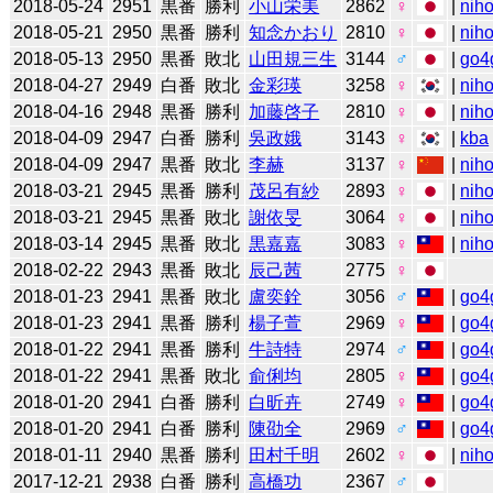
2018-05-24
2951
黒番
勝利
小山栄美
2862
♀
|
niho
2018-05-21
2950
黒番
勝利
知念かおり
2810
♀
|
niho
2018-05-13
2950
黒番
敗北
山田規三生
3144
♂
|
go4
2018-04-27
2949
白番
敗北
金彩瑛
3258
♀
|
niho
2018-04-16
2948
黒番
勝利
加藤啓子
2810
♀
|
niho
2018-04-09
2947
白番
勝利
吳政娥
3143
♀
|
kba
2018-04-09
2947
黒番
敗北
李赫
3137
♀
|
niho
2018-03-21
2945
黒番
勝利
茂呂有紗
2893
♀
|
niho
2018-03-21
2945
黒番
敗北
謝依旻
3064
♀
|
niho
2018-03-14
2945
黒番
敗北
黒嘉嘉
3083
♀
|
niho
2018-02-22
2943
黒番
敗北
辰己茜
2775
♀
2018-01-23
2941
黒番
敗北
盧奕銓
3056
♂
|
go4
2018-01-23
2941
黒番
勝利
楊子萱
2969
♀
|
go4
2018-01-22
2941
黒番
勝利
牛詩特
2974
♂
|
go4
2018-01-22
2941
黒番
敗北
俞俐均
2805
♀
|
go4
2018-01-20
2941
白番
勝利
白昕卉
2749
♀
|
go4
2018-01-20
2941
白番
勝利
陳劭全
2969
♂
|
go4
2018-01-11
2940
黒番
勝利
田村千明
2602
♀
|
niho
2017-12-21
2938
白番
勝利
高橋功
2367
♂