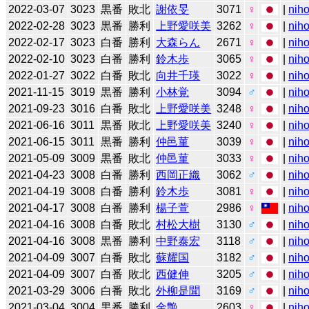
2022-03-07
3023
黒番
敗北
謝依旻
3071
♀
|
niho
2022-02-28
3023
黒番
勝利
上野愛咲美
3262
♀
|
niho
2022-02-17
3023
白番
勝利
大森らん
2671
♀
|
niho
2022-02-10
3023
白番
勝利
鈴木歩
3065
♀
|
niho
2022-01-27
3022
白番
敗北
向井千瑛
3022
♀
|
niho
2021-11-15
3019
黒番
勝利
小林覚
3094
♂
|
niho
2021-09-23
3016
白番
敗北
上野愛咲美
3248
♀
|
niho
2021-06-16
3011
黒番
敗北
上野愛咲美
3240
♀
|
niho
2021-06-15
3011
黒番
勝利
仲邑菫
3039
♀
|
niho
2021-05-09
3009
黒番
敗北
仲邑菫
3033
♀
|
niho
2021-04-23
3008
白番
勝利
西岡正織
3062
♂
|
niho
2021-04-19
3008
白番
勝利
鈴木歩
3081
♀
|
niho
2021-04-17
3008
白番
勝利
楊子萱
2986
♀
|
niho
2021-04-16
3008
白番
敗北
村松大樹
3130
♂
|
niho
2021-04-16
3008
黒番
勝利
中野泰宏
3118
♂
|
niho
2021-04-09
3007
白番
敗北
蘇耀国
3182
♂
|
niho
2021-04-09
3007
白番
敗北
西健伸
3205
♂
|
niho
2021-03-29
3006
白番
敗北
外柳是聞
3169
♂
|
niho
2021-03-04
3004
黒番
勝利
金艶
2603
♀
|
niho