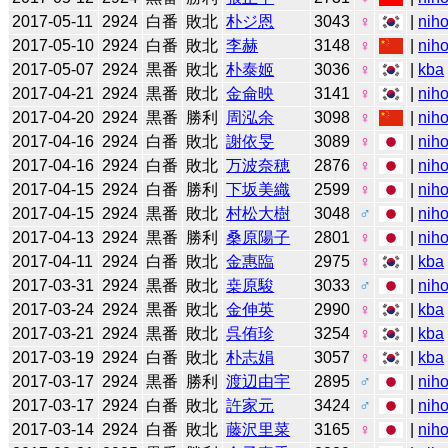
2017-05-11
2924
白番
敗北
朴ジ恩
3043
♀
|
niho
2017-05-10
2924
白番
敗北
李赫
3148
♀
|
niho
2017-05-07
2924
黒番
敗北
朴泰姬
3036
♀
|
kba
2017-04-21
2924
黒番
敗北
金侖映
3141
♀
|
niho
2017-04-20
2924
黒番
勝利
周泓余
3098
♀
|
niho
2017-04-16
2924
白番
敗北
謝依旻
3089
♀
|
niho
2017-04-16
2924
白番
敗北
万波奈穂
2876
♀
|
niho
2017-04-15
2924
白番
勝利
下坂美織
2599
♀
|
niho
2017-04-15
2924
黒番
敗北
村松大樹
3048
♂
|
niho
2017-04-13
2924
黒番
勝利
桑原陽子
2801
♀
|
niho
2017-04-11
2924
白番
敗北
金惠臨
2975
♀
|
kba
2017-03-31
2924
黒番
敗北
桒原駿
3033
♂
|
niho
2017-03-24
2924
黒番
敗北
金伸英
2990
♀
|
kba
2017-03-21
2924
黒番
敗北
呉侑珍
3254
♀
|
kba
2017-03-19
2924
白番
敗北
朴志娟
3057
♀
|
kba
2017-03-17
2924
黒番
勝利
渡辺由宇
2895
♂
|
niho
2017-03-17
2924
白番
敗北
許家元
3424
♂
|
niho
2017-03-14
2924
白番
敗北
藤沢里菜
3165
♀
|
niho