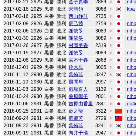
2017-02-21
2925
黒番
勝利
金子真季
2889
♀
|
niho
2017-02-18
2925
黒番
敗北
宋彗領
3068
♀
|
kba
2017-02-16
2925
白番
敗北
西山静佳
2735
♀
2017-02-09
2926
黒番
勝利
辰己茜
2759
♀
|
niho
2017-02-06
2926
白番
敗北
謝依旻
3089
♀
|
niho
2017-01-30
2926
白番
勝利
謝依旻
3089
♀
|
niho
2017-01-26
2927
黒番
勝利
村岡美香
2319
♀
2017-01-19
2927
黒番
敗北
謝依旻
3089
♀
|
niho
2016-12-08
2929
黒番
勝利
宮本千春
2668
♀
|
niho
2016-12-01
2929
黒番
勝利
鈴木歩
3005
♀
|
niho
2016-11-12
2930
黒番
敗北
呉侑珍
3247
♀
|
niho
2016-11-10
2930
黒番
敗北
風間隼
2997
♂
|
niho
2016-11-03
2930
白番
敗北
彦坂直人
3139
♂
|
niho
2016-10-24
2930
黒番
勝利
桑原陽子
2801
♀
|
niho
2016-10-06
2931
黒番
勝利
吉原由香里
2841
♀
|
go4
2016-09-25
2931
白番
敗北
於之瑩
3322
♀
|
niho
2016-09-24
2931
白番
勝利
蘇聖芳
2729
♀
|
niho
2016-09-23
2931
黒番
勝利
呉侑珍
3241
♀
|
niho
2016-09-19
2931
黒番
勝利
向井千瑛
2947
♀
|
niho