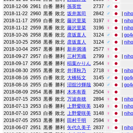
2018-12-06
2961
白番
勝利
孫英世
2737
♂
2018-11-22
2960
黒番
敗北
坂井嵩司
2842
♂
|
niho
2018-11-17
2959
白番
敗北
藤沢里菜
3197
♀
|
niho
2018-11-12
2959
黒番
敗北
藤沢里菜
3196
♀
|
niho
2018-10-26
2958
黒番
敗北
彦坂直人
3124
♂
|
go4
2018-10-25
2958
黒番
敗北
彦坂直人
3124
♂
|
niho
2018-10-04
2957
黒番
勝利
新井満涌
2577
♀
2018-09-27
2957
白番
勝利
三村芳織
2799
♀
|
niho
2018-09-17
2956
黒番
勝利
稲葉かりん
2544
♀
2018-08-30
2955
黒番
敗北
井澤秋乃
2718
♀
|
niho
2018-08-16
2955
白番
敗北
大橋拓文
3145
♂
|
go4
2018-08-16
2955
白番
勝利
沼舘沙輝哉
3040
♂
|
go4
2018-08-09
2954
黒番
勝利
木本有香
2504
♀
2018-07-15
2953
黒番
敗北
万波奈穂
2894
♀
|
niho
2018-07-13
2953
白番
勝利
上野愛咲美
3149
♀
|
niho
2018-07-10
2953
白番
敗北
上野愛咲美
3148
♀
|
niho
2018-07-05
2953
黒番
勝利
田村千明
2594
♀
2018-06-07
2951
黒番
勝利
矢代久美子
2837
♀
|
niho