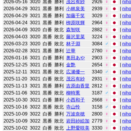
2026-05-16
3020
黒番
勝利
茂呂有紗
2926
♀
|
niho
2026-04-29
3021
黒番
勝利
小林泉美
2939
♀
|
niho
2026-04-29
3021
黒番
勝利
加藤千笑
3029
♀
|
niho
2026-04-24
3021
黒番
勝利
栁原咲輝
2964
♀
|
niho
2026-04-09
3020
白番
敗北
森智咲
2882
♀
|
niho
2026-04-03
3020
黒番
敗北
藤沢里菜
3224
♀
|
niho
2026-03-23
3020
白番
敗北
林子淵
3084
♂
|
niho
2026-02-28
3021
黒番
勝利
辻華
2780
♀
|
niho
2026-01-16
3021
白番
勝利
奥田あや
2903
♀
|
niho
2025-12-25
3021
白番
勝利
金艶
2654
♀
|
niho
2025-12-11
3021
黒番
敗北
広瀬優一
3340
♂
|
niho
2025-11-20
3021
白番
敗北
茂呂有紗
2931
♀
|
niho
2025-11-13
3021
黒番
勝利
吉原由香里
2812
♀
|
niho
2025-11-06
3021
黒番
敗北
柳時熏
3187
♂
|
niho
2025-10-30
3021
白番
勝利
小西和子
2668
♀
|
niho
2025-10-16
3022
黒番
敗北
寺山怜
3158
♂
|
niho
2025-10-09
3022
白番
勝利
万波奈穂
2800
♀
|
niho
2025-10-09
3022
黒番
敗北
岩田紗絵加
2779
♀
|
niho
2025-10-02
3022
白番
敗北
上野愛咲美
3330
♀
|
niho