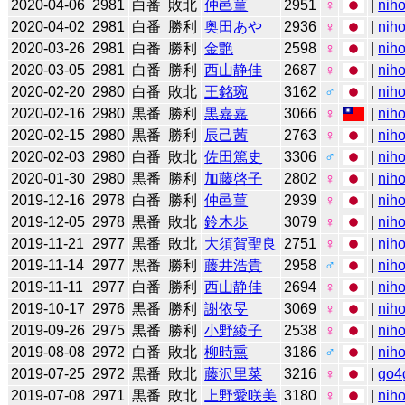
2020-04-06
2981
白番
敗北
仲邑菫
2951
♀
|
niho
2020-04-02
2981
白番
勝利
奥田あや
2936
♀
|
niho
2020-03-26
2981
白番
勝利
金艶
2598
♀
|
niho
2020-03-05
2981
白番
勝利
西山静佳
2687
♀
|
niho
2020-02-20
2980
白番
敗北
王銘琬
3162
♂
|
niho
2020-02-16
2980
黒番
勝利
黒嘉嘉
3066
♀
|
niho
2020-02-15
2980
黒番
勝利
辰己茜
2763
♀
|
niho
2020-02-03
2980
白番
敗北
佐田篤史
3306
♂
|
niho
2020-01-30
2980
黒番
勝利
加藤啓子
2802
♀
|
niho
2019-12-16
2978
白番
勝利
仲邑菫
2939
♀
|
niho
2019-12-05
2978
黒番
敗北
鈴木歩
3079
♀
|
niho
2019-11-21
2977
黒番
敗北
大須賀聖良
2751
♀
|
niho
2019-11-14
2977
黒番
勝利
藤井浩貴
2958
♂
|
niho
2019-11-11
2977
白番
勝利
西山静佳
2694
♀
|
niho
2019-10-17
2976
黒番
勝利
謝依旻
3069
♀
|
niho
2019-09-26
2975
黒番
勝利
小野綾子
2538
♀
|
niho
2019-08-08
2972
白番
敗北
柳時熏
3186
♂
|
niho
2019-07-25
2972
黒番
敗北
藤沢里菜
3216
♀
|
go4
2019-07-08
2971
黒番
敗北
上野愛咲美
3180
♀
|
niho