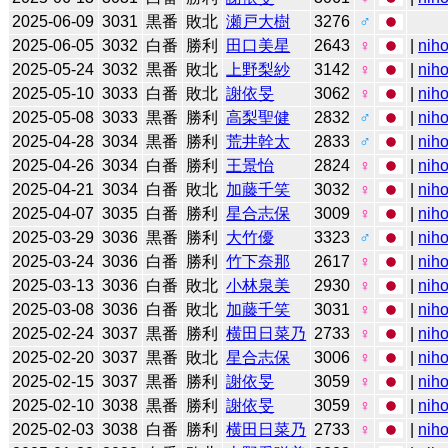
2025-06-09
3031
黒番
敗北
瀬戸大樹
3276
♂
2025-06-05
3032
白番
勝利
田口美星
2643
♀
|
niho
2025-05-24
3032
黒番
敗北
上野梨紗
3142
♀
|
niho
2025-05-10
3033
白番
敗北
謝依旻
3062
♀
|
niho
2025-05-08
3033
黒番
勝利
高梨聖健
2832
♂
|
niho
2025-04-28
3034
黒番
勝利
荒井幹太
2833
♂
|
niho
2025-04-26
3034
白番
勝利
王景怡
2824
♀
|
niho
2025-04-21
3034
白番
敗北
加藤千笑
3032
♀
|
niho
2025-04-07
3035
白番
勝利
星合志保
3009
♀
|
niho
2025-03-29
3036
黒番
勝利
大竹優
3323
♂
|
niho
2025-03-24
3036
白番
勝利
竹下奈那
2617
♀
|
niho
2025-03-13
3036
白番
敗北
小林泉美
2930
♀
|
niho
2025-03-08
3036
白番
敗北
加藤千笑
3031
♀
|
niho
2025-02-24
3037
黒番
勝利
横田日菜乃
2733
♀
|
niho
2025-02-20
3037
黒番
敗北
星合志保
3006
♀
|
niho
2025-02-15
3037
黒番
勝利
謝依旻
3059
♀
|
niho
2025-02-10
3038
黒番
勝利
謝依旻
3059
♀
|
niho
2025-02-03
3038
白番
勝利
横田日菜乃
2733
♀
|
niho