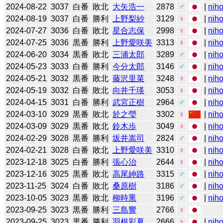
2024-08-22
3037
白番
敗北
大矢浩一
2878
♂
|
niho
2024-08-19
3037
白番
勝利
上野梨紗
3129
♀
|
niho
2024-07-27
3036
白番
敗北
星合志保
2998
♀
|
niho
2024-07-25
3036
黒番
勝利
上野愛咲美
3313
♀
|
niho
2024-06-20
3034
黒番
敗北
三浦太郎
3289
♂
|
niho
2024-05-23
3033
白番
勝利
今分太郎
3146
♂
|
niho
2024-05-21
3032
黒番
敗北
藤沢里菜
3248
♀
|
niho
2024-05-19
3032
白番
敗北
向井千瑛
3053
♀
|
niho
2024-04-15
3031
白番
勝利
武宮正樹
2964
♂
|
niho
2024-03-10
3029
黒番
敗北
於之瑩
3302
♀
|
niho
2024-03-09
3029
黒番
敗北
鈴木歩
3049
♀
|
niho
2024-02-29
3028
黒番
勝利
坂井嵩司
2824
♂
|
niho
2024-02-21
3028
白番
敗北
上野愛咲美
3310
♀
|
niho
2023-12-18
3025
白番
勝利
張心治
2644
♀
|
niho
2023-12-16
3025
黒番
敗北
高尾紳路
3315
♂
|
niho
2023-11-25
3024
白番
敗北
桑原樹
3186
♂
|
niho
2023-10-05
3023
黒番
敗北
柳時熏
3196
♂
|
niho
2023-09-25
3023
黒番
勝利
三島響
2766
♀
2023-09-25
3023
黒番
勝利
羽根彩夏
2666
♀
|
niho