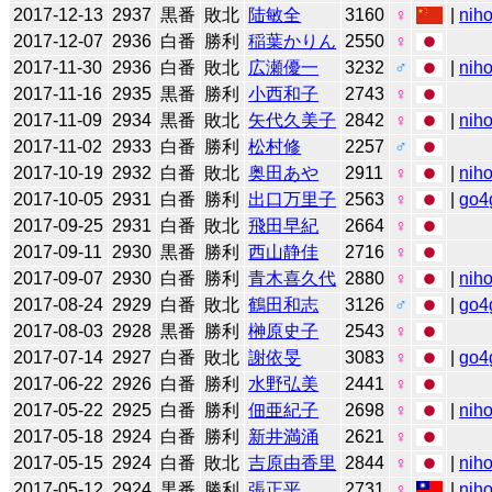
2017-12-13
2937
黒番
敗北
陆敏全
3160
♀
|
niho
2017-12-07
2936
白番
勝利
稲葉かりん
2550
♀
2017-11-30
2936
白番
敗北
広瀬優一
3232
♂
|
niho
2017-11-16
2935
黒番
勝利
小西和子
2743
♀
2017-11-09
2934
黒番
敗北
矢代久美子
2842
♀
|
niho
2017-11-02
2933
白番
勝利
松村修
2257
♂
2017-10-19
2932
白番
敗北
奥田あや
2911
♀
|
niho
2017-10-05
2931
白番
勝利
出口万里子
2563
♀
|
go4
2017-09-25
2931
白番
敗北
飛田早紀
2664
♀
2017-09-11
2930
黒番
勝利
西山静佳
2716
♀
2017-09-07
2930
白番
勝利
青木喜久代
2880
♀
|
niho
2017-08-24
2929
白番
敗北
鶴田和志
3126
♂
|
go4
2017-08-03
2928
黒番
勝利
榊原史子
2543
♀
2017-07-14
2927
白番
敗北
謝依旻
3083
♀
|
go4
2017-06-22
2926
白番
勝利
水野弘美
2441
♀
2017-05-22
2925
白番
勝利
佃亜紀子
2698
♀
|
niho
2017-05-18
2924
白番
勝利
新井満涌
2621
♀
2017-05-15
2924
白番
敗北
吉原由香里
2844
♀
|
niho
2017-05-12
2924
黒番
勝利
張正平
2731
♀
|
niho