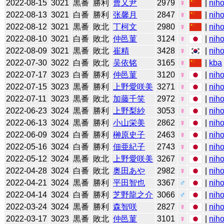
2022-08-15
3021
黒番
勝利
曹又尹
2979
♀
|
niho
2022-08-13
3021
白番
勝利
张馨月
2847
♀
|
niho
2022-08-12
3021
黒番
敗北
丁柯文
2980
♀
|
niho
2022-08-10
3021
白番
敗北
仲邑菫
3124
♀
|
niho
2022-08-09
3021
黒番
敗北
崔精
3428
♀
|
niho
2022-07-30
3022
白番
敗北
吴依铭
3165
♀
|
kba
2022-07-17
3023
白番
勝利
仲邑菫
3120
♀
|
niho
2022-07-15
3023
黒番
勝利
上野愛咲美
3271
♀
|
niho
2022-07-11
3023
黒番
敗北
加藤千笑
2972
♀
|
niho
2022-06-23
3024
黒番
勝利
上野梨紗
3053
♀
|
niho
2022-06-13
3024
黒番
勝利
小山栄美
2862
♀
|
niho
2022-06-09
3024
白番
勝利
榊原史子
2463
♀
|
niho
2022-05-16
3024
白番
勝利
佃亜紀子
2743
♀
|
niho
2022-05-12
3024
黒番
敗北
上野愛咲美
3267
♀
|
niho
2022-04-28
3024
白番
敗北
奥田あや
2982
♀
|
niho
2022-04-21
3024
黒番
勝利
平田智也
3367
♂
|
niho
2022-04-14
3024
白番
勝利
芝野龍之介
3066
♂
|
niho
2022-03-24
3024
黒番
勝利
森智咲
2827
♀
|
niho
2022-03-17
3023
黒番
敗北
仲邑菫
3101
♀
|
niho