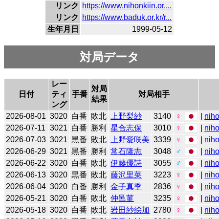
リンク
https://www.nihonkiin.or....
リンク
https://www.baduk.or.kr/r...
生年月日
1999-05-12
対局データ
レー
対局
日付
ティ
手番
対局相手
結果
ング
2026-08-01
3020
白番
敗北
上野梨紗
3140
♀
|
niho
2026-07-11
3021
白番
勝利
星合志保
3010
♀
|
niho
2026-07-03
3021
黒番
敗北
上野愛咲美
3339
♀
|
niho
2026-06-29
3021
黒番
勝利
常石隆志
3048
♂
|
niho
2026-06-22
3020
白番
敗北
伊藤優詩
3055
♂
|
niho
2026-06-13
3020
黒番
敗北
藤沢里菜
3223
♀
|
niho
2026-06-04
3020
白番
勝利
金子真季
2836
♀
|
niho
2026-05-21
3020
白番
敗北
仲邑菫
3235
♀
|
niho
2026-05-18
3020
白番
敗北
岩田紗絵加
2780
♀
|
niho