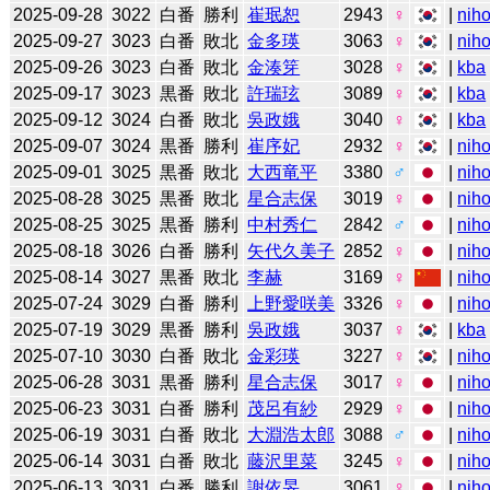
2025-09-28
3022
白番
勝利
崔珉恕
2943
♀
|
niho
2025-09-27
3023
白番
敗北
金多瑛
3063
♀
|
niho
2025-09-26
3023
白番
敗北
金湊笌
3028
♀
|
kba
2025-09-17
3023
黒番
敗北
許瑞玹
3089
♀
|
kba
2025-09-12
3024
白番
敗北
吳政娥
3040
♀
|
kba
2025-09-07
3024
黒番
勝利
崔序妃
2932
♀
|
niho
2025-09-01
3025
黒番
敗北
大西竜平
3380
♂
|
niho
2025-08-28
3025
黒番
敗北
星合志保
3019
♀
|
niho
2025-08-25
3025
黒番
勝利
中村秀仁
2842
♂
|
niho
2025-08-18
3026
白番
勝利
矢代久美子
2852
♀
|
niho
2025-08-14
3027
黒番
敗北
李赫
3169
♀
|
niho
2025-07-24
3029
白番
勝利
上野愛咲美
3326
♀
|
niho
2025-07-19
3029
黒番
勝利
吳政娥
3037
♀
|
kba
2025-07-10
3030
白番
敗北
金彩瑛
3227
♀
|
niho
2025-06-28
3031
黒番
勝利
星合志保
3017
♀
|
niho
2025-06-23
3031
白番
勝利
茂呂有紗
2929
♀
|
niho
2025-06-19
3031
白番
敗北
大淵浩太郎
3088
♂
|
niho
2025-06-14
3031
白番
敗北
藤沢里菜
3245
♀
|
niho
2025-06-13
3031
白番
勝利
謝依旻
3061
♀
|
niho