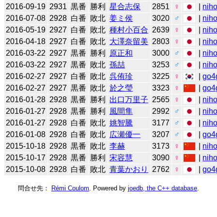
2016-09-19
2931
黒番
勝利
星合志保
2851
♀
|
niho
2016-07-08
2928
白番
敗北
姜ミ侯
3020
♂
|
niho
2016-05-19
2927
白番
敗北
種村小百合
2639
♀
|
niho
2016-04-18
2927
白番
敗北
大澤奈留美
2803
♀
|
niho
2016-03-22
2927
黒番
勝利
原正和
3000
♂
|
niho
2016-03-22
2927
黒番
敗北
孫喆
3253
♂
|
niho
2016-02-27
2927
白番
敗北
呉侑珍
3225
♀
|
go4
2016-02-27
2927
黒番
敗北
於之瑩
3323
♀
|
go4
2016-01-28
2928
黒番
勝利
出口万里子
2565
♀
|
niho
2016-01-27
2928
黒番
勝利
風間隼
2992
♂
|
niho
2016-01-27
2928
白番
敗北
姚智騰
3177
♂
|
niho
2016-01-08
2928
白番
敗北
広瀬優一
3207
♂
|
go4
2015-10-18
2928
黒番
敗北
李赫
3173
♀
|
niho
2015-10-17
2928
黒番
勝利
宋容慧
3090
♀
|
niho
2015-10-08
2928
白番
敗北
青葉かおり
2762
♀
|
go4
問合せ先：
Rémi Coulom
. Powered by
joedb, the C++ database
.