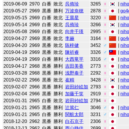
2019-06-09
2970
白番
敗北
呉侑珍
3265
♀
|
niho
2019-05-27
2969
黒番
勝利
万波奈穂
2878
♀
|
go4
2019-05-15
2969
白番
敗北
王晨星
3220
♀
|
niho
2019-05-14
2969
白番
敗北
呉侑珍
3266
♀
|
niho
2019-05-08
2969
白番
敗北
向井千瑛
2995
♀
|
niho
2019-04-27
2969
黒番
敗北
李赫
3164
♀
|
go4
2019-04-20
2969
黒番
敗北
陈梓健
3452
♂
|
niho
2019-04-19
2969
黒番
敗北
陳祈睿
3326
♂
|
niho
2019-04-19
2969
白番
勝利
大西竜平
3316
♂
|
niho
2019-04-17
2968
黒番
勝利
吉田美香
2773
♀
|
niho
2019-03-28
2968
黒番
勝利
浅野泰子
2292
♀
|
niho
2019-02-22
2966
黒番
敗北
崔精
3428
♀
|
niho
2019-02-07
2966
黒番
勝利
岩田紗絵加
2793
♀
|
niho
2019-02-04
2966
黒番
勝利
加藤千笑
2919
♀
|
niho
2019-01-31
2965
白番
敗北
岩田紗絵加
2794
♀
2019-01-21
2965
黒番
勝利
辻󠄀篤仁
3046
♂
|
niho
2019-01-21
2965
白番
勝利
関航太郎
3231
♂
|
niho
2018-12-20
2962
黒番
勝利
白石京子
2306
♀
2018-12-13
2962
白番
勝利
西山静佳
2699
♀