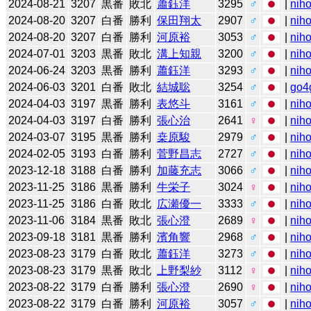
2024-08-21
3207
黒番
敗北
蕭鈺洋
3295
♂
|
niho
2024-08-20
3207
白番
勝利
保田翔太
2907
♂
|
niho
2024-08-20
3207
白番
勝利
河原裕
3053
♂
|
niho
2024-07-01
3203
黒番
敗北
溝上知親
3200
♂
|
niho
2024-06-24
3203
黒番
勝利
蕭鈺洋
3293
♂
|
niho
2024-06-03
3201
白番
敗北
結城聡
3254
♂
|
go4
2024-04-03
3197
黒番
勝利
表悠斗
3161
♂
|
niho
2024-04-03
3197
白番
勝利
張心治
2641
♀
|
niho
2024-03-07
3195
黒番
勝利
桒原駿
2979
♂
|
niho
2024-02-05
3193
白番
勝利
菅野昌志
2727
♂
|
niho
2023-12-18
3188
白番
勝利
加藤充志
3066
♂
|
niho
2023-11-25
3186
黒番
勝利
牛栄子
3024
♀
|
niho
2023-11-25
3186
白番
敗北
広瀬優一
3333
♂
|
niho
2023-11-06
3184
黒番
敗北
張心澄
2689
♀
|
niho
2023-09-18
3181
黒番
勝利
濱角響
2968
♂
|
niho
2023-08-23
3179
白番
敗北
蕭鈺洋
3273
♂
|
niho
2023-08-23
3179
黒番
敗北
上野梨紗
3112
♀
|
niho
2023-08-22
3179
白番
勝利
張心澄
2690
♀
|
niho
2023-08-22
3179
白番
勝利
河原裕
3057
♂
|
niho