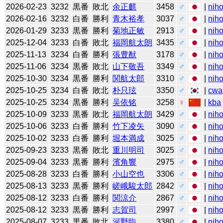
2026-02-23
3232
黒番
敗北
余正麒
3458
♂
|
niho
2026-02-16
3232
白番
勝利
青木裕孝
3037
♂
|
niho
2026-01-29
3233
黒番
勝利
菊地正敏
2913
♂
|
niho
2025-12-04
3233
白番
敗北
福岡航太朗
3435
♂
|
niho
2025-11-13
3234
白番
勝利
張豊猷
3178
♂
|
niho
2025-11-06
3234
黒番
敗北
山下敬吾
3349
♂
|
niho
2025-10-30
3234
黒番
勝利
関航太郎
3310
♂
|
niho
2025-10-25
3234
白番
敗北
朴只玹
3350
♂
|
cwa
2025-10-25
3234
黒番
勝利
吴依铭
3258
♀
|
kba
2025-10-09
3233
黒番
敗北
福岡航太朗
3429
♂
|
niho
2025-10-06
3233
白番
勝利
竹下凌矢
3090
♂
|
niho
2025-10-02
3233
白番
勝利
堀本満成
3025
♂
|
niho
2025-09-23
3233
黒番
敗北
重川明司
3025
♂
|
niho
2025-09-04
3233
黒番
勝利
濱角響
2975
♂
|
niho
2025-08-28
3233
白番
勝利
小山空也
3306
♂
|
niho
2025-08-13
3233
黒番
勝利
嵯峨駿太郎
2842
♂
|
niho
2025-08-12
3233
白番
勝利
関涼介
2867
♂
|
niho
2025-08-12
3233
黒番
勝利
志賀司
2997
♂
|
niho
2025-08-07
3233
黒番
敗北
河野臨
3380
♂
|
niho