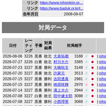
リンク
https://www.nihonkiin.or....
リンク
https://www.baduk.or.kr/r...
生年月日
2008-09-07
対局データ
レー
対局
日付
ティ
手番
対局相手
結果
ング
2026-08-06
3226
黒番
敗北
大表拓都
3188
♂
|
niho
2026-07-27
3226
白番
敗北
村川大介
3385
♂
|
niho
2026-07-23
3227
黒番
勝利
大橋拓文
3149
♂
|
niho
2026-07-20
3227
黒番
敗北
許家元
3513
♂
|
niho
2026-07-15
3227
黒番
勝利
吉田透真
2981
♂
|
niho
2026-07-15
3227
黒番
勝利
栁原咲輝
2970
♀
|
niho
2026-07-14
3227
黒番
勝利
溝上大介
2944
♂
|
niho
2026-07-08
3227
白番
敗北
田中健太郎
3098
♂
|
niho
2026-07-08
3227
黒番
勝利
小西理章
3068
♂
|
niho