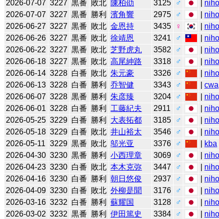
2026-07-07
3227
黒番
敗北
陳柏劭
3125
♂
|
niho
2026-07-07
3227
黒番
勝利
濱角響
2975
♂
|
niho
2026-06-27
3227
黒番
敗北
金恩持
3435
♀
|
niho
2026-06-26
3227
黒番
敗北
徐靖恩
3241
♂
|
niho
2026-06-22
3227
黒番
敗北
芝野虎丸
3582
♂
|
niho
2026-06-18
3227
黒番
敗北
高尾紳路
3318
♂
|
niho
2026-06-14
3228
白番
敗北
朱元豪
3326
♂
|
niho
2026-06-13
3228
白番
勝利
乔智健
3343
♂
|
cwa
2026-06-07
3228
黒番
勝利
朱彦臻
3204
♂
|
niho
2026-06-01
3228
白番
勝利
工藤紀夫
2911
♂
|
niho
2026-05-25
3229
白番
勝利
大表拓都
3185
♂
|
niho
2026-05-18
3229
白番
敗北
井山裕太
3546
♂
|
niho
2026-05-11
3229
黒番
敗北
邬光亚
3376
♂
|
kba
2026-04-30
3230
黒番
勝利
小西理章
3069
♂
|
niho
2026-04-23
3230
白番
敗北
本木克弥
3447
♂
|
niho
2026-04-16
3230
白番
勝利
朝日悠俊
2937
♂
|
niho
2026-04-09
3230
白番
敗北
外柳是聞
3176
♂
|
niho
2026-03-16
3232
白番
勝利
蘇耀国
3128
♂
|
niho
2026-03-02
3232
黒番
勝利
伊田篤史
3384
♂
|
niho