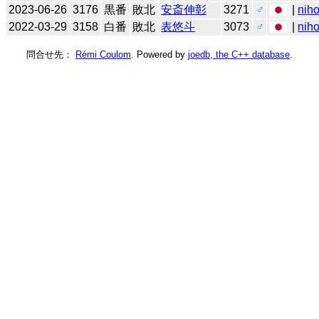
2023-06-26
3176
黒番
敗北
安斎伸彰
3271
♂
|
niho
2022-03-29
3158
白番
敗北
表悠斗
3073
♂
|
niho
問合せ先：
Rémi Coulom
. Powered by
joedb, the C++ database
.