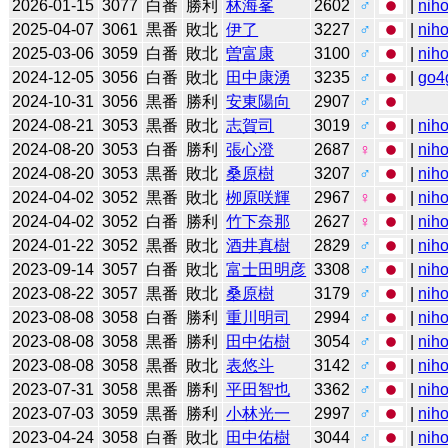
2026-01-15
3077
白番
勝利
林海峯
2602
♂
|
niho
2025-04-07
3061
黒番
敗北
伊了
3227
♂
|
niho
2025-03-06
3059
白番
敗北
曽富康
3100
♂
|
niho
2024-12-05
3056
白番
敗北
田中康湧
3235
♂
|
go4
2024-10-31
3056
黒番
勝利
安東陽向
2907
♂
2024-08-21
3053
黒番
敗北
志賀司
3019
♂
|
niho
2024-08-20
3053
白番
勝利
張心澄
2687
♀
|
niho
2024-08-20
3053
黒番
敗北
桑原樹
3207
♂
|
niho
2024-04-02
3052
黒番
敗北
栁原咲輝
2967
♀
|
niho
2024-04-02
3052
白番
勝利
竹下奈那
2627
♀
|
niho
2024-01-22
3052
黒番
敗北
酒井真樹
2829
♂
|
niho
2023-09-14
3057
白番
敗北
富士田明彦
3308
♂
|
niho
2023-08-22
3057
黒番
敗北
桑原樹
3179
♂
|
niho
2023-08-08
3058
白番
勝利
重川明司
2994
♂
|
niho
2023-08-08
3058
黒番
勝利
田中佑樹
3054
♂
|
niho
2023-08-08
3058
黒番
敗北
表悠斗
3142
♂
|
niho
2023-07-31
3058
黒番
勝利
平田智也
3362
♂
|
niho
2023-07-03
3059
黒番
勝利
小林光一
2997
♂
|
niho
2023-04-24
3058
白番
敗北
田中佑樹
3044
♂
|
niho