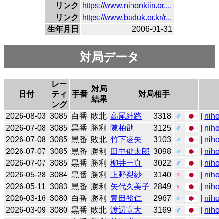
リンク
https://www.nihonkiin.or....
リンク
https://www.baduk.or.kr/r...
生年月日
2006-01-31
対局データ
レー
対局
日付
ティ
手番
対局相手
結果
ング
2026-08-03
3085
白番
敗北
高尾紳路
3318
♂
|
niho
2026-07-08
3085
黒番
勝利
陳柏劭
3125
♂
|
niho
2026-07-08
3085
黒番
敗北
竹下凌矢
3103
♂
|
niho
2026-07-07
3085
黒番
勝利
田中健太郎
3098
♂
|
niho
2026-07-07
3085
黒番
勝利
柳井一真
3022
♂
|
niho
2026-05-28
3084
黒番
勝利
上野梨紗
3140
♀
|
niho
2026-05-11
3083
黒番
勝利
矢代久美子
2849
♀
|
niho
2026-03-16
3080
白番
勝利
豊田裕仁
2967
♂
|
niho
2026-03-09
3080
黒番
敗北
渡辺寛大
3169
♂
|
niho