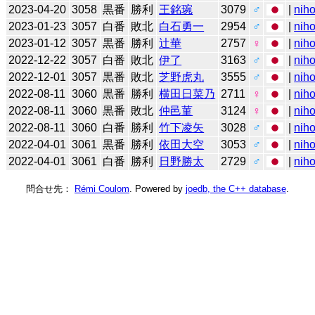
2023-04-20
3058
黒番
勝利
王銘琬
3079
♂
|
niho
2023-01-23
3057
白番
敗北
白石勇一
2954
♂
|
niho
2023-01-12
3057
黒番
勝利
辻華
2757
♀
|
niho
2022-12-22
3057
白番
敗北
伊了
3163
♂
|
niho
2022-12-01
3057
黒番
敗北
芝野虎丸
3555
♂
|
niho
2022-08-11
3060
黒番
勝利
横田日菜乃
2711
♀
|
niho
2022-08-11
3060
黒番
敗北
仲邑菫
3124
♀
|
niho
2022-08-11
3060
白番
勝利
竹下凌矢
3028
♂
|
niho
2022-04-01
3061
黒番
勝利
依田大空
3053
♂
|
niho
2022-04-01
3061
白番
勝利
日野勝太
2729
♂
|
niho
問合せ先：
Rémi Coulom
. Powered by
joedb, the C++ database
.