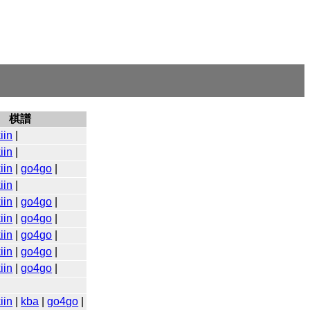
棋譜
iin
|
iin
|
iin
|
go4go
|
iin
|
iin
|
go4go
|
iin
|
go4go
|
iin
|
go4go
|
iin
|
go4go
|
iin
|
go4go
|
iin
|
kba
|
go4go
|