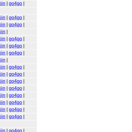
iin
|
go4go
|
iin
|
go4go
|
iin
|
go4go
|
iin
|
iin
|
go4go
|
iin
|
go4go
|
iin
|
go4go
|
iin
|
iin
|
go4go
|
iin
|
go4go
|
iin
|
go4go
|
iin
|
go4go
|
iin
|
go4go
|
iin
|
go4go
|
iin
|
go4go
|
iin
|
go4go
|
iin
|
go4go
|