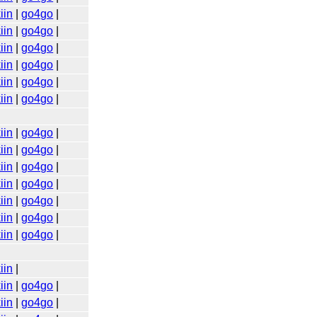
iin
|
go4go
|
iin
|
go4go
|
iin
|
go4go
|
iin
|
go4go
|
iin
|
go4go
|
iin
|
go4go
|
iin
|
go4go
|
iin
|
go4go
|
iin
|
go4go
|
iin
|
go4go
|
iin
|
go4go
|
iin
|
go4go
|
iin
|
go4go
|
iin
|
iin
|
go4go
|
iin
|
go4go
|