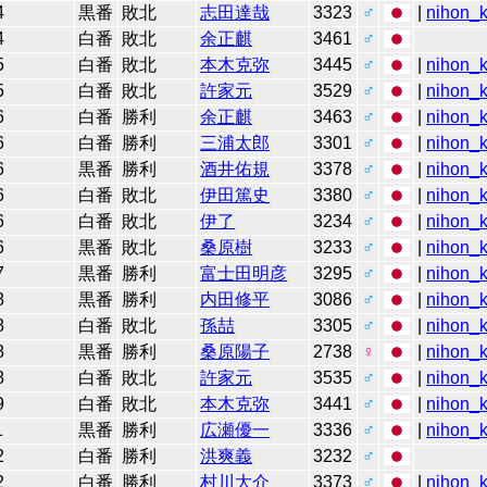
4
黒番
敗北
志田達哉
3323
♂
|
nihon_k
4
白番
敗北
余正麒
3461
♂
5
白番
敗北
本木克弥
3445
♂
|
nihon_k
5
白番
敗北
許家元
3529
♂
|
nihon_k
6
白番
勝利
余正麒
3463
♂
|
nihon_k
6
白番
勝利
三浦太郎
3301
♂
|
nihon_k
6
黒番
勝利
酒井佑規
3378
♂
|
nihon_k
6
白番
敗北
伊田篤史
3380
♂
|
nihon_k
6
白番
敗北
伊了
3234
♂
|
nihon_k
6
黒番
敗北
桑原樹
3233
♂
|
nihon_k
7
黒番
勝利
富士田明彦
3295
♂
|
nihon_k
8
黒番
勝利
内田修平
3086
♂
|
nihon_k
8
白番
敗北
孫喆
3305
♂
|
nihon_k
8
黒番
勝利
桑原陽子
2738
♀
|
nihon_k
8
白番
敗北
許家元
3535
♂
|
nihon_k
9
白番
敗北
本木克弥
3441
♂
|
nihon_k
1
黒番
勝利
広瀬優一
3336
♂
|
nihon_k
2
白番
勝利
洪爽義
3232
♂
2
白番
勝利
村川大介
3373
♂
|
nihon_k