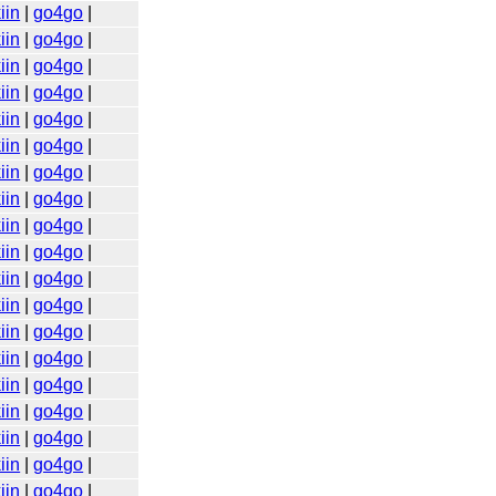
iin
|
go4go
|
iin
|
go4go
|
iin
|
go4go
|
iin
|
go4go
|
iin
|
go4go
|
iin
|
go4go
|
iin
|
go4go
|
iin
|
go4go
|
iin
|
go4go
|
iin
|
go4go
|
iin
|
go4go
|
iin
|
go4go
|
iin
|
go4go
|
iin
|
go4go
|
iin
|
go4go
|
iin
|
go4go
|
iin
|
go4go
|
iin
|
go4go
|
iin
|
go4go
|