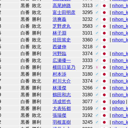
2
黒番
敗北
高尾紳路
3313
♂
|
nihon_k
2
白番
敗北
富士田明彦
3295
♂
|
nihon_k
3
黒番
勝利
洪爽義
3232
♂
|
nihon_k
3
白番
敗北
芝野虎丸
3583
♂
|
nihon_k
5
白番
勝利
林子淵
3101
♂
|
nihon_k
5
白番
敗北
佐田篤史
3360
♂
|
nihon_k
5
白番
敗北
西健伸
3218
♂
6
白番
勝利
河野臨
3374
♂
|
nihon_k
6
白番
敗北
広瀬優一
3333
♂
|
nihon_k
6
白番
勝利
横田日菜乃
2735
♀
|
nihon_k
6
黒番
勝利
村本渉
3180
♂
|
nihon_k
7
白番
敗北
村川大介
3374
♂
|
nihon_k
9
黒番
勝利
林漢傑
3266
♂
|
nihon_k
9
黒番
勝利
鶴田和志
3180
♂
|
nihon_k
9
白番
勝利
清成哲也
3077
♂
|
go4go
|
0
黒番
勝利
大表拓都
3169
♂
|
nihon_k
0
黒番
敗北
張瑞傑
3192
♂
|
nihon_k
2
黒番
勝利
羽根直樹
3245
♂
|
nihon_k