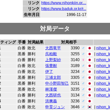
リンク
https://www.nihonkiin.or....
リンク
https://www.baduk.or.kr/r...
生年月日
1996-11-17
対局データ
ーティング
手番
対局結果
対局相手
1
白番
敗北
大西竜平
3390
♂
|
nihon_k
1
黒番
勝利
呉柏毅
3255
♂
|
nihon_k
1
白番
勝利
上野梨紗
3140
♀
|
nihon_k
1
白番
敗北
張豊猷
3189
♂
|
nihon_k
1
白番
敗北
伊了
3234
♂
|
nihon_k
2
黒番
勝利
三浦太郎
3305
♂
|
nihon_k
2
黒番
勝利
中小野田智己
3151
♂
|
nihon_k
2
黒番
敗北
林漢傑
3235
♂
|
nihon_k
3
白番
勝利
大西研也
3134
♂
|
nihon_k
4
白番
勝利
洪爽義
3236
♂
4
白番
敗北
申旻ジュン
3646
♂
|
nihon_k