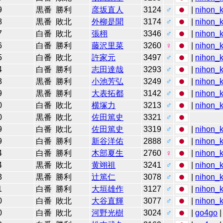
9
黒番
勝利
彦坂直人
3124
♂
|
nihon_k
8
黒番
敗北
外柳是聞
3174
♂
|
nihon_k
7
白番
敗北
張栩
3346
♂
|
nihon_k
6
白番
勝利
藤沢里菜
3260
♀
|
nihon_k
5
白番
敗北
許家元
3497
♂
|
nihon_k
4
白番
勝利
志田達哉
3293
♂
|
nihon_k
3
黒番
勝利
小池芳弘
3249
♂
|
nihon_k
9
黒番
勝利
大表拓都
3142
♂
|
nihon_k
0
白番
敗北
横塚力
3213
♂
|
nihon_k
0
黒番
敗北
佐田篤史
3321
♂
9
白番
敗北
佐田篤史
3319
♂
|
nihon_k
9
白番
勝利
新谷洋佑
2888
♂
|
nihon_k
4
白番
勝利
木部夏生
2760
♀
|
nihon_k
4
黒番
敗北
黄翊祖
3241
♂
|
nihon_k
3
黒番
勝利
辻󠄀篤仁
3078
♂
|
nihon_k
1
白番
勝利
大垣雄作
3127
♂
|
nihon_k
0
白番
敗北
大谷直輝
3077
♂
|
nihon_k
0
白番
敗北
河野光樹
3024
♂
|
go4go
|