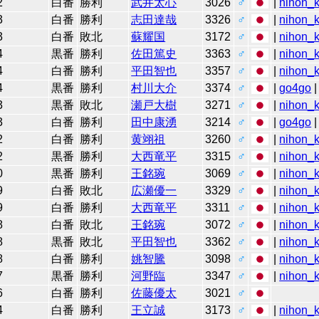
2
白番
勝利
武井太心
3026
♂
|
nihon_k
3
白番
勝利
志田達哉
3326
♂
|
nihon_k
3
白番
敗北
蘇耀国
3172
♂
|
nihon_k
4
黒番
勝利
佐田篤史
3363
♂
|
nihon_k
4
白番
勝利
平田智也
3357
♂
|
nihon_k
4
黒番
勝利
村川大介
3374
♂
|
go4go
|
3
黒番
敗北
瀬戸大樹
3271
♂
|
nihon_k
3
白番
勝利
田中康湧
3214
♂
|
go4go
|
2
白番
勝利
黄翊祖
3260
♂
|
nihon_k
2
黒番
勝利
大西竜平
3315
♂
|
nihon_k
0
黒番
勝利
王銘琬
3069
♂
|
nihon_k
9
白番
敗北
広瀬優一
3329
♂
|
nihon_k
9
白番
勝利
大西竜平
3311
♂
|
nihon_k
8
白番
敗北
王銘琬
3072
♂
|
nihon_k
8
黒番
敗北
平田智也
3362
♂
|
nihon_k
8
白番
勝利
姚智騰
3098
♂
|
nihon_k
7
黒番
勝利
河野臨
3347
♂
|
nihon_k
6
白番
勝利
佐藤優太
3021
♂
4
白番
勝利
王立誠
3173
♂
|
nihon_k