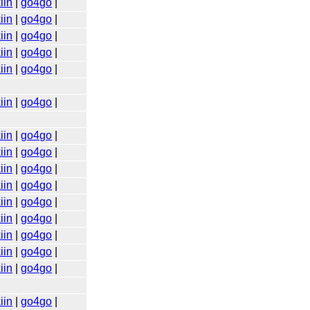
iin
|
go4go
|
iin
|
go4go
|
iin
|
go4go
|
iin
|
go4go
|
iin
|
go4go
|
iin
|
go4go
|
iin
|
go4go
|
iin
|
go4go
|
iin
|
go4go
|
iin
|
go4go
|
iin
|
go4go
|
iin
|
go4go
|
iin
|
go4go
|
iin
|
go4go
|
iin
|
go4go
|
iin
|
go4go
|