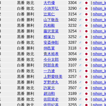
3
黒番
敗北
大竹優
3304
♂
|
nihon_k
2
白番
敗北
小池芳弘
3290
♂
|
nihon_k
2
白番
勝利
辻󠄀篤仁
3154
♂
|
nihon_k
9
白番
勝利
山下敬吾
3402
♂
|
nihon_k
8
黒番
勝利
呉柏毅
3232
♂
|
nihon_k
8
黒番
勝利
藤沢里菜
3254
♀
|
nihon_k
9
黒番
勝利
横塚力
3252
♂
|
nihon_k
8
白番
敗北
安斎伸彰
3287
♂
|
nihon_k
6
白番
勝利
仲邑菫
3118
♀
|
nihon_k
3
黒番
敗北
青木裕孝
3054
♂
|
nihon_k
1
黒番
敗北
今分太郎
3099
♂
|
nihon_k
1
白番
勝利
阿部良希
3107
♂
|
nihon_k
1
白番
敗北
一力遼
3571
♂
|
nihon_k
1
黒番
勝利
上野愛咲美
3257
♀
|
nihon_k
1
黒番
勝利
芝野虎丸
3516
♂
|
nihon_k
8
黒番
敗北
許家元
3507
♂
|
nihon_k
7
黒番
勝利
趙治勲
3189
♂
|
nihon_k
1
黒番
敗北
佐田篤史
3350
♂
|
nihon_k
9
白番
敗北
依田紀基
3255
♂
|
nihon_k