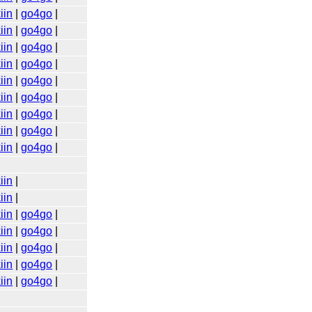
iin
|
go4go
|
iin
|
go4go
|
iin
|
go4go
|
iin
|
go4go
|
iin
|
go4go
|
iin
|
go4go
|
iin
|
go4go
|
iin
|
go4go
|
iin
|
go4go
|
iin
|
iin
|
iin
|
go4go
|
iin
|
go4go
|
iin
|
go4go
|
iin
|
go4go
|
iin
|
go4go
|