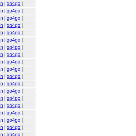
in
|
go4go
|
in
|
go4go
|
in
|
go4go
|
in
|
go4go
|
in
|
go4go
|
in
|
go4go
|
in
|
go4go
|
in
|
go4go
|
in
|
go4go
|
in
|
go4go
|
in
|
go4go
|
in
|
go4go
|
in
|
go4go
|
in
|
go4go
|
in
|
go4go
|
in
|
go4go
|
in
|
go4go
|
in
|
go4go
|
in
|
go4go
|