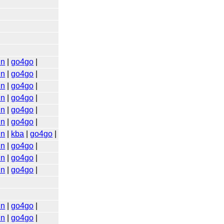
in
|
go4go
|
in
|
go4go
|
in
|
go4go
|
in
|
go4go
|
in
|
go4go
|
in
|
go4go
|
in
|
kba
|
go4go
|
in
|
go4go
|
in
|
go4go
|
in
|
go4go
|
in
|
go4go
|
in
|
go4go
|