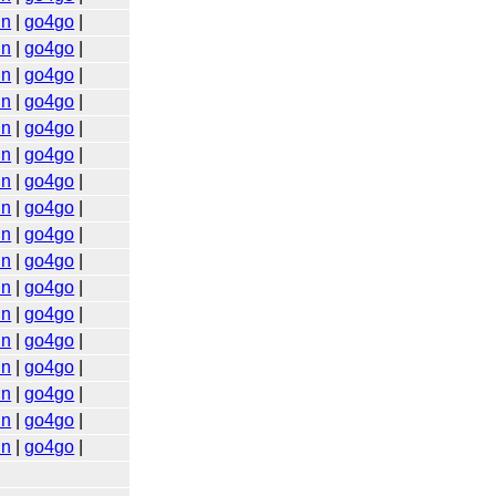
in
|
go4go
|
in
|
go4go
|
in
|
go4go
|
in
|
go4go
|
in
|
go4go
|
in
|
go4go
|
in
|
go4go
|
in
|
go4go
|
in
|
go4go
|
in
|
go4go
|
in
|
go4go
|
in
|
go4go
|
in
|
go4go
|
in
|
go4go
|
in
|
go4go
|
in
|
go4go
|
in
|
go4go
|