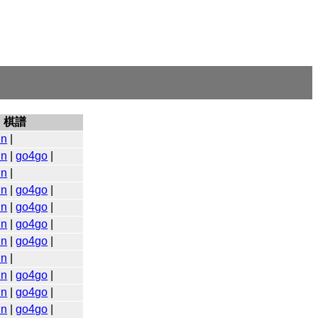
棋譜
in
|
in
|
go4go
|
in
|
in
|
go4go
|
in
|
go4go
|
in
|
go4go
|
in
|
go4go
|
in
|
in
|
go4go
|
in
|
go4go
|
in
|
go4go
|