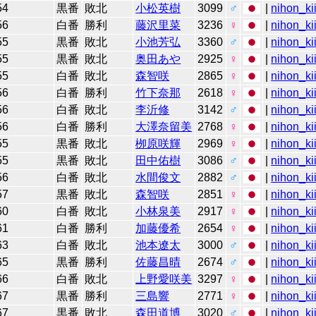
54
黒番
敗北
小松英樹
3099
♂
|
nihon_ki
56
白番
勝利
藤沢里菜
3236
♀
|
nihon_ki
55
黒番
敗北
小池芳弘
3360
♂
|
nihon_ki
55
黒番
敗北
奥田あや
2925
♀
|
nihon_ki
55
白番
敗北
森智咲
2865
♀
|
nihon_ki
56
白番
勝利
竹下奈那
2618
♀
|
nihon_ki
56
白番
敗北
李沂修
3142
♂
|
nihon_ki
56
白番
勝利
大澤奈留美
2768
♀
|
nihon_ki
55
黒番
敗北
栁原咲輝
2969
♀
|
nihon_ki
55
黒番
敗北
田中佑樹
3086
♂
|
nihon_ki
56
白番
敗北
水間俊文
2882
♂
|
nihon_ki
57
黒番
敗北
森智咲
2851
♀
|
nihon_ki
60
白番
敗北
小林泉美
2917
♀
|
nihon_ki
61
白番
勝利
加藤優希
2654
♀
|
nihon_ki
63
白番
敗北
池本遼太
3000
♂
|
nihon_ki
65
黒番
勝利
佐藤昌晴
2674
♂
|
nihon_ki
66
白番
敗北
上野愛咲美
3297
♀
|
nihon_ki
67
黒番
勝利
三島響
2771
♀
|
nihon_ki
67
黒番
敗北
森田道博
3020
♂
|
nihon_ki