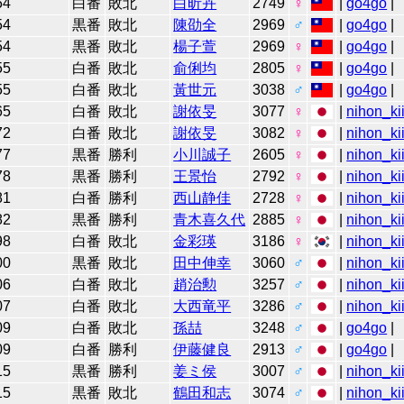
54
白番
敗北
白昕卉
2749
♀
|
go4go
|
54
黒番
敗北
陳劭全
2969
♂
|
go4go
|
54
黒番
敗北
楊子萱
2969
♀
|
go4go
|
55
白番
敗北
俞俐均
2805
♀
|
go4go
|
55
白番
敗北
黃世元
3038
♂
|
go4go
|
65
白番
敗北
謝依旻
3077
♀
|
nihon_ki
72
白番
敗北
謝依旻
3082
♀
|
nihon_ki
77
黒番
勝利
小川誠子
2605
♀
|
nihon_ki
78
黒番
勝利
王景怡
2792
♀
|
nihon_ki
81
白番
勝利
西山静佳
2728
♀
|
nihon_ki
82
黒番
勝利
青木喜久代
2885
♀
|
nihon_ki
98
白番
敗北
金彩瑛
3186
♀
|
nihon_ki
00
黒番
敗北
田中伸幸
3060
♂
|
nihon_ki
06
白番
敗北
趙治勲
3257
♂
|
nihon_ki
07
白番
敗北
大西竜平
3286
♂
|
nihon_ki
09
白番
敗北
孫喆
3248
♂
|
go4go
|
09
白番
勝利
伊藤健良
2913
♂
|
go4go
|
15
黒番
勝利
姜ミ侯
3007
♂
|
nihon_ki
15
黒番
敗北
鶴田和志
3074
♂
|
nihon_ki