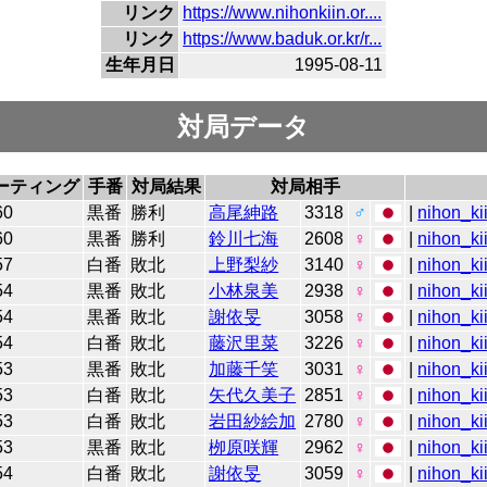
リンク
https://www.nihonkiin.or....
リンク
https://www.baduk.or.kr/r...
生年月日
1995-08-11
対局データ
ーティング
手番
対局結果
対局相手
60
黒番
勝利
高尾紳路
3318
♂
|
nihon_ki
60
黒番
勝利
鈴川七海
2608
♀
|
nihon_ki
57
白番
敗北
上野梨紗
3140
♀
|
nihon_ki
54
黒番
敗北
小林泉美
2938
♀
|
nihon_ki
54
黒番
敗北
謝依旻
3058
♀
|
nihon_ki
54
白番
敗北
藤沢里菜
3226
♀
|
nihon_ki
53
黒番
敗北
加藤千笑
3031
♀
|
nihon_ki
53
白番
敗北
矢代久美子
2851
♀
|
nihon_ki
53
白番
敗北
岩田紗絵加
2780
♀
|
nihon_ki
53
黒番
敗北
栁原咲輝
2962
♀
|
nihon_ki
54
白番
敗北
謝依旻
3059
♀
|
nihon_ki