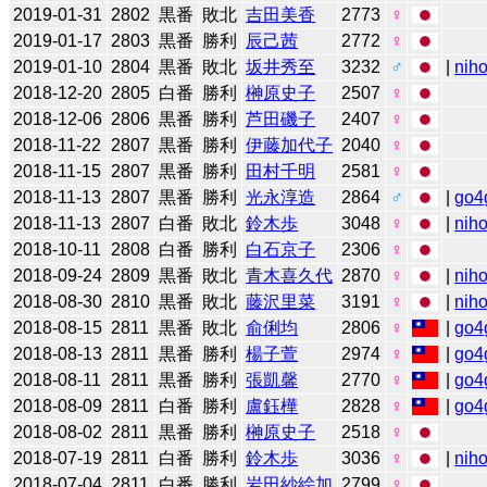
2019-01-31
2802
黒番
敗北
吉田美香
2773
♀
2019-01-17
2803
黒番
勝利
辰己茜
2772
♀
2019-01-10
2804
黒番
敗北
坂井秀至
3232
♂
|
niho
2018-12-20
2805
白番
勝利
榊原史子
2507
♀
2018-12-06
2806
黒番
勝利
芦田磯子
2407
♀
2018-11-22
2807
黒番
勝利
伊藤加代子
2040
♀
2018-11-15
2807
黒番
勝利
田村千明
2581
♀
2018-11-13
2807
黒番
勝利
光永淳造
2864
♂
|
go4
2018-11-13
2807
白番
敗北
鈴木歩
3048
♀
|
niho
2018-10-11
2808
白番
勝利
白石京子
2306
♀
2018-09-24
2809
黒番
敗北
青木喜久代
2870
♀
|
niho
2018-08-30
2810
黒番
敗北
藤沢里菜
3191
♀
|
niho
2018-08-15
2811
黒番
敗北
俞俐均
2806
♀
|
go4
2018-08-13
2811
黒番
勝利
楊子萱
2974
♀
|
go4
2018-08-11
2811
黒番
勝利
張凱馨
2770
♀
|
go4
2018-08-09
2811
白番
勝利
盧鈺樺
2828
♀
|
go4
2018-08-02
2811
黒番
勝利
榊原史子
2518
♀
2018-07-19
2811
白番
勝利
鈴木歩
3036
♀
|
niho
2018-07-04
2811
白番
勝利
岩田紗絵加
2799
♀