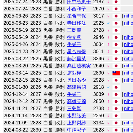
2025-07-24
2823
黒番
勝利
田中智恵子
2187
♀
2025-07-24
2823
白番
勝利
小西和子
2670
♀
2025-06-26
2823
白番
敗北
星合志保
3017
♀
|
niho
2025-06-23
2823
白番
敗北
寺田柊汰
2925
♂
|
niho
2025-06-19
2823
黒番
勝利
三島響
2728
♀
2025-05-19
2824
黒番
勝利
徐文燕
2946
♀
|
niho
2025-04-26
2824
黒番
敗北
牛栄子
3034
♀
|
niho
2025-04-23
2824
黒番
敗北
星合志保
3011
♀
|
niho
2025-03-22
2825
黒番
敗北
藤沢里菜
3246
♀
|
niho
2025-03-20
2825
黒番
勝利
髙山邊楓実
2640
♀
|
niho
2025-03-14
2825
白番
敗北
盧鈺樺
2890
♀
|
niho
2025-02-15
2825
白番
敗北
奥田あや
2928
♀
|
niho
2025-01-30
2826
黒番
勝利
髙津昌昭
2918
♂
2024-12-14
2827
白番
敗北
牛栄子
3039
♀
|
niho
2024-12-12
2827
黒番
敗北
高雄茉莉
2850
♀
|
niho
2024-11-21
2827
白番
勝利
三島響
2738
♀
|
niho
2024-11-14
2828
白番
勝利
水野弘美
2350
♀
2024-11-09
2828
白番
敗北
上野梨紗
3134
♀
|
niho
2024-08-22
2830
白番
勝利
中澤彩子
2628
♀
|
niho