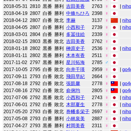
2018-05-31
2810
黒番
勝利
吉田美香
2763
♀
|
niho
2018-04-19
2807
白番
勝利
中條ちひろ
2398
♀
2018-04-12
2807
白番
敗北
李赫
3137
♀
|
niho
2018-04-05
2807
白番
勝利
小西和子
2739
♀
|
niho
2018-03-01
2804
白番
勝利
多冨佳絵
2339
♀
2018-02-15
2803
黒番
敗北
吉田美香
2762
♀
2018-01-18
2802
黒番
勝利
榊原史子
2536
♀
|
niho
2018-01-11
2802
黒番
勝利
木本有香
2511
♀
2017-11-02
2797
黒番
勝利
星川拓海
2785
♂
2017-10-05
2795
白番
敗北
向井千瑛
2959
♀
|
go4
2017-09-11
2793
白番
敗北
飛田早紀
2664
♀
2017-08-18
2792
白番
敗北
張凱馨
2778
♀
|
go4
2017-08-16
2792
白番
敗北
俞俐均
2805
♀
|
go4
2017-07-06
2792
黒番
敗北
小西和子
2743
♀
|
niho
2017-06-01
2792
白番
敗北
木部夏生
2778
♀
|
niho
2017-05-20
2793
白番
敗北
巻幡多栄子
2697
♀
|
niho
2017-05-08
2793
白番
勝利
小林泉美
2887
♀
|
niho
2017-04-27
2793
黒番
勝利
村岡美香
2311
♀