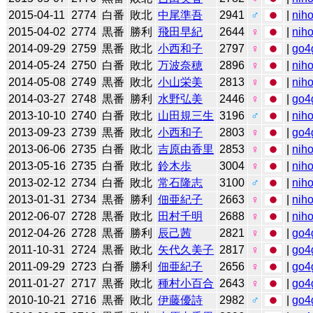
2015-04-11
2774
白番
敗北
中尾準吾
2941
♂
|
niho
2015-04-02
2774
黒番
勝利
飛田早紀
2644
♀
|
niho
2014-09-29
2759
黒番
敗北
小西和子
2797
♀
|
go4
2014-05-24
2750
白番
敗北
万波奈穂
2896
♀
|
niho
2014-05-08
2749
黒番
敗北
小山栄美
2813
♀
|
niho
2014-03-27
2748
黒番
勝利
水野弘美
2446
♀
|
go4
2013-10-10
2740
白番
敗北
山田規三生
3196
♂
|
niho
2013-09-23
2739
黒番
敗北
小西和子
2803
♀
|
go4
2013-06-06
2735
白番
敗北
吉原由香里
2853
♀
|
niho
2013-05-16
2735
白番
敗北
鈴木歩
3004
♀
|
niho
2013-02-12
2734
白番
敗北
常石隆志
3100
♂
|
niho
2013-01-31
2734
黒番
勝利
佃亜紀子
2663
♀
|
niho
2012-06-07
2728
黒番
敗北
田村千明
2688
♀
|
niho
2012-04-26
2728
黒番
勝利
辰己茜
2821
♀
|
go4
2011-10-31
2724
黒番
敗北
矢代久美子
2817
♀
|
go4
2011-09-29
2723
白番
勝利
佃亜紀子
2656
♀
|
go4
2011-01-27
2717
黒番
敗北
種村小百合
2643
♀
|
go4
2010-10-21
2716
黒番
敗北
伊藤優詩
2982
♂
|
go4