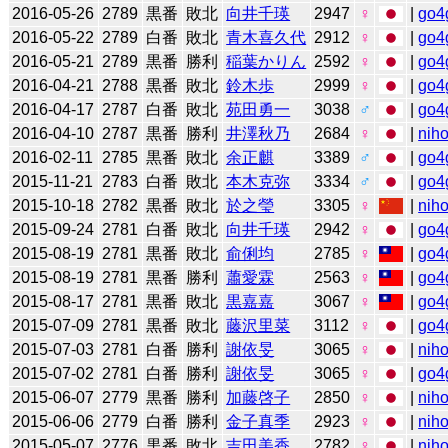
2016-05-26
2789
黒番
敗北
向井千瑛
2947
♀
|
go4
2016-05-22
2789
白番
敗北
青木喜久代
2912
♀
|
go4
2016-05-21
2789
黒番
勝利
稲葉かりん
2592
♀
|
go4
2016-04-21
2788
黒番
敗北
鈴木歩
2999
♀
|
go4
2016-04-17
2787
白番
敗北
苑田勇一
3038
♂
|
go4
2016-04-10
2787
黒番
勝利
井澤秋乃
2684
♀
|
niho
2016-02-11
2785
黒番
敗北
余正麒
3389
♂
|
go4
2015-11-21
2783
白番
敗北
本木克弥
3334
♂
|
go4
2015-10-18
2782
黒番
敗北
於之瑩
3305
♀
|
niho
2015-09-24
2781
白番
敗北
向井千瑛
2942
♀
|
go4
2015-08-19
2781
黒番
敗北
俞俐均
2785
♀
|
go4
2015-08-19
2781
黒番
勝利
蕭愛霖
2563
♀
|
go4
2015-08-17
2781
黒番
敗北
黒嘉嘉
3067
♀
|
go4
2015-07-09
2781
黒番
敗北
藤沢里菜
3112
♀
|
go4
2015-07-03
2781
白番
勝利
謝依旻
3065
♀
|
niho
2015-07-02
2781
白番
勝利
謝依旻
3065
♀
|
go4
2015-06-07
2779
黒番
勝利
加藤啓子
2850
♀
|
niho
2015-06-06
2779
白番
勝利
金子真季
2923
♀
|
niho
2015-05-07
2776
黒番
敗北
吉田美香
2782
♀
|
niho