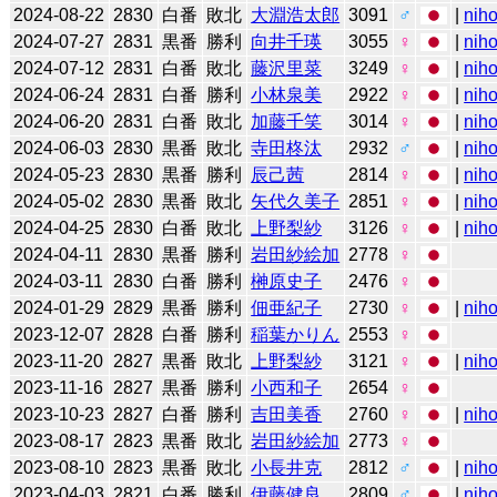
2024-08-22
2830
白番
敗北
大淵浩太郎
3091
♂
|
niho
2024-07-27
2831
黒番
勝利
向井千瑛
3055
♀
|
niho
2024-07-12
2831
白番
敗北
藤沢里菜
3249
♀
|
niho
2024-06-24
2831
白番
勝利
小林泉美
2922
♀
|
niho
2024-06-20
2831
白番
敗北
加藤千笑
3014
♀
|
niho
2024-06-03
2830
黒番
敗北
寺田柊汰
2932
♂
|
niho
2024-05-23
2830
黒番
勝利
辰己茜
2814
♀
|
niho
2024-05-02
2830
黒番
敗北
矢代久美子
2851
♀
|
niho
2024-04-25
2830
白番
敗北
上野梨紗
3126
♀
|
niho
2024-04-11
2830
黒番
勝利
岩田紗絵加
2778
♀
2024-03-11
2830
白番
勝利
榊原史子
2476
♀
2024-01-29
2829
黒番
勝利
佃亜紀子
2730
♀
|
niho
2023-12-07
2828
白番
勝利
稲葉かりん
2553
♀
2023-11-20
2827
黒番
敗北
上野梨紗
3121
♀
|
niho
2023-11-16
2827
黒番
勝利
小西和子
2654
♀
2023-10-23
2827
白番
勝利
吉田美香
2760
♀
|
niho
2023-08-17
2823
黒番
敗北
岩田紗絵加
2773
♀
2023-08-10
2823
黒番
敗北
小長井克
2812
♂
|
niho
2023-04-03
2821
白番
勝利
伊藤健良
2809
♂
|
niho