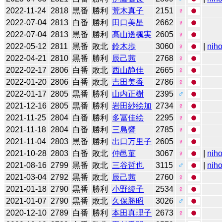
2022-11-24
2818
黒番
勝利
荒木真子
2151
♀
2022-07-04
2813
白番
勝利
田口美星
2662
♀
2022-07-04
2813
黒番
勝利
髙山邊楓実
2605
♀
2022-05-12
2811
黒番
敗北
鈴木歩
3060
♀
|
niho
2022-04-21
2810
黒番
勝利
辰己茜
2768
♀
2022-02-17
2806
白番
敗北
西山静佳
2665
♀
2022-01-20
2806
白番
敗北
吉田美香
2786
♀
2022-01-17
2805
黒番
勝利
山内正樹
2395
♂
2021-12-16
2805
黒番
勝利
岩田紗絵加
2734
♀
2021-11-25
2804
白番
勝利
多冨佳絵
2295
♀
2021-11-18
2804
白番
勝利
三島響
2785
♀
2021-11-04
2803
黒番
勝利
出口万里子
2605
♀
2021-10-28
2803
白番
敗北
仲邑菫
3067
♀
|
niho
2021-08-16
2799
黒番
敗北
三谷哲也
3115
♂
|
niho
2021-03-04
2792
黒番
敗北
辰己茜
2760
♀
2021-01-18
2790
黒番
勝利
小野綾子
2534
♀
2021-01-07
2790
黒番
敗北
久保勝昭
3026
♂
2020-12-10
2789
白番
勝利
本田真理子
2673
♀