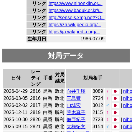
リンク
https://www.nihonkiin.or....
リンク
https://www.baduk.or.kr/r...
リンク
http://senseis.xmp.net/?O...
リンク
https://zh.wikipedia.org/...
リンク
https://ja.wikipedia.org/...
生年月日
1986-07-09
対局データ
レー
対局
日付
ティ
手番
対局相手
結果
ング
2026-04-29
2816
黒番
敗北
向井千瑛
3089
♀
|
niho
2026-03-05
2816
白番
敗北
三島響
2724
♀
|
niho
2026-02-02
2817
黒番
敗北
山城宏
3012
♂
|
niho
2025-12-11
2819
白番
勝利
荒木真子
2115
♀
2025-10-30
2820
黒番
勝利
佃亜紀子
2728
♀
|
niho
2025-09-15
2821
黒番
敗北
大橋拓文
3154
♂
|
niho