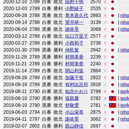
2020-12-10
2789
白番
敗北
田村千明
2570
♀
2020-12-03
2789
白番
勝利
小野綾子
2535
♀
2020-09-28
2788
黒番
敗北
青木喜久代
2863
♀
|
niho
2020-09-14
2788
白番
敗北
望月研一
3139
♂
|
niho
2020-06-04
2788
黒番
敗北
謝依旻
3069
♀
|
niho
2020-03-12
2788
白番
敗北
出口万里子
2577
♀
2020-02-27
2789
白番
勝利
小西和子
2736
♀
2020-01-30
2789
黒番
勝利
仲邑菫
2942
♀
|
niho
2019-11-28
2789
黒番
勝利
村岡美香
2239
♀
2019-11-21
2789
白番
勝利
村岡美香
2240
♀
2019-11-14
2789
白番
敗北
関山利道
2864
♂
2019-09-26
2789
白番
敗北
加藤千笑
2922
♀
|
niho
2019-09-16
2789
黒番
敗北
有村比呂司
2818
♂
|
niho
2019-08-11
2790
白番
敗北
知念かおり
2799
♀
|
go4
2019-08-10
2790
黒番
勝利
張凱馨
2782
♀
|
go4
2019-08-10
2790
黒番
敗北
舒敬雯
2761
♀
|
go4
2019-06-03
2794
白番
敗北
小山栄美
2875
♀
|
niho
2019-04-11
2797
白番
敗北
謝依旻
3062
♀
|
niho
2019-02-07
2802
白番
勝利
西山静佳
2697
♀