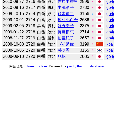
2010-09-27
2716
黒番
敗北
吉原由香里
2896
♀
|
go4
2010-09-16
2717
白番
勝利
中澤彩子
2730
♀
|
go4
2009-10-15
2714
白番
敗北
鈴木伸二
3156
♂
|
go4
2009-10-01
2714
白番
敗北
種村小百合
2636
♀
|
go4
2009-02-05
2718
黒番
勝利
浅野泰子
2375
♀
|
go4
2009-01-22
2718
白番
敗北
長島梢恵
2714
♀
|
go4
2008-11-27
2719
白番
勝利
佃亜紀子
2657
♀
|
go4
2008-10-08
2720
白番
敗北
ゼイ廼偉
3199
♀
|
kba
2008-10-06
2720
白番
敗北
朴ジ恩
3155
♀
|
kba
2008-09-18
2720
白番
敗北
兆乾
2885
♀
|
go4
問合せ先：
Rémi Coulom
. Powered by
joedb, the C++ database
.