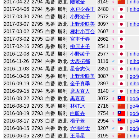
2017-04-22
2794
黒番
敗北
陆敏全
3149
♀
|
niho
2017-04-06
2794
黒番
勝利
水戸夕香里
2480
♀
|
niho
2017-03-30
2794
白番
勝利
小野綾子
2572
♀
2017-03-07
2795
黒番
敗北
上野愛咲美
3097
♀
|
niho
2017-03-02
2795
白番
勝利
種村小百合
2607
♀
2017-03-02
2795
白番
勝利
宮本千春
2662
♀
2017-02-16
2795
黒番
勝利
榊原史子
2541
♀
2016-12-08
2794
黒番
勝利
小野綾子
2577
♀
|
niho
2016-11-26
2794
白番
敗北
大表拓都
3116
♂
|
niho
2016-11-03
2794
黒番
敗北
星合志保
2851
♀
|
niho
2016-10-06
2794
黒番
勝利
上野愛咲美
3087
♀
|
go4
2016-09-19
2794
白番
敗北
金子真季
2897
♀
|
niho
2016-09-15
2794
黒番
勝利
彦坂直人
3140
♂
|
niho
2016-08-22
2793
白番
敗北
黒嘉嘉
3072
♀
|
go4
2016-08-19
2793
黒番
勝利
林虹冰
2716
♀
|
go4
2016-08-19
2793
白番
勝利
白昕卉
2754
♀
|
go4
2016-08-17
2793
白番
敗北
楊子萱
2954
♀
|
go4
2016-08-15
2793
白番
敗北
六浦雄太
3207
♂
|
go4
2016-06-05
2789
白番
敗北
王晨星
3195
♀
|
niho