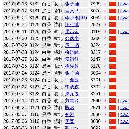
2017-09-13
3132
白番
敗北
张子涵
2999
♀
|
cwa
2017-09-12
3131
黒番
勝利
曹又尹
3076
♀
|
cwa
2017-09-01
3129
白番
敗北
李小溪(94)
3062
♀
|
cwa
2017-08-31
3129
白番
勝利
谢少博
2827
♀
2017-08-11
3126
白番
敗北
周泓余
3119
♀
|
cwa
2017-07-30
3125
白番
敗北
公彦宇
3206
♂
2017-07-29
3124
黒番
敗北
应一韬
3224
♂
2017-07-28
3124
白番
勝利
柳琪峰
3217
♂
2017-07-27
3124
白番
勝利
侯靖哲
3147
♂
2017-07-25
3124
黒番
敗北
徐泽鑫
3178
♂
2017-07-24
3124
黒番
勝利
张子涵
3004
♀
2017-07-23
3124
白番
敗北
邱金波
3201
♂
2017-07-22
3123
黒番
敗北
李成森
3302
♂
2017-07-21
3123
白番
敗北
周元俊
3251
♂
2017-07-14
3123
白番
敗北
刘慧玲
2990
♀
|
cwa
2017-06-24
3121
白番
勝利
陶然
2971
♀
|
cwa
2017-05-07
3116
黒番
敗北
郑岩
2890
♀
|
cwa
2017-05-06
3116
白番
勝利
唐奕
3030
♀
|
cwa
2017-03-26
3112
黒番
敗北
張セン
3092
♀