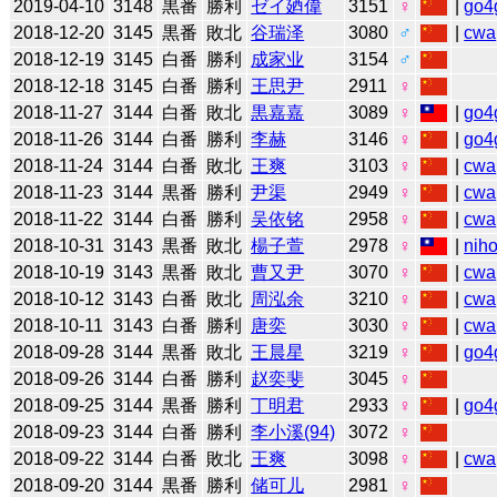
2019-04-10
3148
黒番
勝利
ゼイ廼偉
3151
♀
|
go4
2018-12-20
3145
黒番
敗北
谷瑞泽
3080
♂
|
cwa
2018-12-19
3145
白番
勝利
成家业
3154
♂
2018-12-18
3145
白番
勝利
王思尹
2911
♀
2018-11-27
3144
白番
敗北
黒嘉嘉
3089
♀
|
go4
2018-11-26
3144
白番
勝利
李赫
3146
♀
|
go4
2018-11-24
3144
白番
敗北
王爽
3103
♀
|
cwa
2018-11-23
3144
黒番
勝利
尹渠
2949
♀
|
cwa
2018-11-22
3144
白番
勝利
吴依铭
2958
♀
|
cwa
2018-10-31
3143
黒番
敗北
楊子萱
2978
♀
|
niho
2018-10-19
3143
黒番
敗北
曹又尹
3070
♀
|
cwa
2018-10-12
3143
白番
敗北
周泓余
3210
♀
|
cwa
2018-10-11
3143
白番
勝利
唐奕
3030
♀
|
cwa
2018-09-28
3144
黒番
敗北
王晨星
3219
♀
|
go4
2018-09-26
3144
白番
勝利
赵奕斐
3045
♀
2018-09-25
3144
黒番
勝利
丁明君
2933
♀
|
go4
2018-09-23
3144
白番
勝利
李小溪(94)
3072
♀
2018-09-22
3144
白番
敗北
王爽
3098
♀
|
cwa
2018-09-20
3144
黒番
勝利
储可儿
2981
♀