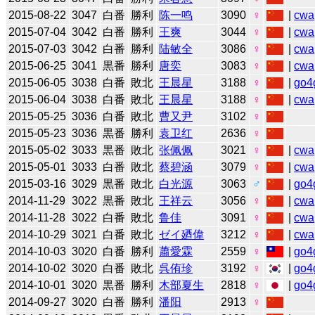
2015-08-22
3047
白番
勝利
陈一鸣
3090
♀
|
cwa
2015-07-04
3042
白番
勝利
王爽
3044
♀
|
cwa
2015-07-03
3042
白番
勝利
陆敏全
3086
♀
|
cwa
2015-06-25
3041
黒番
勝利
唐奕
3083
♀
|
cwa
2015-06-05
3038
白番
敗北
王晨星
3188
♀
|
go4
2015-06-04
3038
白番
敗北
王晨星
3188
♀
|
cwa
2015-05-25
3036
白番
敗北
曹又尹
3102
♀
2015-05-23
3036
黒番
勝利
袁卫红
2636
♀
2015-05-02
3033
黒番
敗北
张佩佩
3021
♀
|
cwa
2015-05-01
3033
白番
敗北
蔡碧涵
3079
♀
|
cwa
2015-03-16
3029
黒番
敗北
白光源
3063
♂
|
go4
2014-11-29
3022
黒番
敗北
王祥云
3056
♀
|
cwa
2014-11-28
3022
白番
敗北
鲁佳
3091
♀
|
cwa
2014-10-29
3021
白番
敗北
ゼイ廼偉
3212
♀
|
cwa
2014-10-03
3020
白番
勝利
蕭愛霖
2559
♀
|
go4
2014-10-02
3020
白番
敗北
呉侑珍
3192
♀
|
go4
2014-10-01
3020
黒番
勝利
木部夏生
2818
♀
|
go4
2014-09-27
3020
白番
勝利
潘阳
2913
♀