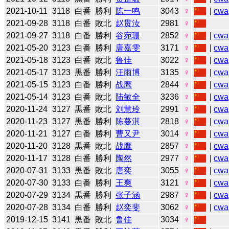
2021-10-11
3118
白番
勝利
陈一鸣
3043
♀
|
cwa
2021-09-28
3118
白番
敗北
赵贯汝
2981
♀
2021-09-27
3118
白番
勝利
谷宛珊
2852
♀
|
cwa
2021-05-20
3123
白番
勝利
唐嘉雯
3171
♀
|
cwa
2021-05-18
3123
白番
敗北
鲁佳
3022
♀
|
cwa
2021-05-17
3123
黒番
勝利
汪雨博
3135
♀
|
cwa
2021-05-15
3123
白番
勝利
战鹰
2844
♀
|
cwa
2021-05-14
3123
白番
敗北
陆敏全
3236
♀
|
cwa
2020-11-24
3127
黒番
敗北
刘慧玲
2991
♀
|
cwa
2020-11-23
3127
黒番
勝利
陈蔓淇
2818
♀
|
cwa
2020-11-21
3127
白番
勝利
曹又尹
3014
♀
|
cwa
2020-11-20
3128
黒番
敗北
战鹰
2857
♀
|
cwa
2020-11-17
3128
白番
勝利
陶然
2977
♀
|
cwa
2020-07-31
3133
黒番
敗北
唐奕
3055
♀
|
cwa
2020-07-30
3133
白番
勝利
王爽
3121
♀
|
cwa
2020-07-29
3134
黒番
勝利
张子涵
2987
♀
|
cwa
2020-07-28
3134
白番
勝利
赵奕斐
3062
♀
|
cwa
2019-12-15
3141
黒番
敗北
鲁佳
3034
♀