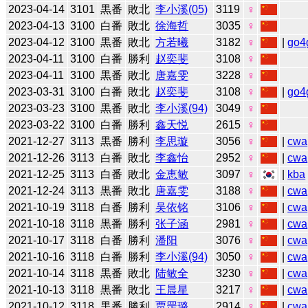
2023-04-14
3101
黒番
敗北
李小溪(05)
3119
♀
2023-04-13
3100
白番
敗北
徐海哲
3035
♀
2023-04-12
3100
黒番
敗北
方若曦
3182
♀
|
go4
2023-04-11
3100
白番
勝利
赵奕斐
3108
♀
2023-04-11
3100
黒番
敗北
唐嘉雯
3228
♀
2023-03-31
3100
白番
敗北
赵奕斐
3108
♀
|
go4
2023-03-23
3100
黒番
敗北
李小溪(94)
3049
♀
2023-03-22
3100
白番
勝利
鑫天悦
2615
♀
2021-12-27
3113
黒番
勝利
李思璇
3056
♀
|
cwa
2021-12-26
3113
白番
敗北
李鑫怡
2952
♀
|
cwa
2021-12-25
3113
白番
敗北
金恵敏
3097
♀
|
kba
2021-12-24
3113
黒番
敗北
唐嘉雯
3188
♀
|
cwa
2021-10-19
3118
白番
勝利
吴依铭
3106
♀
|
cwa
2021-10-18
3118
黒番
勝利
张子涵
2981
♀
|
cwa
2021-10-17
3118
白番
勝利
潘阳
3076
♀
|
cwa
2021-10-16
3118
白番
勝利
李小溪(94)
3050
♀
|
cwa
2021-10-14
3118
黒番
敗北
陆敏全
3230
♀
|
cwa
2021-10-13
3118
黒番
敗北
王晨星
3217
♀
|
cwa
2021-10-12
3118
黒番
勝利
贾罡璐
2914
♀
|
cwa