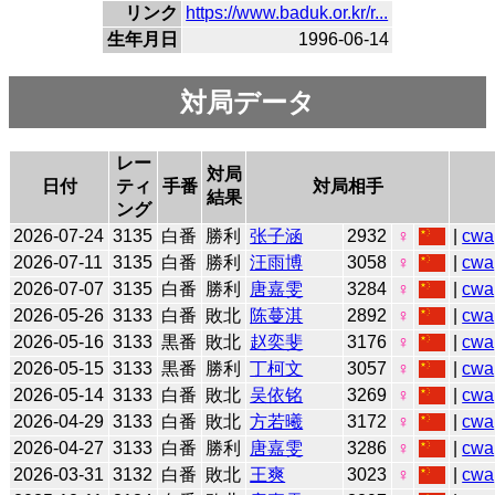
リンク
https://www.baduk.or.kr/r...
生年月日
1996-06-14
対局データ
レー
対局
日付
ティ
手番
対局相手
結果
ング
2026-07-24
3135
白番
勝利
张子涵
2932
♀
|
cwa
2026-07-11
3135
白番
勝利
汪雨博
3058
♀
|
cwa
2026-07-07
3135
白番
勝利
唐嘉雯
3284
♀
|
cwa
2026-05-26
3133
白番
敗北
陈蔓淇
2892
♀
|
cwa
2026-05-16
3133
黒番
敗北
赵奕斐
3176
♀
|
cwa
2026-05-15
3133
黒番
勝利
丁柯文
3057
♀
|
cwa
2026-05-14
3133
白番
敗北
吴依铭
3269
♀
|
cwa
2026-04-29
3133
白番
敗北
方若曦
3172
♀
|
cwa
2026-04-27
3133
白番
勝利
唐嘉雯
3286
♀
|
cwa
2026-03-31
3132
白番
敗北
王爽
3023
♀
|
cwa