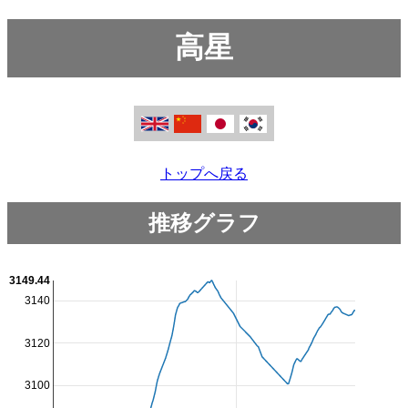
高星
トップへ戻る
推移グラフ
3149.44
3140
3120
3100