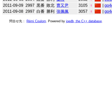
2011-09-09
2997
黒番
敗北
曹又尹
3105
♀
|
go4
2011-09-08
2997
白番
勝利
张佩佩
3057
♀
|
go4
問合せ先：
Rémi Coulom
. Powered by
joedb, the C++ database
.