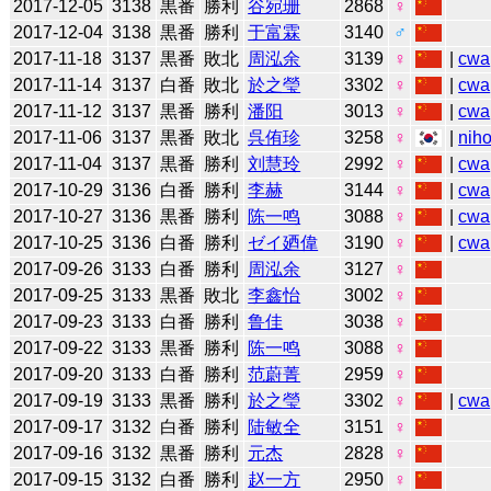
2017-12-05
3138
黒番
勝利
谷宛珊
2868
♀
2017-12-04
3138
黒番
勝利
于富霖
3140
♂
2017-11-18
3137
黒番
敗北
周泓余
3139
♀
|
cwa
2017-11-14
3137
白番
敗北
於之瑩
3302
♀
|
cwa
2017-11-12
3137
黒番
勝利
潘阳
3013
♀
|
cwa
2017-11-06
3137
黒番
敗北
呉侑珍
3258
♀
|
niho
2017-11-04
3137
黒番
勝利
刘慧玲
2992
♀
|
cwa
2017-10-29
3136
白番
勝利
李赫
3144
♀
|
cwa
2017-10-27
3136
黒番
勝利
陈一鸣
3088
♀
|
cwa
2017-10-25
3136
白番
勝利
ゼイ廼偉
3190
♀
|
cwa
2017-09-26
3133
白番
勝利
周泓余
3127
♀
2017-09-25
3133
黒番
敗北
李鑫怡
3002
♀
2017-09-23
3133
白番
勝利
鲁佳
3038
♀
2017-09-22
3133
黒番
勝利
陈一鸣
3088
♀
2017-09-20
3133
白番
勝利
范蔚菁
2959
♀
2017-09-19
3133
黒番
勝利
於之瑩
3302
♀
|
cwa
2017-09-17
3132
白番
勝利
陆敏全
3151
♀
2017-09-16
3132
黒番
勝利
元杰
2828
♀
2017-09-15
3132
白番
勝利
赵一方
2950
♀