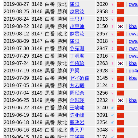
2019-08-27
3146
白番
敗北
潘阳
3020
♀
|
cwa
2019-08-25
3146
黒番
勝利
赵贯汝
2958
♀
2019-08-24
3146
白番
勝利
王思尹
2913
♀
2019-08-22
3146
黒番
勝利
趙惠連
3150
♀
|
kba
2019-08-12
3147
白番
敗北
赵贯汝
2957
♀
|
cwa
2019-08-09
3147
白番
勝利
潘阳
3018
♀
|
cwa
2019-07-30
3148
白番
勝利
谷宛珊
2847
♀
|
cwa
2019-07-29
3148
白番
勝利
丁明君
2916
♀
|
cwa
2019-07-24
3148
黒番
敗北
呉侑珍
3263
♀
|
kba
2019-07-19
3148
黒番
勝利
尹渠
2928
♀
|
go4
2019-07-09
3149
白番
勝利
ゼイ廼偉
3145
♀
|
kba
2019-07-05
3149
黒番
勝利
方若曦
3124
♀
2019-07-04
3149
黒番
勝利
周泓余
3256
♀
2019-06-25
3149
黒番
勝利
金彩瑛
3232
♀
|
kba
2019-06-22
3149
白番
勝利
王竣啸
3140
♂
2019-06-19
3149
白番
勝利
陈亚峰
3091
♂
2019-06-18
3149
黒番
敗北
寇政岩
3254
♂
2019-06-16
3149
白番
敗北
曹又尹
3048
♀
2019-06-15
3149
白番
敗北
王泽宇
3174
♂