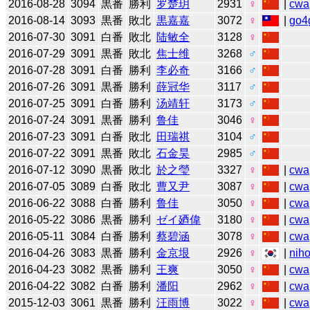
2016-08-28
3094
黒番
勝利
罗楚玥
2931
♀
|
cwa
2016-08-14
3093
黒番
敗北
黒嘉嘉
3072
♀
|
go4
2016-07-30
3091
白番
敗北
陆敏全
3128
♀
2016-07-29
3091
黒番
敗北
焦士维
3268
♂
2016-07-28
3091
白番
勝利
李必奇
3166
♂
2016-07-26
3091
黒番
勝利
薛冠华
3117
♂
2016-07-25
3091
白番
勝利
汤靖轩
3173
♂
2016-07-24
3091
黒番
勝利
鲁佳
3046
♀
2016-07-23
3091
白番
敗北
田瑞祺
3104
♂
2016-07-22
3091
黒番
敗北
石金昊
2985
♂
2016-07-12
3090
黒番
敗北
於之瑩
3327
♀
|
cwa
2016-07-05
3089
白番
敗北
曹又尹
3087
♀
|
cwa
2016-06-22
3088
白番
勝利
鲁佳
3050
♀
|
cwa
2016-05-22
3086
黒番
勝利
ゼイ廼偉
3180
♀
|
cwa
2016-05-11
3084
白番
勝利
蔡碧涵
3078
♀
|
cwa
2016-04-26
3083
黒番
勝利
金京垠
2926
♀
|
niho
2016-04-23
3082
黒番
勝利
王爽
3050
♀
|
cwa
2016-04-22
3082
白番
勝利
潘阳
2962
♀
|
cwa
2015-12-03
3061
黒番
勝利
汪雨博
3022
♀
|
cwa