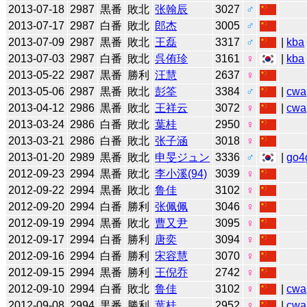
2013-07-18
2987
黒番
敗北
张翰辰
3027
♂
2013-07-17
2987
白番
敗北
郎杰
3005
♂
2013-07-09
2987
黒番
敗北
王磊
3317
♂
|
kba
2013-07-03
2987
白番
敗北
呉侑珍
3161
♀
|
kba
2013-05-22
2987
黒番
勝利
汪慧
2637
♀
2013-05-06
2987
黒番
敗北
彭筌
3384
♂
|
cwa
2013-04-12
2986
黒番
敗北
王祥云
3072
♀
|
cwa
2013-03-24
2986
白番
敗北
葉桂
2950
♀
2013-03-21
2986
白番
敗北
张子涵
3018
♀
2013-01-20
2989
黒番
敗北
申旻ジュン
3336
♂
|
go4
2012-09-23
2994
黒番
敗北
李小溪(94)
3039
♀
2012-09-22
2994
黒番
敗北
鲁佳
3102
♀
2012-09-20
2994
白番
勝利
张佩佩
3046
♀
2012-09-19
2994
黒番
敗北
曹又尹
3095
♀
2012-09-17
2994
白番
勝利
唐奕
3094
♀
2012-09-16
2994
白番
勝利
宋容慧
3070
♀
2012-09-15
2994
黒番
勝利
王倪乔
2742
♀
2012-09-10
2994
白番
敗北
鲁佳
3102
♀
|
cwa
2012-09-08
2994
黒番
勝利
葉桂
2952
♀
|
cwa