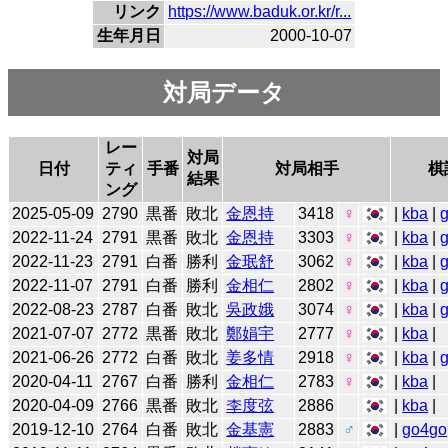
リンク
https://www.baduk.or.kr/r...
生年月日
2000-10-07
対局データ
レー
対局
日付
ティ
手番
対局相手
棋
結果
ング
2025-05-09
2790
黒番
敗北
金恩持
3418
♀
|
kba
|
2022-11-24
2791
黒番
敗北
金恩持
3303
♀
|
kba
|
2022-11-23
2791
白番
勝利
金珉舒
3062
♀
|
kba
|
2022-11-07
2791
白番
勝利
金相仁
2802
♀
|
kba
|
2022-08-23
2787
白番
敗北
吳政娥
3074
♀
|
kba
|
2021-07-07
2772
黒番
敗北
鄭娟宇
2777
♀
|
kba
|
2021-06-26
2772
白番
敗北
姜多情
2918
♀
|
kba
|
2020-04-11
2767
白番
勝利
金相仁
2783
♀
|
kba
|
2020-04-09
2766
黒番
敗北
李度弦
2886
|
kba
|
2019-12-10
2764
白番
敗北
金基憲
2883
♂
|
go4go