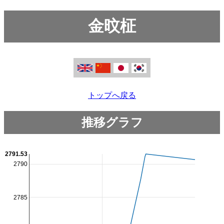
金旼柾
トップへ戻る
推移グラフ
2791.53
2790
2785