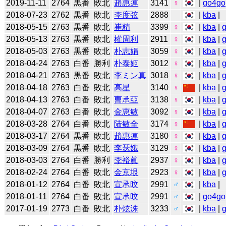
2019-11-11
2764
黒番
敗北
趙惠連
3141
♀
|
go4go
2018-07-23
2762
黒番
敗北
李度弦
2888
|
kba
|
2018-05-15
2763
黒番
敗北
崔精
3399
♀
|
kba
|
2018-05-13
2763
黒番
敗北
權周利
2911
♀
|
kba
|
2018-05-03
2763
黒番
敗北
朴志娟
3059
♀
|
kba
|
2018-04-24
2763
白番
勝利
朴泰姬
3012
♀
|
kba
|
2018-04-21
2763
黒番
敗北
李ミン真
3018
♀
|
kba
|
2018-04-18
2763
白番
敗北
高星
3140
♀
|
kba
|
2018-04-13
2763
白番
敗北
曺承亞
3138
♀
|
kba
|
2018-04-07
2763
白番
敗北
金恵敏
3092
♀
|
kba
|
2018-03-28
2764
白番
敗北
陆敏全
3174
♀
|
kba
|
2018-03-17
2764
黒番
敗北
趙惠連
3180
♀
|
kba
|
2018-03-09
2764
黒番
敗北
李瑟娥
3129
♀
|
kba
|
2018-03-03
2764
白番
勝利
李裕眞
2937
♀
|
kba
|
2018-02-24
2764
白番
敗北
金京垠
2923
♀
|
kba
|
2018-01-12
2764
白番
敗北
宣承旼
2991
♂
|
kba
|
2018-01-11
2764
白番
敗北
宣承旼
2991
♂
|
go4go
2017-01-19
2773
白番
敗北
朴炫洙
3233
♂
|
kba
|