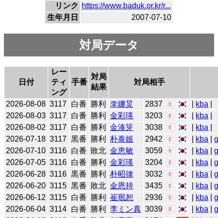
リンク
https://www.baduk.or.kr/r...
生年月日
2007-07-10
対局データ
レー
対局
日付
ティ
手番
対局相手
結果
ング
2026-08-08
3117
白番
勝利
李娜炅
2837
♀
|
kba
|
2026-08-03
3117
白番
勝利
金彩瑛
3203
♀
|
kba
|
2026-08-02
3117
白番
勝利
金湊笌
3038
♀
|
kba
|
2026-07-18
3117
黒番
勝利
朴泰姬
2942
♀
|
kba
|
2026-07-10
3116
白番
敗北
金恵敏
3059
♀
|
kba
|
2026-07-05
3116
白番
勝利
金彩瑛
3204
♀
|
kba
|
2026-06-28
3116
黒番
勝利
朴昭律
3032
♀
|
kba
|
2026-06-20
3115
黒番
敗北
金恩持
3435
♀
|
kba
|
2026-06-12
3115
白番
勝利
崔珉恕
2936
♀
|
kba
|
2026-06-04
3114
白番
勝利
李ミン真
3039
♀
|
kba
|