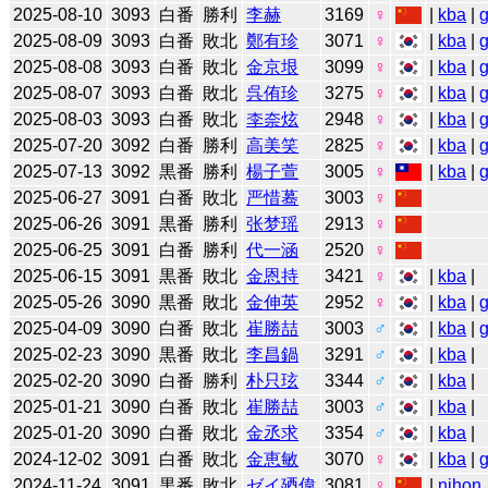
2025-08-10
3093
白番
勝利
李赫
3169
♀
|
kba
|
2025-08-09
3093
白番
敗北
鄭有珍
3071
♀
|
kba
|
2025-08-08
3093
白番
敗北
金京垠
3099
♀
|
kba
|
2025-08-07
3093
白番
敗北
呉侑珍
3275
♀
|
kba
|
2025-08-03
3093
白番
敗北
李奈炫
2948
♀
|
kba
|
2025-07-20
3092
白番
勝利
高美笑
2825
♀
|
kba
|
2025-07-13
3092
黒番
勝利
楊子萱
3005
♀
|
kba
|
2025-06-27
3091
白番
敗北
严惜蓦
3003
♀
2025-06-26
3091
黒番
勝利
张梦瑶
2913
♀
2025-06-25
3091
白番
勝利
代一涵
2520
♀
2025-06-15
3091
黒番
敗北
金恩持
3421
♀
|
kba
|
2025-05-26
3090
黒番
敗北
金伸英
2952
♀
|
kba
|
2025-04-09
3090
白番
敗北
崔勝喆
3003
♂
|
kba
|
2025-02-23
3090
黒番
敗北
李昌鍋
3291
♂
|
kba
|
2025-02-20
3090
白番
勝利
朴只玹
3344
♂
|
kba
|
2025-01-21
3090
白番
敗北
崔勝喆
3003
♂
|
kba
|
2025-01-20
3090
白番
敗北
金丞求
3354
♂
|
kba
|
2024-12-02
3091
白番
敗北
金恵敏
3070
♀
|
kba
|
2024-11-24
3091
黒番
敗北
ゼイ廼偉
3081
♀
|
nihon_