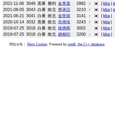
2021-11-08
3049
黒番
勝利
金美里
2992
♀
|
kba
|
2021-08-05
3043
白番
敗北
曺承亞
3210
♀
|
kba
|
2021-06-21
3041
白番
敗北
金世炫
3141
♂
|
kba
|
2020-10-14
3032
黒番
敗北
呉侑珍
3243
♀
|
kba
|
2019-07-25
3018
白番
敗北
徐儁雨
3002
|
kba
|
2019-07-25
3018
白番
敗北
趙相衍
3200
♂
|
kba
|
問合せ先：
Rémi Coulom
. Powered by
joedb, the C++ database
.