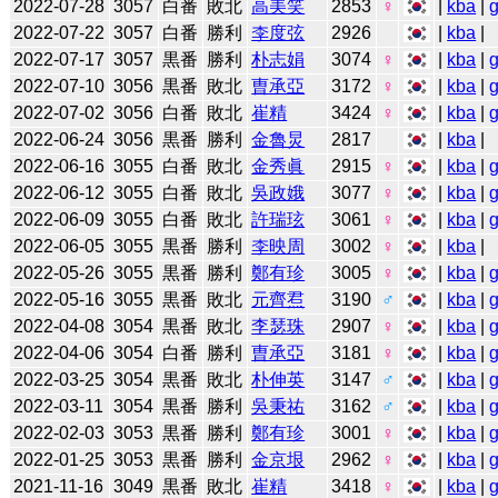
2022-07-28
3057
白番
敗北
高美笑
2853
♀
|
kba
|
2022-07-22
3057
白番
勝利
李度弦
2926
|
kba
|
2022-07-17
3057
黒番
勝利
朴志娟
3074
♀
|
kba
|
2022-07-10
3056
黒番
敗北
曺承亞
3172
♀
|
kba
|
2022-07-02
3056
白番
敗北
崔精
3424
♀
|
kba
|
2022-06-24
3056
黒番
勝利
金魯炅
2817
|
kba
|
2022-06-16
3055
白番
敗北
金秀眞
2915
♀
|
kba
|
2022-06-12
3055
白番
敗北
吳政娥
3077
♀
|
kba
|
2022-06-09
3055
白番
敗北
許瑞玹
3061
♀
|
kba
|
2022-06-05
3055
黒番
勝利
李映周
3002
♀
|
kba
|
2022-05-26
3055
黒番
勝利
鄭有珍
3005
♀
|
kba
|
2022-05-16
3055
黒番
敗北
元齊焄
3190
♂
|
kba
|
2022-04-08
3054
黒番
敗北
李瑟珠
2907
♀
|
kba
|
2022-04-06
3054
白番
勝利
曺承亞
3181
♀
|
kba
|
2022-03-25
3054
黒番
敗北
朴伸英
3147
♂
|
kba
|
2022-03-11
3054
黒番
勝利
吳秉祐
3162
♂
|
kba
|
2022-02-03
3053
黒番
勝利
鄭有珍
3001
♀
|
kba
|
2022-01-25
3053
黒番
勝利
金京垠
2962
♀
|
kba
|
2021-11-16
3049
黒番
敗北
崔精
3418
♀
|
kba
|