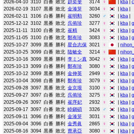
2026-04-10
3110
白番
敗北
赵奕斐
3174
♀
|
kba
|
2026-02-19
3107
黒番
敗北
金湊笌
3034
♀
|
kba
|
2026-02-11
3106
白番
勝利
崔明勲
3260
♂
|
kba
|
2025-12-12
3102
黒番
敗北
呉侑珍
3277
♀
|
kba
|
2025-11-11
3100
白番
敗北
崔精
3424
♀
|
kba
|
2025-11-05
3100
白番
敗北
鄭有珍
3083
♀
|
kba
|
2025-10-27
3099
黒番
勝利
星合志保
3021
♀
|
nihon_
2025-10-25
3099
白番
敗北
陆敏全
3214
♀
|
nihon_
2025-10-16
3099
黒番
勝利
李ミン真
3042
♀
|
kba
|
2025-10-13
3099
白番
勝利
鄭有珍
3080
♀
|
kba
|
2025-10-12
3099
黒番
勝利
金伸英
2949
♀
|
kba
|
2025-10-04
3098
白番
勝利
鄭有珍
3079
♀
|
kba
|
2025-09-28
3097
黒番
敗北
金京垠
3100
♀
|
kba
|
2025-09-27
3097
白番
敗北
呉侑珍
3275
♀
|
kba
|
2025-09-26
3097
白番
勝利
崔序妃
2932
♀
|
kba
|
2025-09-17
3097
白番
敗北
睦鎭碩
3326
♂
|
kba
|
2025-09-11
3096
白番
勝利
金湊笌
3031
♀
|
kba
|
2025-09-04
3096
白番
勝利
金秀眞
2865
♀
|
kba
|
2025-08-16
3094
黒番
敗北
曺承亞
3080
♀
|
kba
|