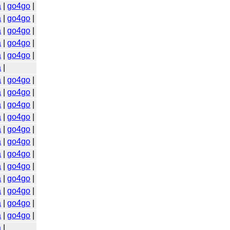
a
|
go4go
|
a
|
go4go
|
a
|
go4go
|
a
|
go4go
|
a
|
go4go
|
a
|
a
|
go4go
|
a
|
go4go
|
a
|
go4go
|
a
|
go4go
|
a
|
go4go
|
a
|
go4go
|
a
|
go4go
|
a
|
go4go
|
a
|
go4go
|
a
|
go4go
|
a
|
go4go
|
a
|
go4go
|
a
|