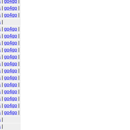
a
|
go4go
|
a
|
go4go
|
a
|
go4go
|
a
|
a
|
go4go
|
a
|
go4go
|
a
|
go4go
|
a
|
go4go
|
a
|
go4go
|
a
|
go4go
|
a
|
go4go
|
a
|
go4go
|
a
|
go4go
|
a
|
go4go
|
a
|
go4go
|
a
|
go4go
|
a
|
go4go
|
a
|
a
|