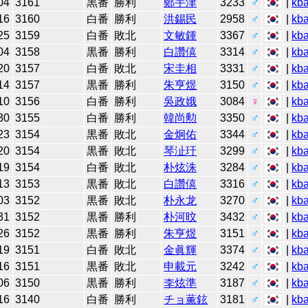
04
3161
黒番
勝利
鄭宇津
3233
♂
|
kb
16
3160
白番
勝利
洪錫民
2958
♂
|
kb
25
3159
白番
敗北
文敏鍾
3367
♂
|
kb
04
3158
黒番
勝利
白讚僖
3314
♂
|
kb
20
3157
白番
敗北
宋圭相
3331
♂
|
kb
14
3157
黒番
勝利
朱亨煜
3150
♂
|
kb
10
3156
白番
勝利
吳政娥
3084
♀
|
kb
30
3155
白番
勝利
韓尚勲
3350
♂
|
kb
23
3154
黒番
敗北
金炯佑
3344
♂
|
kb
20
3154
黒番
敗北
琴沚玗
3299
♂
|
kb
19
3154
白番
敗北
朴炫洙
3284
♂
|
kb
13
3153
黒番
敗北
白讚僖
3316
♂
|
kb
03
3152
黒番
敗北
朴永龙
3270
♂
|
kb
31
3152
黒番
勝利
朴河旼
3432
♂
|
kb
26
3152
黒番
勝利
朱亨煜
3151
♂
|
kb
19
3151
白番
敗北
金眞輝
3374
♂
|
kb
16
3151
黒番
敗北
申載元
3242
♂
|
kb
06
3150
黒番
勝利
李炫準
3187
♂
|
kb
16
3140
白番
勝利
チョ薫鉉
3181
♂
|
kb