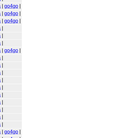
a
|
go4go
|
a
|
go4go
|
a
|
go4go
|
a
|
a
|
a
|
a
|
go4go
|
a
|
a
|
a
|
a
|
a
|
a
|
a
|
a
|
a
|
a
|
a
|
go4go
|