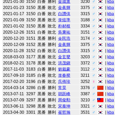
2021-01-30
3150
白番
勝利
金成進
3230
♂
|
kba
2021-01-23
3150
黒番
敗北
金眞輝
3375
♂
|
kba
2021-01-17
3150
白番
敗北
白讚僖
3315
♂
|
kba
2021-01-09
3150
黒番
敗北
李炫準
3188
♂
|
kba
2021-01-02
3150
黒番
敗北
朴材根
3334
♂
|
kba
2020-12-26
3151
白番
敗北
吳秉祐
3151
♂
|
kba
2020-12-20
3151
黒番
勝利
金民浩
3174
♂
|
kba
2020-12-09
3152
黒番
勝利
金眞輝
3375
♂
|
kba
2020-11-28
3152
白番
敗北
白讚僖
3315
♂
|
kba
2018-03-03
3177
黒番
敗北
金玄燮
3203
♂
|
kba
2018-02-21
3178
黒番
敗北
洪茂鎭
3372
♂
|
kba
2017-11-03
3183
白番
勝利
劉栽豪
3112
♂
|
kba
2017-09-10
3185
白番
敗北
李春揆
3211
♂
|
kba
2017-02-20
3196
白番
敗北
呉侑珍
3252
♀
|
kba
2014-03-14
3286
白番
勝利
常昊
3376
♂
|
kba
2013-07-11
3297
黒番
敗北
胡跃峰
3387
♂
|
kba
2013-07-09
3297
黒番
勝利
周俊勲
3210
♂
|
kba
2013-06-11
3298
黒番
敗北
宋泰坤
3321
♂
|
kba
2013-04-30
3301
黒番
勝利
崔哲瀚
3531
♂
|
kba