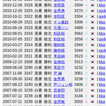
2010-12-26
3326
黒番
勝利
李熙星
3304
♂
|
kba
2010-12-20
3325
白番
勝利
金秀勇
3270
♂
|
go4
2010-10-11
3322
黒番
勝利
李熙星
3304
♂
|
go4
2010-09-29
3321
白番
敗北
チョ薫鉉
3306
♂
|
kba
2010-08-16
3319
黒番
敗北
元晟ジン
3489
♂
|
kba
2010-08-01
3318
黒番
敗北
朴廷桓
3562
♂
|
kba
2010-07-05
3317
黒番
敗北
朴廷桓
3558
♂
|
go4
2010-03-27
3314
黒番
勝利
陳時暎
3344
♂
|
kba
2010-03-15
3313
黒番
勝利
陳時暎
3344
♂
|
go4
2010-02-10
3311
黒番
敗北
李昌鍋
3523
♂
|
kba
2009-12-15
3308
黒番
勝利
金炯佑
3313
♂
|
kba
2009-08-18
3299
白番
勝利
李廷宇
3232
♂
|
kba
2007-11-06
3247
黒番
勝利
尹 赫
3081
♂
|
kba
2007-09-20
3242
黒番
敗北
金秀勇
3238
♂
|
kba
2007-08-23
3240
白番
敗北
尹ジュン相
3406
♂
|
kba
2007-08-10
3239
白番
敗北
裵俊熙
3210
|
kba
2007-07-11
3238
白番
勝利
朴昇哲
3146
♂
|
kba
2007-07-11
3238
白番
敗北
金恵敏
3002
♀
|
kba