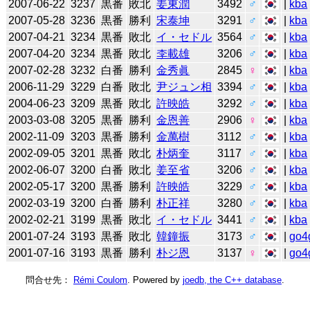
2007-06-22
3237
黒番
敗北
姜東潤
3492
♂
|
kba
2007-05-28
3236
黒番
勝利
宋泰坤
3291
♂
|
kba
2007-04-21
3234
黒番
敗北
イ・セドル
3564
♂
|
kba
2007-04-20
3234
黒番
敗北
李載雄
3206
♂
|
kba
2007-02-28
3232
白番
勝利
金秀眞
2845
♀
|
kba
2006-11-29
3229
白番
敗北
尹ジュン相
3394
♂
|
kba
2004-06-23
3209
黒番
敗北
許映皓
3292
♂
|
kba
2003-03-08
3205
黒番
勝利
金恩善
2906
♀
|
kba
2002-11-09
3203
黒番
勝利
金萬樹
3112
♂
|
kba
2002-09-05
3201
黒番
敗北
朴炳奎
3117
♂
|
kba
2002-06-07
3200
白番
敗北
姜至省
3206
♂
|
kba
2002-05-17
3200
黒番
勝利
許映皓
3229
♂
|
kba
2002-03-19
3200
白番
勝利
朴正祥
3280
♂
|
kba
2002-02-21
3199
黒番
敗北
イ・セドル
3441
♂
|
kba
2001-07-24
3193
黒番
敗北
韓鐘振
3173
♂
|
go4
2001-07-16
3193
黒番
勝利
朴ジ恩
3137
♀
|
go4
問合せ先：
Rémi Coulom
. Powered by
joedb, the C++ database
.