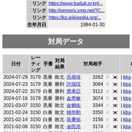
リンク
https://www.baduk.or.kr/r...
リンク
http://senseis.xmp.net/?C...
リンク
https://ko.wikipedia.org/...
生年月日
1984-01-30
対局データ
レー
対局
日付
ティ
手番
対局相手
結果
ング
2024-07-29
3179
黒番
敗北
呉侑珍
3262
♀
|
kba
2024-07-23
3179
黒番
勝利
許瑞玹
3094
♀
|
kba
2024-07-22
3179
白番
勝利
曺承亞
3112
♀
|
kba
2024-07-16
3179
黒番
勝利
金恵敏
3074
♀
|
kba
2021-03-07
3150
黒番
敗北
金炯佑
3344
♂
|
kba
2021-02-24
3150
白番
敗北
韓尚勲
3350
♂
|
kba
2021-02-14
3150
白番
敗北
吳秉祐
3156
♂
|
kba
2021-02-06
3150
白番
敗北
金民浩
3174
♂
|
kba