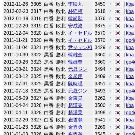
2012-11-26
3305
白番
敗北
李映九
3450
♂
|
kba
2012-02-23
3317
白番
敗北
朴廷桓
3618
♂
|
kba
2012-01-19
3318
白番
勝利
韓尚勲
3376
♂
|
kba
2011-12-20
3319
白番
敗北
安成浚
3375
♂
|
kba
2011-12-04
3320
白番
敗北
イ・セドル
3570
♂
|
kba
2011-11-21
3320
白番
敗北
イ・セドル
3570
♂
|
go4
2011-11-04
3321
白番
敗北
尹ジュン相
3429
♂
|
kba
2011-10-30
3322
黒番
勝利
韓雄奎
3360
♂
|
kba
2011-09-26
3323
黒番
勝利
韓雄奎
3360
♂
|
go4
2011-08-21
3324
黒番
敗北
元晟ジン
3494
♂
|
kba
2011-08-12
3325
白番
敗北
金起用
3409
♂
|
kba
2011-07-31
3325
黒番
勝利
陳時暎
3351
♂
|
kba
2011-07-18
3325
黒番
敗北
元晟ジン
3493
♂
|
go4
2011-06-09
3327
白番
勝利
金東昊
3262
♂
|
kba
2011-04-24
3328
白番
勝利
趙漢乗
3500
♂
|
kba
2011-04-11
3328
白番
勝利
趙漢乗
3498
♂
|
go4
2011-02-20
3327
白番
敗北
崔哲瀚
3541
♂
|
kba
2011-01-23
3326
白番
勝利
金秀勇
3269
♂
|
kba
2011-01-03
3326
白番
敗北
崔哲瀚
3545
♂
|
go4