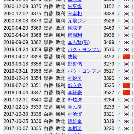
2020-12-09
3375
白番
敗北
朱亨煜
3152
♂
2020-12-02
3375
白番
勝利
宋圭相
3328
♂
2020-08-03
3373
黒番
勝利
元晟ジン
3526
♂
2020-04-20
3369
黒番
敗北
偰玹準
3469
♂
2020-04-14
3368
黒番
勝利
權周利
2936
♀
2019-09-09
3362
黒番
敗北
李志賢(男)
3499
♂
2019-04-24
3359
黒番
敗北
パク・ヨンフン
3516
♂
2019-04-02
3358
黒番
勝利
戎毅
3452
♂
2019-03-13
3358
黒番
勝利
鄭誓儁
3279
♂
2019-03-11
3358
黒番
敗北
パク・ヨンフン
3517
♂
2018-12-14
3354
黒番
敗北
朴鍵昊
3390
♂
2018-07-02
3351
白番
勝利
彭立尭
3525
♂
2018-04-04
3347
白番
勝利
李轩豪
3527
♂
2017-12-31
3340
黒番
敗北
朴炫洙
3284
♂
2017-12-15
3339
黒番
勝利
金民浩
3233
♂
2017-10-30
3336
白番
勝利
朴滄溟
3321
♂
2017-10-25
3336
白番
敗北
韓雄奎
3319
♂
2017-10-07
3335
白番
敗北
李炯珍
3220
♂