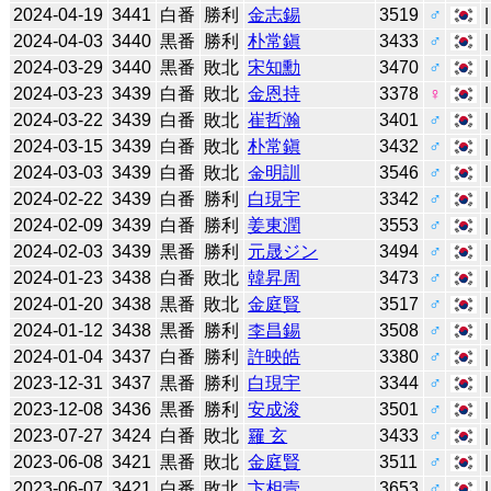
2024-04-19
3441
白番
勝利
金志錫
3519
♂
2024-04-03
3440
黒番
勝利
朴常鎭
3433
♂
2024-03-29
3440
黒番
敗北
宋知勳
3470
♂
2024-03-23
3439
白番
敗北
金恩持
3378
♀
2024-03-22
3439
白番
敗北
崔哲瀚
3401
♂
2024-03-15
3439
白番
敗北
朴常鎭
3432
♂
2024-03-03
3439
白番
敗北
金明訓
3546
♂
2024-02-22
3439
白番
勝利
白現宇
3342
♂
2024-02-09
3439
白番
勝利
姜東潤
3553
♂
2024-02-03
3439
黒番
勝利
元晟ジン
3494
♂
2024-01-23
3438
白番
敗北
韓昇周
3473
♂
2024-01-20
3438
黒番
敗北
金庭賢
3517
♂
2024-01-12
3438
黒番
勝利
李昌錫
3508
♂
2024-01-04
3437
白番
勝利
許映皓
3380
♂
2023-12-31
3437
黒番
勝利
白現宇
3344
♂
2023-12-08
3436
黒番
勝利
安成浚
3501
♂
2023-07-27
3424
白番
敗北
羅 玄
3433
♂
2023-06-08
3421
黒番
敗北
金庭賢
3511
♂
2023-06-07
3421
白番
敗北
卞相壹
3653
♂