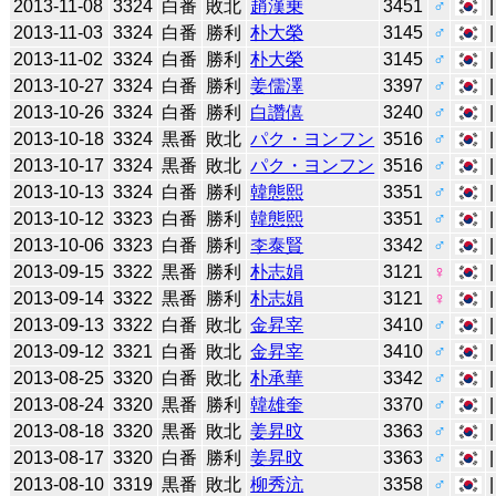
2013-11-08
3324
白番
敗北
趙漢乗
3451
♂
2013-11-03
3324
白番
勝利
朴大榮
3145
♂
2013-11-02
3324
白番
勝利
朴大榮
3145
♂
2013-10-27
3324
白番
勝利
姜儒澤
3397
♂
2013-10-26
3324
白番
勝利
白讚僖
3240
♂
2013-10-18
3324
黒番
敗北
パク・ヨンフン
3516
♂
2013-10-17
3324
黒番
敗北
パク・ヨンフン
3516
♂
2013-10-13
3324
白番
勝利
韓態熙
3351
♂
2013-10-12
3323
白番
勝利
韓態熙
3351
♂
2013-10-06
3323
白番
勝利
李泰賢
3342
♂
2013-09-15
3322
黒番
勝利
朴志娟
3121
♀
2013-09-14
3322
黒番
勝利
朴志娟
3121
♀
2013-09-13
3322
白番
敗北
金昇宰
3410
♂
2013-09-12
3321
白番
敗北
金昇宰
3410
♂
2013-08-25
3320
白番
敗北
朴承華
3342
♂
2013-08-24
3320
黒番
勝利
韓雄奎
3370
♂
2013-08-18
3320
黒番
敗北
姜昇旼
3363
♂
2013-08-17
3320
白番
勝利
姜昇旼
3363
♂
2013-08-10
3319
黒番
敗北
柳秀沆
3358
♂