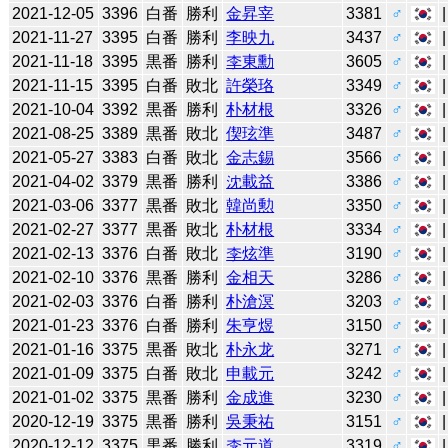
2021-12-05
3396
白番
勝利
金昇宰
3381
♂
2021-11-27
3395
白番
勝利
李映九
3437
♂
2021-11-18
3395
黒番
勝利
李東勳
3605
♂
2021-11-15
3395
白番
敗北
許榮珞
3349
♂
2021-10-04
3392
黒番
勝利
朴材根
3326
♂
2021-08-25
3389
黒番
敗北
偰玹準
3487
♂
2021-05-27
3383
白番
敗北
金志錫
3566
♂
2021-04-02
3379
黒番
勝利
沈載益
3386
♂
2021-03-06
3377
黒番
敗北
韓尚勲
3350
♂
2021-02-27
3377
黒番
敗北
朴材根
3334
♂
2021-02-13
3376
白番
敗北
李炫準
3190
♂
2021-02-10
3376
黒番
勝利
金相天
3286
♂
2021-02-03
3376
白番
勝利
朴滄溟
3203
♂
2021-01-23
3376
白番
勝利
朱亨煜
3150
♂
2021-01-16
3375
黒番
敗北
朴永龙
3271
♂
2021-01-09
3375
白番
敗北
申載元
3242
♂
2021-01-02
3375
黒番
勝利
金成進
3230
♂
2020-12-19
3375
黒番
勝利
吳秉祐
3151
♂
2020-12-12
3375
黒番
勝利
李元道
3319
♂