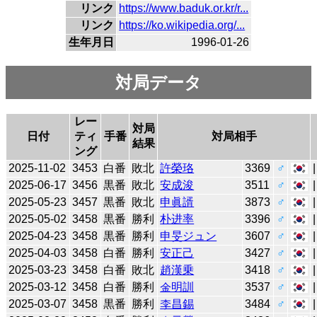
リンク
https://www.baduk.or.kr/r...
リンク
https://ko.wikipedia.org/...
生年月日
1996-01-26
対局データ
レー
対局
日付
ティ
手番
対局相手
結果
ング
2025-11-02
3453
白番
敗北
許榮珞
3369
♂
2025-06-17
3456
黒番
敗北
安成浚
3511
♂
2025-05-23
3457
黒番
敗北
申眞諝
3873
♂
2025-05-02
3458
黒番
勝利
朴进率
3396
♂
2025-04-23
3458
黒番
勝利
申旻ジュン
3607
♂
2025-04-03
3458
白番
勝利
安正己
3427
♂
2025-03-23
3458
白番
敗北
趙漢乗
3418
♂
2025-03-12
3458
白番
勝利
金明訓
3537
♂
2025-03-07
3458
黒番
勝利
李昌錫
3484
♂