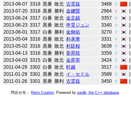
2013-08-07
3319
黒番
敗北
古霊益
3468
♂
2013-07-20
3318
黒番
勝利
金娜賢
2964
♀
2013-06-24
3317
白番
敗北
金主鎬
3357
♂
2013-06-23
3317
黒番
敗北
申旻ジュン
3340
♂
2013-06-01
3317
白番
勝利
金炯佑
3270
♂
2013-05-04
3316
黒番
敗北
朴承華
3331
♂
2013-05-02
3316
黒番
敗北
朴廷桓
3639
♂
2013-04-13
3316
黒番
勝利
姜昇旼
3359
♂
2013-04-03
3315
白番
敗北
金昇宰
3424
♂
2011-04-29
3302
白番
敗北
时越
3517
♂
2011-01-29
3301
黒番
敗北
イ・セドル
3589
♂
2011-01-26
3301
黒番
勝利
古霊益
3450
♂
問合せ先：
Rémi Coulom
. Powered by
joedb, the C++ database
.