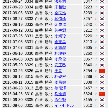
2017-09-24
3334
白番
勝利
洪基杓
3347
♂
2017-09-20
3334
白番
勝利
宋相勳
3223
♂
2017-09-03
3333
黒番
敗北
金民浩
3239
♂
2017-08-27
3333
白番
敗北
呉侑珍
3257
♀
2017-08-19
3332
黒番
勝利
金成進
3240
♂
2017-08-12
3332
白番
勝利
黃宰淵
3212
♂
2017-07-26
3331
黒番
敗北
李炯珍
3220
♂
2017-07-08
3331
白番
勝利
金東昊
3213
♂
2017-07-07
3331
黒番
敗北
金志錫
3605
♂
2017-06-10
3330
白番
勝利
朴埈奭
3260
♂
2017-06-03
3329
白番
勝利
李承俊
3067
♂
2017-05-20
3329
白番
敗北
安正己
3340
♂
2017-03-26
3326
黒番
勝利
王尭
3254
♂
2016-08-12
3315
黒番
敗北
朴硬根
3288
♂
2016-08-11
3315
白番
勝利
李昌錫
3308
♂
2016-06-28
3313
黒番
敗北
姜儒澤
3457
♂
2016-04-26
3310
黒番
敗北
马逸超
3324
♂
2015-09-30
3305
白番
敗北
徐仲輝
3155
♂
2015-09-06
3305
黒番
敗北
イ・セドル
3610
♂