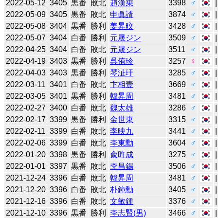
2022-05-12
3405
黒番
敗北
趙漢乗
3398
♂
2022-05-09
3405
黒番
敗北
申眞諝
3874
♂
2022-05-08
3404
黒番
勝利
姜昇旼
3428
♂
2022-05-07
3404
白番
勝利
元晟ジン
3509
♂
2022-04-25
3404
白番
敗北
元晟ジン
3511
♂
2022-04-19
3403
黒番
勝利
呉侑珍
3257
♀
2022-04-03
3403
黒番
勝利
琴沚玗
3285
♂
2022-03-11
3401
白番
敗北
卞相壹
3669
♂
2022-03-05
3401
黒番
勝利
韓昇周
3481
♂
2022-02-27
3400
白番
敗北
魏太雄
3286
♂
2022-02-17
3399
黒番
勝利
金世東
3315
♂
2022-02-11
3399
白番
敗北
李映九
3441
♂
2022-02-06
3399
白番
敗北
李東勳
3604
♂
2022-01-20
3398
黒番
勝利
兪旿成
3275
♂
2022-01-01
3397
黒番
敗北
李昌錫
3506
♂
2021-12-24
3396
白番
敗北
韓昇周
3481
♂
2021-12-20
3396
白番
敗北
朴鐘勳
3405
♂
2021-12-16
3396
白番
敗北
文敏鍾
3376
♂
2021-12-10
3396
黒番
勝利
李志賢(男)
3466
♂