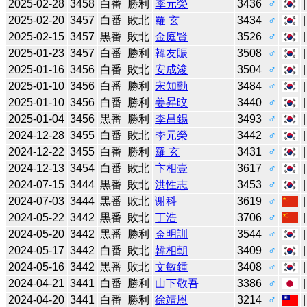
2025-02-28
3458
白番
勝利
李元榮
3436
♂
2025-02-20
3457
白番
敗北
羅 玄
3434
♂
2025-02-15
3457
黒番
敗北
金庭賢
3526
♂
2025-01-23
3457
白番
勝利
韓友賑
3508
♂
2025-01-16
3456
白番
敗北
安成浚
3504
♂
2025-01-10
3456
白番
勝利
宋知勳
3484
♂
2025-01-10
3456
白番
勝利
姜昇旼
3440
♂
2025-01-04
3456
黒番
勝利
李昌錫
3493
♂
2024-12-28
3455
白番
敗北
李元榮
3442
♂
2024-12-22
3455
白番
勝利
羅 玄
3431
♂
2024-12-13
3454
白番
敗北
卞相壹
3617
♂
2024-07-15
3444
黒番
敗北
洪性志
3453
♂
2024-07-03
3444
黒番
敗北
谢科
3619
♂
2024-05-22
3442
黒番
敗北
丁浩
3706
♂
2024-05-20
3442
黒番
勝利
金明訓
3544
♂
2024-05-17
3442
白番
敗北
韓相朝
3409
♂
2024-05-16
3442
黒番
敗北
文敏鍾
3408
♂
2024-04-21
3441
白番
勝利
山下敬吾
3386
♂
2024-04-20
3441
白番
勝利
徐靖恩
3214
♂