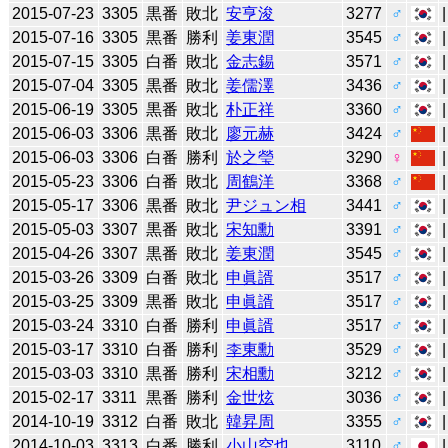
2015-07-23
3305
黒番
敗北
安亨浚
3277
♂
2015-07-16
3305
黒番
勝利
姜東潤
3545
♂
2015-07-15
3305
白番
敗北
金志錫
3571
♂
2015-07-04
3305
黒番
敗北
姜儒澤
3436
♂
2015-06-19
3305
黒番
敗北
朴正祥
3360
♂
2015-06-03
3306
黒番
敗北
廖元赫
3424
♂
2015-06-03
3306
白番
勝利
於之瑩
3290
♀
2015-05-23
3306
白番
敗北
周鶴洋
3368
♂
2015-05-17
3306
黒番
敗北
尹ジュン相
3441
♂
2015-05-03
3307
黒番
敗北
宋知勳
3391
♂
2015-04-26
3307
黒番
敗北
姜東潤
3545
♂
2015-03-26
3309
白番
敗北
申眞諝
3517
♂
2015-03-25
3309
黒番
敗北
申眞諝
3517
♂
2015-03-24
3310
白番
勝利
申眞諝
3517
♂
2015-03-17
3310
白番
勝利
李東勳
3529
♂
2015-03-03
3310
黒番
勝利
宋相勳
3212
♂
2015-02-17
3311
黒番
勝利
金世炫
3036
♂
2014-10-19
3312
白番
敗北
韓昇周
3355
♂
2014-10-03
3313
白番
勝利
小山空也
3110
♂