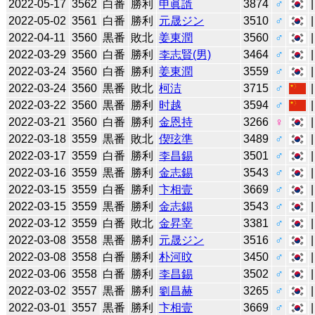
2022-05-17
3562
白番
勝利
申眞諝
3874
♂
2022-05-02
3561
白番
勝利
元晟ジン
3510
♂
2022-04-11
3560
黒番
敗北
姜東潤
3560
♂
2022-03-29
3560
白番
勝利
李志賢(男)
3464
♂
2022-03-24
3560
白番
勝利
姜東潤
3559
♂
2022-03-24
3560
黒番
敗北
柯洁
3715
♂
2022-03-22
3560
黒番
勝利
时越
3594
♂
2022-03-21
3560
白番
勝利
金恩持
3266
♀
2022-03-18
3559
黒番
敗北
偰玹準
3489
♂
2022-03-17
3559
白番
勝利
李昌錫
3501
♂
2022-03-16
3559
黒番
勝利
金志錫
3543
♂
2022-03-15
3559
白番
勝利
卞相壹
3669
♂
2022-03-15
3559
黒番
勝利
金志錫
3543
♂
2022-03-12
3559
白番
敗北
金昇宰
3381
♂
2022-03-08
3558
黒番
勝利
元晟ジン
3516
♂
2022-03-08
3558
白番
勝利
朴河旼
3450
♂
2022-03-06
3558
白番
勝利
李昌錫
3502
♂
2022-03-02
3557
黒番
勝利
劉昌赫
3265
♂
2022-03-01
3557
黒番
勝利
卞相壹
3669
♂