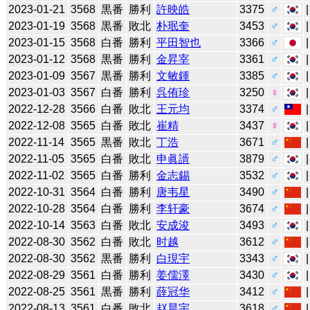
2023-01-21
3568
黒番
勝利
許映皓
3375
♂
2023-01-19
3568
黒番
敗北
朴珉奎
3453
♂
2023-01-15
3568
白番
勝利
平田智也
3366
♂
2023-01-12
3568
黒番
勝利
金昇宰
3361
♂
2023-01-09
3567
黒番
勝利
文敏鍾
3385
♂
2023-01-03
3567
白番
勝利
呉侑珍
3250
♀
2022-12-28
3566
白番
敗北
王元均
3374
♂
2022-12-08
3565
白番
敗北
崔精
3437
♀
2022-11-14
3565
黒番
敗北
丁浩
3671
♂
2022-11-05
3565
白番
敗北
申眞諝
3879
♂
2022-11-02
3565
白番
勝利
金志錫
3532
♂
2022-10-31
3564
白番
勝利
唐韦星
3490
♂
2022-10-28
3564
白番
勝利
李轩豪
3674
♂
2022-10-14
3563
白番
敗北
安成浚
3493
♂
2022-08-30
3562
白番
敗北
时越
3612
♂
2022-08-30
3562
黒番
勝利
白現宇
3343
♂
2022-08-29
3561
白番
勝利
姜儒澤
3430
♂
2022-08-25
3561
黒番
勝利
薛冠华
3412
♂
2022-08-13
3561
白番
敗北
赵晨宇
3618
♂