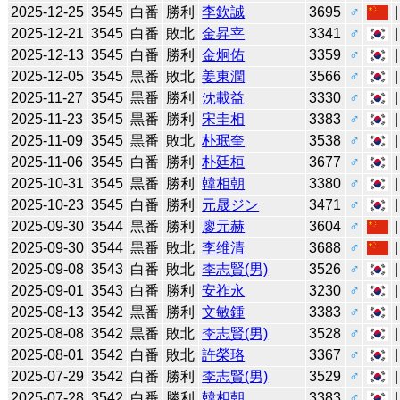
2025-12-25
3545
白番
勝利
李欽誠
3695
♂
2025-12-21
3545
白番
敗北
金昇宰
3341
♂
2025-12-13
3545
白番
勝利
金炯佑
3359
♂
2025-12-05
3545
黒番
敗北
姜東潤
3566
♂
2025-11-27
3545
黒番
勝利
沈載益
3330
♂
2025-11-23
3545
黒番
勝利
宋圭相
3383
♂
2025-11-09
3545
黒番
敗北
朴珉奎
3538
♂
2025-11-06
3545
白番
勝利
朴廷桓
3677
♂
2025-10-31
3545
黒番
勝利
韓相朝
3380
♂
2025-10-23
3545
白番
勝利
元晟ジン
3471
♂
2025-09-30
3544
黒番
勝利
廖元赫
3604
♂
2025-09-30
3544
黒番
敗北
李维清
3688
♂
2025-09-08
3543
白番
敗北
李志賢(男)
3526
♂
2025-09-01
3543
白番
勝利
安祚永
3230
♂
2025-08-13
3542
黒番
勝利
文敏鍾
3383
♂
2025-08-08
3542
黒番
敗北
李志賢(男)
3528
♂
2025-08-01
3542
白番
敗北
許榮珞
3367
♂
2025-07-29
3542
白番
勝利
李志賢(男)
3529
♂
2025-07-28
3542
白番
勝利
韓相朝
3383
♂