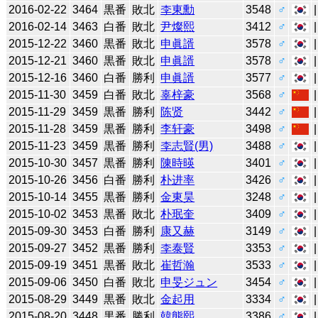
2016-02-22
3464
黒番
敗北
李東勳
3548
♂
2016-02-14
3463
白番
敗北
尹燦熙
3412
♂
2015-12-22
3460
黒番
敗北
申眞諝
3578
♂
2015-12-21
3460
黒番
敗北
申眞諝
3578
♂
2015-12-16
3460
白番
勝利
申眞諝
3577
♂
2015-11-30
3459
白番
敗北
辜梓豪
3568
♂
2015-11-29
3459
黒番
勝利
陈贤
3442
♂
2015-11-28
3459
黒番
勝利
李轩豪
3498
♂
2015-11-23
3459
黒番
勝利
李志賢(男)
3488
♂
2015-10-30
3457
黒番
勝利
陳時暎
3401
♂
2015-10-26
3456
白番
勝利
朴进率
3426
♂
2015-10-14
3455
黒番
勝利
金東昊
3248
♂
2015-10-02
3453
黒番
敗北
朴珉奎
3409
♂
2015-09-30
3453
白番
勝利
康又赫
3149
♂
2015-09-27
3452
黒番
勝利
李泰賢
3353
♂
2015-09-19
3451
黒番
敗北
崔哲瀚
3533
♂
2015-09-06
3450
白番
敗北
申旻ジュン
3454
♂
2015-08-29
3449
黒番
敗北
金起用
3334
♂
2015-08-20
3448
黒番
勝利
韓態熙
3386
♂