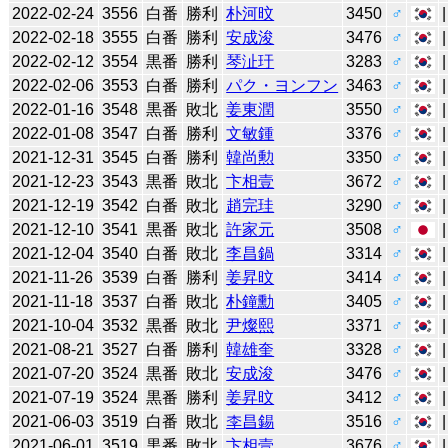
2022-02-24
3556
白番
勝利
朴河旼
3450
♂
2022-02-18
3555
白番
勝利
安成浚
3476
♂
2022-02-12
3554
黒番
勝利
琴沚玗
3283
♂
2022-02-06
3553
白番
勝利
パク・ヨンフン
3463
♂
2022-01-16
3548
黒番
敗北
姜東潤
3550
♂
2022-01-08
3547
白番
勝利
文敏鍾
3376
♂
2021-12-31
3545
白番
勝利
韓尚勲
3350
♂
2021-12-23
3543
黒番
敗北
卞相壹
3672
♂
2021-12-19
3542
白番
敗北
趙完珪
3290
♂
2021-12-10
3541
黒番
敗北
許家元
3508
♂
2021-12-04
3540
白番
敗北
李昌鍋
3314
♂
2021-11-26
3539
白番
勝利
姜昇旼
3414
♂
2021-11-18
3537
白番
敗北
朴鐘勳
3405
♂
2021-10-04
3532
黒番
敗北
尹燦熙
3371
♂
2021-08-21
3527
白番
勝利
韓雄奎
3328
♂
2021-07-20
3524
黒番
敗北
安成浚
3476
♂
2021-07-19
3524
黒番
勝利
姜昇旼
3412
♂
2021-06-03
3519
白番
敗北
李昌錫
3516
♂
2021-06-01
3519
黒番
敗北
卞相壹
3676
♂