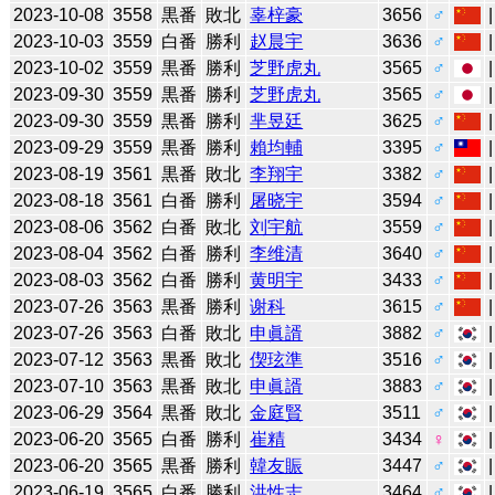
2023-10-08
3558
黒番
敗北
辜梓豪
3656
♂
2023-10-03
3559
白番
勝利
赵晨宇
3636
♂
2023-10-02
3559
黒番
勝利
芝野虎丸
3565
♂
2023-09-30
3559
黒番
勝利
芝野虎丸
3565
♂
2023-09-30
3559
黒番
勝利
芈昱廷
3625
♂
2023-09-29
3559
黒番
勝利
賴均輔
3395
♂
2023-08-19
3561
黒番
敗北
李翔宇
3382
♂
2023-08-18
3561
白番
勝利
屠晓宇
3594
♂
2023-08-06
3562
白番
敗北
刘宇航
3559
♂
2023-08-04
3562
白番
勝利
李维清
3640
♂
2023-08-03
3562
白番
勝利
黄明宇
3433
♂
2023-07-26
3563
黒番
勝利
谢科
3615
♂
2023-07-26
3563
白番
敗北
申眞諝
3882
♂
2023-07-12
3563
黒番
敗北
偰玹準
3516
♂
2023-07-10
3563
黒番
敗北
申眞諝
3883
♂
2023-06-29
3564
黒番
敗北
金庭賢
3511
♂
2023-06-20
3565
白番
勝利
崔精
3434
♀
2023-06-20
3565
黒番
勝利
韓友賑
3447
♂
2023-06-19
3565
白番
勝利
洪性志
3464
♂