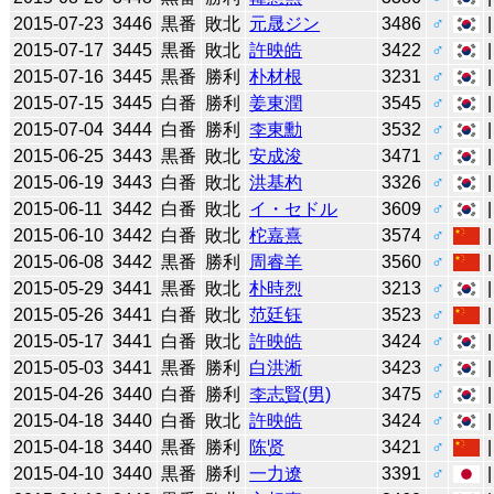
2015-07-23
3446
黒番
敗北
元晟ジン
3486
♂
2015-07-17
3445
黒番
敗北
許映皓
3422
♂
2015-07-16
3445
黒番
勝利
朴材根
3231
♂
2015-07-15
3445
白番
勝利
姜東潤
3545
♂
2015-07-04
3444
白番
勝利
李東勳
3532
♂
2015-06-25
3443
黒番
敗北
安成浚
3471
♂
2015-06-19
3443
白番
敗北
洪基杓
3326
♂
2015-06-11
3442
白番
敗北
イ・セドル
3609
♂
2015-06-10
3442
白番
敗北
柁嘉熹
3574
♂
2015-06-08
3442
黒番
勝利
周睿羊
3560
♂
2015-05-29
3441
黒番
敗北
朴時烈
3213
♂
2015-05-26
3441
白番
敗北
范廷钰
3523
♂
2015-05-17
3441
白番
敗北
許映皓
3424
♂
2015-05-03
3441
黒番
勝利
白洪淅
3423
♂
2015-04-26
3440
白番
勝利
李志賢(男)
3475
♂
2015-04-18
3440
白番
敗北
許映皓
3424
♂
2015-04-18
3440
黒番
勝利
陈贤
3421
♂
2015-04-10
3440
黒番
勝利
一力遼
3391
♂