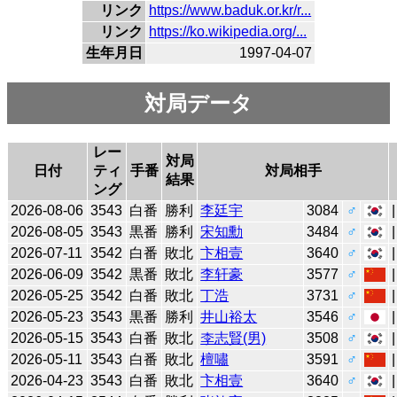
リンク
https://www.baduk.or.kr/r...
リンク
https://ko.wikipedia.org/...
生年月日
1997-04-07
対局データ
レー
対局
日付
ティ
手番
対局相手
結果
ング
2026-08-06
3543
白番
勝利
李廷宇
3084
♂
2026-08-05
3543
黒番
勝利
宋知勳
3484
♂
2026-07-11
3542
白番
敗北
卞相壹
3640
♂
2026-06-09
3542
黒番
敗北
李轩豪
3577
♂
2026-05-25
3542
白番
敗北
丁浩
3731
♂
2026-05-23
3543
黒番
勝利
井山裕太
3546
♂
2026-05-15
3543
白番
敗北
李志賢(男)
3508
♂
2026-05-11
3543
白番
敗北
檀嘯
3591
♂
2026-04-23
3543
白番
敗北
卞相壹
3640
♂