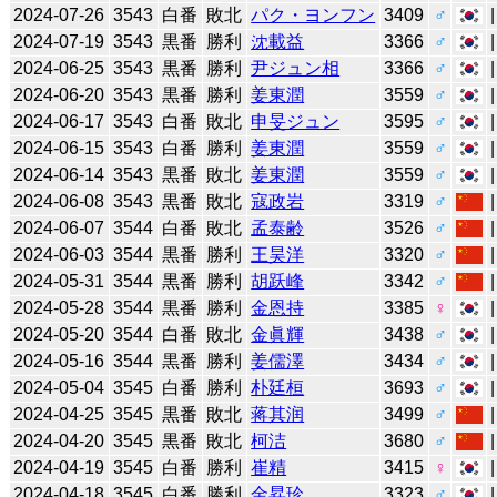
2024-07-26
3543
白番
敗北
パク・ヨンフン
3409
♂
2024-07-19
3543
黒番
勝利
沈載益
3366
♂
2024-06-25
3543
黒番
勝利
尹ジュン相
3366
♂
2024-06-20
3543
黒番
勝利
姜東潤
3559
♂
2024-06-17
3543
白番
敗北
申旻ジュン
3595
♂
2024-06-15
3543
白番
勝利
姜東潤
3559
♂
2024-06-14
3543
黒番
敗北
姜東潤
3559
♂
2024-06-08
3543
黒番
敗北
寇政岩
3319
♂
2024-06-07
3544
白番
敗北
孟泰齢
3526
♂
2024-06-03
3544
黒番
勝利
王昊洋
3320
♂
2024-05-31
3544
黒番
勝利
胡跃峰
3342
♂
2024-05-28
3544
黒番
勝利
金恩持
3385
♀
2024-05-20
3544
白番
敗北
金眞輝
3438
♂
2024-05-16
3544
黒番
勝利
姜儒澤
3434
♂
2024-05-04
3545
白番
勝利
朴廷桓
3693
♂
2024-04-25
3545
黒番
敗北
蒋其润
3499
♂
2024-04-20
3545
黒番
敗北
柯洁
3680
♂
2024-04-19
3545
白番
勝利
崔精
3415
♀
2024-04-18
3545
白番
勝利
金昇珍
3323
♂