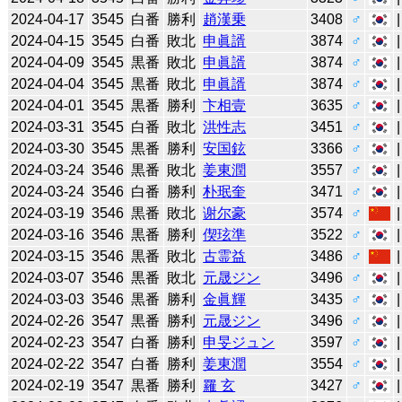
2024-04-17
3545
白番
勝利
趙漢乗
3408
♂
2024-04-15
3545
白番
敗北
申眞諝
3874
♂
2024-04-09
3545
黒番
敗北
申眞諝
3874
♂
2024-04-04
3545
黒番
敗北
申眞諝
3874
♂
2024-04-01
3545
黒番
勝利
卞相壹
3635
♂
2024-03-31
3545
白番
敗北
洪性志
3451
♂
2024-03-30
3545
黒番
勝利
安国鉉
3366
♂
2024-03-24
3546
黒番
敗北
姜東潤
3557
♂
2024-03-24
3546
白番
勝利
朴珉奎
3471
♂
2024-03-19
3546
黒番
敗北
谢尔豪
3574
♂
2024-03-16
3546
黒番
勝利
偰玹準
3522
♂
2024-03-15
3546
黒番
敗北
古霊益
3486
♂
2024-03-07
3546
黒番
敗北
元晟ジン
3496
♂
2024-03-03
3546
黒番
勝利
金眞輝
3435
♂
2024-02-26
3547
黒番
勝利
元晟ジン
3496
♂
2024-02-23
3547
白番
勝利
申旻ジュン
3597
♂
2024-02-22
3547
白番
勝利
姜東潤
3554
♂
2024-02-19
3547
黒番
勝利
羅 玄
3427
♂