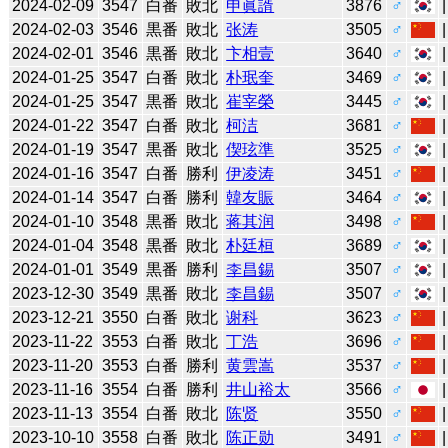
2024-02-09
3547
白番
敗北
申眞諝
3876
♂
2024-02-03
3546
黒番
敗北
张涛
3505
♂
2024-02-01
3546
黒番
敗北
卞相壹
3640
♂
2024-01-25
3547
白番
敗北
朴珉奎
3469
♂
2024-01-25
3547
黒番
敗北
崔宰榮
3445
♂
2024-01-22
3547
白番
敗北
柯洁
3681
♂
2024-01-19
3547
黒番
敗北
偰玹準
3525
♂
2024-01-16
3547
白番
勝利
伊凌涛
3451
♂
2024-01-14
3547
白番
勝利
韓友賑
3464
♂
2024-01-10
3548
黒番
敗北
蒋其润
3498
♂
2024-01-04
3548
黒番
敗北
朴廷桓
3689
♂
2024-01-01
3549
黒番
勝利
李昌錫
3507
♂
2023-12-30
3549
黒番
敗北
李昌錫
3507
♂
2023-12-21
3550
白番
敗北
谢科
3623
♂
2023-11-22
3553
白番
敗北
丁浩
3696
♂
2023-11-20
3553
白番
勝利
黄雲嵩
3537
♂
2023-11-16
3554
白番
勝利
井山裕太
3566
♂
2023-11-13
3554
白番
敗北
陈贤
3550
♂
2023-10-10
3558
白番
敗北
陈正勋
3491
♂