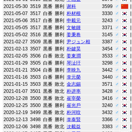
2021-05-30
3519
黒番
勝利
谢科
3599
♂
2021-05-07
3517
白番
勝利
朴材根
3330
♂
2021-05-06
3517
白番
勝利
申載元
3243
♂
2021-05-05
3517
黒番
勝利
文敏鍾
3371
♂
2021-05-02
3516
黒番
勝利
姜秉卷
3145
♂
2021-02-27
3509
黒番
勝利
尹ジュン相
3387
♂
2021-02-13
3507
黒番
勝利
朴鍵昊
3454
♂
2021-02-05
3506
白番
敗北
姜東潤
3533
♂
2021-01-29
3505
白番
勝利
琴沚玗
3298
♂
2021-01-21
3504
白番
勝利
李映九
3442
♂
2021-01-16
3503
白番
勝利
李元榮
3440
♂
2021-01-15
3503
黒番
敗北
金志錫
3571
♂
2021-01-07
3501
黒番
敗北
朴进率
3428
♂
2020-12-28
3500
黒番
敗北
崔宰榮
3416
♂
2020-12-25
3500
黒番
勝利
崔光戶
3240
♂
2020-12-19
3499
黒番
敗北
朴河旼
3432
♂
2020-12-13
3498
白番
勝利
李泰賢
3366
♂
2020-12-06
3498
黒番
敗北
沈載益
3383
♂