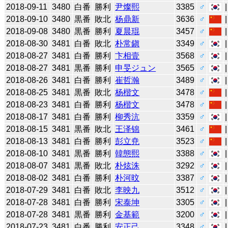
2018-09-11
3480
白番
勝利
尹燦熙
3385
♂
2018-09-10
3480
黒番
敗北
杨鼎新
3636
♂
2018-09-08
3480
黒番
勝利
夏晨琨
3457
♂
2018-08-30
3481
白番
敗北
朴常鎭
3349
♂
2018-08-27
3481
白番
勝利
卞相壹
3568
♂
2018-08-27
3481
黒番
勝利
申旻ジュン
3565
♂
2018-08-26
3481
白番
勝利
崔哲瀚
3489
♂
2018-08-25
3481
黒番
敗北
杨楷文
3478
♂
2018-08-23
3481
白番
勝利
杨楷文
3478
♂
2018-08-17
3481
白番
勝利
柳秀沆
3359
♂
2018-08-15
3481
黒番
敗北
王泽锦
3461
♂
2018-08-13
3481
白番
勝利
彭立尭
3523
♂
2018-08-10
3481
黒番
勝利
韓態熙
3388
♂
2018-08-07
3481
黒番
敗北
朴炫洙
3292
♂
2018-08-02
3481
白番
勝利
朴河旼
3387
♂
2018-07-29
3481
白番
敗北
李映九
3512
♂
2018-07-28
3481
白番
勝利
宋泰坤
3305
♂
2018-07-28
3481
黒番
勝利
金基範
3200
♂
2018-07-23
3481
白番
勝利
安正己
3348
♂