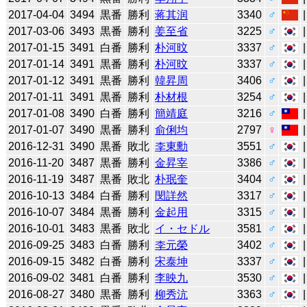
2017-04-04
3494
黒番
勝利
蒋其润
3340
♂
2017-03-06
3493
黒番
勝利
姜至省
3225
♂
2017-01-15
3491
白番
勝利
朴河旼
3337
♂
2017-01-14
3491
黒番
勝利
朴河旼
3337
♂
2017-01-12
3491
黒番
勝利
韓昇周
3406
♂
2017-01-11
3491
黒番
勝利
朴材根
3254
♂
2017-01-08
3490
白番
勝利
簡靖庭
3216
♂
2017-01-07
3490
黒番
勝利
俞俐均
2797
♀
2016-12-31
3490
黒番
敗北
李東勳
3551
♂
2016-11-20
3487
黒番
勝利
金昇宰
3386
♂
2016-11-19
3487
黒番
敗北
朴珉奎
3404
♂
2016-10-13
3484
白番
勝利
閔詳然
3317
♂
2016-10-07
3484
黒番
勝利
金起用
3315
♂
2016-10-01
3483
黒番
敗北
イ・セドル
3581
♂
2016-09-25
3483
白番
勝利
李元榮
3402
♂
2016-09-15
3482
白番
勝利
宋泰坤
3337
♂
2016-09-02
3481
白番
勝利
李映九
3530
♂
2016-08-27
3480
黒番
勝利
柳秀沆
3363
♂