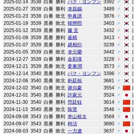
2025-02-14
3538
白番
勝利
パク・ヨンフン
3392
♂
2025-01-27
3538
白番
勝利
李昌錫
3489
♂
2025-01-23
3538
白番
敗北
申眞諝
3876
♂
2025-01-19
3539
黒番
敗北
韓態熙
3403
♂
2025-01-12
3539
黒番
勝利
羅 玄
3432
♂
2025-01-09
3539
黒番
勝利
崔精
3413
♀
2025-01-07
3539
黒番
勝利
趙相衍
3239
♂
2025-01-05
3539
白番
敗北
李元榮
3442
♂
2024-12-27
3539
白番
勝利
金彩瑛
3228
♀
2024-12-21
3539
黒番
敗北
姜東潤
3573
♂
2024-12-14
3540
黒番
勝利
パク・ヨンフン
3396
♂
2024-12-06
3540
黒番
敗北
朴廷桓
3681
♂
2024-12-02
3540
白番
敗北
谢尔豪
3554
♂
2024-12-01
3540
黒番
勝利
許家元
3524
♂
2024-11-30
3540
白番
勝利
范廷钰
3614
♂
2024-11-13
3540
黒番
敗北
陈贤
3546
♂
2024-09-08
3543
白番
勝利
井山裕太
3569
♂
2024-09-07
3543
黒番
勝利
柯洁
3680
♂
2024-08-03
3543
白番
敗北
一力遼
3637
♂