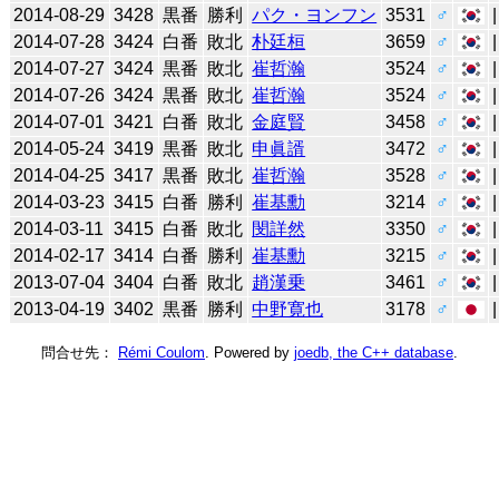
2014-08-29
3428
黒番
勝利
パク・ヨンフン
3531
♂
2014-07-28
3424
白番
敗北
朴廷桓
3659
♂
2014-07-27
3424
黒番
敗北
崔哲瀚
3524
♂
2014-07-26
3424
黒番
敗北
崔哲瀚
3524
♂
2014-07-01
3421
白番
敗北
金庭賢
3458
♂
2014-05-24
3419
黒番
敗北
申眞諝
3472
♂
2014-04-25
3417
黒番
敗北
崔哲瀚
3528
♂
2014-03-23
3415
白番
勝利
崔基勳
3214
♂
2014-03-11
3415
白番
敗北
閔詳然
3350
♂
2014-02-17
3414
白番
勝利
崔基勳
3215
♂
2013-07-04
3404
白番
敗北
趙漢乗
3461
♂
2013-04-19
3402
黒番
勝利
中野寛也
3178
♂
問合せ先：
Rémi Coulom
. Powered by
joedb, the C++ database
.