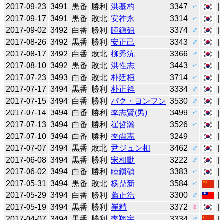
2017-09-23
3491
黒番
勝利
洪基杓
3347
♂
2017-09-17
3491
黒番
敗北
安祚永
3314
♂
2017-09-02
3492
白番
勝利
睦鎭碩
3374
♂
2017-08-26
3492
黒番
勝利
安正己
3343
♂
2017-08-17
3492
白番
敗北
柳秀沆
3366
♂
2017-08-10
3492
黒番
敗北
洪性志
3443
♂
2017-07-23
3493
白番
敗北
朴廷桓
3714
♂
2017-07-17
3494
黒番
勝利
朴正祥
3334
♂
2017-07-15
3494
白番
勝利
パク・ヨンフン
3530
♂
2017-07-14
3494
白番
勝利
李志賢(男)
3499
♂
2017-07-13
3494
白番
勝利
崔哲瀚
3526
♂
2017-07-10
3494
白番
勝利
李尙憲
3249
2017-07-07
3494
黒番
敗北
尹ジュン相
3462
♂
2017-06-08
3494
黒番
勝利
宋相勳
3222
♂
2017-06-02
3494
白番
勝利
睦鎭碩
3383
♂
2017-05-31
3494
黒番
敗北
杨鼎新
3584
♂
2017-05-29
3494
白番
勝利
蕭正浩
3300
♂
2017-05-19
3494
黒番
勝利
崔精
3372
♀
2017-04-07
3494
黒番
勝利
李翔宇
3334
♂