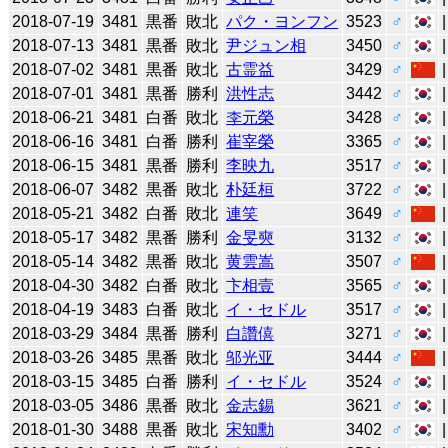
2018-07-19
3481
黒番
敗北
パク・ヨンフン
3523
♂
2018-07-13
3481
黒番
敗北
尹ジュン相
3450
♂
2018-07-02
3481
黒番
敗北
古霊益
3429
♂
2018-07-01
3481
黒番
勝利
洪性志
3442
♂
2018-06-21
3481
白番
敗北
李元榮
3428
♂
2018-06-16
3481
白番
勝利
崔宰榮
3365
♂
2018-06-15
3481
黒番
勝利
李映九
3517
♂
2018-06-07
3482
黒番
敗北
朴廷桓
3722
♂
2018-05-21
3482
白番
敗北
連笑
3649
♂
2018-05-17
3482
黒番
勝利
金旻奭
3132
♂
2018-05-14
3482
黒番
敗北
黄雲嵩
3507
♂
2018-04-30
3482
白番
敗北
卞相壹
3565
♂
2018-04-19
3483
白番
敗北
イ・セドル
3517
♂
2018-03-29
3484
黒番
勝利
白讚僖
3271
♂
2018-03-26
3485
黒番
敗北
邬光亚
3444
♂
2018-03-15
3485
白番
勝利
イ・セドル
3524
♂
2018-03-05
3486
黒番
敗北
金志錫
3621
♂
2018-01-30
3488
黒番
敗北
宋知勳
3402
♂