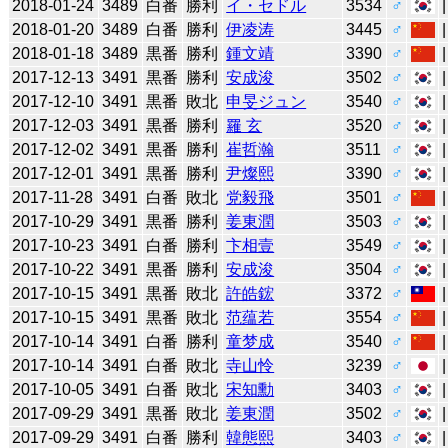
2018-01-24
3489
白番
勝利
イ・セドル
3534
♂
2018-01-20
3489
白番
勝利
伊凌涛
3445
♂
2018-01-18
3489
黒番
勝利
鍾文靖
3390
♂
2017-12-13
3491
黒番
勝利
安成浚
3502
♂
2017-12-10
3491
黒番
敗北
申旻ジュン
3540
♂
2017-12-03
3491
黒番
勝利
羅 玄
3520
♂
2017-12-02
3491
黒番
勝利
崔哲瀚
3511
♂
2017-12-01
3491
黒番
勝利
尹燦熙
3390
♂
2017-11-28
3491
白番
敗北
党毅飛
3501
♂
2017-10-29
3491
黒番
勝利
姜東潤
3503
♂
2017-10-23
3491
白番
勝利
卞相壹
3549
♂
2017-10-22
3491
黒番
勝利
安成浚
3504
♂
2017-10-15
3491
黒番
敗北
許皓鋐
3372
♂
2017-10-15
3491
黒番
敗北
范蕴若
3554
♂
2017-10-14
3491
白番
勝利
童梦成
3540
♂
2017-10-14
3491
白番
敗北
寺山怜
3239
♂
2017-10-05
3491
白番
敗北
宋知勳
3403
♂
2017-09-29
3491
黒番
敗北
姜東潤
3502
♂
2017-09-29
3491
白番
勝利
韓態熙
3403
♂