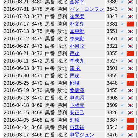
2016-08-21
3480
黒番
敗北
金昇宰
3389
♂
2016-07-31
3478
黒番
勝利
パク・ヨンフン
3543
♂
2016-07-23
3477
白番
勝利
崔宰榮
3347
♂
2016-07-17
3476
黒番
勝利
朴文尭
3381
♂
2016-07-13
3475
黒番
敗北
李東勳
3551
♂
2016-07-12
3475
黒番
敗北
李東勳
3551
♂
2016-06-27
3473
白番
敗北
朴河旼
3321
♂
2016-06-21
3473
白番
勝利
严欢
3355
♂
2016-06-11
3472
黒番
敗北
李映九
3527
♂
2016-06-03
3471
白番
敗北
羅 玄
3501
♂
2016-05-30
3471
白番
敗北
严欢
3355
♂
2016-05-25
3470
白番
勝利
邱峻
3448
♂
2016-05-19
3470
黒番
敗北
姜儒澤
3455
♂
2016-05-13
3470
白番
敗北
申眞諝
3608
♂
2016-04-18
3469
黒番
勝利
卞相壹
3509
♂
2016-04-15
3468
黒番
勝利
安正己
3326
♂
2016-04-05
3468
白番
勝利
刘曦
3387
♂
2016-04-04
3468
黒番
勝利
范廷钰
3543
♂
2016-03-17
3466
白番
敗北
申旻ジュン
3476
♂