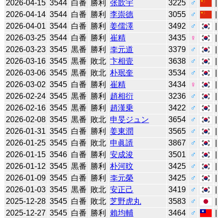
2026-04-15
3544
白番
勝利
张歆宇
3225
♂
2026-04-14
3544
白番
勝利
李崇德
3055
♂
2026-04-01
3544
白番
勝利
姜儒澤
3492
♂
2026-03-25
3544
白番
勝利
崔精
3435
♀
2026-03-23
3545
黒番
勝利
李元道
3379
♂
2026-03-16
3545
黒番
敗北
卞相壹
3638
♂
2026-03-06
3545
黒番
敗北
朴珉奎
3534
♂
2026-03-02
3545
白番
勝利
崔精
3434
♀
2026-02-24
3545
黒番
勝利
趙相衍
3236
♂
2026-02-16
3545
黒番
勝利
趙漢乗
3422
♂
2026-02-08
3545
黒番
敗北
申旻ジュン
3654
♂
2026-01-31
3545
白番
勝利
姜東潤
3565
♂
2026-01-25
3545
白番
敗北
申眞諝
3867
♂
2026-01-15
3546
白番
勝利
安成浚
3501
♂
2026-01-12
3545
黒番
勝利
朴河旼
3425
♂
2026-01-09
3545
白番
勝利
李元榮
3425
♂
2026-01-03
3545
黒番
敗北
安正己
3419
♂
2025-12-28
3545
白番
敗北
芝野虎丸
3583
♂
2025-12-27
3545
白番
勝利
賴均輔
3464
♂