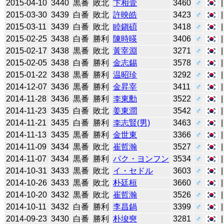
2015-04-10
3440
黒番
敗北
卞相壹
3460
♂
2015-03-30
3439
白番
敗北
許映皓
3423
♂
2015-03-11
3439
白番
敗北
睦鎭碩
3418
♂
2015-02-25
3438
白番
勝利
陳時暎
3406
♂
2015-02-17
3438
黒番
敗北
黃宰淵
3271
♂
2015-02-05
3438
白番
勝利
金志錫
3578
♂
2015-01-22
3438
黒番
勝利
温昭珍
3292
♂
2014-12-07
3436
黒番
勝利
金昇宰
3411
♂
2014-11-28
3436
黒番
勝利
李東勳
3522
♂
2014-11-23
3435
白番
敗北
姜東潤
3542
♂
2014-11-21
3435
白番
勝利
李志賢(男)
3463
♂
2014-11-13
3435
黒番
勝利
金世東
3366
♂
2014-11-09
3434
黒番
敗北
崔哲瀚
3527
♂
2014-11-07
3434
黒番
勝利
パク・ヨンフン
3534
♂
2014-10-31
3433
黒番
敗北
イ・セドル
3603
♂
2014-10-26
3433
黒番
敗北
朴廷桓
3660
♂
2014-10-20
3432
黒番
敗北
崔哲瀚
3526
♂
2014-10-11
3432
白番
勝利
李昌鍋
3399
♂
2014-09-23
3430
白番
勝利
朴埈奭
3281
♂