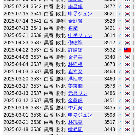
2025-07-24
3542
白番
勝利
李昌錫
3472
♂
2025-07-15
3541
白番
敗北
申旻ジュン
3621
♂
2025-07-14
3541
白番
勝利
金庭賢
3526
♂
2025-07-13
3541
白番
勝利
崔精
3421
♀
2025-05-31
3539
黒番
敗北
申旻ジュン
3614
♂
2025-04-23
3537
黒番
敗北
偰玹準
3512
♂
2025-04-22
3537
白番
敗北
許皓鋐
3532
♂
2025-04-06
3537
白番
勝利
金昇宰
3340
♂
2025-04-04
3537
黒番
敗北
朴廷桓
3673
♂
2025-04-03
3537
黒番
敗北
崔宰榮
3463
♂
2025-03-20
3537
白番
勝利
洪性志
3460
♂
2025-03-17
3537
白番
敗北
姜東潤
3576
♂
2025-03-13
3537
白番
勝利
元晟ジン
3486
♂
2025-03-12
3537
黒番
敗北
金眞輝
3451
♂
2025-03-06
3537
黒番
勝利
李元榮
3435
♂
2025-03-01
3538
白番
敗北
申旻ジュン
3598
♂
2025-02-21
3538
白番
敗北
朴珉奎
3517
♂
2025-02-18
3538
黒番
勝利
韓昇周
3448
♂