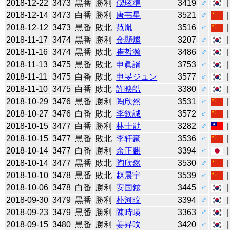
2018-12-22
3473
黒番
勝利
偰玹準
3419
♂
2018-12-14
3473
白番
勝利
唐韦星
3521
♂
2018-12-12
3473
黒番
敗北
范胤
3516
♂
2018-11-17
3474
黒番
勝利
金顯燦
3207
♂
2018-11-16
3474
黒番
敗北
崔哲瀚
3486
♂
2018-11-13
3475
黒番
敗北
申眞諝
3753
♂
2018-11-11
3475
白番
敗北
申旻ジュン
3577
♂
2018-11-10
3475
白番
敗北
許映皓
3380
♂
2018-10-29
3476
黒番
勝利
陶欣然
3531
♂
2018-10-27
3476
白番
敗北
李欽誠
3572
♂
2018-10-15
3477
白番
勝利
林士勛
3282
♂
2018-10-15
3477
黒番
敗北
李轩豪
3536
♂
2018-10-14
3477
白番
勝利
余正麒
3394
♂
2018-10-14
3477
黒番
敗北
陶欣然
3530
♂
2018-10-10
3478
黒番
敗北
赵晨宇
3539
♂
2018-10-06
3478
白番
勝利
安国鉉
3445
♂
2018-09-30
3479
黒番
勝利
朴河旼
3394
♂
2018-09-23
3479
黒番
勝利
陳時暎
3363
♂
2018-09-15
3480
黒番
勝利
姜昇旼
3420
♂