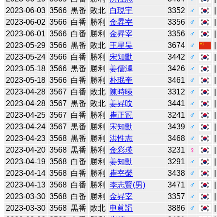
2023-06-03
3566
黒番
敗北
白現宇
3352
♂
2023-06-02
3566
白番
勝利
金昇宰
3356
♂
2023-06-01
3566
白番
勝利
金昇宰
3356
♂
2023-05-29
3566
黒番
敗北
王星昊
3674
♂
2023-05-24
3566
白番
勝利
宋知勳
3442
♂
2023-05-18
3566
黒番
勝利
姜儒澤
3426
♂
2023-05-18
3566
白番
勝利
朴珉奎
3461
♂
2023-04-28
3567
白番
敗北
陳時暎
3312
♂
2023-04-28
3567
黒番
敗北
姜昇旼
3441
♂
2023-04-25
3567
白番
勝利
崔正冠
3241
♂
2023-04-24
3567
黒番
勝利
宋知勳
3439
♂
2023-04-23
3568
黒番
勝利
洪性志
3468
♂
2023-04-20
3568
黒番
勝利
金彩瑛
3231
♀
2023-04-19
3568
白番
勝利
姜知勳
3291
♂
2023-04-14
3568
白番
勝利
崔宰榮
3438
♂
2023-04-13
3568
白番
勝利
李志賢(男)
3471
♂
2023-03-30
3568
白番
勝利
金昇宰
3357
♂
2023-03-30
3568
黒番
敗北
申眞諝
3886
♂