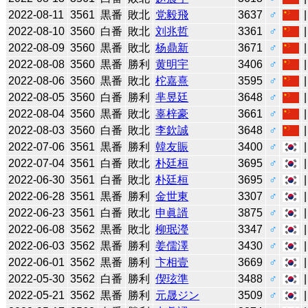
2022-08-11
3561
黒番
敗北
党毅飛
3637
♂
2022-08-10
3560
白番
敗北
刘兆哲
3361
♂
2022-08-09
3560
黒番
敗北
杨鼎新
3671
♂
2022-08-08
3560
黒番
勝利
黄明宇
3406
♂
2022-08-06
3560
黒番
敗北
柁嘉熹
3595
♂
2022-08-05
3560
白番
勝利
芈昱廷
3648
♂
2022-08-04
3560
黒番
敗北
辜梓豪
3661
♂
2022-08-03
3560
白番
敗北
李欽誠
3648
♂
2022-07-06
3561
黒番
勝利
韓友賑
3400
♂
2022-07-04
3561
白番
敗北
朴廷桓
3695
♂
2022-06-30
3561
白番
敗北
朴廷桓
3695
♂
2022-06-28
3561
黒番
勝利
金世東
3307
♂
2022-06-23
3561
白番
敗北
申眞諝
3875
♂
2022-06-08
3562
黒番
敗北
柳珉瀅
3347
♂
2022-06-03
3562
黒番
勝利
姜儒澤
3430
♂
2022-06-01
3562
黒番
勝利
卞相壹
3669
♂
2022-05-30
3562
白番
勝利
偰玹準
3488
♂
2022-05-21
3562
黒番
勝利
元晟ジン
3509
♂