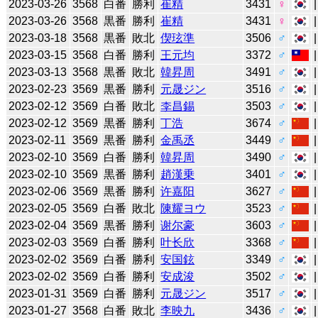
2023-03-26
3568
白番
勝利
崔精
3431
♀
2023-03-26
3568
黒番
勝利
崔精
3431
♀
2023-03-18
3568
黒番
敗北
偰玹準
3506
♂
2023-03-15
3568
白番
勝利
王元均
3372
♂
2023-03-13
3568
黒番
敗北
韓昇周
3491
♂
2023-02-23
3569
黒番
勝利
元晟ジン
3516
♂
2023-02-12
3569
白番
敗北
李昌錫
3503
♂
2023-02-12
3569
黒番
勝利
丁浩
3674
♂
2023-02-11
3569
黒番
勝利
金禹丞
3449
♂
2023-02-10
3569
白番
勝利
韓昇周
3490
♂
2023-02-10
3569
黒番
勝利
趙漢乗
3401
♂
2023-02-06
3569
黒番
勝利
许嘉阳
3627
♂
2023-02-05
3569
白番
敗北
陳耀ヨウ
3523
♂
2023-02-04
3569
黒番
勝利
谢尔豪
3603
♂
2023-02-03
3569
白番
勝利
叶长欣
3368
♂
2023-02-02
3569
白番
勝利
安国鉉
3349
♂
2023-02-02
3569
白番
勝利
安成浚
3502
♂
2023-01-31
3569
白番
勝利
元晟ジン
3517
♂
2023-01-27
3568
白番
敗北
李映九
3436
♂