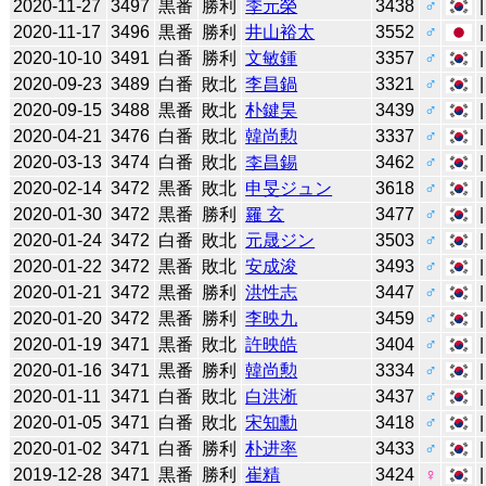
2020-11-27
3497
黒番
勝利
李元榮
3438
♂
2020-11-17
3496
黒番
勝利
井山裕太
3552
♂
2020-10-10
3491
白番
勝利
文敏鍾
3357
♂
2020-09-23
3489
白番
敗北
李昌鍋
3321
♂
2020-09-15
3488
黒番
敗北
朴鍵昊
3439
♂
2020-04-21
3476
白番
敗北
韓尚勲
3337
♂
2020-03-13
3474
白番
敗北
李昌錫
3462
♂
2020-02-14
3472
黒番
敗北
申旻ジュン
3618
♂
2020-01-30
3472
黒番
勝利
羅 玄
3477
♂
2020-01-24
3472
白番
敗北
元晟ジン
3503
♂
2020-01-22
3472
黒番
敗北
安成浚
3493
♂
2020-01-21
3472
黒番
勝利
洪性志
3447
♂
2020-01-20
3472
黒番
勝利
李映九
3459
♂
2020-01-19
3471
黒番
敗北
許映皓
3404
♂
2020-01-16
3471
黒番
勝利
韓尚勲
3334
♂
2020-01-11
3471
白番
敗北
白洪淅
3437
♂
2020-01-05
3471
白番
敗北
宋知勳
3418
♂
2020-01-02
3471
白番
勝利
朴进率
3433
♂
2019-12-28
3471
黒番
勝利
崔精
3424
♀