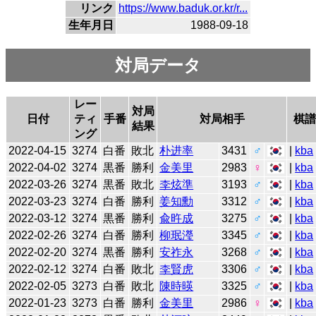
リンク
https://www.baduk.or.kr/r...
生年月日
1988-09-18
対局データ
レー
対局
日付
ティ
手番
対局相手
棋譜
結果
ング
2022-04-15
3274
白番
敗北
朴进率
3431
♂
|
kba
2022-04-02
3274
黒番
勝利
金美里
2983
♀
|
kba
2022-03-26
3274
黒番
敗北
李炫準
3193
♂
|
kba
2022-03-23
3274
白番
勝利
姜知勳
3312
♂
|
kba
2022-03-12
3274
黒番
勝利
兪旿成
3275
♂
|
kba
2022-02-26
3274
白番
勝利
柳珉瀅
3345
♂
|
kba
2022-02-20
3274
黒番
勝利
安祚永
3268
♂
|
kba
2022-02-12
3274
白番
敗北
李賢虎
3306
♂
|
kba
2022-02-05
3273
白番
敗北
陳時暎
3325
♂
|
kba
2022-01-23
3273
白番
勝利
金美里
2986
♀
|
kba