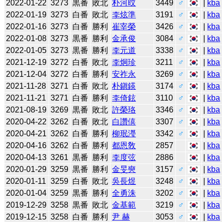
2022-01-22
3273
黒番
敗北
朴河旼
3449
♂
|
kba
2022-01-19
3273
白番
敗北
李炫準
3191
♂
|
kba
2022-01-16
3273
白番
勝利
崔宰榮
3426
♂
|
kba
2022-01-08
3273
黒番
勝利
金承俊
3084
♂
|
kba
2022-01-05
3273
黒番
勝利
李元道
3338
♂
|
kba
2021-12-19
3272
白番
敗北
李炯珍
3211
♂
|
kba
2021-12-04
3272
白番
勝利
安祚永
3269
♂
|
kba
2021-11-28
3271
白番
敗北
朴鎭鍈
3174
♂
|
kba
2021-11-21
3271
白番
勝利
李倚鉉
3110
♂
|
kba
2021-08-19
3269
黒番
敗北
許榮珞
3346
♂
|
kba
2020-04-22
3262
白番
敗北
白讚僖
3307
♂
|
kba
2020-04-21
3262
白番
勝利
柳珉瀅
3342
♂
|
kba
2020-04-16
3262
白番
勝利
都恩敎
2857
|
kba
2020-04-13
3261
黒番
勝利
李度弦
2886
|
kba
2020-01-29
3259
黒番
勝利
金旻奭
3157
♂
|
kba
2020-01-11
3259
白番
敗北
吳長煜
3248
♂
|
kba
2020-01-04
3259
黒番
勝利
全勇洙
3202
♂
|
kba
2019-12-29
3258
黒番
敗北
金基範
3219
♂
|
kba
2019-12-15
3258
白番
勝利
尹 赫
3053
♂
|
kba