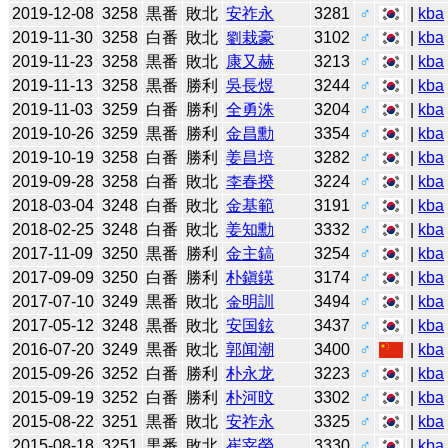
2019-12-08
3258
黒番
敗北
安祚永
3281
♂
|
kba
2019-11-30
3258
白番
敗北
劉栽豪
3102
♂
|
kba
2019-11-23
3258
黒番
敗北
康又赫
3213
♂
|
kba
2019-11-13
3258
黒番
勝利
吳長煜
3244
♂
|
kba
2019-11-03
3259
白番
勝利
全勇洙
3204
♂
|
kba
2019-10-26
3259
黒番
勝利
金昌勳
3354
♂
|
kba
2019-10-19
3258
白番
勝利
姜昌培
3282
♂
|
kba
2019-09-28
3258
白番
敗北
李春揆
3224
♂
|
kba
2018-03-04
3248
白番
敗北
金基範
3191
♂
|
kba
2018-02-25
3248
白番
敗北
姜知勳
3332
♂
|
kba
2017-11-09
3250
黒番
勝利
金主鎬
3254
♂
|
kba
2017-09-09
3250
白番
勝利
朴鎭鍈
3174
♂
|
kba
2017-07-10
3249
黒番
敗北
金明訓
3494
♂
|
kba
2017-05-12
3248
黒番
敗北
安国鉉
3437
♂
|
kba
2016-07-20
3249
黒番
敗北
郭闻潮
3400
♂
|
kba
2015-09-26
3252
白番
勝利
朴永龙
3223
♂
|
kba
2015-09-19
3252
白番
勝利
朴河旼
3302
♂
|
kba
2015-08-22
3251
黒番
敗北
安祚永
3325
♂
|
kba
2015-08-18
3251
黒番
敗北
崔宰榮
3330
♂
|
kba