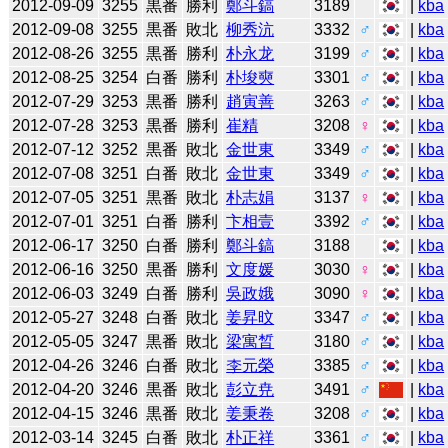
2012-09-09
3255
黒番
勝利
鄭斗鎬
3189
|
kba
2012-09-08
3255
黒番
敗北
柳秀沆
3332
♂
|
kba
2012-08-26
3255
黒番
勝利
朴永龙
3199
♂
|
kba
2012-08-25
3254
白番
勝利
朴埈奭
3301
♂
|
kba
2012-07-29
3253
黒番
勝利
趙寅善
3263
♂
|
kba
2012-07-28
3253
黒番
勝利
崔精
3208
♀
|
kba
2012-07-12
3252
黒番
敗北
金世東
3349
♂
|
kba
2012-07-08
3251
白番
敗北
金世東
3349
♂
|
kba
2012-07-05
3251
黒番
敗北
朴志娟
3137
♀
|
kba
2012-07-01
3251
白番
勝利
卞相壹
3392
♂
|
kba
2012-06-17
3250
白番
勝利
鄭斗鎬
3188
|
kba
2012-06-16
3250
黒番
勝利
文度媛
3030
♀
|
kba
2012-06-03
3249
白番
勝利
吳政娥
3090
♀
|
kba
2012-05-27
3248
白番
敗北
姜昇旼
3347
♂
|
kba
2012-05-05
3247
黒番
敗北
梁寓晳
3180
♂
|
kba
2012-04-26
3246
白番
敗北
李元榮
3385
♂
|
kba
2012-04-20
3246
黒番
敗北
彭立尭
3491
♂
|
kba
2012-04-15
3246
黒番
敗北
姜秉卷
3208
♂
|
kba
2012-03-14
3245
白番
敗北
朴正祥
3361
♂
|
kba