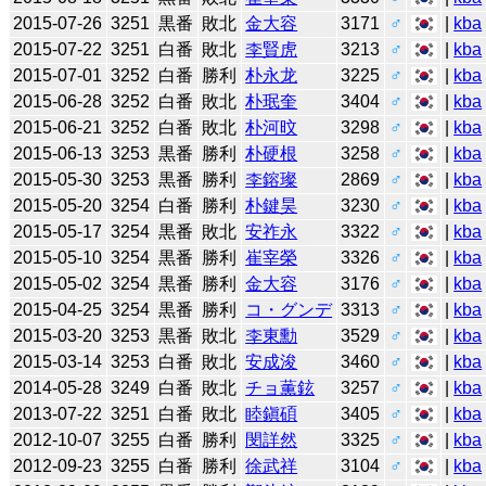
2015-07-26
3251
黒番
敗北
金大容
3171
♂
|
kba
2015-07-22
3251
白番
敗北
李賢虎
3213
♂
|
kba
2015-07-01
3252
白番
勝利
朴永龙
3225
♂
|
kba
2015-06-28
3252
白番
敗北
朴珉奎
3404
♂
|
kba
2015-06-21
3252
白番
敗北
朴河旼
3298
♂
|
kba
2015-06-13
3253
黒番
勝利
朴硬根
3258
♂
|
kba
2015-05-30
3253
黒番
勝利
李鎔璨
2869
♂
|
kba
2015-05-20
3254
白番
勝利
朴鍵昊
3230
♂
|
kba
2015-05-17
3254
黒番
敗北
安祚永
3322
♂
|
kba
2015-05-10
3254
黒番
勝利
崔宰榮
3326
♂
|
kba
2015-05-02
3254
黒番
勝利
金大容
3176
♂
|
kba
2015-04-25
3254
黒番
勝利
コ・グンデ
3313
♂
|
kba
2015-03-20
3253
黒番
敗北
李東勳
3529
♂
|
kba
2015-03-14
3253
白番
敗北
安成浚
3460
♂
|
kba
2014-05-28
3249
白番
敗北
チョ薫鉉
3257
♂
|
kba
2013-07-22
3251
白番
敗北
睦鎭碩
3405
♂
|
kba
2012-10-07
3255
白番
勝利
閔詳然
3325
♂
|
kba
2012-09-23
3255
白番
勝利
徐武祥
3104
♂
|
kba