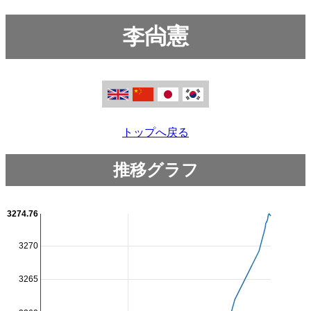
李尙憲
トップへ戻る
推移グラフ
3274.76
3270
3265