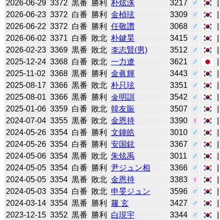
2026-06-29
3372
黒番
勝利
朴炫洙
3217
♂
2026-06-23
3372
白番
勝利
金楨玹
3309
♂
2026-06-22
3372
白番
勝利
任敬讚
3068
♂
2026-06-02
3371
白番
敗北
朴鍵昊
3415
♂
2026-02-23
3369
黒番
敗北
李志賢(男)
3512
♂
2025-12-24
3368
白番
敗北
一力遼
3621
♂
2025-11-02
3368
黒番
勝利
金眞輝
3443
♂
2025-08-17
3366
黒番
敗北
朴只玹
3351
♂
2025-08-01
3366
黒番
勝利
金明訓
3542
♂
2025-01-06
3359
白番
敗北
韓友賑
3507
♂
2024-07-04
3355
黒番
敗北
金恩持
3390
♀
2024-05-26
3354
白番
勝利
文鐘皓
3010
♂
2024-05-26
3354
白番
勝利
安国鉉
3367
♂
2024-05-06
3354
黒番
敗北
朱炫禹
3011
♂
2024-05-05
3354
白番
勝利
尹ジュン相
3366
♂
2024-05-05
3354
黒番
敗北
金恩持
3383
♀
2024-05-03
3354
白番
敗北
申旻ジュン
3596
♂
2024-03-14
3354
黒番
勝利
羅 玄
3427
♂
2023-12-15
3352
黒番
勝利
白現宇
3344
♂