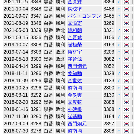
2021-11-15
3348
黒番
勝利
金眞輝
3394
♂
2021-10-04
3348
黒番
勝利
偰玹準
3488
♂
2021-09-07
3347
白番
勝利
パク・ヨンフン
3465
♂
2021-08-19
3346
白番
勝利
李尙憲
3269
2021-05-03
3339
黒番
敗北
韓相朝
3321
♂
2021-03-15
3336
白番
勝利
金賢斌
3106
♂
2019-10-07
3308
白番
勝利
崔桓榮
3163
♂
2019-07-14
3303
白番
敗北
康材宇
3203
♂
2019-05-18
3300
黒番
敗北
崔晉源
3082
♂
2019-04-14
3299
白番
勝利
西門炯元
2852
2018-11-11
3296
白番
敗北
姜知勳
3328
♂
2018-11-09
3296
黒番
勝利
金世炫
3123
♂
2018-10-25
3296
黒番
勝利
趙南均
2800
♂
2018-03-11
3292
白番
勝利
金旻奭
3130
♂
2018-02-20
3292
黒番
勝利
李度弦
2888
2018-01-16
3291
黒番
敗北
朴硬根
3308
♂
2017-11-30
3290
白番
勝利
崔基勳
3184
♂
2017-09-09
3288
白番
勝利
西門炯元
2857
2016-07-30
3278
白番
勝利
趙南均
2808
♂