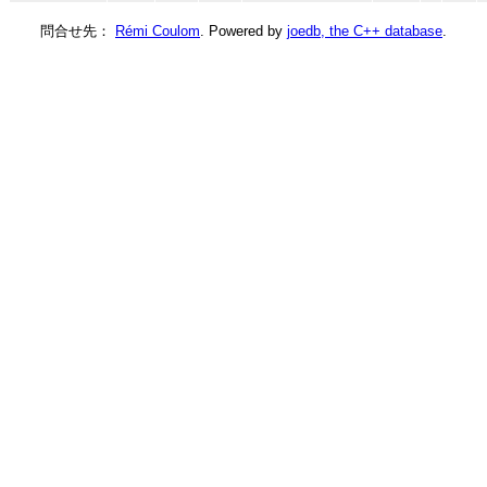
問合せ先：
Rémi Coulom
. Powered by
joedb, the C++ database
.