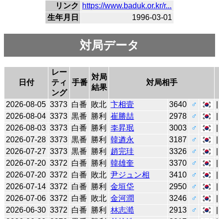
リンク
https://www.baduk.or.kr/r...
生年月日
1996-03-01
対局データ
レー
対局
日付
ティ
手番
対局相手
結果
ング
2026-08-05
3373
白番
敗北
卞相壹
3640
♂
2026-08-04
3373
黒番
勝利
崔勝喆
2978
♂
2026-08-03
3373
白番
勝利
李昇珉
3003
♂
2026-07-28
3373
黒番
勝利
韓遒永
3187
♂
2026-07-27
3373
黒番
勝利
趙完珪
3326
♂
2026-07-20
3372
白番
勝利
韓雄奎
3370
♂
2026-07-20
3372
白番
敗北
尹ジュン相
3410
♂
2026-07-14
3372
白番
勝利
金垣垈
2950
♂
2026-07-06
3372
白番
敗北
金河潤
3246
♂
2026-06-30
3372
白番
勝利
林志澔
2913
♂