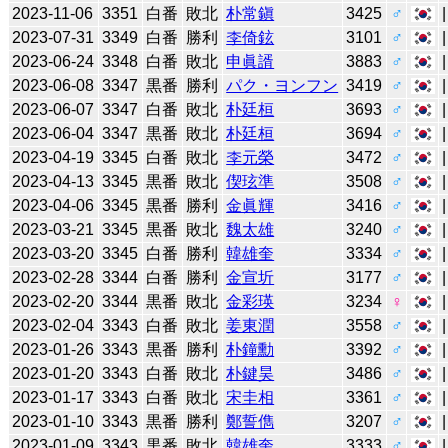
2023-11-06
3351
白番
敗北
朴常鎭
3425
♂
2023-07-31
3349
白番
勝利
李倚鉉
3101
♂
2023-06-24
3348
白番
敗北
申眞諝
3883
♂
2023-06-08
3347
黒番
勝利
パク・ヨンフン
3419
♂
2023-06-07
3347
白番
敗北
朴廷桓
3693
♂
2023-06-04
3347
黒番
敗北
朴廷桓
3694
♂
2023-04-19
3345
白番
敗北
李元榮
3472
♂
2023-04-13
3345
黒番
敗北
偰玹準
3508
♂
2023-04-06
3345
黒番
勝利
金眞輝
3416
♂
2023-03-21
3345
黒番
敗北
魏太雄
3240
♂
2023-03-20
3345
白番
勝利
韓雄奎
3334
♂
2023-02-28
3344
白番
勝利
金宣圻
3177
♂
2023-02-20
3344
黒番
敗北
金彩瑛
3234
♀
2023-02-04
3343
白番
敗北
姜東潤
3558
♂
2023-01-26
3343
黒番
勝利
朴鐘勳
3392
♂
2023-01-20
3343
白番
敗北
朴鍵昊
3486
♂
2023-01-17
3343
白番
敗北
宋圭相
3361
♂
2023-01-10
3343
黒番
勝利
鄭誓儁
3207
♂
2023-01-09
3343
黒番
敗北
韓雄奎
3333
♂