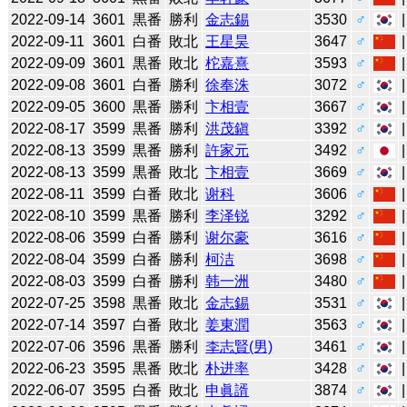
2022-09-14
3601
黒番
勝利
金志錫
3530
♂
2022-09-11
3601
白番
敗北
王星昊
3647
♂
2022-09-09
3601
黒番
敗北
柁嘉熹
3593
♂
2022-09-08
3601
白番
勝利
徐奉洙
3072
♂
2022-09-05
3600
黒番
勝利
卞相壹
3667
♂
2022-08-17
3599
黒番
勝利
洪茂鎭
3392
♂
2022-08-13
3599
黒番
勝利
許家元
3492
♂
2022-08-13
3599
黒番
敗北
卞相壹
3669
♂
2022-08-11
3599
白番
敗北
谢科
3606
♂
2022-08-10
3599
黒番
勝利
李泽锐
3292
♂
2022-08-06
3599
白番
勝利
谢尔豪
3616
♂
2022-08-04
3599
白番
勝利
柯洁
3698
♂
2022-08-03
3599
白番
勝利
韩一洲
3480
♂
2022-07-25
3598
黒番
敗北
金志錫
3531
♂
2022-07-14
3597
白番
敗北
姜東潤
3563
♂
2022-07-06
3596
黒番
勝利
李志賢(男)
3461
♂
2022-06-23
3595
黒番
敗北
朴进率
3428
♂
2022-06-07
3595
白番
敗北
申眞諝
3874
♂