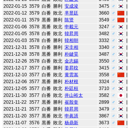
2022-01-15
3579
白番
勝利
安成浚
3475
♂
2022-01-12
3579
白番
敗北
芈昱廷
3660
♂
2022-01-11
3579
黒番
勝利
陈贤
3549
♂
2022-01-06
3578
黒番
敗北
申載元
3247
♂
2022-01-05
3578
白番
敗北
韓昇周
3482
♂
2022-01-03
3578
白番
勝利
韓相朝
3332
♂
2021-12-31
3578
白番
勝利
宋圭相
3340
♂
2021-12-28
3578
黒番
勝利
朴鍵昊
3487
♂
2021-12-26
3578
白番
敗北
金志錫
3550
♂
2021-12-17
3577
白番
勝利
姜昇旼
3415
♂
2021-12-10
3577
白番
敗北
黄雲嵩
3558
♂
2021-12-06
3577
黒番
勝利
朴材根
3324
♂
2021-12-05
3577
白番
敗北
朴廷桓
3710
♂
2021-11-30
3577
白番
敗北
井山裕太
3582
♂
2021-11-22
3577
黒番
勝利
崔殷奎
2899
♂
2021-11-21
3577
白番
勝利
韓昇周
3479
♂
2021-11-20
3577
黒番
敗北
申眞諝
3867
♂
2021-11-07
3576
黒番
敗北
杨鼎新
3673
♂