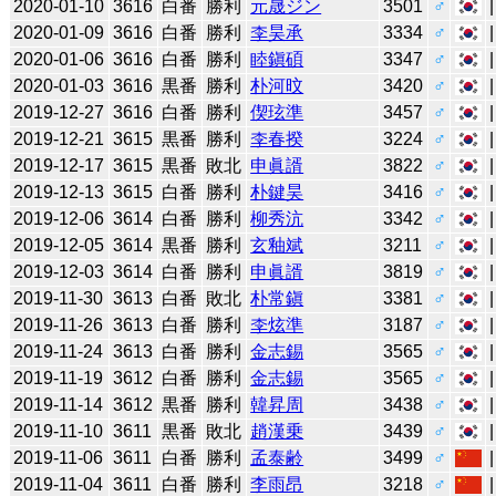
2020-01-10
3616
白番
勝利
元晟ジン
3501
♂
2020-01-09
3616
白番
勝利
李昊承
3334
♂
2020-01-06
3616
白番
勝利
睦鎭碩
3347
♂
2020-01-03
3616
黒番
勝利
朴河旼
3420
♂
2019-12-27
3616
白番
勝利
偰玹準
3457
♂
2019-12-21
3615
黒番
勝利
李春揆
3224
♂
2019-12-17
3615
黒番
敗北
申眞諝
3822
♂
2019-12-13
3615
白番
勝利
朴鍵昊
3416
♂
2019-12-06
3614
白番
勝利
柳秀沆
3342
♂
2019-12-05
3614
黒番
勝利
玄釉斌
3211
♂
2019-12-03
3614
白番
勝利
申眞諝
3819
♂
2019-11-30
3613
白番
敗北
朴常鎭
3381
♂
2019-11-26
3613
白番
勝利
李炫準
3187
♂
2019-11-24
3613
白番
勝利
金志錫
3565
♂
2019-11-19
3612
白番
勝利
金志錫
3565
♂
2019-11-14
3612
黒番
勝利
韓昇周
3438
♂
2019-11-10
3611
黒番
敗北
趙漢乗
3439
♂
2019-11-06
3611
白番
勝利
孟泰齢
3499
♂
2019-11-04
3611
白番
勝利
李雨昂
3218
♂