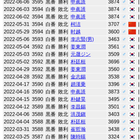
2022-06-06
3595
黒番
勝利
申眞諝
3874
♂
2022-06-03
3594
白番
敗北
申眞諝
3874
♂
2022-06-02
3594
黒番
敗北
申眞諝
3874
♂
2022-05-31
3594
白番
敗北
柯洁
3707
♂
2022-05-29
3594
白番
勝利
时越
3600
♂
2022-05-06
3593
白番
勝利
李志賢(男)
3463
♂
2022-05-04
3592
白番
勝利
姜東潤
3561
♂
2022-05-03
3592
白番
勝利
元晟ジン
3509
♂
2022-05-02
3592
黒番
勝利
朴廷桓
3696
♂
2022-04-29
3592
黒番
勝利
姜東潤
3560
♂
2022-04-28
3592
黒番
勝利
金志錫
3538
♂
2022-04-17
3590
白番
勝利
趙漢乗
3396
♂
2022-04-16
3590
白番
敗北
申眞諝
3873
♂
2022-04-15
3590
白番
敗北
朴鍵昊
3495
♂
2022-04-12
3589
黒番
勝利
李昌錫
3501
♂
2022-04-06
3588
黒番
敗北
洪茂鎭
3403
♂
2022-04-04
3588
黒番
敗北
朴廷桓
3699
♂
2022-03-31
3588
黒番
勝利
崔哲瀚
3438
♂
2022-03-25
3587
白番
勝利
陳時暎
3324
♂