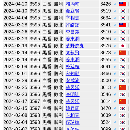
2024-04-20
3595
白番
勝利
賴均輔
3426
♂
2024-04-10
3595
黒番
敗北
金庭賢
3519
♂
2024-04-04
3595
白番
勝利
卞相壹
3634
♂
2024-03-28
3595
黒番
敗北
許皓鋐
3541
♂
2024-03-26
3595
白番
勝利
李昌錫
3510
♂
2024-03-23
3595
黒番
敗北
姜東潤
3556
♂
2024-03-19
3595
黒番
敗北
芝野虎丸
3576
♂
2024-03-14
3596
黒番
敗北
党毅飛
3673
♂
2024-03-14
3596
白番
勝利
姜東潤
3555
♂
2024-03-09
3596
黒番
勝利
朴廷桓
3691
♂
2024-03-01
3596
白番
勝利
宋知勳
3466
♂
2024-02-29
3596
白番
敗北
安成浚
3500
♂
2024-02-25
3596
白番
敗北
芈昱廷
3613
♂
2024-02-23
3596
黒番
敗北
金明訓
3546
♂
2024-02-17
3597
白番
敗北
芈昱廷
3614
♂
2024-02-15
3597
白番
勝利
韓昇周
3470
♂
2024-02-08
3598
黒番
勝利
卞相壹
3639
♂
2024-02-04
3598
黒番
勝利
偰玹準
3524
♂
2024-02-02
3598
黒番
勝利
李倚鉉
3099
♂