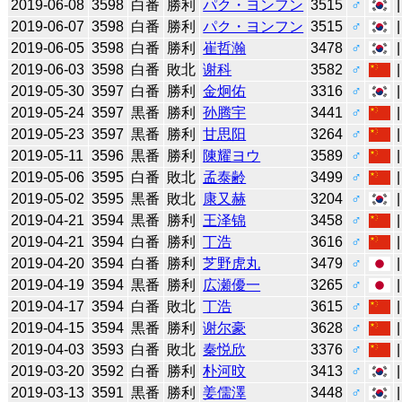
2019-06-08
3598
白番
勝利
パク・ヨンフン
3515
♂
2019-06-07
3598
白番
勝利
パク・ヨンフン
3515
♂
2019-06-05
3598
白番
勝利
崔哲瀚
3478
♂
2019-06-03
3598
白番
敗北
谢科
3582
♂
2019-05-30
3597
白番
勝利
金炯佑
3316
♂
2019-05-24
3597
黒番
勝利
孙腾宇
3441
♂
2019-05-23
3597
黒番
勝利
甘思阳
3264
♂
2019-05-11
3596
黒番
勝利
陳耀ヨウ
3589
♂
2019-05-06
3595
白番
敗北
孟泰齢
3499
♂
2019-05-02
3595
黒番
敗北
康又赫
3204
♂
2019-04-21
3594
黒番
勝利
王泽锦
3458
♂
2019-04-21
3594
白番
勝利
丁浩
3616
♂
2019-04-20
3594
白番
勝利
芝野虎丸
3479
♂
2019-04-19
3594
黒番
勝利
広瀬優一
3265
♂
2019-04-17
3594
白番
敗北
丁浩
3615
♂
2019-04-15
3594
黒番
勝利
谢尔豪
3628
♂
2019-04-03
3593
白番
敗北
秦悦欣
3376
♂
2019-03-20
3592
白番
勝利
朴河旼
3413
♂
2019-03-13
3591
黒番
勝利
姜儒澤
3448
♂