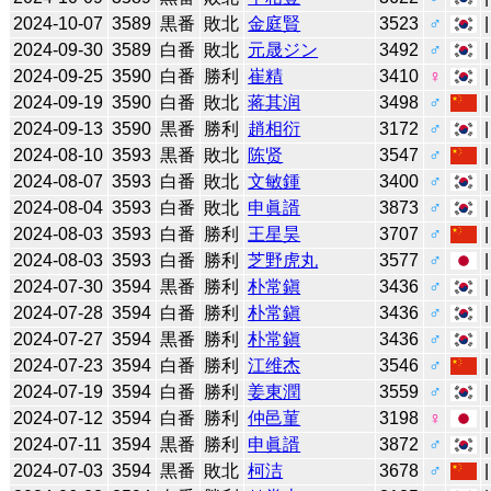
2024-10-07
3589
黒番
敗北
金庭賢
3523
♂
2024-09-30
3589
白番
敗北
元晟ジン
3492
♂
2024-09-25
3590
白番
勝利
崔精
3410
♀
2024-09-19
3590
白番
敗北
蒋其润
3498
♂
2024-09-13
3590
黒番
勝利
趙相衍
3172
♂
2024-08-10
3593
黒番
敗北
陈贤
3547
♂
2024-08-07
3593
白番
敗北
文敏鍾
3400
♂
2024-08-04
3593
白番
敗北
申眞諝
3873
♂
2024-08-03
3593
白番
勝利
王星昊
3707
♂
2024-08-03
3593
白番
勝利
芝野虎丸
3577
♂
2024-07-30
3594
黒番
勝利
朴常鎭
3436
♂
2024-07-28
3594
白番
勝利
朴常鎭
3436
♂
2024-07-27
3594
黒番
勝利
朴常鎭
3436
♂
2024-07-23
3594
白番
勝利
江维杰
3546
♂
2024-07-19
3594
白番
勝利
姜東潤
3559
♂
2024-07-12
3594
白番
勝利
仲邑菫
3198
♀
2024-07-11
3594
黒番
勝利
申眞諝
3872
♂
2024-07-03
3594
黒番
敗北
柯洁
3678
♂