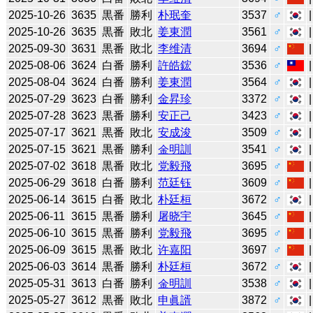
2025-10-26
3635
黒番
勝利
朴珉奎
3537
♂
2025-10-26
3635
黒番
敗北
姜東潤
3561
♂
2025-09-30
3631
黒番
敗北
李维清
3694
♂
2025-08-06
3624
白番
勝利
許皓鋐
3536
♂
2025-08-04
3624
白番
勝利
姜東潤
3564
♂
2025-07-29
3623
白番
勝利
金昇珍
3372
♂
2025-07-28
3623
黒番
勝利
安正己
3423
♂
2025-07-17
3621
黒番
敗北
安成浚
3509
♂
2025-07-15
3621
黒番
勝利
金明訓
3541
♂
2025-07-02
3618
黒番
敗北
党毅飛
3695
♂
2025-06-29
3618
白番
勝利
范廷钰
3609
♂
2025-06-14
3615
白番
敗北
朴廷桓
3672
♂
2025-06-11
3615
黒番
勝利
屠晓宇
3645
♂
2025-06-10
3615
黒番
勝利
党毅飛
3695
♂
2025-06-09
3615
黒番
敗北
许嘉阳
3697
♂
2025-06-03
3614
黒番
勝利
朴廷桓
3672
♂
2025-05-31
3613
白番
勝利
金明訓
3538
♂
2025-05-27
3612
黒番
敗北
申眞諝
3872
♂