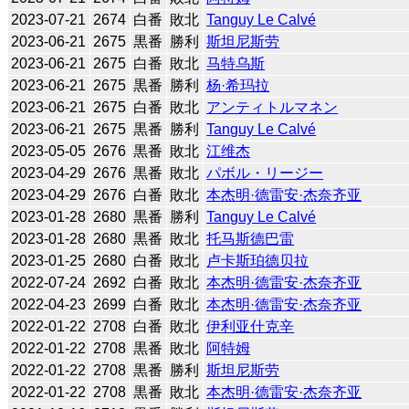
2023-07-21
2674
白番
敗北
Tanguy Le Calvé
2023-06-21
2675
黒番
勝利
斯坦尼斯劳
2023-06-21
2675
白番
敗北
马特乌斯
2023-06-21
2675
黒番
勝利
杨·希玛拉
2023-06-21
2675
白番
敗北
アンティトルマネン
2023-06-21
2675
黒番
勝利
Tanguy Le Calvé
2023-05-05
2676
黒番
敗北
江维杰
2023-04-29
2676
黒番
敗北
パボル・リージー
2023-04-29
2676
白番
敗北
本杰明·德雷安·杰奈齐亚
2023-01-28
2680
黒番
勝利
Tanguy Le Calvé
2023-01-28
2680
黒番
敗北
托马斯德巴雷
2023-01-25
2680
白番
敗北
卢卡斯珀德贝拉
2022-07-24
2692
白番
敗北
本杰明·德雷安·杰奈齐亚
2022-04-23
2699
白番
敗北
本杰明·德雷安·杰奈齐亚
2022-01-22
2708
白番
敗北
伊利亚什克辛
2022-01-22
2708
黒番
敗北
阿特姆
2022-01-22
2708
黒番
勝利
斯坦尼斯劳
2022-01-22
2708
黒番
敗北
本杰明·德雷安·杰奈齐亚