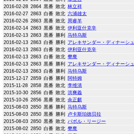
2016-02-28
2864
黒番
敗北
林立祥
2016-02-27
2863
白番
敗北
六浦雄太
2016-02-26
2863
黒番
敗北
周睿羊
2016-02-14
2863
黒番
敗北
伊利亚什克辛
2016-02-13
2863
黒番
勝利
马特乌斯
2016-02-13
2863
白番
勝利
アレキサンダー・ディナーシ
2016-02-13
2863
白番
敗北
伊利亚什克辛
2016-02-13
2863
白番
敗北
樊麾
2016-02-13
2863
黒番
勝利
アレキサンダー・ディナーシ
2016-02-13
2863
白番
勝利
马特乌斯
2015-12-17
2859
白番
勝利
阿特姆
2015-11-28
2858
黒番
敗北
李维清
2015-10-30
2856
白番
敗北
洪爽義
2015-10-26
2856
黒番
敗北
余正麒
2015-08-03
2850
黒番
勝利
马特乌斯
2015-08-03
2850
黒番
勝利
卢卡斯珀德贝拉
2015-08-03
2850
黒番
敗北
パボル・リージー
2015-08-02
2850
白番
敗北
樊麾