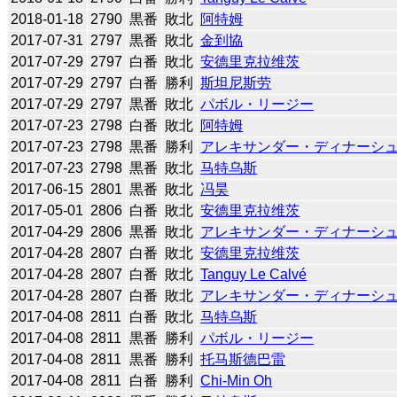
2018-01-18
2790
黒番
敗北
阿特姆
2017-07-31
2797
黒番
敗北
金到協
2017-07-29
2797
白番
敗北
安德里克拉维茨
2017-07-29
2797
白番
勝利
斯坦尼斯劳
2017-07-29
2797
黒番
敗北
パボル・リージー
2017-07-23
2798
白番
敗北
阿特姆
2017-07-23
2798
黒番
勝利
アレキサンダー・ディナーシ
2017-07-23
2798
黒番
敗北
马特乌斯
2017-06-15
2801
黒番
敗北
冯昊
2017-05-01
2806
白番
敗北
安德里克拉维茨
2017-04-29
2806
黒番
敗北
アレキサンダー・ディナーシ
2017-04-28
2807
白番
敗北
安德里克拉维茨
2017-04-28
2807
白番
敗北
Tanguy Le Calvé
2017-04-28
2807
白番
敗北
アレキサンダー・ディナーシ
2017-04-08
2811
白番
敗北
马特乌斯
2017-04-08
2811
黒番
勝利
パボル・リージー
2017-04-08
2811
黒番
勝利
托马斯德巴雷
2017-04-08
2811
白番
勝利
Chi-Min Oh