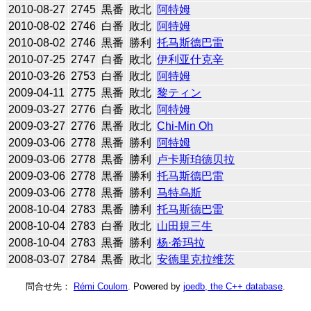
2010-08-27
2745
黒番
敗北
阿特姆
2010-08-02
2746
白番
敗北
阿特姆
2010-08-02
2746
黒番
勝利
托马斯德巴雷
2010-07-25
2747
白番
敗北
伊利亚什克辛
2010-03-26
2753
白番
敗北
阿特姆
2009-04-11
2775
黒番
敗北
黎ティン
2009-03-27
2776
白番
敗北
阿特姆
2009-03-27
2776
黒番
敗北
Chi-Min Oh
2009-03-06
2778
黒番
勝利
阿特姆
2009-03-06
2778
黒番
勝利
卢卡斯珀德贝拉
2009-03-06
2778
黒番
勝利
托马斯德巴雷
2009-03-06
2778
黒番
勝利
马特乌斯
2008-10-04
2783
黒番
勝利
托马斯德巴雷
2008-10-04
2783
白番
敗北
山田規三生
2008-10-04
2783
黒番
勝利
杨·希玛拉
2008-03-07
2784
黒番
敗北
安德里克拉维茨
問合せ先：
Rémi Coulom
. Powered by
joedb, the C++ database
.