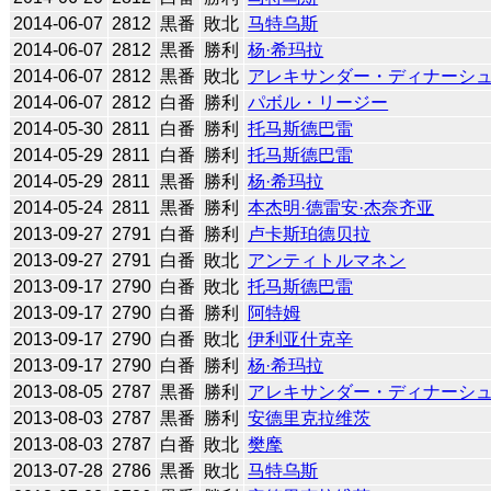
2014-06-07
2812
黒番
敗北
马特乌斯
2014-06-07
2812
黒番
勝利
杨·希玛拉
2014-06-07
2812
黒番
敗北
アレキサンダー・ディナーシ
2014-06-07
2812
白番
勝利
パボル・リージー
2014-05-30
2811
白番
勝利
托马斯德巴雷
2014-05-29
2811
白番
勝利
托马斯德巴雷
2014-05-29
2811
黒番
勝利
杨·希玛拉
2014-05-24
2811
黒番
勝利
本杰明·德雷安·杰奈齐亚
2013-09-27
2791
白番
勝利
卢卡斯珀德贝拉
2013-09-27
2791
白番
敗北
アンティトルマネン
2013-09-17
2790
白番
敗北
托马斯德巴雷
2013-09-17
2790
白番
勝利
阿特姆
2013-09-17
2790
白番
敗北
伊利亚什克辛
2013-09-17
2790
白番
勝利
杨·希玛拉
2013-08-05
2787
黒番
勝利
アレキサンダー・ディナーシ
2013-08-03
2787
黒番
勝利
安德里克拉维茨
2013-08-03
2787
白番
敗北
樊麾
2013-07-28
2786
黒番
敗北
马特乌斯