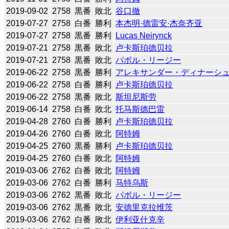
2019-09-02
2758
黒番
敗北
谷口徹
2019-07-27
2758
白番
勝利
本杰明·德雷安·杰奈齐亚
2019-07-27
2758
黒番
勝利
Lucas Neirynck
2019-07-21
2758
黒番
敗北
卢卡斯珀德贝拉
2019-07-21
2758
黒番
敗北
パボル・リージー
2019-06-22
2758
黒番
勝利
アレキサンダー・ディナーシ
2019-06-22
2758
白番
勝利
卢卡斯珀德贝拉
2019-06-22
2758
黒番
敗北
斯坦尼斯劳
2019-06-14
2758
白番
敗北
托马斯德巴雷
2019-04-28
2760
白番
勝利
卢卡斯珀德贝拉
2019-04-26
2760
白番
敗北
阿特姆
2019-04-25
2760
黒番
勝利
卢卡斯珀德贝拉
2019-04-25
2760
白番
敗北
阿特姆
2019-03-06
2762
白番
敗北
阿特姆
2019-03-06
2762
白番
勝利
马特乌斯
2019-03-06
2762
黒番
敗北
パボル・リージー
2019-03-06
2762
黒番
敗北
安德里克拉维茨
2019-03-06
2762
白番
敗北
伊利亚什克辛