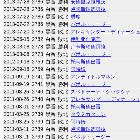
2013-07-28
2786
黒番
勝利
安德里克拉维茨
2013-07-28
2786
白番
勝利
卢卡斯珀德贝拉
2013-07-22
2786
黒番
敗北
樊麾
2013-07-22
2786
黒番
勝利
パボル・リージー
2013-07-20
2785
黒番
敗北
アレキサンダー・ディナーシ
2013-06-15
2782
白番
敗北
伊利亚什克辛
2013-03-08
2773
黒番
勝利
卢卡斯珀德贝拉
2013-03-08
2773
白番
敗北
パボル・リージー
2012-09-18
2759
白番
敗北
托马斯德巴雷
2012-09-18
2759
白番
敗北
阿特姆
2011-09-19
2741
黒番
敗北
アンティトルマネン
2011-09-19
2741
黒番
勝利
パボル・リージー
2011-08-26
2740
白番
敗北
スベトラーナ・シックシナ
2011-08-26
2740
白番
敗北
アレキサンダー・ディナーシ
2011-08-01
2739
黒番
敗北
托马斯德巴雷
2011-03-25
2739
黒番
敗北
タラヌカタリン
2011-03-25
2739
白番
敗北
阿特姆
2011-03-11
2739
白番
勝利
卢卡斯珀德贝拉
2011-03-11
2739
白番
敗北
パボル・リージー