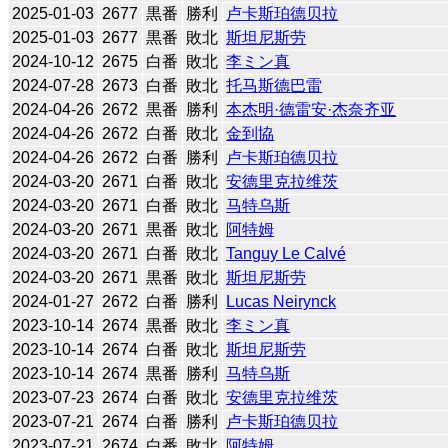
2025-01-03
2677
黒番
勝利
卢卡斯珀德贝拉
2025-01-03
2677
黒番
敗北
斯坦尼斯劳
2024-10-12
2675
白番
敗北
李ミン真
2024-07-28
2673
白番
敗北
托马斯德巴雷
2024-04-26
2672
黒番
勝利
本杰明·德雷安·杰奈齐亚
2024-04-26
2672
白番
敗北
金到協
2024-04-26
2672
白番
勝利
卢卡斯珀德贝拉
2024-03-20
2671
白番
敗北
安德里克拉维茨
2024-03-20
2671
白番
敗北
马特乌斯
2024-03-20
2671
黒番
敗北
阿特姆
2024-03-20
2671
白番
敗北
Tanguy Le Calvé
2024-03-20
2671
黒番
敗北
斯坦尼斯劳
2024-01-27
2672
白番
勝利
Lucas Neirynck
2023-10-14
2674
黒番
敗北
李ミン真
2023-10-14
2674
白番
敗北
斯坦尼斯劳
2023-10-14
2674
黒番
勝利
马特乌斯
2023-07-23
2674
白番
敗北
安德里克拉维茨
2023-07-21
2674
白番
勝利
卢卡斯珀德贝拉
2023-07-21
2674
白番
敗北
阿特姆