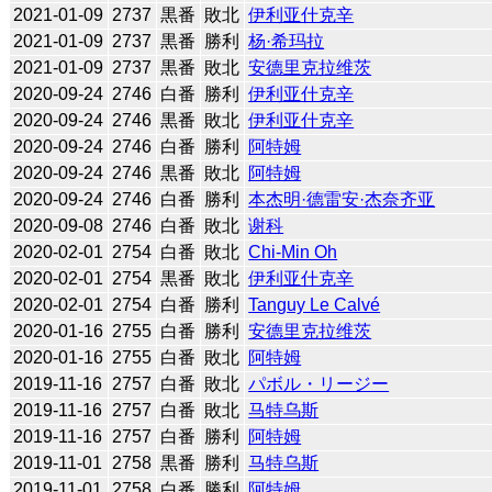
2021-01-09
2737
黒番
敗北
伊利亚什克辛
2021-01-09
2737
黒番
勝利
杨·希玛拉
2021-01-09
2737
黒番
敗北
安德里克拉维茨
2020-09-24
2746
白番
勝利
伊利亚什克辛
2020-09-24
2746
黒番
敗北
伊利亚什克辛
2020-09-24
2746
白番
勝利
阿特姆
2020-09-24
2746
黒番
敗北
阿特姆
2020-09-24
2746
白番
勝利
本杰明·德雷安·杰奈齐亚
2020-09-08
2746
白番
敗北
谢科
2020-02-01
2754
白番
敗北
Chi-Min Oh
2020-02-01
2754
黒番
敗北
伊利亚什克辛
2020-02-01
2754
白番
勝利
Tanguy Le Calvé
2020-01-16
2755
白番
勝利
安德里克拉维茨
2020-01-16
2755
白番
敗北
阿特姆
2019-11-16
2757
白番
敗北
パボル・リージー
2019-11-16
2757
白番
敗北
马特乌斯
2019-11-16
2757
白番
勝利
阿特姆
2019-11-01
2758
黒番
勝利
马特乌斯
2019-11-01
2758
白番
勝利
阿特姆