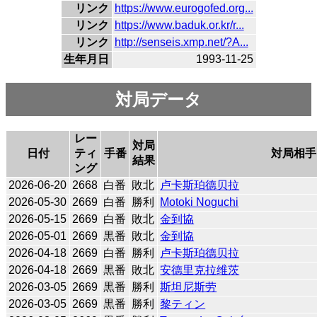
リンク
https://www.eurogofed.org...
リンク
https://www.baduk.or.kr/r...
リンク
http://senseis.xmp.net/?A...
生年月日
1993-11-25
対局データ
レー
対局
日付
ティ
手番
対局相手
結果
ング
2026-06-20
2668
白番
敗北
卢卡斯珀德贝拉
2026-05-30
2669
白番
勝利
Motoki Noguchi
2026-05-15
2669
白番
敗北
金到協
2026-05-01
2669
黒番
敗北
金到協
2026-04-18
2669
白番
勝利
卢卡斯珀德贝拉
2026-04-18
2669
黒番
敗北
安德里克拉维茨
2026-03-05
2669
黒番
勝利
斯坦尼斯劳
2026-03-05
2669
黒番
勝利
黎ティン