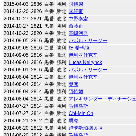
2015-04-03
2836
白番
勝利
阿特姆
2014-12-20
2826
白番
敗北
李轩豪
2014-10-27
2821
黒番
敗北
中野泰宏
2014-10-27
2821
黒番
勝利
斎藤正
2014-10-23
2820
白番
敗北
髙嶋湧吾
2014-09-05
2816
黒番
敗北
パボル・リージー
2014-09-05
2816
白番
勝利
杨·希玛拉
2014-09-05
2816
白番
敗北
伊利亚什克辛
2014-09-01
2816
黒番
勝利
Lucas Neirynck
2014-09-01
2816
黒番
敗北
パボル・リージー
2014-08-04
2814
白番
敗北
伊利亚什克辛
2014-08-04
2814
白番
敗北
樊麾
2014-08-04
2814
黒番
勝利
阿特姆
2014-08-04
2814
黒番
敗北
アレキサンダー・ディナーシ
2014-07-27
2814
白番
勝利
马特乌斯
2014-07-27
2814
白番
敗北
Chi-Min Oh
2014-06-21
2812
白番
敗北
樊麾
2014-06-20
2812
黒番
勝利
卢卡斯珀德贝拉
2014-06-20
2812
白番
勝利
马特乌斯