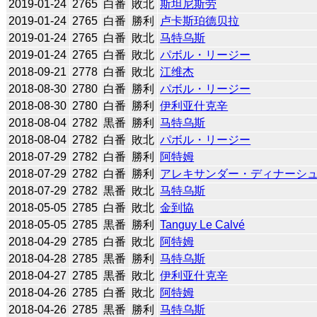
2019-01-24
2765
白番
敗北
斯坦尼斯劳
2019-01-24
2765
白番
勝利
卢卡斯珀德贝拉
2019-01-24
2765
白番
敗北
马特乌斯
2019-01-24
2765
白番
敗北
パボル・リージー
2018-09-21
2778
白番
敗北
江维杰
2018-08-30
2780
白番
勝利
パボル・リージー
2018-08-30
2780
白番
勝利
伊利亚什克辛
2018-08-04
2782
黒番
勝利
马特乌斯
2018-08-04
2782
白番
敗北
パボル・リージー
2018-07-29
2782
白番
勝利
阿特姆
2018-07-29
2782
白番
勝利
アレキサンダー・ディナーシ
2018-07-29
2782
黒番
敗北
马特乌斯
2018-05-05
2785
白番
敗北
金到協
2018-05-05
2785
黒番
勝利
Tanguy Le Calvé
2018-04-29
2785
白番
敗北
阿特姆
2018-04-28
2785
黒番
勝利
马特乌斯
2018-04-27
2785
黒番
敗北
伊利亚什克辛
2018-04-26
2785
白番
敗北
阿特姆
2018-04-26
2785
黒番
勝利
马特乌斯