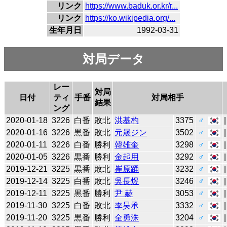
リンク
https://www.baduk.or.kr/r...
リンク
https://ko.wikipedia.org/...
生年月日
1992-03-31
対局データ
レー
対局
日付
ティ
手番
対局相手
結果
ング
2020-01-18
3226
白番
敗北
洪基杓
3375
♂
2020-01-16
3226
黒番
敗北
元晟ジン
3502
♂
2020-01-11
3226
白番
勝利
韓雄奎
3298
♂
2020-01-05
3226
黒番
勝利
金起用
3292
♂
2019-12-21
3225
黒番
敗北
崔原踊
3232
♂
2019-12-14
3225
白番
敗北
吳長煜
3246
♂
2019-12-11
3225
黒番
勝利
尹 赫
3053
♂
2019-11-30
3225
白番
敗北
李昊承
3332
♂
2019-11-20
3225
黒番
勝利
全勇洙
3204
♂