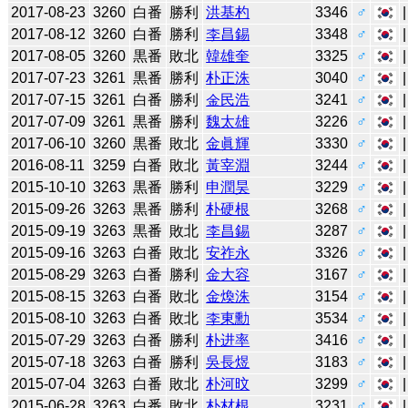
2017-08-23
3260
白番
勝利
洪基杓
3346
♂
2017-08-12
3260
白番
勝利
李昌錫
3348
♂
2017-08-05
3260
黒番
敗北
韓雄奎
3325
♂
2017-07-23
3261
黒番
勝利
朴正洙
3040
♂
2017-07-15
3261
白番
勝利
金民浩
3241
♂
2017-07-09
3261
黒番
勝利
魏太雄
3226
♂
2017-06-10
3260
黒番
敗北
金眞輝
3330
♂
2016-08-11
3259
白番
敗北
黃宰淵
3244
♂
2015-10-10
3263
黒番
勝利
申潤昊
3229
♂
2015-09-26
3263
黒番
勝利
朴硬根
3268
♂
2015-09-19
3263
黒番
敗北
李昌錫
3287
♂
2015-09-16
3263
白番
敗北
安祚永
3326
♂
2015-08-29
3263
白番
勝利
金大容
3167
♂
2015-08-15
3263
白番
敗北
金煥洙
3154
♂
2015-08-10
3263
白番
敗北
李東勳
3534
♂
2015-07-29
3263
白番
勝利
朴进率
3416
♂
2015-07-18
3263
白番
勝利
吳長煜
3183
♂
2015-07-04
3263
白番
敗北
朴河旼
3299
♂
2015-06-28
3263
白番
敗北
朴材根
3231
♂