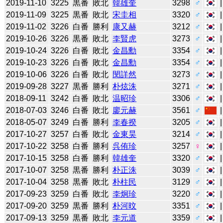
2019-11-10
3225
黒番
敗北
韓雄奎
3298
♂
2019-11-09
3225
黒番
敗北
宋圭相
3320
♂
2019-11-02
3226
白番
勝利
康又赫
3212
♂
2019-10-26
3226
黒番
敗北
李賢虎
3273
♂
2019-10-24
3226
白番
敗北
金昌勳
3354
♂
2019-10-23
3226
白番
敗北
金昌勳
3354
♂
2019-10-06
3226
白番
敗北
閔詳然
3273
♂
2019-09-28
3227
黒番
勝利
朴炫洙
3271
♂
2018-09-11
3242
白番
敗北
温昭珍
3306
♂
2018-07-03
3246
白番
敗北
廖元赫
3561
♂
2018-05-07
3249
白番
勝利
李春揆
3205
♂
2017-10-27
3257
白番
敗北
金東昊
3214
♂
2017-10-22
3258
白番
勝利
呉侑珍
3257
♀
2017-10-15
3258
白番
勝利
韓雄奎
3320
♂
2017-10-07
3258
黒番
勝利
朴正洙
3039
♂
2017-10-04
3258
黒番
敗北
朴柱民
3129
♂
2017-09-23
3259
白番
敗北
李炯珍
3220
♂
2017-09-20
3259
黒番
勝利
朴河旼
3351
♂
2017-09-13
3259
黒番
敗北
李元道
3359
♂