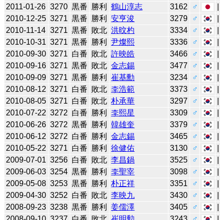
2011-01-26
3270
黒番
勝利
鶴山淳志
3162
♂
2010-12-25
3271
黒番
勝利
安亨浚
3279
♂
2010-11-14
3271
黒番
敗北
洪旼杓
3334
♂
2010-10-31
3271
黒番
勝利
尹燦熙
3336
♂
2010-09-30
3271
白番
敗北
許映皓
3466
♂
2010-09-16
3271
黒番
敗北
金志錫
3477
♂
2010-09-09
3271
黒番
勝利
崔基勳
3234
♂
2010-08-12
3271
白番
敗北
李浩範
3373
♂
2010-08-05
3271
白番
敗北
朴承華
3297
♂
2010-07-22
3272
白番
勝利
李熙星
3309
♂
2010-06-26
3272
黒番
勝利
韓雄奎
3379
♂
2010-06-12
3272
白番
勝利
金志錫
3465
♂
2010-05-22
3271
白番
勝利
徐健佑
3130
♂
2009-07-01
3256
白番
敗北
李昌鍋
3525
♂
2009-06-03
3254
黒番
勝利
李聖宰
3098
♂
2009-05-08
3253
黒番
勝利
朴正祥
3351
♂
2009-04-30
3252
白番
敗北
李映九
3430
♂
2008-09-23
3238
黒番
勝利
姜儒澤
3405
♂
2008-09-10
3237
白番
敗北
崔明勲
3243
♂