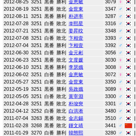
2012-08-25
3251
黒番
勝利
金恵敏
3079
♀
2012-08-19
3251
黒番
敗北
金世東
3347
♂
2012-08-11
3251
黒番
勝利
朴进率
3287
♂
2012-07-28
3251
白番
敗北
李熙星
3316
♂
2012-07-21
3251
黒番
敗北
姜昇旼
3348
♂
2012-07-08
3251
白番
敗北
卞相壹
3393
♂
2012-07-04
3251
黒番
勝利
卞相壹
3392
♂
2012-06-30
3251
白番
勝利
金元彬
3056
♂
2012-06-23
3251
黒番
敗北
文度媛
3030
♀
2012-06-10
3251
黒番
勝利
李瑟娥
3008
♀
2012-06-02
3251
白番
勝利
金恵敏
3072
♀
2012-05-27
3251
白番
敗北
金世東
3350
♂
2012-05-19
3251
黒番
勝利
吳政娥
3089
♀
2012-05-05
3251
白番
敗北
黃宰淵
3300
♂
2012-04-28
3251
黒番
敗北
朴埈奭
3301
♂
2012-04-12
3252
白番
敗北
白洪淅
3480
♂
2011-07-04
3263
黒番
敗北
金志錫
3510
♂
2011-02-28
3268
黒番
敗北
鍾文靖
3441
♂
2011-01-29
3270
白番
勝利
韓態熙
3280
♂