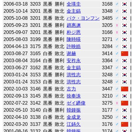
2006-03-18
3203
黒番
勝利
全瑛圭
3168
♂
2005-10-14
3201
黒番
敗北
金主鎬
3348
♂
2005-10-08
3201
黒番
敗北
パク・ヨンフン
3485
♂
2005-09-23
3201
黒番
勝利
趙惠連
3205
♀
2005-09-07
3201
黒番
勝利
朴ジ恩
3166
♀
2005-08-03
3199
黒番
勝利
陳時暎
3271
♂
2004-04-13
3175
黒番
敗北
許映皓
3284
♂
2003-08-27
3165
白番
敗北
谢赫
3414
♂
2003-08-04
3164
白番
勝利
安祚永
3364
♂
2003-06-27
3162
黒番
敗北
金主鎬
3347
♂
2003-01-24
3153
黒番
勝利
洪性志
3248
♂
2003-01-24
3153
白番
敗北
洪性志
3248
♂
2002-10-03
3146
黒番
敗北
古力
3447
♂
2002-09-13
3145
黒番
敗北
徐奉洙
3210
♂
2002-07-22
3142
黒番
敗北
ゼイ廼偉
3275
♀
2002-05-10
3140
白番
勝利
韓鐘振
3177
♂
2002-04-10
3138
白番
敗北
金成龙
3250
♂
2002-03-20
3137
黒番
敗北
江鋳久
3176
♂
2001-08-16
3132
白番
敗北
韓鐘振
3174
♂