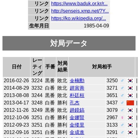
リンク
https://www.baduk.or.kr/r...
リンク
http://senseis.xmp.net/?Y...
リンク
https://ko.wikipedia.org/...
生年月日
1985-04-09
対局データ
レー
対局
日付
ティ
手番
対局相手
結果
ング
2016-02-26
3224
黒番
敗北
金楠勳
3250
♂
2014-08-29
3232
白番
敗北
趙寅善
3271
♂
2013-08-08
3244
黒番
敗北
朴廷桓
3651
♂
2013-04-17
3248
白番
勝利
孔杰
3437
♂
2012-11-26
3249
黒番
敗北
趙鏡鎬
3079
♂
2012-10-06
3251
白番
勝利
金娜賢
2967
♀
2012-09-23
3251
白番
勝利
金缕里
3133
♂
2012-09-16
3251
白番
勝利
金成進
3291
♂