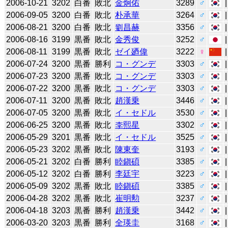
2006-10-21
3202
白番
敗北
金炯佑
3289
♂
2006-09-05
3200
白番
敗北
朴承華
3264
♂
2006-08-21
3200
白番
敗北
劉昌赫
3356
♂
2006-08-16
3199
黒番
敗北
金秀俊
3252
♂
2006-08-11
3199
黒番
敗北
ゼイ廼偉
3222
♀
2006-07-24
3200
黒番
勝利
コ・グンデ
3303
♂
2006-07-23
3200
黒番
敗北
コ・グンデ
3303
♂
2006-07-22
3200
黒番
敗北
コ・グンデ
3303
♂
2006-07-11
3200
黒番
敗北
趙漢乗
3446
♂
2006-07-05
3200
黒番
敗北
イ・セドル
3530
♂
2006-06-25
3200
黒番
敗北
李熙星
3302
♂
2006-05-29
3201
黒番
敗北
イ・セドル
3525
♂
2006-05-23
3202
黒番
敗北
陳東奎
3193
♂
2006-05-21
3202
白番
勝利
睦鎭碩
3385
♂
2006-05-12
3202
白番
勝利
李廷宇
3223
♂
2006-05-09
3202
黒番
敗北
睦鎭碩
3385
♂
2006-04-28
3202
黒番
敗北
崔明勲
3237
♂
2006-04-18
3203
黒番
勝利
趙漢乗
3442
♂
2006-03-20
3203
黒番
勝利
全瑛圭
3168
♂