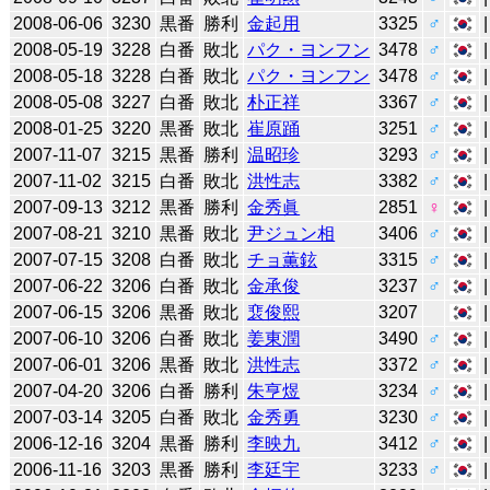
2008-06-06
3230
黒番
勝利
金起用
3325
♂
2008-05-19
3228
白番
敗北
パク・ヨンフン
3478
♂
2008-05-18
3228
白番
敗北
パク・ヨンフン
3478
♂
2008-05-08
3227
白番
敗北
朴正祥
3367
♂
2008-01-25
3220
黒番
敗北
崔原踊
3251
♂
2007-11-07
3215
黒番
勝利
温昭珍
3293
♂
2007-11-02
3215
白番
敗北
洪性志
3382
♂
2007-09-13
3212
黒番
勝利
金秀眞
2851
♀
2007-08-21
3210
黒番
敗北
尹ジュン相
3406
♂
2007-07-15
3208
白番
敗北
チョ薫鉉
3315
♂
2007-06-22
3206
白番
敗北
金承俊
3237
♂
2007-06-15
3206
黒番
敗北
裵俊熙
3207
2007-06-10
3206
白番
敗北
姜東潤
3490
♂
2007-06-01
3206
黒番
敗北
洪性志
3372
♂
2007-04-20
3206
白番
勝利
朱亨煜
3234
♂
2007-03-14
3205
白番
敗北
金秀勇
3230
♂
2006-12-16
3204
黒番
勝利
李映九
3412
♂
2006-11-16
3203
黒番
勝利
李廷宇
3233
♂