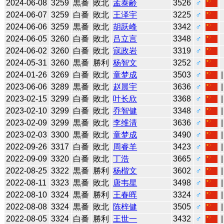
2024-06-08
3259
黒番
敗北
孟泰齢
3526
♂
2024-06-07
3259
白番
敗北
王泽宇
3225
♂
2024-06-06
3259
黒番
敗北
胡跃峰
3342
♂
2024-06-05
3260
白番
敗北
吕立言
3348
♂
2024-06-02
3260
白番
敗北
寇政岩
3319
♂
2024-05-31
3260
黒番
勝利
杨智文
3252
♂
2024-01-26
3269
白番
敗北
童梦成
3503
♂
2023-06-06
3289
黒番
敗北
赵晨宇
3636
♂
2023-02-15
3299
白番
敗北
叶长欣
3368
♂
2023-02-10
3299
白番
敗北
乔智健
3348
♂
2023-02-09
3299
黒番
敗北
李维清
3636
♂
2023-02-03
3300
黒番
敗北
童梦成
3490
♂
2022-09-26
3317
白番
敗北
周睿羊
3423
♂
2022-09-09
3320
白番
敗北
丁浩
3665
♂
2022-08-25
3322
黒番
勝利
杨楷文
3602
♂
2022-08-11
3323
黒番
敗北
唐韦星
3498
♂
2022-08-10
3324
黒番
勝利
王春晖
3324
♂
2022-08-08
3324
黒番
敗北
陈梓健
3505
♂
2022-08-05
3324
白番
勝利
王世一
3432
♂