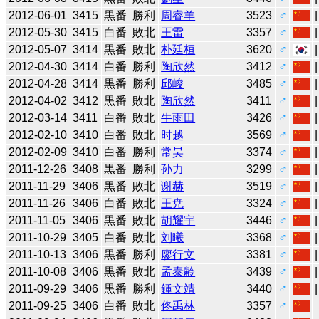
2012-06-01
3415
黒番
勝利
周睿羊
3523
♂
2012-05-30
3415
白番
敗北
王雷
3357
♂
2012-05-07
3414
黒番
敗北
朴廷桓
3620
♂
2012-04-30
3414
白番
勝利
陶欣然
3412
♂
2012-04-28
3414
黒番
勝利
邱峻
3485
♂
2012-04-02
3412
黒番
敗北
陶欣然
3411
♂
2012-03-14
3411
白番
敗北
牛雨田
3426
♂
2012-02-10
3410
白番
敗北
时越
3569
♂
2012-02-09
3410
白番
勝利
常昊
3374
♂
2011-12-26
3408
黒番
勝利
孙力
3299
♂
2011-11-29
3406
黒番
敗北
谢赫
3519
♂
2011-11-26
3406
白番
敗北
王尭
3324
♂
2011-11-05
3406
黒番
敗北
胡耀宇
3446
♂
2011-10-29
3405
白番
敗北
刘曦
3368
♂
2011-10-13
3406
黒番
勝利
廖行文
3381
♂
2011-10-08
3406
黒番
敗北
孟泰齢
3439
♂
2011-09-29
3406
黒番
勝利
鍾文靖
3440
♂
2011-09-25
3406
白番
敗北
佟禹林
3357
♂