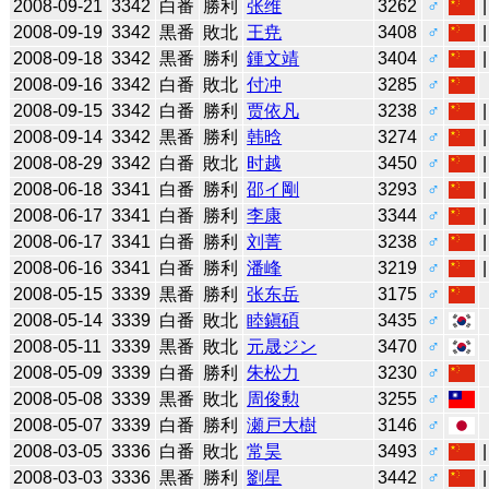
2008-09-21
3342
白番
勝利
张维
3262
♂
2008-09-19
3342
黒番
敗北
王尭
3408
♂
2008-09-18
3342
黒番
勝利
鍾文靖
3404
♂
2008-09-16
3342
白番
敗北
付冲
3285
♂
2008-09-15
3342
白番
勝利
贾依凡
3238
♂
2008-09-14
3342
黒番
勝利
韩晗
3274
♂
2008-08-29
3342
白番
敗北
时越
3450
♂
2008-06-18
3341
白番
勝利
邵イ剛
3293
♂
2008-06-17
3341
白番
勝利
李康
3344
♂
2008-06-17
3341
白番
勝利
刘菁
3238
♂
2008-06-16
3341
白番
勝利
潘峰
3219
♂
2008-05-15
3339
黒番
勝利
张东岳
3175
♂
2008-05-14
3339
白番
敗北
睦鎭碩
3435
♂
2008-05-11
3339
黒番
敗北
元晟ジン
3470
♂
2008-05-09
3339
白番
勝利
朱松力
3230
♂
2008-05-08
3339
黒番
敗北
周俊勲
3255
♂
2008-05-07
3339
白番
勝利
瀬戸大樹
3146
♂
2008-03-05
3336
白番
敗北
常昊
3493
♂
2008-03-03
3336
黒番
勝利
劉星
3442
♂