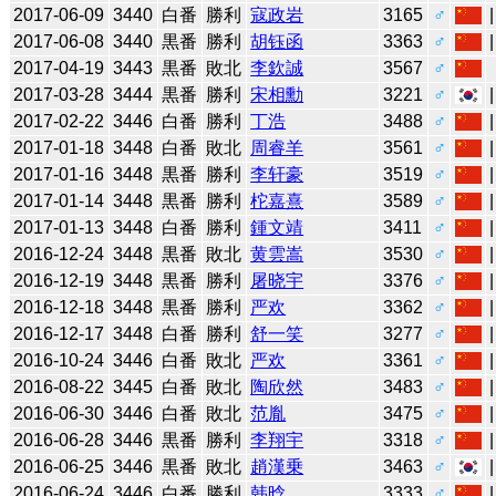
2017-06-09
3440
白番
勝利
寇政岩
3165
♂
2017-06-08
3440
黒番
勝利
胡钰函
3363
♂
2017-04-19
3443
黒番
敗北
李欽誠
3567
♂
2017-03-28
3444
黒番
勝利
宋相勳
3221
♂
2017-02-22
3446
白番
勝利
丁浩
3488
♂
2017-01-18
3448
白番
敗北
周睿羊
3561
♂
2017-01-16
3448
黒番
勝利
李轩豪
3519
♂
2017-01-14
3448
黒番
勝利
柁嘉熹
3589
♂
2017-01-13
3448
白番
勝利
鍾文靖
3411
♂
2016-12-24
3448
黒番
敗北
黄雲嵩
3530
♂
2016-12-19
3448
黒番
勝利
屠晓宇
3376
♂
2016-12-18
3448
黒番
勝利
严欢
3362
♂
2016-12-17
3448
白番
勝利
舒一笑
3277
♂
2016-10-24
3446
白番
敗北
严欢
3361
♂
2016-08-22
3445
白番
敗北
陶欣然
3483
♂
2016-06-30
3446
白番
敗北
范胤
3475
♂
2016-06-28
3446
黒番
勝利
李翔宇
3318
♂
2016-06-25
3446
黒番
敗北
趙漢乗
3463
♂
2016-06-24
3446
白番
勝利
韩晗
3333
♂