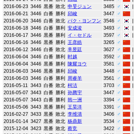
2016-06-23
3446
黒番
敗北
申旻ジュン
3485
♂
2016-06-21
3446
白番
勝利
邱峻
3447
♂
2016-06-20
3446
白番
敗北
パク・ヨンフン
3546
♂
2016-06-18
3446
白番
勝利
安成浚
3493
♂
2016-06-17
3446
黒番
勝利
イ・セドル
3597
♂
2016-06-16
3446
黒番
勝利
王彦皓
3265
♂
2016-06-12
3446
白番
敗北
芈昱廷
3627
♂
2016-06-04
3446
白番
勝利
时越
3592
♂
2016-06-04
3446
黒番
勝利
陳耀ヨウ
3581
♂
2016-06-03
3446
黒番
勝利
邱峻
3448
♂
2016-06-03
3446
白番
勝利
周睿羊
3561
♂
2016-05-11
3443
白番
敗北
柯洁
3703
♂
2016-05-07
3443
白番
勝利
孙腾宇
3447
♂
2016-05-07
3443
白番
勝利
韩一洲
3394
♂
2016-05-06
3443
黒番
勝利
王昊洋
3391
♂
2016-02-27
3433
黒番
敗北
李维清
3406
♂
2016-01-14
3427
黒番
敗北
杨鼎新
3534
♂
2015-12-04
3423
黒番
敗北
蔡竞
3422
♂