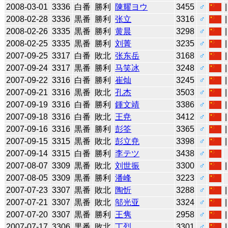
2008-03-01
3336
白番
勝利
陳耀ヨウ
3455
♂
2008-02-28
3336
黒番
勝利
张立
3316
♂
2008-02-26
3335
黒番
勝利
黄晨
3298
♂
2008-02-25
3335
黒番
勝利
刘菁
3235
♂
2007-09-25
3317
白番
敗北
张东岳
3168
♂
2007-09-24
3317
黒番
勝利
马笑冰
3248
♂
2007-09-22
3316
白番
勝利
崔灿
3245
♂
2007-09-21
3316
黒番
敗北
孔杰
3503
♂
2007-09-19
3316
白番
勝利
鍾文靖
3386
♂
2007-09-18
3316
白番
敗北
王尭
3412
♂
2007-09-16
3316
黒番
勝利
彭筌
3365
♂
2007-09-15
3315
黒番
敗北
彭立尭
3398
♂
2007-09-14
3315
白番
勝利
李テツ
3438
♂
2007-08-07
3309
黒番
敗北
刘世振
3300
♂
2007-08-05
3309
黒番
勝利
潘峰
3223
♂
2007-07-23
3307
黒番
敗北
陶忻
3288
♂
2007-07-21
3307
黒番
敗北
邬光亚
3324
♂
2007-07-20
3307
黒番
勝利
王隽
2958
♂
2007-07-17
3306
黒番
敗北
丁烈
3301
♂