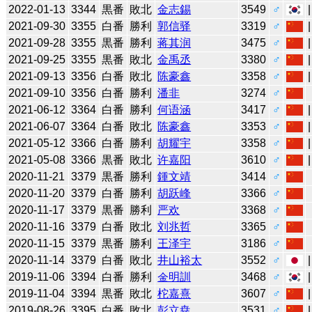
2022-01-13
3344
黒番
敗北
金志錫
3549
♂
2021-09-30
3355
白番
勝利
郭信驿
3319
♂
2021-09-28
3355
黒番
勝利
蒋其润
3475
♂
2021-09-25
3355
黒番
敗北
金禹丞
3380
♂
2021-09-13
3356
白番
敗北
陈豪鑫
3358
♂
2021-09-10
3356
白番
勝利
潘非
3274
♂
2021-06-12
3364
白番
勝利
何语涵
3417
♂
2021-06-07
3364
白番
敗北
陈豪鑫
3353
♂
2021-05-12
3366
白番
勝利
胡耀宇
3358
♂
2021-05-08
3366
黒番
敗北
许嘉阳
3610
♂
2020-11-21
3379
黒番
勝利
鍾文靖
3414
♂
2020-11-20
3379
白番
勝利
胡跃峰
3366
♂
2020-11-17
3379
黒番
勝利
严欢
3368
♂
2020-11-16
3379
白番
敗北
刘兆哲
3365
♂
2020-11-15
3379
黒番
勝利
王泽宇
3186
♂
2020-11-14
3379
白番
敗北
井山裕太
3552
♂
2019-11-06
3394
白番
勝利
金明訓
3468
♂
2019-11-04
3394
黒番
敗北
柁嘉熹
3607
♂
2019-08-26
3395
白番
敗北
彭立尭
3531
♂