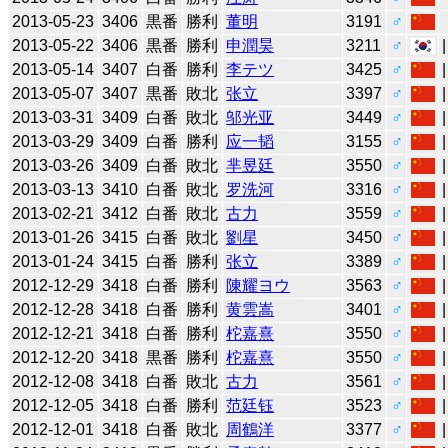
2013-05-23
3406
黒番
勝利
董明
3191
♂
2013-05-22
3406
黒番
勝利
申潤昊
3211
♂
2013-05-14
3407
白番
勝利
李テツ
3425
♂
2013-05-07
3407
黒番
敗北
张立
3397
♂
2013-03-31
3409
白番
敗北
邬光亚
3449
♂
2013-03-29
3409
白番
勝利
应一韬
3155
♂
2013-03-26
3409
白番
敗北
芈昱廷
3550
♂
2013-03-13
3410
白番
敗北
罗洗河
3316
♂
2013-02-21
3412
白番
敗北
古力
3559
♂
2013-01-26
3415
白番
敗北
劉星
3450
♂
2013-01-24
3415
白番
勝利
张立
3389
♂
2012-12-29
3418
白番
勝利
陳耀ヨウ
3563
♂
2012-12-28
3418
白番
勝利
黄雲嵩
3401
♂
2012-12-21
3418
白番
勝利
柁嘉熹
3550
♂
2012-12-20
3418
黒番
勝利
柁嘉熹
3550
♂
2012-12-08
3418
白番
敗北
古力
3561
♂
2012-12-05
3418
白番
勝利
范廷钰
3523
♂
2012-12-01
3418
白番
敗北
周鶴洋
3377
♂