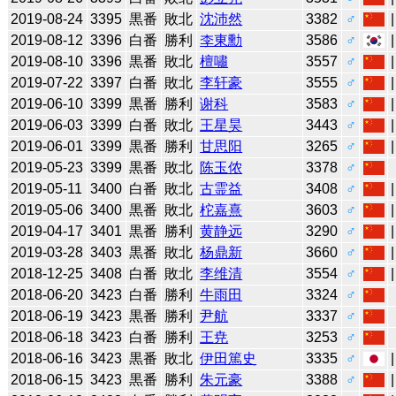
2019-08-24
3395
黒番
敗北
沈沛然
3382
♂
2019-08-12
3396
白番
勝利
李東勳
3586
♂
2019-08-10
3396
黒番
敗北
檀嘯
3557
♂
2019-07-22
3397
白番
敗北
李轩豪
3555
♂
2019-06-10
3399
黒番
勝利
谢科
3583
♂
2019-06-03
3399
白番
敗北
王星昊
3443
♂
2019-06-01
3399
黒番
勝利
甘思阳
3265
♂
2019-05-23
3399
黒番
敗北
陈玉侬
3378
♂
2019-05-11
3400
白番
敗北
古霊益
3408
♂
2019-05-06
3400
黒番
敗北
柁嘉熹
3603
♂
2019-04-17
3401
黒番
勝利
黄静远
3290
♂
2019-03-28
3403
黒番
敗北
杨鼎新
3660
♂
2018-12-25
3408
白番
敗北
李维清
3554
♂
2018-06-20
3423
白番
勝利
牛雨田
3324
♂
2018-06-19
3423
黒番
勝利
尹航
3337
♂
2018-06-18
3423
白番
勝利
王尭
3253
♂
2018-06-16
3423
黒番
敗北
伊田篤史
3335
♂
2018-06-15
3423
黒番
勝利
朱元豪
3388
♂