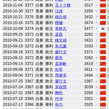
2010-11-04
3377
白番
勝利
王イク輝
3317
♂
2010-10-30
3377
黒番
勝利
汪涛
3350
♂
2010-10-21
3376
黒番
勝利
鍾文靖
3432
♂
2010-10-16
3375
黒番
勝利
檀嘯
3474
♂
2010-10-09
3374
白番
敗北
李映九
3477
♂
2010-09-25
3373
白番
敗北
孟磊
3282
♂
2010-09-21
3372
黒番
敗北
鍾文靖
3431
♂
2010-09-19
3372
白番
勝利
朱元豪
3333
♂
2010-09-18
3372
黒番
敗北
廖行文
3371
♂
2010-09-15
3372
黒番
勝利
蔡竞
3392
♂
2010-09-14
3372
白番
勝利
孟泰齢
3419
♂
2010-09-06
3371
黒番
敗北
彭筌
3411
♂
2010-09-04
3371
白番
敗北
周睿羊
3484
♂
2010-07-25
3367
黒番
敗北
廖行文
3367
♂
2010-07-24
3367
白番
勝利
宋容慧
3039
♀
2010-07-22
3367
黒番
勝利
陶忻
3350
♂
2010-07-18
3366
白番
敗北
付冲
3301
♂
2010-07-17
3366
黒番
勝利
孙力
3325
♂