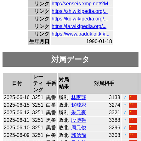
リンク
http://senseis.xmp.net/?M...
リンク
https://zh.wikipedia.org/...
リンク
https://ko.wikipedia.org/...
リンク
https://ja.wikipedia.org/...
リンク
https://www.baduk.or.kr/r...
生年月日
1990-01-18
対局データ
レー
対局
日付
ティ
手番
対局相手
結果
ング
2025-06-16
3251
黒番
勝利
林家翾
3138
♂
2025-06-15
3251
白番
敗北
赵毓彩
3274
♂
2025-06-12
3251
黒番
勝利
朱元豪
3321
♂
2025-06-11
3251
黒番
敗北
段博尧
3388
♂
2025-06-10
3251
黒番
敗北
周元俊
3296
♂
2025-06-09
3251
白番
敗北
郭信驿
3303
♂