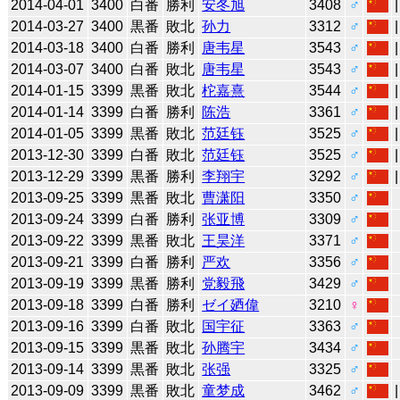
2014-04-01
3400
白番
勝利
安冬旭
3408
♂
2014-03-27
3400
黒番
敗北
孙力
3312
♂
2014-03-18
3400
白番
勝利
唐韦星
3543
♂
2014-03-07
3400
白番
敗北
唐韦星
3543
♂
2014-01-15
3399
黒番
敗北
柁嘉熹
3544
♂
2014-01-14
3399
白番
勝利
陈浩
3361
♂
2014-01-05
3399
黒番
敗北
范廷钰
3525
♂
2013-12-30
3399
白番
敗北
范廷钰
3525
♂
2013-12-29
3399
黒番
勝利
李翔宇
3292
♂
2013-09-25
3399
黒番
敗北
曹潇阳
3350
♂
2013-09-24
3399
白番
勝利
张亚博
3309
♂
2013-09-22
3399
黒番
敗北
王昊洋
3371
♂
2013-09-21
3399
白番
勝利
严欢
3356
♂
2013-09-19
3399
黒番
勝利
党毅飛
3429
♂
2013-09-18
3399
白番
勝利
ゼイ廼偉
3210
♀
2013-09-16
3399
白番
敗北
国宇征
3363
♂
2013-09-15
3399
黒番
敗北
孙腾宇
3434
♂
2013-09-14
3399
黒番
敗北
张强
3325
♂
2013-09-09
3399
黒番
敗北
童梦成
3462
♂