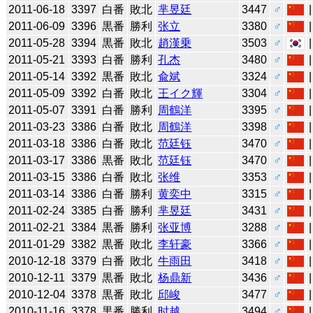
2011-06-18
3397
白番
敗北
芈昱廷
3447
♂
2011-06-09
3396
黒番
勝利
张立
3380
♂
2011-05-28
3394
黒番
敗北
趙漢乗
3503
♂
2011-05-21
3393
白番
勝利
孔杰
3480
♂
2011-05-14
3392
黒番
敗北
兪斌
3324
♂
2011-05-09
3392
白番
敗北
王イク輝
3304
♂
2011-05-07
3391
白番
勝利
周鶴洋
3395
♂
2011-03-23
3386
白番
敗北
周鶴洋
3398
♂
2011-03-18
3386
白番
敗北
范廷钰
3470
♂
2011-03-17
3386
黒番
敗北
范廷钰
3470
♂
2011-03-15
3386
白番
敗北
张维
3353
♂
2011-03-14
3386
白番
勝利
黄奕中
3315
♂
2011-02-24
3385
白番
勝利
芈昱廷
3431
♂
2011-02-21
3384
黒番
勝利
张亚博
3288
♂
2011-01-29
3382
黒番
敗北
李轩豪
3366
♂
2010-12-18
3379
白番
敗北
牛雨田
3418
♂
2010-12-11
3379
黒番
敗北
杨鼎新
3436
♂
2010-12-04
3378
黒番
敗北
邱峻
3477
♂
2010-11-16
3378
黒番
勝利
时越
3494
♂