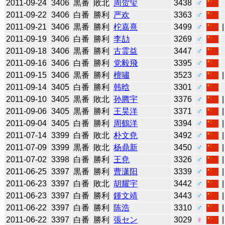
2011-09-24
3406
黒番
敗北
周贺玺
3438
♂
2011-09-22
3406
白番
勝利
严欢
3363
♂
2011-09-21
3406
黒番
勝利
柁嘉熹
3499
♂
2011-09-19
3406
白番
勝利
李劼
3269
♂
2011-09-18
3406
黒番
勝利
古霊益
3447
♂
2011-09-16
3406
白番
勝利
党毅飛
3395
♂
2011-09-15
3406
黒番
勝利
檀嘯
3523
♂
2011-09-14
3405
白番
勝利
韩晗
3301
♂
2011-09-10
3405
黒番
敗北
孙腾宇
3376
♂
2011-09-06
3405
黒番
勝利
王昊洋
3371
♂
2011-09-04
3405
白番
勝利
周鶴洋
3394
♂
2011-07-14
3399
白番
敗北
朴文尭
3492
♂
2011-07-09
3399
黒番
敗北
杨鼎新
3450
♂
2011-07-02
3398
白番
勝利
王尭
3326
♂
2011-06-25
3397
黒番
勝利
曹潇阳
3339
♂
2011-06-23
3397
白番
敗北
胡耀宇
3442
♂
2011-06-23
3397
白番
勝利
鍾文靖
3443
♂
2011-06-22
3397
白番
勝利
陈浩
3310
♂
2011-06-22
3397
白番
勝利
張セン
3029
♀