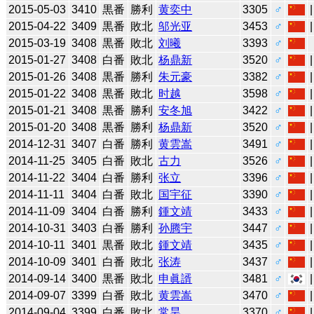
2015-05-03
3410
黒番
勝利
黄奕中
3305
♂
2015-04-22
3409
黒番
敗北
邬光亚
3453
♂
2015-03-19
3408
黒番
敗北
刘曦
3393
♂
2015-01-27
3408
白番
敗北
杨鼎新
3520
♂
2015-01-26
3408
黒番
勝利
朱元豪
3382
♂
2015-01-22
3408
黒番
敗北
时越
3598
♂
2015-01-21
3408
黒番
勝利
安冬旭
3422
♂
2015-01-20
3408
黒番
勝利
杨鼎新
3520
♂
2014-12-31
3407
白番
勝利
黄雲嵩
3491
♂
2014-11-25
3405
白番
敗北
古力
3526
♂
2014-11-22
3404
白番
勝利
张立
3396
♂
2014-11-11
3404
白番
敗北
国宇征
3390
♂
2014-11-09
3404
白番
勝利
鍾文靖
3433
♂
2014-10-31
3403
白番
勝利
孙腾宇
3447
♂
2014-10-11
3401
黒番
敗北
鍾文靖
3435
♂
2014-10-09
3401
白番
敗北
张涛
3437
♂
2014-09-14
3400
黒番
敗北
申眞諝
3481
♂
2014-09-07
3399
白番
敗北
黄雲嵩
3470
♂
2014-09-04
3399
白番
敗北
常昊
3370
♂