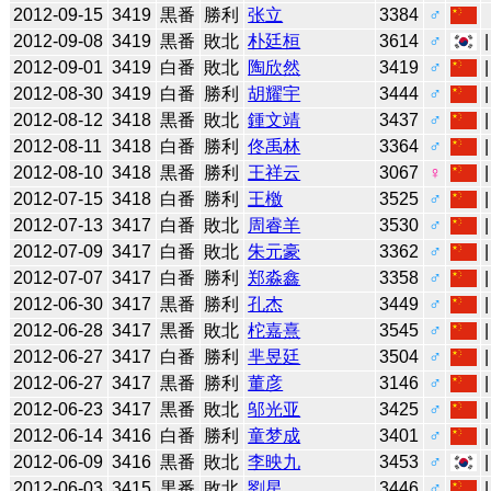
2012-09-15
3419
黒番
勝利
张立
3384
♂
2012-09-08
3419
黒番
敗北
朴廷桓
3614
♂
2012-09-01
3419
白番
敗北
陶欣然
3419
♂
2012-08-30
3419
白番
勝利
胡耀宇
3444
♂
2012-08-12
3418
黒番
敗北
鍾文靖
3437
♂
2012-08-11
3418
白番
勝利
佟禹林
3364
♂
2012-08-10
3418
黒番
勝利
王祥云
3067
♀
2012-07-15
3418
白番
勝利
王檄
3525
♂
2012-07-13
3417
白番
敗北
周睿羊
3530
♂
2012-07-09
3417
白番
敗北
朱元豪
3362
♂
2012-07-07
3417
白番
勝利
郑淼鑫
3358
♂
2012-06-30
3417
黒番
勝利
孔杰
3449
♂
2012-06-28
3417
黒番
敗北
柁嘉熹
3545
♂
2012-06-27
3417
白番
勝利
芈昱廷
3504
♂
2012-06-27
3417
黒番
勝利
董彦
3146
♂
2012-06-23
3417
黒番
敗北
邬光亚
3425
♂
2012-06-14
3416
白番
勝利
童梦成
3401
♂
2012-06-09
3416
黒番
敗北
李映九
3453
♂
2012-06-03
3415
黒番
敗北
劉星
3446
♂