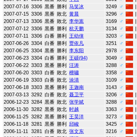
2007-07-16
3306
黒番
勝利
马笑冰
3249
♂
2007-07-15
3306
黒番
敗北
黄晨
3296
♂
2007-07-13
3306
黒番
敗北
李华嵩
3169
♂
2007-07-12
3306
黒番
勝利
杭天鹏
3134
♂
2007-07-11
3306
白番
勝利
王幼侠
3203
♂
2007-06-26
3304
白番
勝利
贾依凡
3251
♂
2007-06-25
3304
黒番
勝利
李东阳
2978
♂
2007-06-23
3304
白番
勝利
王硕(94)
3049
♂
2007-06-22
3303
黒番
勝利
汪涛
3288
♂
2007-06-20
3303
白番
敗北
檀嘯
3358
♂
2007-06-19
3303
白番
敗北
涂清
3109
♂
2007-06-18
3303
黒番
勝利
王迦南
3143
♂
2007-03-13
3292
白番
敗北
聂卫平
3206
♂
2006-12-23
3284
黒番
敗北
张学斌
3288
♂
2006-11-30
3282
黒番
敗北
时越
3363
♂
2006-11-25
3282
黒番
勝利
王昊洋
3273
♂
2006-11-18
3281
黒番
勝利
邱峻
3425
♂
2006-11-11
3281
白番
敗北
张文东
3216
♂