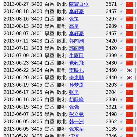
2013-08-27
3400
白番
敗北
陳耀ヨウ
3571
♂
2013-08-18
3400
白番
敗北
李轩豪
3457
♂
2013-08-16
3400
白番
勝利
张策
3297
♂
2013-08-13
3400
黒番
勝利
高星
2989
♀
2013-08-07
3401
黒番
敗北
李轩豪
3457
♂
2013-07-11
3403
白番
敗北
郭闻潮
3420
♂
2013-07-11
3403
黒番
敗北
郭闻潮
3420
♂
2013-07-09
3403
黒番
勝利
牛雨田
3399
♂
2013-06-23
3404
白番
勝利
党毅飛
3430
♂
2013-06-22
3404
白番
勝利
李映九
3460
♂
2013-06-20
3405
黒番
敗北
李東勳
3440
♂
2013-06-19
3405
黒番
勝利
孙梦厦
3203
♂
2013-06-17
3405
白番
敗北
张昊
3204
♂
2013-06-16
3405
白番
勝利
胡跃峰
3386
♂
2013-06-15
3405
黒番
勝利
张强
3321
♂
2013-06-07
3405
黒番
敗北
彭立尭
3498
♂
2013-06-05
3405
白番
敗北
韩一洲
3362
♂
2013-06-05
3405
黒番
勝利
张东岳
3135
♂
2013-05-24
3406
白番
勝利
汪涛
3346
♂