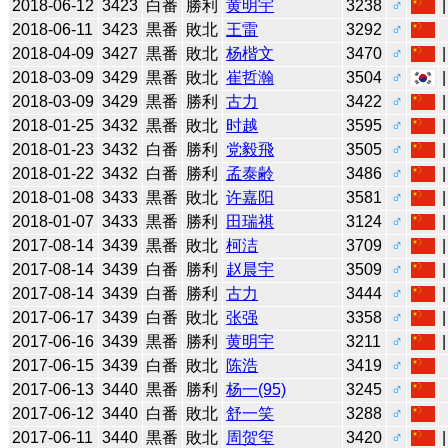
2018-06-12
3423
白番
勝利
黄明宇
3238
♂
2018-06-11
3423
黒番
敗北
王雷
3292
♂
2018-04-09
3427
黒番
敗北
杨楷文
3470
♂
2018-03-09
3429
黒番
敗北
崔哲瀚
3504
♂
2018-03-09
3429
黒番
勝利
古力
3422
♂
2018-01-25
3432
黒番
敗北
时越
3595
♂
2018-01-23
3432
白番
勝利
党毅飛
3505
♂
2018-01-22
3432
白番
勝利
孟泰齢
3486
♂
2018-01-08
3433
黒番
敗北
许嘉阳
3581
♂
2018-01-07
3433
黒番
勝利
田瑞祺
3124
♂
2017-08-14
3439
黒番
敗北
柯洁
3709
♂
2017-08-14
3439
白番
勝利
赵晨宇
3509
♂
2017-08-14
3439
白番
勝利
古力
3444
♂
2017-06-17
3439
白番
敗北
张强
3358
♂
2017-06-16
3439
黒番
勝利
黄明宇
3211
♂
2017-06-15
3439
白番
敗北
陈浩
3419
♂
2017-06-13
3440
黒番
勝利
杨一(95)
3245
♂
2017-06-12
3440
白番
敗北
舒一笑
3288
♂
2017-06-11
3440
黒番
敗北
周贺玺
3420
♂