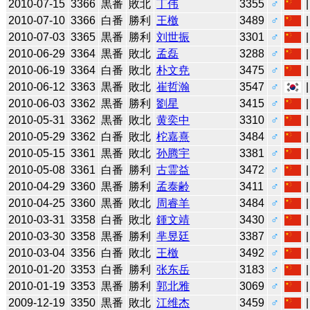
2010-07-15
3366
黒番
敗北
丁伟
3355
♂
2010-07-10
3366
白番
勝利
王檄
3489
♂
2010-07-03
3365
黒番
勝利
刘世振
3301
♂
2010-06-29
3364
黒番
敗北
孟磊
3288
♂
2010-06-19
3364
白番
敗北
朴文尭
3475
♂
2010-06-12
3363
黒番
敗北
崔哲瀚
3547
♂
2010-06-03
3362
黒番
勝利
劉星
3415
♂
2010-05-31
3362
黒番
敗北
黄奕中
3310
♂
2010-05-29
3362
白番
敗北
柁嘉熹
3484
♂
2010-05-15
3361
黒番
敗北
孙腾宇
3381
♂
2010-05-08
3361
白番
勝利
古霊益
3472
♂
2010-04-29
3360
黒番
勝利
孟泰齢
3411
♂
2010-04-25
3360
黒番
敗北
周睿羊
3484
♂
2010-03-31
3358
白番
敗北
鍾文靖
3430
♂
2010-03-30
3358
黒番
勝利
芈昱廷
3387
♂
2010-03-04
3356
白番
敗北
王檄
3492
♂
2010-01-20
3353
白番
勝利
张东岳
3183
♂
2010-01-19
3353
黒番
勝利
郭北雅
3069
♂
2009-12-19
3350
黒番
敗北
江维杰
3459
♂