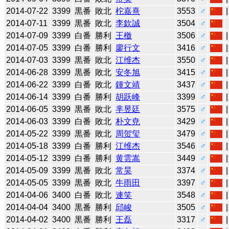
2014-07-22
3399
黒番
敗北
柁嘉熹
3553
♂
2014-07-11
3399
黒番
敗北
李欽誠
3504
♂
2014-07-09
3399
白番
勝利
王檄
3506
♂
2014-07-05
3399
白番
勝利
廖行文
3416
♂
2014-07-03
3399
黒番
敗北
江维杰
3550
♂
2014-06-28
3399
黒番
敗北
安冬旭
3415
♂
2014-06-22
3399
白番
敗北
鍾文靖
3437
♂
2014-06-14
3399
白番
勝利
胡跃峰
3399
♂
2014-06-05
3399
黒番
敗北
芈昱廷
3575
♂
2014-06-03
3399
白番
敗北
朴文尭
3429
♂
2014-05-22
3399
黒番
敗北
周贺玺
3479
♂
2014-05-18
3399
白番
勝利
江维杰
3546
♂
2014-05-12
3399
白番
勝利
黄雲嵩
3449
♂
2014-05-09
3399
黒番
敗北
常昊
3374
♂
2014-05-05
3399
黒番
敗北
牛雨田
3397
♂
2014-04-06
3400
白番
敗北
連笑
3548
♂
2014-04-04
3400
黒番
勝利
邱峻
3505
♂
2014-04-02
3400
黒番
勝利
王磊
3317
♂