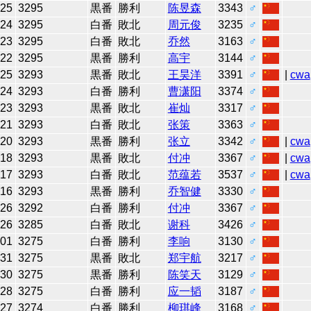
-25
3295
黒番
勝利
陈昱森
3343
♂
-24
3295
白番
敗北
周元俊
3235
♂
-23
3295
白番
敗北
乔然
3163
♂
-22
3295
黒番
勝利
高宇
3144
♂
-25
3293
黒番
敗北
王昊洋
3391
♂
|
cwa
-24
3293
白番
勝利
曹潇阳
3374
♂
-23
3293
黒番
敗北
崔灿
3317
♂
-21
3293
白番
敗北
张策
3363
♂
-20
3293
黒番
勝利
张立
3342
♂
|
cwa
-18
3293
黒番
敗北
付冲
3367
♂
|
cwa
-17
3293
白番
敗北
范蕴若
3537
♂
|
cwa
-16
3293
黒番
勝利
乔智健
3330
♂
-26
3292
白番
勝利
付冲
3367
♂
-26
3285
白番
敗北
谢科
3426
♂
-01
3275
白番
勝利
李响
3130
♂
-31
3275
黒番
敗北
郑宇航
3217
♂
-30
3275
黒番
勝利
陈笑天
3129
♂
-28
3275
白番
勝利
应一韬
3187
♂
-27
3274
白番
勝利
柳琪峰
3168
♂