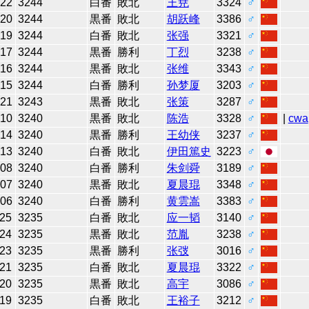
-22
3244
白番
敗北
王尭
3324
♂
-20
3244
黒番
敗北
胡跃峰
3386
♂
-19
3244
白番
敗北
张强
3321
♂
-17
3244
黒番
勝利
丁烈
3238
♂
-16
3244
黒番
敗北
张维
3343
♂
-15
3244
白番
勝利
孙梦厦
3203
♂
-21
3243
黒番
敗北
张策
3287
♂
-10
3240
黒番
敗北
陈浩
3328
♂
|
cwa
-14
3240
黒番
勝利
王幼侠
3237
♂
-13
3240
白番
敗北
伊田篤史
3223
♂
-08
3240
白番
勝利
朱剑舜
3189
♂
-07
3240
黒番
敗北
夏晨琨
3348
♂
-06
3240
白番
勝利
黄雲嵩
3383
♂
-25
3235
白番
敗北
应一韬
3140
♂
-24
3235
黒番
敗北
范胤
3238
♂
-23
3235
黒番
勝利
张弢
3016
♂
-21
3235
白番
敗北
夏晨琨
3322
♂
-20
3235
黒番
敗北
高宇
3086
♂
-19
3235
白番
敗北
王裕子
3212
♂