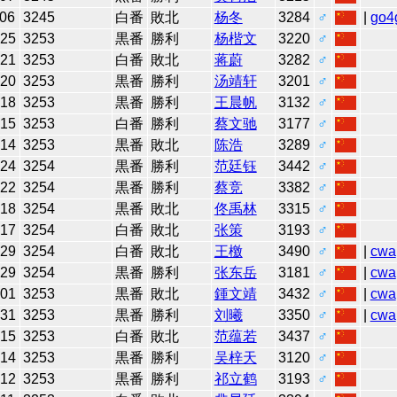
-06
3245
白番
敗北
杨冬
3284
♂
|
go4
-25
3253
黒番
勝利
杨楷文
3220
♂
-21
3253
白番
敗北
蒋蔚
3282
♂
-20
3253
黒番
勝利
汤靖轩
3201
♂
-18
3253
黒番
勝利
王晨帆
3132
♂
-15
3253
白番
勝利
蔡文驰
3177
♂
-14
3253
黒番
敗北
陈浩
3289
♂
-24
3254
黒番
勝利
范廷钰
3442
♂
-22
3254
黒番
勝利
蔡竞
3382
♂
-18
3254
黒番
敗北
佟禹林
3315
♂
-17
3254
白番
敗北
张策
3193
♂
-29
3254
白番
敗北
王檄
3490
♂
|
cwa
-29
3254
黒番
勝利
张东岳
3181
♂
|
cwa
-01
3253
黒番
敗北
鍾文靖
3432
♂
|
cwa
-31
3253
黒番
勝利
刘曦
3350
♂
|
cwa
-15
3253
白番
敗北
范蕴若
3437
♂
-14
3253
黒番
勝利
吴梓天
3120
♂
-12
3253
黒番
勝利
祁立鹤
3193
♂