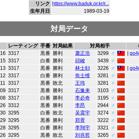
リンク
https://www.baduk.or.kr/r...
生年月日
1989-03-19
対局データ
レーティング
手番
対局結果
対局相手
-16
3317
黒番
勝利
蕭正浩
3299
♂
|
go4
-15
3317
白番
勝利
邱峻
3439
♂
-13
3317
黒番
勝利
林士勛
3226
♂
|
go4
-12
3317
白番
勝利
焦士维
3281
♂
-11
3317
黒番
敗北
王玮
3281
♂
-09
3317
黒番
勝利
石豫来
3103
♂
-08
3317
白番
勝利
李必奇
3195
♂
-26
3312
黒番
勝利
李昂
2944
♂
-30
3295
白番
敗北
吴震宇
3274
♂
-29
3295
黒番
勝利
郑胥
3222
♂
-28
3295
白番
勝利
李翔宇
3321
♂
-26
3295
黒番
敗北
刘兆哲
3265
♂