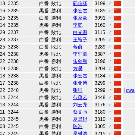
-18
3235
白番
敗北
郭信驿
3199
♂
-16
3235
黒番
勝利
张宏杰
3185
♂
-15
3235
白番
勝利
张家豪
3091
♂
-14
3235
黒番
勝利
李聪
3160
♂
-29
3237
白番
敗北
白光源
3115
♂
-28
3237
白番
勝利
王裕子
3205
♂
-25
3238
白番
敗北
蒋蔚
3289
♂
-24
3238
黒番
敗北
李轩豪
3387
♂
-22
3238
白番
勝利
朱剑舜
3196
♂
-19
3238
白番
敗北
方昊
3204
♂
-18
3238
黒番
勝利
张宏杰
3184
♂
-17
3238
白番
敗北
张亚博
3299
♂
-22
3240
黒番
敗北
张强
3299
♂
|
cwa
-14
3244
白番
敗北
范蕴若
3448
♂
-13
3244
黒番
勝利
刘云龙
3176
♂
11
3244
白番
勝利
蔡文驰
3180
♂
-10
3245
黒番
勝利
夏晨琨
3310
♂
-08
3245
白番
勝利
陈浩
3305
♂
-07
3245
黒番
勝利
吴树浩
3215
♂