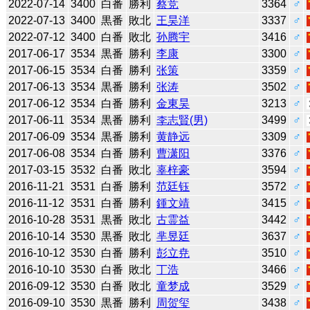
2022-07-14
3400
白番
勝利
蔡竞
3364
♂
2022-07-13
3400
黒番
敗北
王昊洋
3337
♂
2022-07-12
3400
白番
敗北
孙腾宇
3416
♂
2017-06-17
3534
黒番
勝利
李康
3300
♂
2017-06-15
3534
白番
勝利
张策
3359
♂
2017-06-13
3534
黒番
勝利
张涛
3502
♂
2017-06-12
3534
白番
勝利
金東昊
3213
♂
2017-06-11
3534
黒番
勝利
李志賢(男)
3499
♂
2017-06-09
3534
黒番
勝利
黄静远
3309
♂
2017-06-08
3534
白番
勝利
曹潇阳
3376
♂
2017-03-15
3532
白番
敗北
辜梓豪
3594
♂
2016-11-21
3531
白番
勝利
范廷钰
3572
♂
2016-11-12
3531
白番
勝利
鍾文靖
3415
♂
2016-10-28
3531
黒番
敗北
古霊益
3442
♂
2016-10-14
3530
黒番
敗北
芈昱廷
3637
♂
2016-10-12
3530
白番
勝利
彭立尭
3510
♂
2016-10-10
3530
白番
敗北
丁浩
3466
♂
2016-09-12
3530
白番
敗北
童梦成
3529
♂
2016-09-10
3530
黒番
勝利
周贺玺
3438
♂