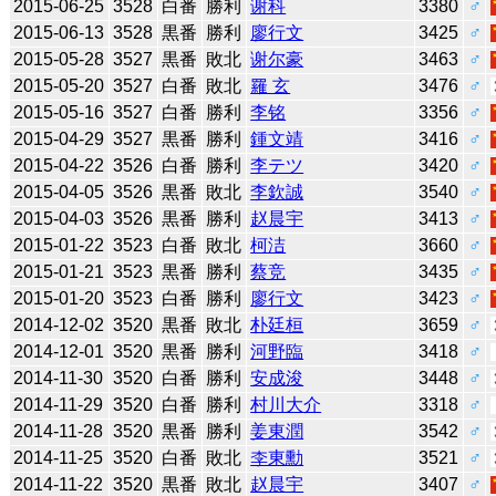
2015-06-25
3528
白番
勝利
谢科
3380
♂
2015-06-13
3528
黒番
勝利
廖行文
3425
♂
2015-05-28
3527
黒番
敗北
谢尔豪
3463
♂
2015-05-20
3527
白番
敗北
羅 玄
3476
♂
2015-05-16
3527
白番
勝利
李铭
3356
♂
2015-04-29
3527
黒番
勝利
鍾文靖
3416
♂
2015-04-22
3526
白番
勝利
李テツ
3420
♂
2015-04-05
3526
黒番
敗北
李欽誠
3540
♂
2015-04-03
3526
黒番
勝利
赵晨宇
3413
♂
2015-01-22
3523
白番
敗北
柯洁
3660
♂
2015-01-21
3523
黒番
勝利
蔡竞
3435
♂
2015-01-20
3523
白番
勝利
廖行文
3423
♂
2014-12-02
3520
黒番
敗北
朴廷桓
3659
♂
2014-12-01
3520
黒番
勝利
河野臨
3418
♂
2014-11-30
3520
白番
勝利
安成浚
3448
♂
2014-11-29
3520
白番
勝利
村川大介
3318
♂
2014-11-28
3520
黒番
勝利
姜東潤
3542
♂
2014-11-25
3520
白番
敗北
李東勳
3521
♂
2014-11-22
3520
黒番
敗北
赵晨宇
3407
♂