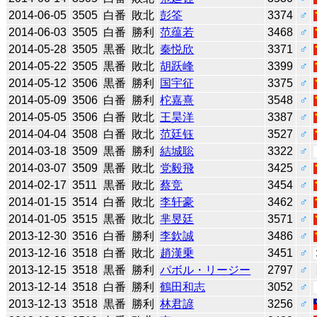
2014-06-05
3505
白番
敗北
彭筌
3374
♂
2014-06-03
3505
白番
勝利
范蕴若
3468
♂
2014-05-28
3505
黒番
敗北
秦悦欣
3371
♂
2014-05-22
3505
黒番
敗北
胡跃峰
3399
♂
2014-05-12
3506
黒番
勝利
国宇征
3375
♂
2014-05-09
3506
白番
勝利
柁嘉熹
3548
♂
2014-05-05
3506
白番
敗北
王昊洋
3387
♂
2014-04-04
3508
白番
敗北
范廷钰
3527
♂
2014-03-18
3509
黒番
勝利
結城聡
3322
♂
2014-03-07
3509
黒番
敗北
党毅飛
3425
♂
2014-02-17
3511
黒番
敗北
蔡竞
3454
♂
2014-01-15
3514
白番
敗北
李轩豪
3462
♂
2014-01-05
3515
黒番
敗北
芈昱廷
3571
♂
2013-12-30
3516
白番
勝利
李欽誠
3486
♂
2013-12-16
3518
白番
敗北
趙漢乗
3451
♂
2013-12-15
3518
黒番
勝利
パボル・リージー
2797
♂
2013-12-14
3518
白番
勝利
鶴田和志
3052
♂
2013-12-13
3518
黒番
勝利
林君諺
3256
♂