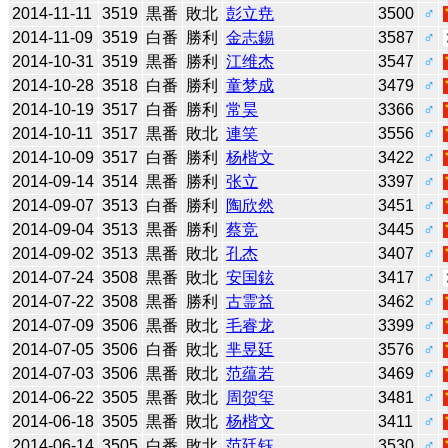
2014-11-11
3519
黒番
敗北
彭立尭
3500
♂
2014-11-09
3519
白番
勝利
金志錫
3587
♂
2014-10-31
3519
黒番
勝利
江维杰
3547
♂
2014-10-28
3518
白番
勝利
童梦成
3479
♂
2014-10-19
3517
白番
勝利
常昊
3366
♂
2014-10-11
3517
黒番
敗北
連笑
3556
♂
2014-10-09
3517
白番
勝利
杨楷文
3422
♂
2014-09-14
3514
黒番
勝利
张立
3397
♂
2014-09-07
3513
白番
勝利
陶欣然
3451
♂
2014-09-04
3513
黒番
勝利
蔡竞
3445
♂
2014-09-02
3513
黒番
敗北
孔杰
3407
♂
2014-07-24
3508
黒番
敗北
安国鉉
3417
♂
2014-07-22
3508
黒番
勝利
古霊益
3462
♂
2014-07-09
3506
黒番
敗北
毛睿龙
3399
♂
2014-07-05
3506
白番
敗北
芈昱廷
3576
♂
2014-07-03
3506
黒番
敗北
范蕴若
3469
♂
2014-06-22
3505
黒番
敗北
周贺玺
3481
♂
2014-06-18
3505
黒番
敗北
杨楷文
3411
♂
2014-06-14
3505
白番
敗北
范廷钰
3530
♂