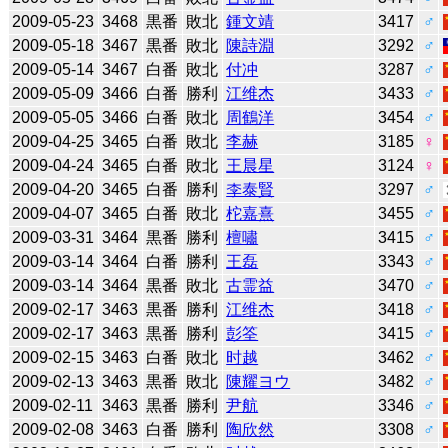
2009-05-23
3468
黒番
敗北
鍾文靖
3417
♂
2009-05-18
3467
黒番
敗北
陳詩淵
3292
♂
2009-05-14
3467
白番
敗北
付冲
3287
♂
2009-05-09
3466
白番
勝利
江维杰
3433
♂
2009-05-05
3466
白番
敗北
周鶴洋
3454
♂
2009-04-25
3465
白番
敗北
李赫
3185
♀
2009-04-24
3465
白番
敗北
王晨星
3124
♀
2009-04-20
3465
白番
勝利
李泰賢
3297
♂
2009-04-07
3465
白番
敗北
柁嘉熹
3455
♂
2009-03-31
3464
黒番
勝利
檀嘯
3415
♂
2009-03-14
3464
白番
勝利
王磊
3343
♂
2009-03-14
3464
黒番
敗北
古霊益
3470
♂
2009-02-17
3463
黒番
勝利
江维杰
3418
♂
2009-02-17
3463
黒番
勝利
彭筌
3415
♂
2009-02-15
3463
白番
敗北
时越
3462
♂
2009-02-13
3463
黒番
敗北
陳耀ヨウ
3482
♂
2009-02-11
3463
黒番
勝利
尹航
3346
♂
2009-02-08
3463
白番
勝利
陶欣然
3308
♂