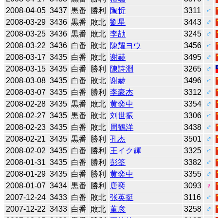
2008-04-05
3437
黒番
勝利
陶忻
3311
♂
2008-03-29
3436
黒番
敗北
劉星
3443
♂
2008-03-25
3436
黒番
敗北
李劼
3245
♂
2008-03-22
3436
白番
敗北
陳耀ヨウ
3456
♂
2008-03-17
3435
白番
敗北
谢赫
3495
♂
2008-03-15
3435
白番
勝利
陳詩淵
3265
♂
2008-03-08
3435
白番
敗北
谢赫
3496
♂
2008-03-07
3435
白番
勝利
李豪杰
3312
♂
2008-02-28
3435
黒番
敗北
黄奕中
3354
♂
2008-02-27
3435
黒番
敗北
刘世振
3306
♂
2008-02-23
3435
白番
敗北
周鶴洋
3438
♂
2008-02-21
3435
黒番
勝利
孔杰
3501
♂
2008-02-02
3435
白番
勝利
王イク輝
3325
♂
2008-01-31
3435
白番
勝利
彭筌
3382
♂
2008-01-29
3435
白番
勝利
黄奕中
3355
♂
2008-01-07
3434
黒番
勝利
唐奕
3093
♀
2007-12-24
3433
白番
敗北
张英挺
3116
♂
2007-12-22
3433
白番
敗北
董彦
3258
♂