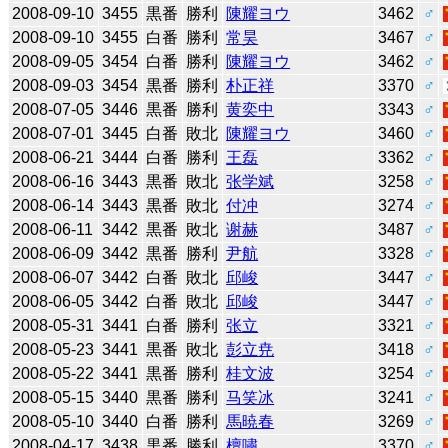
2008-09-10
3455
黒番
勝利
陳耀ヨウ
3462
♂
2008-09-10
3455
白番
勝利
常昊
3467
♂
2008-09-05
3454
白番
勝利
陳耀ヨウ
3462
♂
2008-09-03
3454
黒番
勝利
朴正祥
3370
♂
2008-07-05
3446
黒番
勝利
黄奕中
3343
♂
2008-07-01
3445
白番
敗北
陳耀ヨウ
3460
♂
2008-06-21
3444
白番
勝利
王磊
3362
♂
2008-06-16
3443
黒番
敗北
张学斌
3258
♂
2008-06-14
3443
黒番
敗北
付冲
3274
♂
2008-06-11
3442
黒番
敗北
谢赫
3487
♂
2008-06-09
3442
黒番
勝利
尹航
3328
♂
2008-06-07
3442
白番
敗北
邱峻
3447
♂
2008-06-05
3442
白番
敗北
邱峻
3447
♂
2008-05-31
3441
白番
勝利
张立
3321
♂
2008-05-23
3441
黒番
敗北
彭立尭
3418
♂
2008-05-22
3441
黒番
勝利
桂文波
3254
♂
2008-05-15
3440
黒番
勝利
马笑冰
3241
♂
2008-05-10
3440
白番
勝利
馬暁春
3269
♂
2008-04-17
3438
黒番
勝利
檀嘯
3370
♂