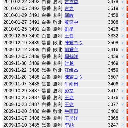
2010-02-22
3492
白番
勝利
古霊益
3478
♂
2010-02-05
3492
黒番
勝利
古力
3519
♂
2010-01-29
3491
白番
勝利
邱峻
3458
♂
2010-01-27
3491
白番
敗北
黄奕中
3308
♂
2010-01-25
3491
白番
勝利
劉星
3426
♂
2009-12-30
3490
白番
勝利
王磊
3332
♂
2009-12-19
3489
黒番
敗北
陳耀ヨウ
3508
♂
2009-12-12
3489
白番
敗北
胡耀宇
3416
♂
2009-12-05
3489
黒番
勝利
周鶴洋
3439
♂
2009-11-30
3489
白番
勝利
时越
3469
♂
2009-11-22
3488
黒番
敗北
江维杰
3459
♂
2009-11-20
3488
白番
勝利
陳耀ヨウ
3507
♂
2009-11-07
3488
黒番
勝利
牛雨田
3406
♂
2009-10-29
3487
黒番
勝利
彭筌
3417
♂
2009-10-25
3487
黒番
勝利
王尭
3376
♂
2009-10-23
3487
白番
勝利
王尭
3377
♂
2009-10-20
3486
白番
敗北
牛雨田
3406
♂
2009-10-17
3486
黒番
勝利
王昊洋
3368
♂
2009-10-10
3485
黒番
勝利
李劼
3247
♂