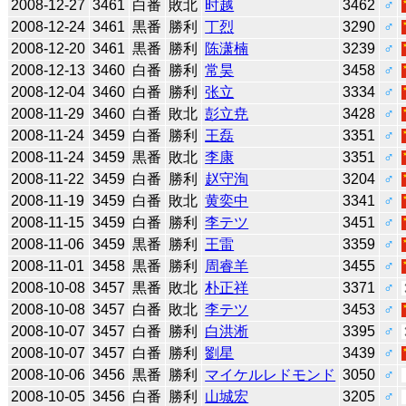
2008-12-27
3461
白番
敗北
时越
3462
♂
2008-12-24
3461
黒番
勝利
丁烈
3290
♂
2008-12-20
3461
黒番
勝利
陈潇楠
3239
♂
2008-12-13
3460
白番
勝利
常昊
3458
♂
2008-12-04
3460
白番
勝利
张立
3334
♂
2008-11-29
3460
白番
敗北
彭立尭
3428
♂
2008-11-24
3459
白番
勝利
王磊
3351
♂
2008-11-24
3459
黒番
敗北
李康
3351
♂
2008-11-22
3459
白番
勝利
赵守洵
3204
♂
2008-11-19
3459
白番
敗北
黄奕中
3341
♂
2008-11-15
3459
白番
勝利
李テツ
3451
♂
2008-11-06
3459
黒番
勝利
王雷
3359
♂
2008-11-01
3458
黒番
勝利
周睿羊
3455
♂
2008-10-08
3457
黒番
敗北
朴正祥
3371
♂
2008-10-08
3457
白番
敗北
李テツ
3453
♂
2008-10-07
3457
白番
勝利
白洪淅
3395
♂
2008-10-07
3457
白番
勝利
劉星
3439
♂
2008-10-06
3456
黒番
勝利
マイケルレドモンド
3050
♂
2008-10-05
3456
白番
勝利
山城宏
3205
♂