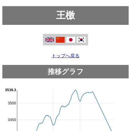
王檄
トップへ戻る
推移グラフ
3539.3
3500
3450