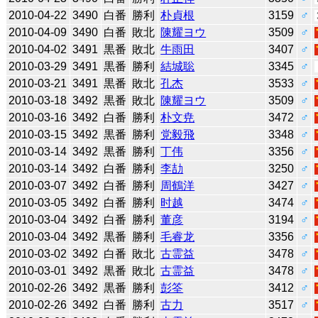
2010-04-22
3490
白番
勝利
朴貞根
3159
♂
2010-04-09
3490
白番
敗北
陳耀ヨウ
3509
♂
2010-04-02
3491
黒番
敗北
牛雨田
3407
♂
2010-03-29
3491
黒番
勝利
結城聡
3345
♂
2010-03-21
3491
黒番
敗北
孔杰
3533
♂
2010-03-18
3492
黒番
敗北
陳耀ヨウ
3509
♂
2010-03-16
3492
白番
勝利
朴文尭
3472
♂
2010-03-15
3492
黒番
勝利
党毅飛
3348
♂
2010-03-14
3492
黒番
勝利
丁伟
3356
♂
2010-03-14
3492
白番
勝利
李劼
3250
♂
2010-03-07
3492
白番
勝利
周鶴洋
3427
♂
2010-03-05
3492
白番
勝利
时越
3474
♂
2010-03-04
3492
白番
勝利
董彦
3194
♂
2010-03-04
3492
黒番
勝利
毛睿龙
3356
♂
2010-03-02
3492
白番
敗北
古霊益
3478
♂
2010-03-01
3492
黒番
敗北
古霊益
3478
♂
2010-02-26
3492
黒番
勝利
彭筌
3412
♂
2010-02-26
3492
白番
勝利
古力
3517
♂