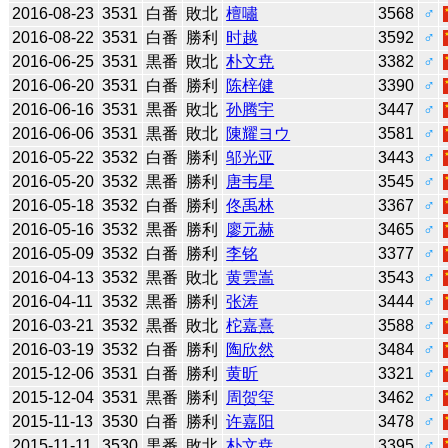
2016-08-23
3531
白番
敗北
檀嘯
3568
♂
2016-08-22
3531
白番
勝利
时越
3592
♂
2016-06-25
3531
黒番
敗北
朴文尭
3382
♂
2016-06-20
3531
白番
勝利
陈梓健
3390
♂
2016-06-16
3531
黒番
敗北
孙腾宇
3447
♂
2016-06-06
3531
黒番
敗北
陳耀ヨウ
3581
♂
2016-05-22
3532
白番
勝利
邬光亚
3443
♂
2016-05-20
3532
黒番
勝利
唐韦星
3545
♂
2016-05-18
3532
白番
勝利
佟禹林
3367
♂
2016-05-16
3532
黒番
勝利
廖元赫
3465
♂
2016-05-09
3532
白番
勝利
李铭
3377
♂
2016-04-13
3532
黒番
敗北
黄雲嵩
3543
♂
2016-04-11
3532
黒番
勝利
张涛
3444
♂
2016-03-21
3532
黒番
敗北
柁嘉熹
3588
♂
2016-03-19
3532
白番
勝利
陶欣然
3484
♂
2015-12-06
3531
白番
勝利
黄昕
3321
♂
2015-12-04
3531
黒番
勝利
周贺玺
3462
♂
2015-11-13
3530
白番
勝利
许嘉阳
3478
♂
2015-11-11
3530
黒番
敗北
朴文尭
3395
♂