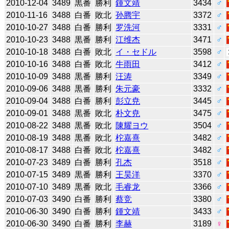
2010-12-04
3489
黒番
勝利
鍾文靖
3434
♂
2010-11-16
3488
白番
敗北
孙腾宇
3372
♂
2010-10-27
3488
白番
勝利
罗洗河
3331
♂
2010-10-23
3488
黒番
勝利
江维杰
3471
♂
2010-10-18
3488
白番
敗北
イ・セドル
3598
♂
2010-10-16
3488
白番
敗北
牛雨田
3412
♂
2010-10-09
3488
黒番
勝利
汪涛
3349
♂
2010-09-06
3488
黒番
勝利
朱元豪
3332
♂
2010-09-04
3488
白番
勝利
彭立尭
3445
♂
2010-09-01
3488
黒番
敗北
朴文尭
3475
♂
2010-08-22
3488
黒番
敗北
陳耀ヨウ
3504
♂
2010-08-19
3488
黒番
敗北
柁嘉熹
3482
♂
2010-08-17
3488
白番
敗北
柁嘉熹
3482
♂
2010-07-23
3489
白番
勝利
孔杰
3518
♂
2010-07-15
3489
黒番
勝利
王昊洋
3370
♂
2010-07-10
3489
黒番
敗北
毛睿龙
3366
♂
2010-07-03
3490
白番
勝利
蔡竞
3380
♂
2010-06-30
3490
白番
勝利
鍾文靖
3433
♂
2010-06-30
3490
白番
勝利
李赫
3189
♀