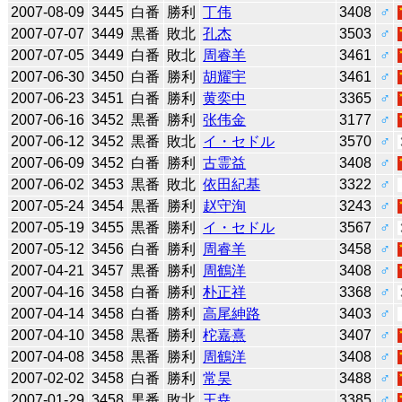
2007-08-09
3445
白番
勝利
丁伟
3408
♂
2007-07-07
3449
黒番
敗北
孔杰
3503
♂
2007-07-05
3449
白番
敗北
周睿羊
3461
♂
2007-06-30
3450
白番
勝利
胡耀宇
3461
♂
2007-06-23
3451
白番
勝利
黄奕中
3365
♂
2007-06-16
3452
黒番
勝利
张伟金
3177
♂
2007-06-12
3452
黒番
敗北
イ・セドル
3570
♂
2007-06-09
3452
白番
勝利
古霊益
3408
♂
2007-06-02
3453
黒番
敗北
依田紀基
3322
♂
2007-05-24
3454
黒番
勝利
赵守洵
3243
♂
2007-05-19
3455
黒番
勝利
イ・セドル
3567
♂
2007-05-12
3456
白番
勝利
周睿羊
3458
♂
2007-04-21
3457
黒番
勝利
周鶴洋
3408
♂
2007-04-16
3458
白番
勝利
朴正祥
3368
♂
2007-04-14
3458
白番
勝利
高尾紳路
3403
♂
2007-04-10
3458
黒番
勝利
柁嘉熹
3407
♂
2007-04-08
3458
黒番
勝利
周鶴洋
3408
♂
2007-02-02
3458
白番
勝利
常昊
3488
♂
2007-01-29
3458
黒番
敗北
王尭
3385
♂