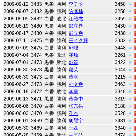
2009-09-12
3483
黒番
勝利
李テツ
3458
♂
2009-09-07
3482
黒番
勝利
陈潇楠
3258
♂
2009-09-05
3482
白番
敗北
江维杰
3455
♂
2009-08-19
3480
黒番
勝利
彭立尭
3430
♂
2009-08-17
3480
白番
勝利
彭立尭
3430
♂
2009-07-11
3475
白番
勝利
王イク輝
3332
♂
2009-07-09
3475
白番
勝利
邱峻
3448
♂
2009-07-04
3474
黒番
敗北
崔灿
3261
♂
2009-07-01
3473
黒番
敗北
彭筌
3422
♂
2009-06-30
3473
黒番
勝利
段荣
3044
♂
2009-06-30
3473
白番
勝利
董彦
3215
♂
2009-06-27
3473
白番
勝利
朴文尭
3463
♂
2009-06-18
3472
白番
敗北
李康
3348
♂
2009-06-13
3471
黒番
勝利
黄奕中
3319
♂
2009-06-06
3470
白番
勝利
张东岳
3188
♂
2009-06-03
3470
白番
勝利
孔杰
3528
♂
2009-06-01
3469
白番
勝利
胡耀宇
3431
♂
2009-05-30
3469
白番
勝利
王磊
3340
♂
2009-05-28
3469
白番
敗北
古霊益
3474
♂