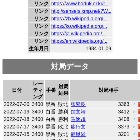
リンク
https://www.baduk.or.kr/r...
リンク
http://senseis.xmp.net/?W...
リンク
https://zh.wikipedia.org/...
リンク
https://ko.wikipedia.org/...
リンク
https://ja.wikipedia.org/...
リンク
https://en.wikipedia.org/...
生年月日
1984-01-09
対局データ
レー
対局
日付
ティ
手番
対局相手
結果
ング
2022-07-20
3400
黒番
敗北
张紫良
3363
♂
2022-07-19
3400
白番
勝利
鍾文靖
3412
♂
2022-07-18
3400
白番
勝利
马逸超
3408
♂
2022-07-17
3400
黒番
敗北
廖行文
3373
♂
2022-07-15
3400
黒番
敗北
韩恩溢
3201
♂