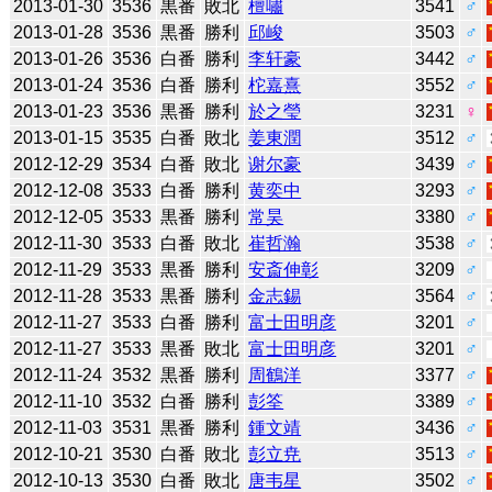
2013-01-30
3536
黒番
敗北
檀嘯
3541
♂
2013-01-28
3536
黒番
勝利
邱峻
3503
♂
2013-01-26
3536
白番
勝利
李轩豪
3442
♂
2013-01-24
3536
白番
勝利
柁嘉熹
3552
♂
2013-01-23
3536
黒番
勝利
於之瑩
3231
♀
2013-01-15
3535
白番
敗北
姜東潤
3512
♂
2012-12-29
3534
白番
敗北
谢尔豪
3439
♂
2012-12-08
3533
白番
勝利
黄奕中
3293
♂
2012-12-05
3533
黒番
勝利
常昊
3380
♂
2012-11-30
3533
白番
敗北
崔哲瀚
3538
♂
2012-11-29
3533
黒番
勝利
安斎伸彰
3209
♂
2012-11-28
3533
黒番
勝利
金志錫
3564
♂
2012-11-27
3533
白番
勝利
富士田明彦
3201
♂
2012-11-27
3533
黒番
敗北
富士田明彦
3201
♂
2012-11-24
3532
黒番
勝利
周鶴洋
3377
♂
2012-11-10
3532
白番
勝利
彭筌
3389
♂
2012-11-03
3531
黒番
勝利
鍾文靖
3436
♂
2012-10-21
3530
白番
敗北
彭立尭
3513
♂
2012-10-13
3530
白番
敗北
唐韦星
3502
♂