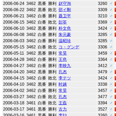
2006-06-24
3462
黒番
勝利
赵守洵
3260
♂
2006-06-22
3462
黒番
敗北
邵イ剛
3309
♂
2006-06-21
3462
白番
勝利
聂卫平
3210
♂
2006-06-15
3462
白番
敗北
彭筌
3369
♂
2006-06-10
3462
黒番
勝利
朴文尭
3424
♂
2006-06-08
3462
白番
勝利
朱元豪
3285
♂
2006-06-03
3462
白番
勝利
温昭珍
3285
♂
2006-05-15
3462
白番
敗北
コ・グンデ
3306
♂
2006-05-11
3462
黒番
勝利
常昊
3459
♂
2006-04-28
3462
白番
勝利
王尭
3364
♂
2006-04-27
3462
白番
勝利
李映九
3412
♂
2006-04-20
3462
黒番
勝利
孔杰
3479
♂
2006-04-15
3462
白番
敗北
李テツ
3424
♂
2006-04-10
3462
黒番
勝利
时越
3338
♂
2006-04-02
3462
白番
勝利
常昊
3457
♂
2006-03-27
3462
白番
敗北
孔杰
3477
♂
2006-03-18
3461
白番
敗北
王磊
3394
♂
2006-03-17
3461
黒番
勝利
古力
3527
♂
2006-03-16
3461
黒番
勝利
李劼
3260
♂