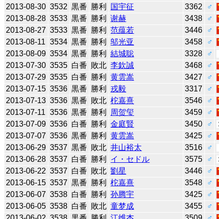
2013-08-30
3532
黒番
勝利
国宇征
3362
♂
2013-08-28
3533
黒番
勝利
谢赫
3438
♂
2013-08-27
3533
黒番
勝利
范蕴若
3446
♂
2013-08-11
3534
黒番
勝利
邬光亚
3458
♂
2013-08-09
3534
黒番
勝利
結城聡
3328
♂
2013-07-30
3535
白番
敗北
李欽誠
3468
♂
2013-07-29
3535
白番
勝利
黄雲嵩
3427
♂
2013-07-15
3536
黒番
勝利
戎毅
3317
♂
2013-07-13
3536
黒番
敗北
柁嘉熹
3546
♂
2013-07-11
3536
黒番
勝利
周贺玺
3459
♂
2013-07-09
3536
白番
勝利
金庭賢
3450
♂
2013-07-07
3536
黒番
勝利
黄雲嵩
3425
♂
2013-06-29
3537
黒番
敗北
井山裕太
3516
♂
2013-06-28
3537
白番
勝利
イ・セドル
3575
♂
2013-06-22
3537
白番
敗北
劉星
3446
♂
2013-06-15
3537
黒番
勝利
柁嘉熹
3548
♂
2013-06-07
3538
白番
勝利
孙腾宇
3425
♂
2013-06-05
3538
白番
敗北
童梦成
3455
♂
2013-06-02
3538
黒番
勝利
江维杰
3509
♂