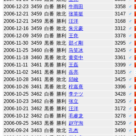
2006-12-23
3459
白番
勝利
牛雨田
3358
♂
2006-12-21
3459
白番
敗北
张英挺
3147
♂
2006-12-21
3459
黒番
勝利
汪洋
3168
♂
2006-12-16
3459
白番
敗北
朱元豪
3312
♂
2006-12-09
3459
白番
勝利
王尭
3378
♂
2006-11-30
3459
黒番
敗北
邵イ剛
3295
♂
2006-11-25
3460
白番
勝利
马笑冰
3245
♂
2006-11-18
3460
黒番
敗北
黄奕中
3361
♂
2006-11-11
3461
黒番
勝利
王磊
3399
♂
2006-11-02
3461
黒番
勝利
岳亮
3185
♂
2006-10-28
3461
黒番
敗北
邱峻
3425
♂
2006-10-26
3461
黒番
敗北
柁嘉熹
3396
♂
2006-10-25
3462
白番
勝利
李テツ
3428
♂
2006-10-23
3462
白番
勝利
张立
3295
♂
2006-10-21
3462
黒番
勝利
汪洋
3172
♂
2006-10-12
3462
白番
勝利
毛睿龙
3278
♂
2006-09-25
3463
黒番
勝利
赵守洵
3259
♂
2006-09-24
3463
白番
敗北
孔杰
3490
♂