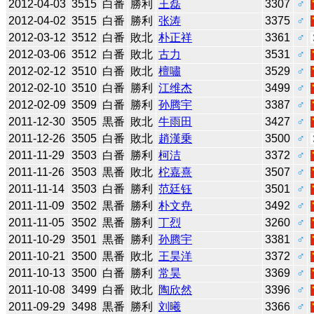
2012-04-03
3515
白番
勝利
王磊
3307
♂
2012-04-02
3515
白番
勝利
张涛
3375
♂
2012-03-12
3512
白番
敗北
朴正祥
3361
♂
2012-03-06
3512
白番
敗北
古力
3531
♂
2012-02-12
3510
白番
敗北
檀嘯
3529
♂
2012-02-10
3510
白番
勝利
江维杰
3499
♂
2012-02-09
3509
白番
勝利
孙腾宇
3387
♂
2011-12-30
3505
黒番
敗北
牛雨田
3427
♂
2011-12-26
3505
白番
敗北
趙漢乗
3500
♂
2011-11-29
3503
白番
勝利
柯洁
3372
♂
2011-11-26
3503
黒番
敗北
柁嘉熹
3507
♂
2011-11-14
3503
白番
勝利
范廷钰
3501
♂
2011-11-09
3502
黒番
勝利
朴文尭
3492
♂
2011-11-05
3502
黒番
勝利
丁烈
3260
♂
2011-10-29
3501
黒番
勝利
孙腾宇
3381
♂
2011-10-21
3500
黒番
敗北
王昊洋
3372
♂
2011-10-13
3500
白番
勝利
常昊
3369
♂
2011-10-08
3499
白番
敗北
陶欣然
3396
♂
2011-09-29
3498
黒番
勝利
刘曦
3366
♂