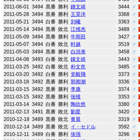
2011-06-01
3494
黒番
勝利
鍾文靖
3444
♂
2011-05-28
3494
黒番
勝利
王昊洋
3368
♂
2011-05-21
3494
白番
勝利
刘曦
3363
♂
2011-05-14
3494
黒番
敗北
江维杰
3489
♂
2011-05-09
3494
黒番
勝利
牛雨田
3427
♂
2011-05-07
3494
白番
敗北
时越
3519
♂
2011-05-03
3494
黒番
勝利
白洪淅
3458
♂
2011-04-08
3493
白番
敗北
鍾文靖
3443
♂
2011-03-25
3492
白番
敗北
朴文尭
3485
♂
2011-03-20
3492
白番
勝利
党毅飛
3373
♂
2011-03-18
3492
黒番
勝利
郭闻潮
3336
♂
2011-03-15
3492
黒番
勝利
李康
3374
♂
2011-03-15
3492
黒番
勝利
张维
3353
♂
2011-03-14
3492
白番
勝利
陶欣然
3380
♂
2011-02-13
3491
黒番
敗北
劉星
3420
♂
2010-12-18
3489
黒番
敗北
黄晨
3319
♂
2010-12-14
3489
黒番
敗北
イ・セドル
3592
♂
2010-12-11
3489
白番
勝利
张强
3296
♂