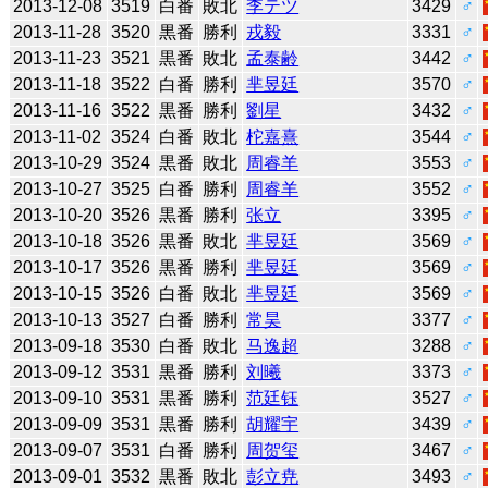
2013-12-08
3519
白番
敗北
李テツ
3429
♂
2013-11-28
3520
黒番
勝利
戎毅
3331
♂
2013-11-23
3521
黒番
敗北
孟泰齢
3442
♂
2013-11-18
3522
白番
勝利
芈昱廷
3570
♂
2013-11-16
3522
黒番
勝利
劉星
3432
♂
2013-11-02
3524
白番
敗北
柁嘉熹
3544
♂
2013-10-29
3524
黒番
敗北
周睿羊
3553
♂
2013-10-27
3525
白番
勝利
周睿羊
3552
♂
2013-10-20
3526
黒番
勝利
张立
3395
♂
2013-10-18
3526
黒番
敗北
芈昱廷
3569
♂
2013-10-17
3526
黒番
勝利
芈昱廷
3569
♂
2013-10-15
3526
白番
敗北
芈昱廷
3569
♂
2013-10-13
3527
白番
勝利
常昊
3377
♂
2013-09-18
3530
白番
敗北
马逸超
3288
♂
2013-09-12
3531
黒番
勝利
刘曦
3373
♂
2013-09-10
3531
黒番
勝利
范廷钰
3527
♂
2013-09-09
3531
黒番
勝利
胡耀宇
3439
♂
2013-09-07
3531
白番
勝利
周贺玺
3467
♂
2013-09-01
3532
黒番
敗北
彭立尭
3493
♂