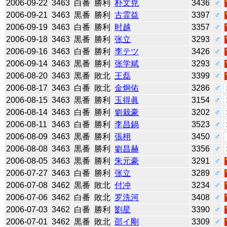
2006-09-22
3463
白番
勝利
朴文尭
3436
♂
2006-09-21
3463
黒番
勝利
古霊益
3397
♂
2006-09-19
3463
白番
勝利
时越
3357
♂
2006-09-18
3463
黒番
勝利
张立
3293
♂
2006-09-16
3463
白番
勝利
李テツ
3426
♂
2006-09-14
3463
黒番
勝利
张学斌
3293
♂
2006-08-20
3463
黒番
敗北
王磊
3399
♂
2006-08-17
3463
白番
敗北
金炯佑
3286
♂
2006-08-15
3463
黒番
勝利
玉得眞
3154
♂
2006-08-14
3463
白番
勝利
劉栽豪
3202
♂
2006-08-11
3463
白番
勝利
李昌鍋
3523
♂
2006-08-09
3463
黒番
勝利
張栩
3450
♂
2006-08-08
3463
黒番
勝利
劉昌赫
3356
♂
2006-08-05
3463
黒番
勝利
朱元豪
3291
♂
2006-07-27
3463
白番
勝利
张立
3289
♂
2006-07-08
3462
黒番
敗北
付冲
3234
♂
2006-07-06
3462
白番
敗北
罗洗河
3408
♂
2006-07-03
3462
白番
勝利
劉星
3390
♂
2006-07-01
3462
黒番
敗北
邵イ剛
3309
♂