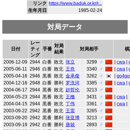
リンク
https://www.baduk.or.kr/r...
生年月日
1985-02-24
対局データ
レー
対局
日付
ティ
手番
対局相手
棋
結果
ング
2006-12-09
2944
白番
敗北
张立
3299
♂
|
cwa
|
2005-06-11
2946
白番
敗北
王尭
3340
♂
|
cwa
|
2005-04-16
2946
黒番
敗北
金承俊
3262
♂
|
go4go
2004-12-16
2948
白番
勝利
罗洗河
3385
♂
|
cwa
|
2004-06-17
2944
黒番
敗北
赵哲伦
3213
♂
2004-05-23
2944
黒番
敗北
王檄
3431
♂
|
cwa
|
2004-04-15
2944
黒番
敗北
丁伟
3361
♂
|
cwa
|
2003-09-22
2942
黒番
敗北
王雷
3265
♂
2003-09-20
2942
黒番
勝利
张亚博
3213
♂
2003-09-19
2942
白番
勝利
唐兢
2893
♂