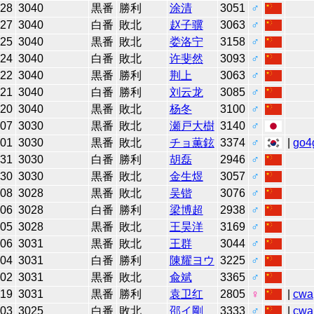
-28
3040
黒番
勝利
涂清
3051
♂
-27
3040
白番
敗北
赵子骥
3063
♂
-25
3040
黒番
敗北
娄洛宁
3158
♂
-24
3040
白番
敗北
许斐然
3093
♂
-22
3040
黒番
勝利
荆上
3063
♂
-21
3040
白番
勝利
刘云龙
3085
♂
-20
3040
黒番
敗北
杨冬
3100
♂
-07
3030
黒番
敗北
瀬戸大樹
3140
♂
-01
3030
黒番
敗北
チョ薫鉉
3374
♂
|
go4
-31
3030
白番
勝利
胡磊
2946
♂
-30
3030
黒番
敗北
金生煜
3057
♂
-08
3028
黒番
敗北
吴锴
3076
♂
-06
3028
白番
勝利
梁博超
2938
♂
-05
3028
黒番
敗北
王昊洋
3169
♂
-06
3031
黒番
敗北
王群
3044
♂
-04
3031
白番
勝利
陳耀ヨウ
3225
♂
-02
3031
黒番
敗北
兪斌
3365
♂
-19
3031
黒番
勝利
袁卫红
2805
♀
|
cwa
-03
3025
白番
敗北
邵イ剛
3333
♂
|
cwa