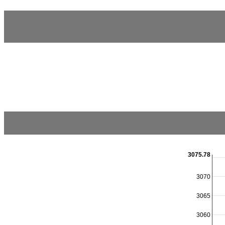
3075.78
3070
3065
3060