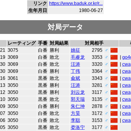
リンク
https://www.baduk.or.kr/r...
生年月日
1980-06-27
対局データ
レーティング
手番
対局結果
対局相手
-21
3075
白番
勝利
姚征
2795
♂
-19
3069
白番
敗北
毛睿龙
3353
♂
|
go4
-30
3069
白番
敗北
汪涛
3320
♂
|
cwa
-30
3069
白番
勝利
丁伟
3364
♂
|
cwa
-16
3061
黒番
敗北
兪斌
3343
♂
|
cwa
-13
3050
黒番
勝利
汪涛
3281
♂
|
cwa
-12
3050
黒番
勝利
刘云龙
3117
♂
|
cwa
-10
3050
黒番
敗北
郭天瑞
3135
♂
|
cwa
-09
3050
白番
勝利
朱仁坤
2878
♂
|
cwa
-07
3050
白番
敗北
方昊
3172
♂
|
cwa
-06
3050
白番
敗北
李聪
3153
♂
|
cwa
-05
3050
黒番
敗北
娄洛宁
3177
♂