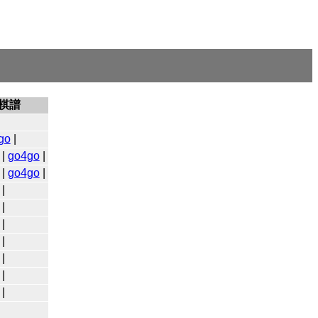
棋譜
go
|
|
go4go
|
|
go4go
|
|
|
|
|
|
|
|