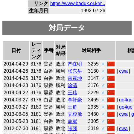
リンク
https://www.baduk.or.kr/r...
生年月日
1992-07-26
対局データ
レー
対局
日付
ティ
手番
対局相手
棋
結果
ング
2014-04-29
3176
黒番
敗北
严在明
3255
♂
2014-04-26
3176
白番
勝利
张东岳
3130
♂
|
cwa
|
2014-04-25
3176
白番
敗北
雷震坤
3147
♂
2014-04-23
3176
黒番
勝利
涂清
3176
♂
2014-04-22
3176
黒番
敗北
王玮
3229
♂
2014-03-27
3176
白番
敗北
李轩豪
3465
♂
|
go4go
2013-09-27
3180
黒番
勝利
王群
2935
♂
|
go4go
2013-06-05
3181
黒番
敗北
党毅飛
3430
♂
|
cwa
|
2013-05-23
3181
白番
敗北
兪斌
3305
♂
2012-07-30
3191
黒番
敗北
张强
3319
♂
|
cwa
|