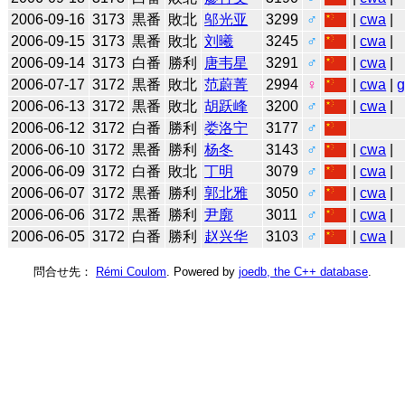
2006-09-16
3173
黒番
敗北
邬光亚
3299
♂
|
cwa
|
2006-09-15
3173
黒番
敗北
刘曦
3245
♂
|
cwa
|
2006-09-14
3173
白番
勝利
唐韦星
3291
♂
|
cwa
|
2006-07-17
3172
黒番
敗北
范蔚菁
2994
♀
|
cwa
|
2006-06-13
3172
黒番
敗北
胡跃峰
3200
♂
|
cwa
|
2006-06-12
3172
白番
勝利
娄洛宁
3177
♂
2006-06-10
3172
黒番
勝利
杨冬
3143
♂
|
cwa
|
2006-06-09
3172
白番
敗北
丁明
3079
♂
|
cwa
|
2006-06-07
3172
黒番
勝利
郭北雅
3050
♂
|
cwa
|
2006-06-06
3172
黒番
勝利
尹廓
3011
♂
|
cwa
|
2006-06-05
3172
白番
勝利
赵兴华
3103
♂
|
cwa
|
問合せ先：
Rémi Coulom
. Powered by
joedb, the C++ database
.