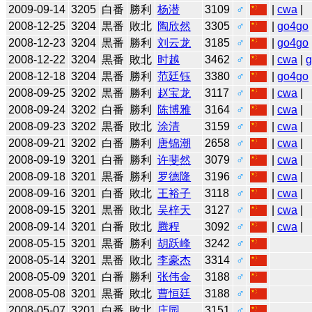
2009-09-14
3205
白番
勝利
杨潜
3109
♂
|
cwa
|
2008-12-25
3204
黒番
敗北
陶欣然
3305
♂
|
go4go
2008-12-23
3204
黒番
勝利
刘云龙
3185
♂
|
go4go
2008-12-22
3204
黒番
敗北
时越
3462
♂
|
cwa
|
2008-12-18
3204
黒番
勝利
范廷钰
3380
♂
|
go4go
2008-09-25
3202
黒番
勝利
赵宝龙
3117
♂
|
cwa
|
2008-09-24
3202
白番
勝利
陈博雅
3164
♂
|
cwa
|
2008-09-23
3202
黒番
敗北
涂清
3159
♂
|
cwa
|
2008-09-21
3202
白番
勝利
唐锦潮
2658
♂
|
cwa
|
2008-09-19
3201
白番
勝利
许斐然
3079
♂
|
cwa
|
2008-09-18
3201
黒番
勝利
罗德隆
3196
♂
|
cwa
|
2008-09-16
3201
白番
敗北
王裕子
3118
♂
|
cwa
|
2008-09-15
3201
黒番
敗北
吴梓天
3127
♂
|
cwa
|
2008-09-14
3201
白番
敗北
腾程
3092
♂
|
cwa
|
2008-05-15
3201
黒番
勝利
胡跃峰
3242
♂
2008-05-14
3201
黒番
敗北
李豪杰
3314
♂
2008-05-09
3201
白番
勝利
张伟金
3188
♂
2008-05-08
3201
黒番
敗北
曹恒廷
3188
♂
2008-05-07
3201
白番
敗北
庄园
3151
♂