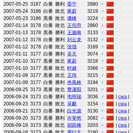
2007-05-25
3187
白番
勝利
晏宁
2880
♂
2007-05-24
3186
白番
敗北
蒋蔚
3219
♂
2007-05-23
3186
黒番
敗北
潘峰
3224
♂
2007-01-14
3178
白番
敗北
王倪乔
2860
♀
2007-01-13
3178
黒番
勝利
王迦南
3133
♂
2007-01-12
3178
白番
勝利
刘云龙
3132
♂
2007-01-12
3178
白番
敗北
张强
3169
♂
2007-01-11
3177
白番
勝利
吴天
3074
♂
2007-01-10
3177
黒番
敗北
蒋蔚
3218
♂
2007-01-10
3177
黒番
敗北
时越
3366
♂
2007-01-09
3177
黒番
敗北
王玮
3215
♂
2007-01-09
3177
白番
勝利
佟禹林
3194
♂
2006-09-25
3173
黒番
敗北
曹潇阳
3201
♂
2006-09-24
3173
白番
勝利
韦明瑞
3036
♂
|
cwa
|
2006-09-23
3173
白番
敗北
吴麒
3154
♂
|
cwa
|
2006-09-21
3173
白番
勝利
白光源
3130
♂
|
cwa
|
2006-09-20
3173
黒番
勝利
许斐然
3082
♂
|
cwa
|
2006-09-19
3173
黒番
敗北
胡跃峰
3203
♂
|
cwa
|
2006-09-18
3173
白番
敗北
廖行文
3190
♂
|
cwa
|