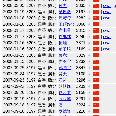
2008-03-05
3202
白番
敗北
孙力
3335
♂
|
cwa
|
2008-01-19
3203
黒番
勝利
吴树浩
3197
♂
|
cwa
|
2008-01-18
3203
白番
敗北
周贺玺
3282
♂
|
cwa
|
2008-01-18
3203
黒番
勝利
王硕(94)
3066
♂
2008-01-17
3203
白番
敗北
唐韦星
3315
♂
|
cwa
|
2008-01-17
3203
黒番
勝利
佟禹林
3240
♂
|
cwa
|
2008-01-16
3203
黒番
敗北
檀嘯
3371
♂
|
cwa
|
2008-01-16
3203
白番
勝利
单子腾
3169
♂
|
cwa
|
2008-01-15
3203
白番
勝利
蔡竞
3329
♂
2008-01-15
3203
黒番
勝利
娄洛宁
3232
♂
2007-09-25
3197
黒番
敗北
孙腾宇
3347
♂
2007-09-24
3197
黒番
勝利
吴天
3108
♂
2007-09-23
3197
白番
敗北
汪涛
3296
♂
2007-09-22
3197
白番
敗北
胡跃峰
3239
♂
2007-09-20
3197
白番
勝利
刘云龙
3158
♂
2007-09-19
3197
白番
敗北
张亚博
3291
♂
2007-09-18
3197
黒番
勝利
潘非
3224
♂
2007-09-16
3197
黒番
勝利
罗德隆
3210
♂