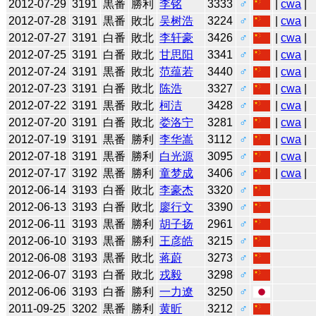
2012-07-29
3191
黒番
勝利
李铭
3333
♂
|
cwa
|
2012-07-28
3191
黒番
敗北
吴树浩
3224
♂
|
cwa
|
2012-07-27
3191
白番
敗北
李轩豪
3426
♂
|
cwa
|
2012-07-25
3191
白番
敗北
甘思阳
3341
♂
|
cwa
|
2012-07-24
3191
黒番
敗北
范蕴若
3440
♂
|
cwa
|
2012-07-23
3191
白番
敗北
陈浩
3327
♂
|
cwa
|
2012-07-22
3191
黒番
敗北
柯洁
3428
♂
|
cwa
|
2012-07-20
3191
白番
敗北
娄洛宁
3281
♂
|
cwa
|
2012-07-19
3191
黒番
勝利
李华嵩
3112
♂
|
cwa
|
2012-07-18
3191
黒番
勝利
白光源
3095
♂
|
cwa
|
2012-07-17
3192
黒番
勝利
童梦成
3406
♂
|
cwa
|
2012-06-14
3193
白番
敗北
李豪杰
3320
♂
2012-06-13
3193
白番
敗北
廖行文
3390
♂
2012-06-11
3193
黒番
勝利
胡子扬
2961
♂
2012-06-10
3193
黒番
勝利
王彦皓
3215
♂
2012-06-08
3193
黒番
敗北
蒋蔚
3273
♂
2012-06-07
3193
白番
敗北
戎毅
3298
♂
2012-06-06
3193
白番
勝利
一力遼
3250
♂
2011-09-25
3202
黒番
勝利
黄昕
3212
♂