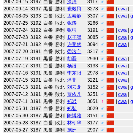
2007-09-15
3197
白番
勝利
涂清
3117
♂
2007-09-14
3197
黒番
勝利
党毅飛
3278
♂
|
cwa
|
2007-08-05
3193
白番
敗北
孟泰齢
3307
♂
|
cwa
|
2007-07-25
3192
白番
敗北
张涛
3266
♂
2007-07-24
3192
白番
勝利
张强
3191
♂
|
cwa
|
2007-07-23
3192
白番
勝利
赵子骥
3085
♂
|
cwa
|
2007-07-21
3192
白番
勝利
许斐然
3094
♂
|
cwa
|
2007-07-20
3191
白番
敗北
娄洛宁
3217
♂
2007-07-19
3191
黒番
勝利
胡磊
2930
♂
|
cwa
|
2007-07-17
3191
白番
勝利
杨潜
3133
♂
|
cwa
|
2007-07-16
3191
黒番
勝利
李东阳
2978
♂
|
cwa
|
2007-07-15
3191
白番
敗北
潘非
3221
♂
|
cwa
|
2007-07-13
3191
白番
敗北
刘云龙
3152
♂
|
cwa
|
2007-07-12
3191
黒番
敗北
贾依凡
3251
♂
|
cwa
|
2007-07-11
3191
黒番
勝利
郑岩
3051
♀
|
cwa
|
2007-05-31
3187
白番
勝利
郑弘
3029
♂
2007-05-30
3187
黒番
勝利
陈博雅
3151
♂
2007-05-28
3187
白番
敗北
林朝华
3177
♂
2007-05-27
3187
黒番
勝利
施洲
2907
♂