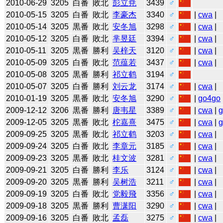
2010-06-29
3205
白番
敗北
彭立尭
3439
♂
2010-05-15
3205
白番
敗北
李豪杰
3340
♂
|
cwa
|
2010-05-14
3205
黒番
敗北
安冬旭
3298
♂
|
cwa
|
2010-05-12
3205
白番
敗北
芈昱廷
3394
♂
|
cwa
|
2010-05-11
3205
黒番
勝利
吴梓天
3120
♂
|
cwa
|
2010-05-09
3205
白番
敗北
范蕴若
3437
♂
|
cwa
|
2010-05-08
3205
黒番
勝利
祁立鹤
3194
♂
2010-05-07
3205
白番
勝利
刘云龙
3174
♂
|
cwa
|
2010-01-19
3205
黒番
敗北
安冬旭
3290
♂
|
go4go
2009-12-12
3206
黒番
勝利
唐韦星
3389
♂
|
cwa
|
2009-12-05
3205
黒番
敗北
柁嘉熹
3475
♂
|
cwa
|
2009-09-25
3205
黒番
敗北
祁立鹤
3203
♂
|
cwa
|
2009-09-24
3205
白番
敗北
李章元
3185
♂
|
cwa
|
2009-09-23
3205
黒番
敗北
桂文波
3281
♂
|
cwa
|
2009-09-21
3205
白番
勝利
李乐
3124
♂
|
cwa
|
2009-09-20
3205
黒番
勝利
吴树浩
3211
♂
|
cwa
|
2009-09-19
3205
白番
敗北
党毅飛
3356
♂
|
cwa
|
2009-09-18
3205
黒番
勝利
曹潇阳
3290
♂
|
cwa
|
2009-09-16
3205
白番
敗北
孟磊
3275
♂
|
cwa
|