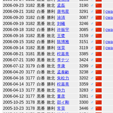
2006-09-23
3182
黒番
敗北
孟磊
3190
♂
2006-09-21
3182
白番
勝利
唐韦星
3291
♂
|
cwa
2006-09-20
3182
白番
勝利
涂清
3087
♂
|
cwa
2006-09-19
3182
黒番
敗北
刘曦
3246
♂
2006-09-18
3182
白番
勝利
许振宇
3085
♂
|
cwa
2006-09-16
3182
黒番
敗北
王鹭
3159
♂
2006-09-15
3182
白番
勝利
陈博雅
3151
♂
|
cwa
2006-09-14
3182
黒番
勝利
张昊
3119
♂
|
cwa
2006-08-21
3181
黒番
敗北
柁嘉熹
3385
♂
2006-07-21
3180
黒番
敗北
李テツ
3424
♂
2006-07-12
3179
白番
敗北
李康
3299
♂
2006-04-20
3177
白番
敗北
孟泰齢
3238
♂
2006-04-16
3177
白番
敗北
朱松力
3202
♂
2006-04-14
3177
白番
勝利
柁嘉熹
3359
♂
2006-04-13
3177
黒番
敗北
孙力
3283
♂
2006-04-12
3177
黒番
敗北
董彦
3281
♂
2005-10-25
3178
黒番
敗北
邵イ剛
3300
♂
2005-10-23
3178
黒番
勝利
常昊
3446
♂