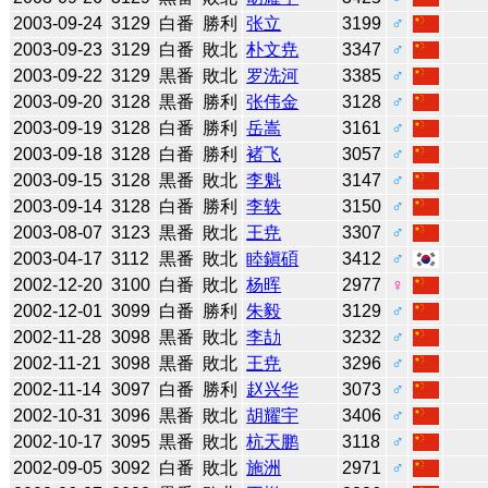
2003-09-24
3129
白番
勝利
张立
3199
♂
2003-09-23
3129
白番
敗北
朴文尭
3347
♂
2003-09-22
3129
黒番
敗北
罗洗河
3385
♂
2003-09-20
3128
黒番
勝利
张伟金
3128
♂
2003-09-19
3128
白番
勝利
岳嵩
3161
♂
2003-09-18
3128
白番
勝利
褚飞
3057
♂
2003-09-15
3128
黒番
敗北
李魁
3147
♂
2003-09-14
3128
白番
勝利
李轶
3150
♂
2003-08-07
3123
黒番
敗北
王尭
3307
♂
2003-04-17
3112
黒番
敗北
睦鎭碩
3412
♂
2002-12-20
3100
白番
敗北
杨晖
2977
♀
2002-12-01
3099
白番
勝利
朱毅
3129
♂
2002-11-28
3098
黒番
敗北
李劼
3232
♂
2002-11-21
3098
黒番
敗北
王尭
3296
♂
2002-11-14
3097
白番
勝利
赵兴华
3073
♂
2002-10-31
3096
黒番
敗北
胡耀宇
3406
♂
2002-10-17
3095
黒番
敗北
杭天鹏
3118
♂
2002-09-05
3092
白番
敗北
施洲
2971
♂