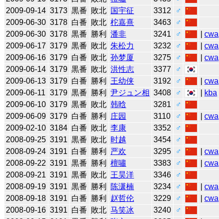
2009-09-14
3173
黒番
敗北
国宇征
3312
♂
2009-06-30
3178
白番
敗北
柁嘉熹
3463
♂
2009-06-30
3178
黒番
勝利
潘非
3241
♂
|
cwa
2009-06-17
3179
黒番
敗北
朱松力
3232
♂
|
cwa
2009-06-16
3179
白番
敗北
孙梦厦
3275
♂
|
cwa
2009-06-14
3179
黒番
敗北
洪性志
3377
♂
2009-06-13
3179
白番
勝利
王幼侠
3192
♂
|
cwa
2009-06-11
3179
黒番
勝利
尹ジュン相
3408
♂
|
kba
2009-06-10
3179
黒番
敗北
韩晗
3281
♂
2009-06-09
3179
白番
勝利
庄园
3110
♂
|
cwa
2009-02-10
3184
白番
敗北
李康
3352
♂
2008-09-25
3191
黒番
敗北
时越
3454
♂
2008-09-24
3191
白番
勝利
严欢
3295
♂
|
cwa
2008-09-22
3191
黒番
勝利
檀嘯
3383
♂
|
cwa
2008-09-21
3191
黒番
敗北
王昊洋
3346
♂
2008-09-19
3191
黒番
勝利
陈潇楠
3234
♂
|
cwa
2008-09-18
3191
白番
勝利
赵哲伦
3229
♂
|
cwa
2008-09-16
3191
白番
敗北
马笑冰
3240
♂