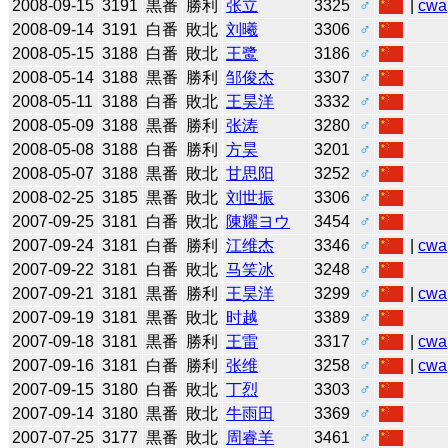
2008-09-15
3191
黒番
勝利
张立
3325
♂
|
cwa
2008-09-14
3191
白番
敗北
刘曦
3306
♂
2008-05-15
3188
白番
敗北
王鹭
3186
♂
2008-05-14
3188
黒番
勝利
邹俊杰
3307
♂
2008-05-11
3188
白番
敗北
王昊洋
3332
♂
2008-05-09
3188
黒番
勝利
张涛
3280
♂
2008-05-08
3188
白番
勝利
方昊
3201
♂
2008-05-07
3188
黒番
敗北
甘思阳
3252
♂
2008-02-25
3185
黒番
敗北
刘世振
3306
♂
2007-09-25
3181
白番
敗北
陳耀ヨウ
3454
♂
2007-09-24
3181
白番
勝利
江维杰
3346
♂
|
cwa
2007-09-22
3181
白番
敗北
马笑冰
3248
♂
2007-09-21
3181
黒番
勝利
王昊洋
3299
♂
|
cwa
2007-09-19
3181
黒番
敗北
时越
3389
♂
2007-09-18
3181
黒番
勝利
王雷
3317
♂
|
cwa
2007-09-16
3181
白番
勝利
张维
3258
♂
|
cwa
2007-09-15
3180
白番
敗北
丁烈
3303
♂
2007-09-14
3180
黒番
敗北
牛雨田
3369
♂
2007-07-25
3177
黒番
敗北
周睿羊
3461
♂