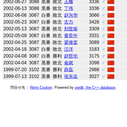
2002-06-27
3088
黒番
敗北
王檄
3336
♂
2002-06-13
3088
黒番
敗北
丁伟
3336
♂
2002-06-06
3087
白番
敗北
赵兴华
3066
♂
2002-05-23
3087
白番
敗北
古力
3426
♂
2002-05-13
3087
黒番
敗北
刘世振
3309
♂
2002-05-09
3087
白番
敗北
黄奕中
3331
♂
2002-04-25
3087
黒番
敗北
梁偉棠
3089
♂
2002-04-18
3087
白番
敗北
汪洋
3183
♂
2002-04-08
3087
白番
勝利
赵哲伦
3175
♂
2002-04-04
3087
黒番
敗北
兪斌
3398
♂
1999-07-20
3102
黒番
勝利
薛磊
2988
♂
1999-07-13
3102
黒番
勝利
张东岳
3027
♂
問合せ先：
Rémi Coulom
. Powered by
joedb, the C++ database
.