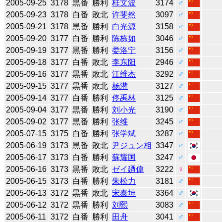
2005-09-25
3178
黒番
勝利
桂文波
3174
♂
2005-09-23
3178
白番
敗北
许斐然
3097
♂
2005-09-21
3178
黒番
勝利
白光源
3158
♂
2005-09-20
3177
白番
勝利
陈栋如
3046
♂
2005-09-19
3177
黒番
勝利
娄洛宁
3156
♂
2005-09-18
3177
白番
敗北
李东阳
2946
♂
2005-09-16
3177
黒番
敗北
江维杰
3292
♂
2005-09-15
3177
黒番
敗北
杨潜
3127
♂
2005-09-14
3177
白番
勝利
佟禹林
3125
♂
2005-09-04
3177
黒番
勝利
刘小光
3190
♂
2005-09-02
3177
黒番
勝利
张维
3245
♂
2005-07-15
3175
白番
勝利
张学斌
3287
♂
2005-06-19
3173
黒番
敗北
尹ジュン相
3347
♂
2005-06-17
3173
白番
勝利
蘇耀国
3247
♂
2005-06-16
3173
黒番
敗北
ゼイ廼偉
3222
♀
2005-06-15
3173
白番
勝利
朱松力
3181
♂
2005-06-13
3172
黒番
敗北
宋泰坤
3364
♂
2005-06-12
3172
黒番
勝利
刘熙
3083
♂
2005-06-11
3172
白番
勝利
田舟
3041
♂