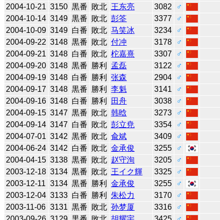
2004-10-21
3150
黒番
敗北
王东亮
3082
♂
2004-10-14
3149
黒番
敗北
彭筌
3377
♂
2004-10-09
3149
白番
敗北
马笑冰
3234
♂
2004-09-22
3148
黒番
敗北
付冲
3178
♂
2004-09-21
3148
白番
敗北
柁嘉熹
3307
♂
2004-09-20
3148
黒番
勝利
孟磊
3122
♂
2004-09-19
3148
白番
勝利
张森
2904
♂
2004-09-17
3148
黒番
勝利
李魁
3141
♂
2004-09-16
3148
白番
勝利
田舟
3038
♂
2004-09-15
3147
黒番
敗北
韩晗
3273
♂
2004-09-14
3147
白番
敗北
彭立尭
3354
♂
2004-07-01
3142
黒番
敗北
兪斌
3409
♂
2004-06-24
3142
白番
敗北
金承俊
3255
♂
2004-04-15
3138
黒番
敗北
赵守洵
3205
♂
2003-12-18
3134
黒番
敗北
王イク輝
3325
♂
2003-12-11
3134
黒番
勝利
金承俊
3255
♂
2003-12-04
3133
白番
勝利
朱松力
3170
♂
2003-11-06
3131
黒番
敗北
孙梦厦
3316
♂
2003-09-26
3129
黒番
敗北
胡耀宇
3425
♂