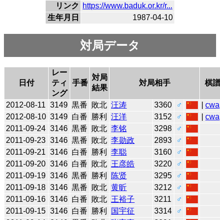
リンク
https://www.baduk.or.kr/r...
生年月日
1987-04-10
対局データ
レー
対局
日付
ティ
手番
対局相手
棋
結果
ング
2012-08-11
3149
黒番
敗北
汪涛
3360
♂
|
cwa
2012-08-10
3149
白番
勝利
汪洋
3152
♂
|
cwa
2011-09-24
3146
黒番
敗北
李铭
3298
♂
2011-09-23
3146
黒番
敗北
李勋政
2893
♂
2011-09-21
3146
白番
勝利
李聪
3160
♂
2011-09-20
3146
白番
敗北
王彦皓
3220
♂
2011-09-19
3146
黒番
勝利
陈贤
3295
♂
2011-09-18
3146
黒番
敗北
黄昕
3212
♂
2011-09-16
3146
白番
敗北
王裕子
3211
♂
2011-09-15
3146
白番
勝利
国宇征
3314
♂