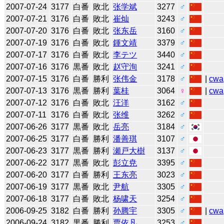
2007-07-24
3177
白番
敗北
张学斌
3277
♂
2007-07-21
3176
白番
敗北
崔灿
3243
♂
2007-07-20
3176
白番
敗北
张东岳
3160
♂
2007-07-19
3176
白番
敗北
鍾文靖
3379
♂
2007-07-17
3176
白番
敗北
李テツ
3440
♂
2007-07-16
3176
黒番
敗北
赵守洵
3241
♂
2007-07-15
3176
白番
勝利
张伟金
3178
♂
|
cwa
2007-07-13
3176
黒番
勝利
葉桂
3064
♀
|
cwa
2007-07-12
3176
白番
敗北
汪洋
3162
♂
2007-07-11
3176
白番
敗北
张维
3262
♂
2007-06-26
3177
黒番
敗北
岳亮
3184
♂
2007-06-25
3177
白番
勝利
潘善琪
3107
♂
2007-06-23
3177
黒番
勝利
瀬戸大樹
3137
♂
2007-06-22
3177
黒番
敗北
彭立尭
3395
♂
2007-06-20
3177
白番
勝利
王东亮
3023
♂
2007-06-19
3177
黒番
敗北
尹航
3305
♂
2007-06-18
3177
白番
敗北
杨啸天
3254
♂
2006-09-25
3182
白番
勝利
孙腾宇
3305
♂
|
cwa
2006-09-24
3182
黒番
勝利
贾依凡
3253
♂