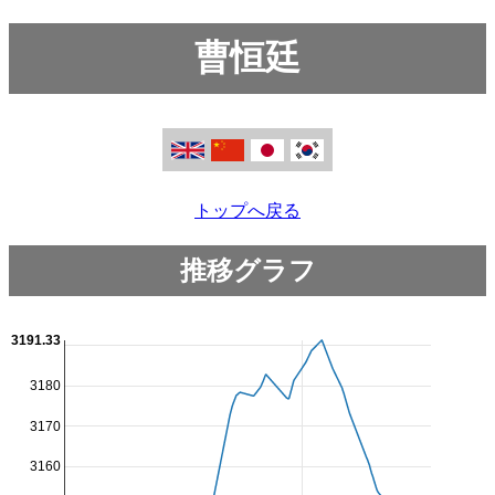
曹恒廷
トップへ戻る
推移グラフ
3191.33
3180
3170
3160