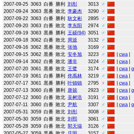
2007-09-25
3063
白番
勝利
刘彤
3013
♂
2007-09-24
3063
黒番
敗北
李豪杰
3290
♂
2007-09-22
3063
白番
勝利
耿文彬
2895
♂
2007-09-20
3063
白番
敗北
李东阳
2974
♂
2007-09-19
3063
黒番
勝利
王硕(94)
3051
♂
2007-09-18
3062
白番
敗北
周逵
3132
♂
2007-09-16
3062
黒番
敗北
张弛
3169
♂
2007-09-15
3062
黒番
敗北
安冬旭
3223
♂
|
cwa
|
2007-09-14
3062
白番
敗北
潘非
3224
♂
|
cwa
|
2007-07-20
3061
黒番
敗北
王鹭
3174
♂
|
cwa
|
2007-07-19
3061
白番
勝利
佟禹林
3219
♂
|
cwa
|
2007-07-17
3061
黒番
勝利
叶锦锦
2795
♀
|
cwa
|
2007-07-13
3060
白番
勝利
唐兢
2923
♂
|
cwa
|
2007-07-12
3060
白番
敗北
吴树浩
3191
♂
|
cwa
|
2007-07-11
3060
白番
敗北
尹航
3307
♂
|
cwa
|
2007-05-31
3059
白番
敗北
刘彤
3008
♂
2007-05-30
3059
白番
敗北
刘熙
3061
♂
2007-05-28
3059
白番
敗北
郭天瑞
3126
♂
2007-05-27
3059
黒番
敗北
庄园
3157
♂