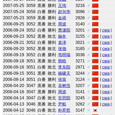
2007-05-25
3059
黒番
勝利
王玮
3216
♂
2007-05-24
3059
白番
勝利
赵兴华
3096
♂
2007-05-23
3059
黒番
勝利
金靖
2926
♂
2006-09-25
3052
黒番
敗北
周逵
3140
♂
2006-09-24
3052
白番
勝利
曹潇阳
3201
♂
|
cwa
|
2006-09-23
3052
黒番
敗北
杨冬
3155
♂
|
cwa
|
2006-09-21
3052
白番
勝利
袁泽
3021
♂
|
cwa
|
2006-09-20
3052
黒番
敗北
张弛
3165
♂
|
cwa
|
2006-09-19
3052
白番
勝利
韦明瑞
3036
♂
|
cwa
|
2006-09-18
3051
黒番
敗北
韩晗
3271
♂
|
cwa
|
2006-09-16
3051
白番
敗北
李东阳
2971
♂
|
cwa
|
2006-09-15
3051
黒番
敗北
杨啸天
3244
♂
|
cwa
|
2006-09-14
3051
白番
勝利
张策
3124
♂
|
cwa
|
2006-04-20
3047
黒番
敗北
吴树浩
3207
♂
|
cwa
|
2006-04-16
3047
黒番
勝利
周逵
3141
♂
|
cwa
|
2006-04-14
3047
白番
敗北
甘思阳
3245
♂
|
cwa
|
2006-04-13
3046
黒番
敗北
尹航
3262
♂
|
cwa
|
2006-04-12
3046
白番
敗北
朴昇哲
3147
♂