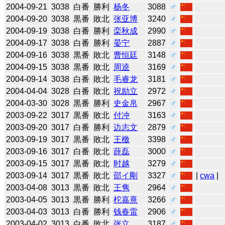
2004-09-21
3038
白番
勝利
杨冬
3088
♂
2004-09-20
3038
黒番
敗北
张亚博
3240
♂
2004-09-19
3038
白番
勝利
栾秋成
2990
♂
2004-09-17
3038
白番
勝利
晏宁
2887
♂
2004-09-16
3038
黒番
敗北
曹恒廷
3148
♂
2004-09-15
3038
黒番
敗北
周逵
3169
♂
2004-09-14
3038
白番
敗北
毛睿龙
3181
♂
2004-04-04
3028
白番
敗北
祝励立
2972
♂
2004-03-30
3028
黒番
勝利
史金帛
2967
♂
2003-09-22
3017
黒番
敗北
付冲
3163
♂
2003-09-20
3017
白番
勝利
边志文
2879
♂
2003-09-19
3017
黒番
敗北
王檄
3398
♂
2003-09-16
3017
白番
敗北
薛磊
3000
♂
2003-09-15
3017
黒番
敗北
时越
3279
♂
2003-09-14
3017
黒番
敗北
邵イ剛
3327
♂
|
cwa
|
2003-04-08
3013
黒番
敗北
王隽
2964
♂
2003-04-05
3013
黒番
勝利
柁嘉熹
3266
♂
2003-04-03
3013
白番
勝利
钱春雷
2906
♂
2003-04-02
3013
白番
敗北
张立
3187
♂