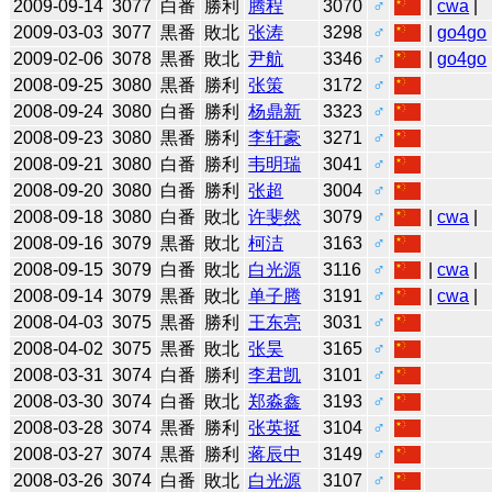
2009-09-14
3077
白番
勝利
腾程
3070
♂
|
cwa
|
2009-03-03
3077
黒番
敗北
张涛
3298
♂
|
go4go
2009-02-06
3078
黒番
敗北
尹航
3346
♂
|
go4go
2008-09-25
3080
黒番
勝利
张策
3172
♂
2008-09-24
3080
白番
勝利
杨鼎新
3323
♂
2008-09-23
3080
黒番
勝利
李轩豪
3271
♂
2008-09-21
3080
白番
勝利
韦明瑞
3041
♂
2008-09-20
3080
白番
勝利
张超
3004
♂
2008-09-18
3080
白番
敗北
许斐然
3079
♂
|
cwa
|
2008-09-16
3079
黒番
敗北
柯洁
3163
♂
2008-09-15
3079
白番
敗北
白光源
3116
♂
|
cwa
|
2008-09-14
3079
黒番
敗北
单子腾
3191
♂
|
cwa
|
2008-04-03
3075
黒番
勝利
王东亮
3031
♂
2008-04-02
3075
黒番
敗北
张昊
3165
♂
2008-03-31
3074
白番
勝利
李君凯
3101
♂
2008-03-30
3074
白番
敗北
郑淼鑫
3193
♂
2008-03-28
3074
黒番
勝利
张英挺
3104
♂
2008-03-27
3074
黒番
勝利
蒋辰中
3149
♂
2008-03-26
3074
白番
敗北
白光源
3107
♂