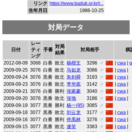
リンク
https://www.baduk.or.kr/r...
生年月日
1986-10-25
対局データ
レー
対局
日付
ティ
手番
対局相手
棋
結果
ング
2012-08-09
3068
白番
敗北
杨楷文
3296
♂
|
cwa
|
2009-09-25
3076
白番
敗北
马如龙
3086
♂
|
cwa
|
2009-09-24
3076
黒番
敗北
朱剑舜
3193
♂
|
cwa
|
2009-09-23
3076
白番
敗北
李华嵩
3142
♂
|
cwa
|
2009-09-21
3076
白番
勝利
张家豪
3040
♂
|
cwa
|
2009-09-20
3076
黒番
敗北
张弛
3186
♂
|
cwa
|
2009-09-19
3077
黒番
勝利
杨一(95)
3085
♂
2009-09-18
3077
黒番
敗北
刘云龙
3177
♂
|
cwa
|
2009-09-16
3077
白番
勝利
佟禹林
3276
♂
|
cwa
|
2009-09-15
3077
黒番
敗北
連笑
3383
♂
|
cwa
|