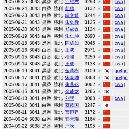
2005-09-25
3043
黒番
敗北
江维杰
3293
♂
|
cwa
|
2005-09-24
3043
白番
勝利
胡帅
3132
♂
|
cwa
|
2005-09-23
3043
白番
敗北
鍾文靖
3244
♂
|
cwa
|
2005-09-21
3043
黒番
勝利
朱剑舜
3125
♂
|
cwa
|
2005-09-20
3043
黒番
勝利
郑淼鑫
3124
♂
|
cwa
|
2005-09-19
3043
白番
勝利
朱仁坤
2890
♂
|
cwa
|
2005-09-18
3043
黒番
敗北
陈栋如
3046
♂
|
cwa
|
2005-09-16
3043
白番
敗北
王隽
2971
♂
|
cwa
|
2005-09-15
3043
白番
敗北
檀嘯
3259
♂
|
cwa
|
2005-09-14
3043
黒番
敗北
王鹭
3138
♂
|
cwa
|
2005-06-19
3041
黒番
敗北
金萬樹
3109
♂
|
go4go
2005-06-17
3041
白番
敗北
宋泰坤
3363
♂
|
go4go
2005-06-16
3041
黒番
勝利
朱燕铭
3062
♂
|
cwa
|
2005-06-15
3041
黒番
敗北
金成龙
3286
♂
2005-06-13
3041
白番
敗北
刘熙
3083
♂
|
cwa
|
2005-06-12
3041
白番
勝利
蘇耀国
3247
♂
2005-06-11
3041
黒番
敗北
曹恒廷
3172
♂
2004-09-24
3038
白番
勝利
郭天瑞
3164
♂
2004-09-22
3038
黒番
勝利
严欢
3195
♂