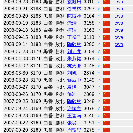
2008-09-23
3183
黒番
勝利
党毅飛
3316
♂
|
cwa
|
2008-09-21
3183
白番
勝利
佟禹林
3257
♂
|
cwa
|
2008-09-20
3183
黒番
勝利
陈博雅
3164
♂
|
cwa
|
2008-09-19
3183
白番
勝利
涂清
3158
♂
|
cwa
|
2008-09-18
3183
白番
勝利
柯洁
3163
♂
|
cwa
|
2008-09-15
3183
黒番
勝利
王裕子
3118
♂
|
cwa
|
2008-09-14
3183
白番
敗北
陶欣然
3290
♂
|
cwa
|
2008-07-23
3179
黒番
勝利
刘云龙
3184
♂
2008-04-03
3171
白番
敗北
朱燕铭
3074
♂
2008-04-02
3171
白番
敗北
杭天鹏
3148
♂
2008-03-30
3170
白番
勝利
刘帆
2874
♂
2008-03-28
3170
黒番
敗北
蒋辰中
3149
♂
2008-03-27
3170
白番
敗北
袁泽
3047
♂
2008-03-26
3170
黒番
勝利
施洲
2869
♂
2007-09-25
3169
黒番
敗北
陶欣然
3248
♂
2007-09-24
3169
白番
敗北
许振宇
3078
♂
2007-09-23
3169
白番
勝利
王迦南
3146
♂
2007-09-22
3169
白番
勝利
张昊
3151
♂
2007-09-20
3169
黒番
勝利
周贺玺
3275
♂