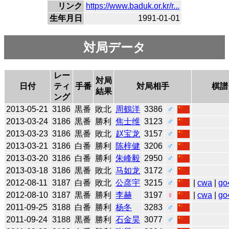
リンク
https://www.baduk.or.kr/r...
生年月日
1991-01-01
対局データ
レー
対局
日付
ティ
手番
対局相手
棋譜
結果
ング
2013-05-21
3186
黒番
敗北
周鶴洋
3386
♂
2013-03-24
3186
黒番
勝利
焦士维
3123
♂
2013-03-23
3186
黒番
敗北
赵宝龙
3157
♂
2013-03-21
3186
白番
勝利
陈梓健
3206
♂
2013-03-20
3186
白番
勝利
朱峰毅
2950
♂
2013-03-18
3186
黒番
敗北
马如龙
3172
♂
2012-08-11
3187
白番
敗北
公彦宇
3215
♂
|
cwa
|
go
2012-08-10
3187
黒番
勝利
李赫
3197
♀
|
cwa
|
go
2011-09-25
3188
白番
勝利
杨冬
3283
♂
2011-09-24
3188
黒番
勝利
石金昊
3077
♂