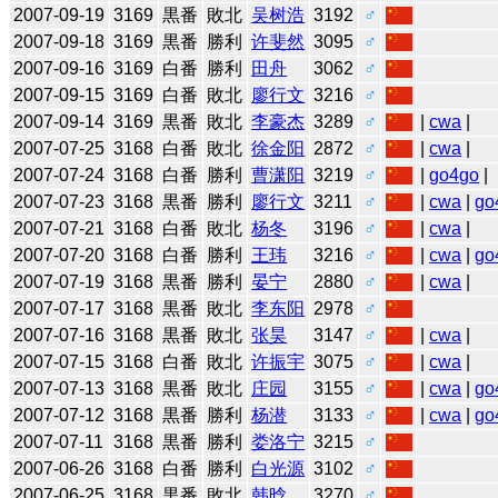
2007-09-19
3169
黒番
敗北
吴树浩
3192
♂
2007-09-18
3169
黒番
勝利
许斐然
3095
♂
2007-09-16
3169
白番
勝利
田舟
3062
♂
2007-09-15
3169
白番
敗北
廖行文
3216
♂
2007-09-14
3169
黒番
敗北
李豪杰
3289
♂
|
cwa
|
2007-07-25
3168
白番
敗北
徐金阳
2872
♂
|
cwa
|
2007-07-24
3168
白番
勝利
曹潇阳
3219
♂
|
go4go
|
2007-07-23
3168
黒番
勝利
廖行文
3211
♂
|
cwa
|
go
2007-07-21
3168
白番
敗北
杨冬
3196
♂
|
cwa
|
2007-07-20
3168
白番
勝利
王玮
3216
♂
|
cwa
|
go
2007-07-19
3168
黒番
勝利
晏宁
2880
♂
|
cwa
|
2007-07-17
3168
黒番
敗北
李东阳
2978
♂
2007-07-16
3168
黒番
敗北
张昊
3147
♂
|
cwa
|
2007-07-15
3168
白番
敗北
许振宇
3075
♂
|
cwa
|
2007-07-13
3168
黒番
敗北
庄园
3155
♂
|
cwa
|
go
2007-07-12
3168
黒番
勝利
杨潜
3133
♂
|
cwa
|
go
2007-07-11
3168
黒番
勝利
娄洛宁
3215
♂
2007-06-26
3168
白番
勝利
白光源
3102
♂
2007-06-25
3168
黒番
敗北
韩晗
3270
♂