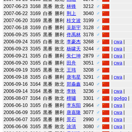
2007-06-23
3168
黒番
敗北
林锋
3212
♂
2007-06-22
3169
白番
勝利
荆上
3040
♂
2007-06-20
3169
黒番
勝利
桂文波
3199
♂
2007-06-18
3169
白番
勝利
吴新宇
3128
♂
2006-09-25
3165
黒番
勝利
佟禹林
3178
♂
2006-09-24
3165
白番
敗北
李豪杰
3268
♂
|
cwa
|
2006-09-23
3165
黒番
敗北
杨啸天
3244
♂
|
cwa
|
2006-09-21
3165
白番
勝利
朱仁坤
2879
♂
|
cwa
|
2006-09-20
3165
白番
勝利
田舟
3051
♂
|
cwa
|
2006-09-19
3165
黒番
敗北
王玮
3208
♂
2006-09-18
3165
白番
勝利
唐韦星
3291
♂
|
cwa
|
2006-09-16
3164
黒番
敗北
郑淼鑫
3140
♂
2006-09-14
3164
黒番
敗北
李轶
3236
♂
|
cwa
|
2006-08-07
3164
白番
敗北
檀嘯
3301
♂
|
go4go
|
2006-06-10
3165
白番
勝利
李东阳
2964
♂
|
cwa
|
2006-06-09
3165
黒番
勝利
唐嘉隆
3077
♂
|
cwa
|
2006-06-07
3165
黒番
勝利
景石
2990
♂
|
cwa
|
2006-06-06
3165
黒番
敗北
涂清
3080
♂
|
cwa
|