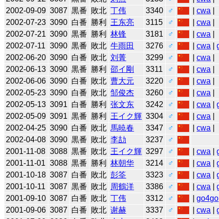
2002-09-09
3087
黒番
敗北
丁伟
3340
♂
|
cwa
|
2002-07-23
3090
白番
勝利
王东亮
3115
♂
|
cwa
|
2002-07-21
3090
黒番
勝利
林锋
3181
♂
|
cwa
|
2002-07-11
3090
黒番
敗北
牛雨田
3276
♂
|
cwa
|
2002-06-20
3090
白番
敗北
刘菁
3299
♂
|
cwa
|
2002-06-13
3090
黒番
勝利
邵イ剛
3311
♂
|
cwa
|
2002-06-06
3090
白番
敗北
曹大元
3220
♂
|
cwa
|
2002-05-23
3090
白番
敗北
邹俊杰
3260
♂
|
cwa
|
2002-05-13
3091
白番
勝利
张文东
3242
♂
|
cwa
|
2002-05-09
3091
黒番
勝利
王イク輝
3304
♂
|
cwa
|
2002-04-25
3090
白番
敗北
馬暁春
3347
♂
|
cwa
|
2002-04-08
3090
黒番
敗北
李劼
3237
♂
2001-11-08
3088
黒番
敗北
王イク輝
3297
♂
|
cwa
|
2001-11-01
3088
黒番
勝利
林朝华
3214
♂
|
cwa
|
2001-10-18
3087
白番
敗北
彭筌
3323
♂
|
cwa
|
2001-10-11
3087
黒番
敗北
周鶴洋
3386
♂
|
cwa
|
2001-09-10
3087
白番
敗北
丁伟
3312
♂
|
go4go
2001-09-06
3087
白番
敗北
谢赫
3337
♂
|
cwa
|