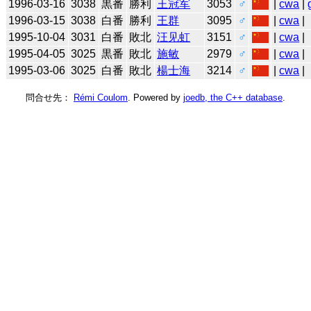
1996-03-16
3038
黒番
勝利
王冠军
3053
♂
|
cwa
|
1996-03-15
3038
白番
勝利
王群
3095
♂
|
cwa
|
1995-10-04
3031
白番
敗北
汪见虹
3151
♂
|
cwa
|
1995-04-05
3025
黒番
敗北
施敏
2979
♂
|
cwa
|
1995-03-06
3025
白番
敗北
楊士海
3214
♂
|
cwa
|
問合せ先：
Rémi Coulom
. Powered by
joedb, the C++ database
.