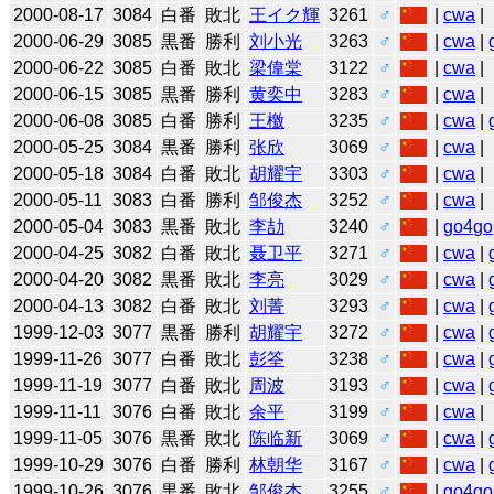
2000-08-17
3084
白番
敗北
王イク輝
3261
♂
|
cwa
|
2000-06-29
3085
黒番
勝利
刘小光
3263
♂
|
cwa
|
2000-06-22
3085
白番
敗北
梁偉棠
3122
♂
|
cwa
|
2000-06-15
3085
黒番
勝利
黄奕中
3283
♂
|
cwa
|
2000-06-08
3085
白番
勝利
王檄
3235
♂
|
cwa
|
2000-05-25
3084
黒番
勝利
张欣
3069
♂
|
cwa
|
2000-05-18
3084
白番
敗北
胡耀宇
3303
♂
|
cwa
|
2000-05-11
3083
白番
勝利
邹俊杰
3252
♂
|
cwa
|
2000-05-04
3083
黒番
敗北
李劼
3240
♂
|
go4go
2000-04-25
3082
白番
敗北
聂卫平
3271
♂
|
cwa
|
2000-04-20
3082
黒番
敗北
李亮
3029
♂
|
cwa
|
2000-04-13
3082
白番
敗北
刘菁
3293
♂
|
cwa
|
1999-12-03
3077
黒番
勝利
胡耀宇
3272
♂
|
cwa
|
1999-11-26
3077
白番
敗北
彭筌
3238
♂
|
cwa
|
1999-11-19
3077
白番
敗北
周波
3193
♂
|
cwa
|
1999-11-11
3076
白番
敗北
余平
3199
♂
|
cwa
|
1999-11-05
3076
黒番
敗北
陈临新
3069
♂
|
cwa
|
1999-10-29
3076
白番
勝利
林朝华
3167
♂
|
cwa
|
1999-10-26
3076
黒番
敗北
邹俊杰
3255
♂
|
go4go