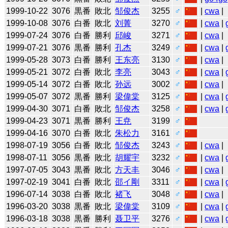
1999-10-22
3076
黒番
敗北
邹俊杰
3255
♂
|
cwa
|
1999-10-08
3076
白番
敗北
刘菁
3270
♂
|
cwa
|
1999-07-24
3076
白番
勝利
邱峻
3271
♂
|
cwa
|
1999-07-21
3076
黒番
勝利
孔杰
3249
♂
|
cwa
|
1999-05-28
3073
白番
勝利
王东亮
3130
♂
|
cwa
|
1999-05-21
3072
白番
敗北
李亮
3043
♂
|
cwa
|
1999-05-14
3072
白番
敗北
孙远
3002
♂
|
cwa
|
1999-05-07
3072
黒番
勝利
梁偉棠
3125
♂
|
cwa
|
1999-04-30
3071
白番
敗北
邹俊杰
3258
♂
|
cwa
|
1999-04-23
3071
黒番
勝利
王尭
3199
♂
1999-04-16
3070
白番
敗北
朱松力
3161
♂
1998-07-19
3056
白番
敗北
邹俊杰
3243
♂
|
cwa
|
1998-07-11
3056
黒番
敗北
胡耀宇
3232
♂
|
cwa
|
1997-07-05
3043
黒番
敗北
方天丰
3046
♂
|
cwa
|
1997-02-19
3041
白番
敗北
邵イ剛
3311
♂
|
cwa
|
1996-07-14
3038
白番
敗北
褚飞
3048
♂
|
cwa
|
1996-03-20
3038
黒番
敗北
梁偉棠
3109
♂
|
cwa
|
1996-03-18
3038
黒番
勝利
聂卫平
3276
♂
|
cwa
|