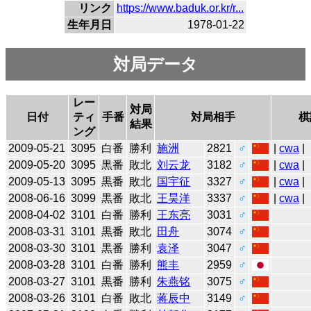
リンク
https://www.baduk.or.kr/r...
生年月日
1978-01-22
対局データ
レー
対局
日付
ティ
手番
対局相手
棋
結果
ング
2009-05-21
3095
白番
勝利
施洲
2821
♂
|
cwa
|
2009-05-20
3095
黒番
敗北
刘云龙
3182
♂
|
cwa
|
2009-05-13
3095
黒番
敗北
国宇征
3327
♂
|
cwa
|
2008-06-16
3099
黒番
敗北
王昊洋
3337
♂
|
cwa
|
2008-04-02
3101
白番
勝利
王东亮
3031
♂
2008-03-31
3101
黒番
敗北
田舟
3074
♂
2008-03-30
3101
黒番
勝利
袁泽
3047
♂
2008-03-28
3101
白番
勝利
熊丰
2959
♂
2008-03-27
3101
黒番
勝利
朱燕铭
3075
♂
2008-03-26
3101
白番
敗北
蒋辰中
3149
♂