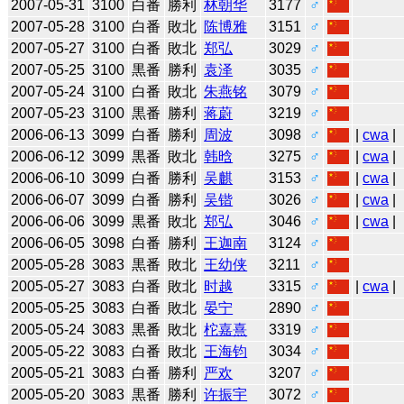
2007-05-31
3100
白番
勝利
林朝华
3177
♂
2007-05-28
3100
白番
敗北
陈博雅
3151
♂
2007-05-27
3100
白番
敗北
郑弘
3029
♂
2007-05-25
3100
黒番
勝利
袁泽
3035
♂
2007-05-24
3100
白番
敗北
朱燕铭
3079
♂
2007-05-23
3100
黒番
勝利
蒋蔚
3219
♂
2006-06-13
3099
白番
勝利
周波
3098
♂
|
cwa
|
2006-06-12
3099
黒番
敗北
韩晗
3275
♂
|
cwa
|
2006-06-10
3099
白番
勝利
吴麒
3153
♂
|
cwa
|
2006-06-07
3099
白番
勝利
吴锴
3026
♂
|
cwa
|
2006-06-06
3099
黒番
敗北
郑弘
3046
♂
|
cwa
|
2006-06-05
3098
白番
勝利
王迦南
3124
♂
2005-05-28
3083
黒番
敗北
王幼侠
3211
♂
2005-05-27
3083
白番
敗北
时越
3315
♂
|
cwa
|
2005-05-25
3083
白番
敗北
晏宁
2890
♂
2005-05-24
3083
黒番
敗北
柁嘉熹
3319
♂
2005-05-22
3083
白番
敗北
王海钧
3034
♂
2005-05-21
3083
白番
勝利
严欢
3207
♂
2005-05-20
3083
黒番
勝利
许振宇
3072
♂