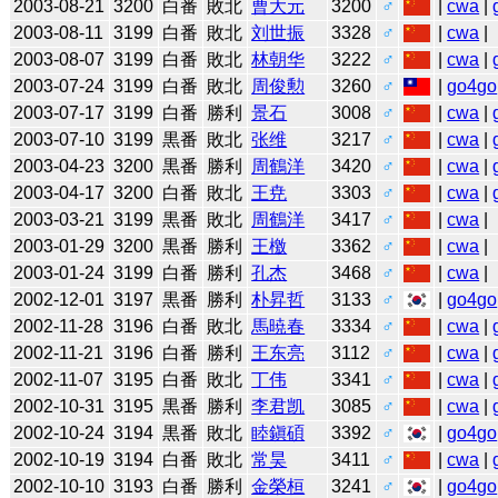
2003-08-21
3200
白番
敗北
曹大元
3200
♂
|
cwa
|
2003-08-11
3199
白番
敗北
刘世振
3328
♂
|
cwa
|
2003-08-07
3199
白番
敗北
林朝华
3222
♂
|
cwa
|
2003-07-24
3199
白番
敗北
周俊勲
3260
♂
|
go4go
2003-07-17
3199
白番
勝利
景石
3008
♂
|
cwa
|
2003-07-10
3199
黒番
敗北
张维
3217
♂
|
cwa
|
2003-04-23
3200
黒番
勝利
周鶴洋
3420
♂
|
cwa
|
2003-04-17
3200
白番
敗北
王尭
3303
♂
|
cwa
|
2003-03-21
3199
黒番
敗北
周鶴洋
3417
♂
|
cwa
|
2003-01-29
3200
黒番
勝利
王檄
3362
♂
|
cwa
|
2003-01-24
3199
白番
勝利
孔杰
3468
♂
|
cwa
|
2002-12-01
3197
黒番
勝利
朴昇哲
3133
♂
|
go4go
2002-11-28
3196
白番
敗北
馬暁春
3334
♂
|
cwa
|
2002-11-21
3196
白番
勝利
王东亮
3112
♂
|
cwa
|
2002-11-07
3195
白番
敗北
丁伟
3341
♂
|
cwa
|
2002-10-31
3195
黒番
勝利
李君凯
3085
♂
|
cwa
|
2002-10-24
3194
黒番
敗北
睦鎭碩
3392
♂
|
go4go
2002-10-19
3194
白番
敗北
常昊
3411
♂
|
cwa
|
2002-10-10
3193
白番
勝利
金榮桓
3241
♂
|
go4go