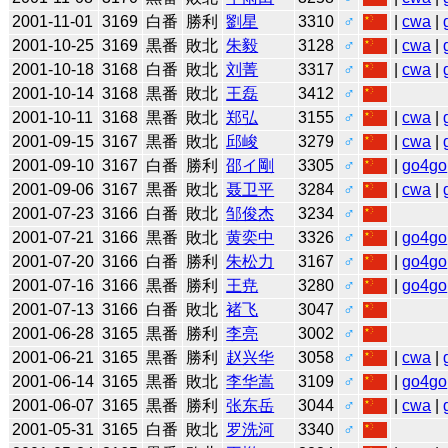
2001-11-01
3169
白番
勝利
劉星
3310
♂
|
cwa
|
2001-10-25
3169
黒番
敗北
朱毅
3128
♂
|
cwa
|
2001-10-18
3168
白番
敗北
刘菁
3317
♂
|
cwa
|
2001-10-14
3168
黒番
敗北
王磊
3412
♂
2001-10-11
3168
黒番
敗北
郑弘
3155
♂
|
cwa
|
2001-09-15
3167
黒番
敗北
邱峻
3279
♂
|
cwa
|
2001-09-10
3167
白番
勝利
邵イ剛
3305
♂
|
go4go
2001-09-06
3167
黒番
敗北
聂卫平
3284
♂
|
cwa
|
2001-07-23
3166
白番
敗北
邹俊杰
3234
♂
2001-07-21
3166
黒番
敗北
黄奕中
3326
♂
|
go4go
2001-07-20
3166
白番
勝利
朱松力
3167
♂
|
go4go
2001-07-16
3166
黒番
勝利
王尭
3280
♂
|
go4go
2001-07-13
3166
白番
敗北
褚飞
3047
♂
2001-06-28
3165
黒番
勝利
李亮
3002
♂
2001-06-21
3165
黒番
勝利
赵兴华
3058
♂
|
cwa
|
2001-06-14
3165
黒番
敗北
李华嵩
3109
♂
|
go4go
2001-06-07
3165
黒番
勝利
张东岳
3044
♂
|
cwa
|
2001-05-31
3165
白番
敗北
罗洗河
3340
♂