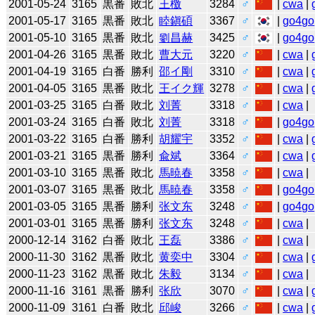
2001-05-24
3165
黒番
敗北
王檄
3284
♂
|
cwa
|
2001-05-17
3165
黒番
敗北
睦鎭碩
3367
♂
|
go4go
2001-05-10
3165
黒番
敗北
劉昌赫
3425
♂
|
go4go
2001-04-26
3165
黒番
敗北
曹大元
3220
♂
|
cwa
|
2001-04-19
3165
白番
勝利
邵イ剛
3310
♂
|
cwa
|
2001-04-05
3165
黒番
敗北
王イク輝
3278
♂
|
cwa
|
2001-03-25
3165
白番
敗北
刘菁
3318
♂
|
cwa
|
2001-03-24
3165
白番
敗北
刘菁
3318
♂
|
go4go
2001-03-22
3165
白番
勝利
胡耀宇
3352
♂
|
cwa
|
2001-03-21
3165
黒番
勝利
兪斌
3364
♂
|
cwa
|
2001-03-10
3165
黒番
敗北
馬暁春
3358
♂
|
cwa
|
2001-03-07
3165
黒番
敗北
馬暁春
3358
♂
|
go4go
2001-03-05
3165
黒番
勝利
张文东
3248
♂
|
go4go
2001-03-01
3165
黒番
勝利
张文东
3248
♂
|
cwa
|
2000-12-14
3162
白番
敗北
王磊
3386
♂
|
cwa
|
2000-11-30
3162
黒番
敗北
黄奕中
3304
♂
|
cwa
|
2000-11-23
3162
黒番
敗北
朱毅
3134
♂
|
cwa
|
2000-11-16
3161
黒番
勝利
张欣
3070
♂
|
cwa
|
2000-11-09
3161
白番
敗北
邱峻
3266
♂
|
cwa
|