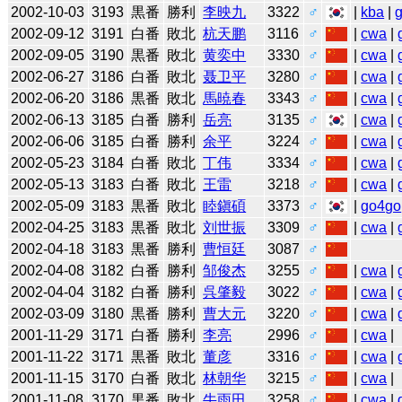
2002-10-03
3193
黒番
勝利
李映九
3322
♂
|
kba
|
2002-09-12
3191
白番
敗北
杭天鹏
3116
♂
|
cwa
|
2002-09-05
3190
黒番
敗北
黄奕中
3330
♂
|
cwa
|
2002-06-27
3186
白番
敗北
聂卫平
3280
♂
|
cwa
|
2002-06-20
3186
黒番
敗北
馬暁春
3343
♂
|
cwa
|
2002-06-13
3185
白番
勝利
岳亮
3135
♂
|
cwa
|
2002-06-06
3185
白番
勝利
余平
3224
♂
|
cwa
|
2002-05-23
3184
白番
敗北
丁伟
3334
♂
|
cwa
|
2002-05-13
3183
白番
敗北
王雷
3218
♂
|
cwa
|
2002-05-09
3183
黒番
敗北
睦鎭碩
3373
♂
|
go4go
2002-04-25
3183
黒番
敗北
刘世振
3309
♂
|
cwa
|
2002-04-18
3183
黒番
勝利
曹恒廷
3087
♂
2002-04-08
3182
白番
勝利
邹俊杰
3255
♂
|
cwa
|
2002-04-04
3182
白番
勝利
呉肇毅
3022
♂
|
cwa
|
2002-03-09
3180
黒番
勝利
曹大元
3220
♂
|
cwa
|
2001-11-29
3171
白番
勝利
李亮
2996
♂
|
cwa
|
2001-11-22
3171
黒番
敗北
董彦
3316
♂
|
cwa
|
2001-11-15
3170
白番
敗北
林朝华
3215
♂
|
cwa
|
2001-11-08
3170
黒番
敗北
牛雨田
3258
♂
|
cwa
|