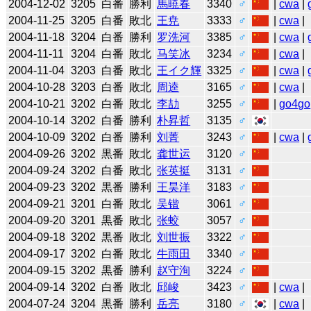
2004-12-02
3205
白番
勝利
馬暁春
3340
♂
|
cwa
|
2004-11-25
3205
白番
敗北
王尭
3333
♂
|
cwa
|
2004-11-18
3204
白番
勝利
罗洗河
3385
♂
|
cwa
|
2004-11-11
3204
白番
敗北
马笑冰
3234
♂
|
cwa
|
2004-11-04
3203
白番
敗北
王イク輝
3325
♂
|
cwa
|
2004-10-28
3203
白番
敗北
周逵
3165
♂
|
cwa
|
2004-10-21
3202
白番
敗北
李劼
3255
♂
|
go4go
2004-10-14
3202
白番
勝利
朴昇哲
3135
♂
2004-10-09
3202
白番
勝利
刘菁
3243
♂
|
cwa
|
2004-09-26
3202
黒番
敗北
龚世运
3120
♂
2004-09-24
3202
白番
敗北
张英挺
3131
♂
2004-09-23
3202
黒番
勝利
王昊洋
3183
♂
2004-09-21
3201
白番
敗北
吴锴
3061
♂
2004-09-20
3201
黒番
敗北
张蛟
3057
♂
2004-09-18
3202
黒番
敗北
刘世振
3322
♂
2004-09-17
3202
白番
敗北
牛雨田
3340
♂
2004-09-15
3202
黒番
勝利
赵守洵
3224
♂
2004-09-14
3202
白番
敗北
邱峻
3423
♂
|
cwa
|
2004-07-24
3204
黒番
勝利
岳亮
3180
♂
|
cwa
|