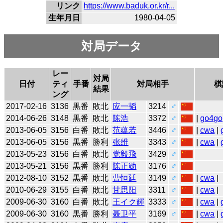
リンク
https://www.baduk.or.kr/r...
生年月日
1980-04-05
対局データ
レー
対局
日付
ティ
手番
対局相手
棋
結果
ング
2017-02-16
3136
黒番
敗北
应一韬
3214
♂
2014-06-26
3148
黒番
敗北
陈浩
3372
♂
|
go4go
2013-06-05
3156
白番
敗北
范蕴若
3446
♂
|
cwa
|
2013-06-05
3156
黒番
勝利
张维
3343
♂
|
cwa
|
2013-05-23
3156
白番
敗北
党毅飛
3429
♂
2013-05-21
3156
黒番
勝利
陈正勋
3176
♂
2012-08-10
3152
黒番
敗北
曹恒廷
3149
♂
|
cwa
|
2010-06-29
3155
白番
敗北
甘思阳
3311
♂
|
cwa
|
2009-06-30
3160
白番
敗北
王イク輝
3333
♂
|
cwa
|
2009-06-30
3160
黒番
勝利
聂卫平
3169
♂
|
cwa
|