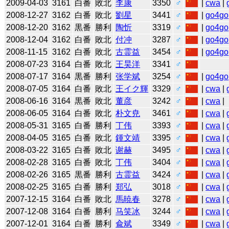
2009-04-03
3161
白番
敗北
李康
3350
♂
|
cwa
|
2008-12-27
3162
白番
敗北
劉星
3441
♂
|
go4go
2008-12-20
3162
黒番
勝利
陶忻
3319
♂
|
go4go
2008-12-04
3162
白番
敗北
付冲
3287
♂
|
go4go
2008-11-15
3162
白番
敗北
古霊益
3454
♂
|
go4go
2008-07-23
3164
白番
敗北
王昊洋
3341
♂
2008-07-17
3164
黒番
勝利
张学斌
3254
♂
|
go4go
2008-07-05
3164
白番
敗北
王イク輝
3329
♂
|
cwa
|
2008-06-16
3164
黒番
敗北
董彦
3242
♂
|
cwa
|
2008-06-05
3164
白番
敗北
朴文尭
3461
♂
|
cwa
|
2008-05-31
3165
白番
勝利
丁伟
3393
♂
|
cwa
|
2008-04-05
3165
白番
敗北
鍾文靖
3395
♂
|
cwa
|
2008-03-22
3165
白番
敗北
谢赫
3495
♂
|
cwa
|
2008-02-28
3165
白番
敗北
丁伟
3404
♂
|
cwa
|
2008-02-26
3165
黒番
勝利
古霊益
3424
♂
|
cwa
|
2008-02-25
3165
白番
勝利
郑弘
3018
♂
|
cwa
|
2007-12-15
3164
白番
敗北
馬暁春
3278
♂
|
cwa
|
2007-12-08
3164
白番
勝利
马笑冰
3244
♂
|
cwa
|
2007-12-01
3164
白番
勝利
兪斌
3349
♂
|
cwa
|