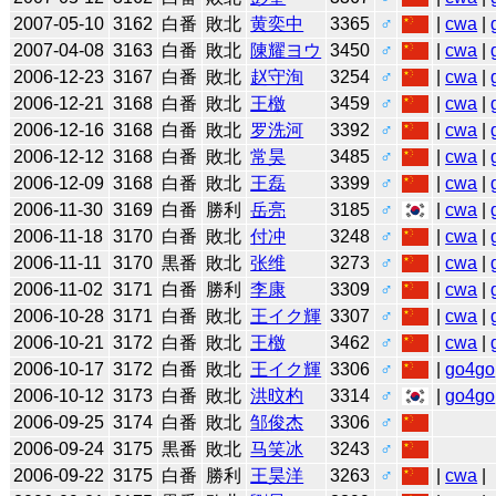
2007-05-10
3162
白番
敗北
黄奕中
3365
♂
|
cwa
|
2007-04-08
3163
白番
敗北
陳耀ヨウ
3450
♂
|
cwa
|
2006-12-23
3167
白番
敗北
赵守洵
3254
♂
|
cwa
|
2006-12-21
3168
白番
敗北
王檄
3459
♂
|
cwa
|
2006-12-16
3168
白番
敗北
罗洗河
3392
♂
|
cwa
|
2006-12-12
3168
白番
敗北
常昊
3485
♂
|
cwa
|
2006-12-09
3168
白番
敗北
王磊
3399
♂
|
cwa
|
2006-11-30
3169
白番
勝利
岳亮
3185
♂
|
cwa
|
2006-11-18
3170
白番
敗北
付冲
3248
♂
|
cwa
|
2006-11-11
3170
黒番
敗北
张维
3273
♂
|
cwa
|
2006-11-02
3171
白番
勝利
李康
3309
♂
|
cwa
|
2006-10-28
3171
白番
敗北
王イク輝
3307
♂
|
cwa
|
2006-10-21
3172
白番
敗北
王檄
3462
♂
|
cwa
|
2006-10-17
3172
白番
敗北
王イク輝
3306
♂
|
go4go
2006-10-12
3173
白番
敗北
洪旼杓
3314
♂
|
go4go
2006-09-25
3174
白番
敗北
邹俊杰
3306
♂
2006-09-24
3175
黒番
敗北
马笑冰
3243
♂
2006-09-22
3175
白番
勝利
王昊洋
3263
♂
|
cwa
|