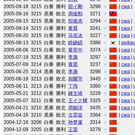
2005-09-18
3215
白番
勝利
邵イ剛
3298
♂
|
cwa
|
2005-09-16
3215
黒番
敗北
周俊勲
3271
♂
2005-09-15
3215
黒番
敗北
邹俊杰
3294
♂
|
cwa
|
2005-09-14
3215
白番
勝利
黄晨
3241
♂
|
cwa
|
2005-08-20
3215
白番
勝利
马笑冰
3227
♂
|
cwa
|
2005-08-13
3215
白番
敗北
睦鎭碩
3386
♂
|
go4go
2005-08-06
3215
白番
敗北
黄奕中
3374
♂
|
cwa
|
2005-07-19
3215
黒番
勝利
李康
3297
♂
|
cwa
|
2005-07-09
3214
白番
勝利
黄晨
3237
♂
|
cwa
|
2005-06-25
3214
黒番
敗北
李康
3298
♂
|
cwa
|
2005-06-18
3213
白番
敗北
胡耀宇
3445
♂
|
cwa
|
2005-06-11
3213
白番
勝利
丁伟
3360
♂
|
cwa
|
2005-05-21
3212
白番
勝利
鍾文靖
3229
♂
|
cwa
|
2005-05-07
3211
白番
敗北
王イク輝
3325
♂
|
cwa
|
2005-04-21
3210
黒番
敗北
周鶴洋
3435
♂
|
cwa
|
2005-04-16
3210
黒番
敗北
古霊益
3364
♂
|
cwa
|
2004-12-16
3206
白番
敗北
孙梦厦
3314
♂
2004-12-09
3205
白番
勝利
王雷
3279
♂