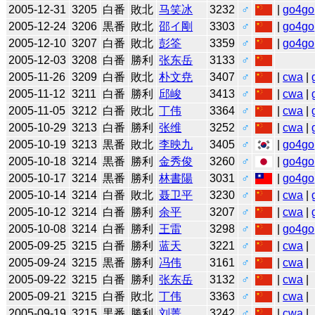
2005-12-31
3205
白番
敗北
马笑冰
3232
♂
|
go4go
2005-12-24
3206
黒番
敗北
邵イ剛
3303
♂
|
go4go
2005-12-10
3207
白番
敗北
彭筌
3359
♂
|
go4go
2005-12-03
3208
白番
勝利
张东岳
3133
♂
2005-11-26
3209
白番
敗北
朴文尭
3407
♂
|
cwa
|
2005-11-12
3211
白番
勝利
邱峻
3413
♂
|
cwa
|
2005-11-05
3212
白番
敗北
丁伟
3364
♂
|
cwa
|
2005-10-29
3213
白番
勝利
张维
3252
♂
|
cwa
|
2005-10-19
3213
黒番
敗北
李映九
3405
♂
|
go4go
2005-10-18
3214
黒番
勝利
金秀俊
3260
♂
|
go4go
2005-10-17
3214
黒番
勝利
林書陽
3031
♂
|
go4go
2005-10-14
3214
白番
敗北
聂卫平
3230
♂
|
cwa
|
2005-10-12
3214
白番
勝利
余平
3207
♂
|
cwa
|
2005-10-08
3214
白番
勝利
王雷
3298
♂
|
go4go
2005-09-25
3215
白番
勝利
蓝天
3221
♂
|
cwa
|
2005-09-24
3215
黒番
勝利
冯伟
3161
♂
|
cwa
|
2005-09-22
3215
白番
勝利
张东岳
3132
♂
|
cwa
|
2005-09-21
3215
白番
敗北
丁伟
3363
♂
|
cwa
|
2005-09-19
3215
黒番
勝利
刘菁
3242
♂
|
cwa
|