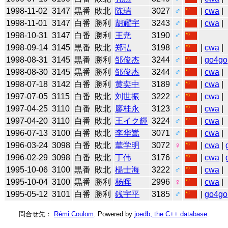
1998-11-02
3147
黒番
敗北
陈瑞
3027
♂
|
cwa
|
1998-11-01
3147
白番
勝利
胡耀宇
3243
♂
|
cwa
|
1998-10-31
3147
白番
勝利
王尭
3190
♂
1998-09-14
3145
黒番
敗北
郑弘
3198
♂
|
cwa
|
1998-08-31
3145
黒番
勝利
邹俊杰
3244
♂
|
go4go
1998-08-30
3145
黒番
勝利
邹俊杰
3244
♂
|
cwa
|
1998-07-18
3142
白番
勝利
黄奕中
3189
♂
|
cwa
|
1997-07-05
3115
白番
敗北
刘世振
3222
♂
|
cwa
|
1997-04-25
3110
白番
敗北
廖桂永
3123
♂
|
cwa
|
1997-04-20
3110
白番
敗北
王イク輝
3224
♂
|
cwa
|
1996-07-13
3100
白番
敗北
李华嵩
3071
♂
|
cwa
|
1996-03-24
3098
白番
敗北
華学明
3072
♀
|
cwa
|
1996-02-29
3098
白番
敗北
丁伟
3176
♂
|
cwa
|
1995-10-06
3100
黒番
敗北
楊士海
3222
♂
|
cwa
|
1995-10-04
3100
黒番
勝利
杨晖
2996
♀
|
cwa
|
1995-05-12
3101
白番
勝利
銭宇平
3185
♂
|
go4go
問合せ先：
Rémi Coulom
. Powered by
joedb, the C++ database
.