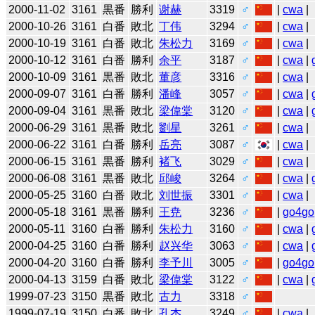
2000-11-02
3161
黒番
勝利
谢赫
3319
♂
|
cwa
|
2000-10-26
3161
白番
敗北
丁伟
3294
♂
|
cwa
|
2000-10-19
3161
白番
敗北
朱松力
3169
♂
|
cwa
|
2000-10-12
3161
白番
勝利
余平
3187
♂
|
cwa
|
2000-10-09
3161
黒番
敗北
董彦
3316
♂
|
cwa
|
2000-09-07
3161
白番
勝利
潘峰
3057
♂
|
cwa
|
2000-09-04
3161
黒番
敗北
梁偉棠
3120
♂
|
cwa
|
2000-06-29
3161
黒番
敗北
劉星
3261
♂
|
cwa
|
2000-06-22
3161
白番
勝利
岳亮
3087
♂
|
cwa
|
2000-06-15
3161
黒番
勝利
褚飞
3029
♂
|
cwa
|
2000-06-08
3161
黒番
敗北
邱峻
3264
♂
|
cwa
|
2000-05-25
3160
白番
敗北
刘世振
3301
♂
|
cwa
|
2000-05-18
3161
黒番
勝利
王尭
3236
♂
|
go4go
2000-05-11
3160
白番
勝利
朱松力
3160
♂
|
cwa
|
2000-04-25
3160
白番
勝利
赵兴华
3063
♂
|
cwa
|
2000-04-20
3160
白番
勝利
李予川
3005
♂
|
go4go
2000-04-13
3159
白番
敗北
梁偉棠
3122
♂
|
cwa
|
1999-07-23
3150
黒番
敗北
古力
3318
♂
1999-07-19
3150
白番
敗北
孔杰
3249
♂
|
cwa
|