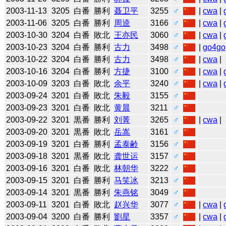
2003-11-13
3205
白番
勝利
聂卫平
3255
♂
|
cwa
|
2003-11-06
3205
白番
勝利
周逵
3166
♂
|
cwa
|
2003-10-30
3204
白番
敗北
王亦民
3060
♂
|
cwa
|
2003-10-23
3204
白番
勝利
古力
3498
♂
|
go4go
2003-10-22
3204
白番
勝利
古力
3498
♂
|
cwa
|
2003-10-16
3204
白番
勝利
方捷
3100
♂
|
cwa
|
2003-10-09
3203
白番
敗北
余平
3240
♂
|
cwa
|
2003-09-24
3201
白番
敗北
朱毅
3155
♂
2003-09-23
3201
白番
敗北
黄晨
3211
♂
2003-09-22
3201
黒番
勝利
刘菁
3265
♂
|
cwa
|
2003-09-20
3201
黒番
敗北
岳嵩
3161
♂
2003-09-19
3201
白番
勝利
孟泰齢
3156
♂
2003-09-18
3201
黒番
敗北
龚世运
3157
♂
2003-09-16
3201
白番
敗北
林朝华
3222
♂
2003-09-15
3201
白番
勝利
马笑冰
3213
♂
2003-09-14
3201
黒番
勝利
朱燕铭
3049
♂
2003-09-11
3201
白番
敗北
赵兴华
3077
♂
|
cwa
|
2003-09-04
3200
白番
勝利
劉星
3357
♂
|
cwa
|