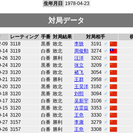
生年月日
1978-04-23
対局データ
付
レーティング
手番
対局結果
対局相手
2-09
3118
黒番
敗北
李轶
3191
♂
0-14
3119
白番
敗北
周俊勲
3274
♂
9-26
3120
白番
勝利
汪洋
3202
♂
9-24
3120
黒番
敗北
张立
3209
♂
9-23
3120
白番
敗北
褚飞
3054
♂
9-21
3120
白番
勝利
王群
2958
♂
9-20
3120
黒番
敗北
王昊洋
3182
♂
9-18
3120
黒番
敗北
刘熙
3094
♂
9-17
3120
白番
敗北
吴新宇
3106
♂
9-15
3120
黒番
敗北
古霊益
3353
♂
9-14
3120
白番
敗北
王尭
3330
♂
9-27
3157
白番
勝利
李康
3279
♂
9-26
3157
白番
勝利
王尭
3308
♂