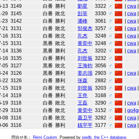
6-13
3149
白番
勝利
劉星
3322
♂
|
cwa
|
1-29
3145
白番
敗北
彭筌
3330
♂
|
cwa
|
1-23
3142
白番
勝利
潘峰
3061
♂
|
cwa
|
7-21
3131
白番
敗北
邹俊杰
3257
♂
|
cwa
|
7-16
3131
白番
敗北
孔杰
3248
♂
|
cwa
|
7-15
3131
黒番
敗北
黄奕中
3248
♂
|
cwa
|
7-14
3136
黒番
勝利
孔杰
3202
♂
|
cwa
|
4-16
3135
白番
勝利
刘世振
3232
♂
7-05
3127
黒番
敗北
王海钧
3056
♂
4-24
3126
黒番
勝利
姜志强
2903
♂
|
cwa
|
4-22
3126
白番
勝利
张森
2882
♂
7-15
3119
白番
敗北
刘世振
3203
♂
|
cwa
|
7-14
3119
白番
勝利
王尭
3168
♂
5-19
3118
白番
敗北
王磊
3290
♂
|
cwa
|
2-29
3116
白番
敗北
黄奕中
3152
♂
|
go4g
0-08
3116
白番
敗北
聂卫平
3282
♂
|
cwa
|
0-06
3116
白番
勝利
銭宇平
3177
♂
|
cwa
|
問合せ先：
Rémi Coulom
. Powered by
joedb, the C++ database
.