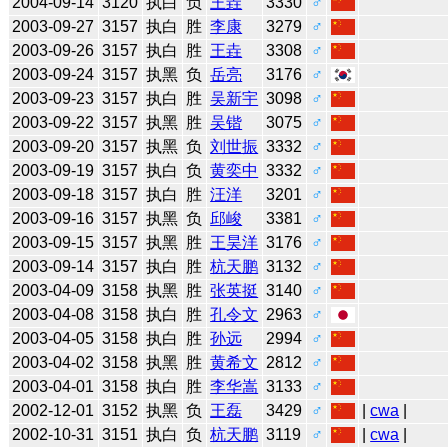
2004-09-14
3120
执白
负
王垚
3330
♂
2003-09-27
3157
执白
胜
李康
3279
♂
2003-09-26
3157
执白
胜
王垚
3308
♂
2003-09-24
3157
执黑
负
岳亮
3176
♂
2003-09-23
3157
执白
胜
吴新宇
3098
♂
2003-09-22
3157
执黑
胜
吴锴
3075
♂
2003-09-20
3157
执黑
负
刘世振
3332
♂
2003-09-19
3157
执白
负
黄奕中
3332
♂
2003-09-18
3157
执白
胜
汪洋
3201
♂
2003-09-16
3157
执黑
负
邱峻
3381
♂
2003-09-15
3157
执黑
胜
王昊洋
3176
♂
2003-09-14
3157
执白
胜
杭天鹏
3132
♂
2003-04-09
3158
执黑
胜
张英挺
3140
♂
2003-04-08
3158
执白
胜
孔令文
2963
♂
2003-04-05
3158
执白
胜
孙远
2994
♂
2003-04-02
3158
执黑
胜
黄希文
2812
♂
2003-04-01
3158
执白
胜
李华嵩
3133
♂
2002-12-01
3152
执黑
负
王磊
3429
♂
|
cwa
|
2002-10-31
3151
执白
负
杭天鹏
3119
♂
|
cwa
|