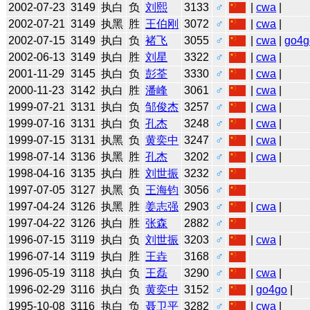
2002-07-23
3149
执白
负
刘熙
3133
♂
|
cwa
|
2002-07-21
3149
执黑
胜
王伯刚
3072
♂
|
cwa
|
2002-07-15
3149
执白
负
褚飞
3055
♂
|
cwa
|
go4g
2002-06-13
3149
执白
胜
刘星
3322
♂
|
cwa
|
2001-11-29
3145
执白
负
彭荃
3330
♂
|
cwa
|
2000-11-23
3142
执白
胜
潘峰
3061
♂
|
cwa
|
1999-07-21
3131
执白
负
邹俊杰
3257
♂
|
cwa
|
1999-07-16
3131
执白
负
孔杰
3248
♂
|
cwa
|
1999-07-15
3131
执黑
负
黄奕中
3247
♂
|
cwa
|
1998-07-14
3136
执黑
胜
孔杰
3202
♂
|
cwa
|
1998-04-16
3135
执白
胜
刘世振
3232
♂
1997-07-05
3127
执黑
负
王海钧
3056
♂
1997-04-24
3126
执黑
胜
姜志强
2903
♂
|
cwa
|
1997-04-22
3126
执白
胜
张森
2882
♂
1996-07-15
3119
执白
负
刘世振
3203
♂
|
cwa
|
1996-07-14
3119
执白
胜
王垚
3168
♂
1996-05-19
3118
执白
负
王磊
3290
♂
|
cwa
|
1996-02-29
3116
执白
负
黄奕中
3152
♂
|
go4go
|
1995-10-08
3116
执白
负
聂卫平
3282
♂
|
cwa
|