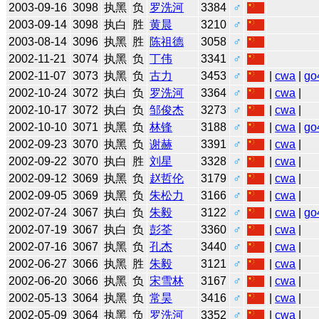
2003-09-16
3098
执黑
负
罗洗河
3384
♂
2003-09-14
3098
执白
胜
黄晨
3210
♂
2003-08-14
3096
执黑
胜
陈祖德
3058
♂
2002-11-21
3074
执黑
负
丁伟
3341
♂
2002-11-07
3073
执黑
负
古力
3453
♂
|
cwa
|
go
2002-10-24
3072
执白
负
罗洗河
3364
♂
|
cwa
|
2002-10-17
3072
执白
负
邹俊杰
3273
♂
|
cwa
|
2002-10-10
3071
执黑
负
林锋
3188
♂
|
cwa
|
go
2002-09-23
3070
执黑
负
谢赫
3391
♂
|
cwa
|
2002-09-22
3070
执白
胜
刘星
3328
♂
|
cwa
|
2002-09-12
3069
执黑
负
赵哲伦
3179
♂
|
cwa
|
2002-09-05
3069
执黑
负
朱松力
3166
♂
|
cwa
|
2002-07-24
3067
执白
负
朱毅
3122
♂
|
cwa
|
go
2002-07-19
3067
执白
负
彭荃
3360
♂
|
cwa
|
2002-07-16
3067
执黑
负
孔杰
3440
♂
|
cwa
|
2002-06-27
3066
执黑
胜
朱毅
3121
♂
|
cwa
|
2002-06-20
3066
执黑
负
宋雪林
3167
♂
|
cwa
|
2002-05-13
3064
执黑
负
常昊
3416
♂
|
cwa
|
2002-05-09
3064
执黑
负
罗洗河
3352
♂
|
cwa
|