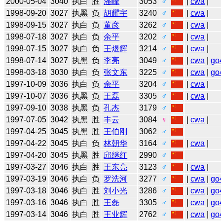
2000-05-04
3040
执白
胜
潘峰
3053
♂
|
cwa
|
1998-09-20
3027
执黑
负
胡耀宇
3240
♂
|
cwa
|
1998-09-15
3027
执白
负
董彦
3262
♂
|
cwa
|
1998-07-18
3027
执白
负
余平
3202
♂
|
cwa
|
1998-07-15
3027
执白
负
王煜辉
3214
♂
|
cwa
|
1998-07-14
3027
执黑
负
李亮
3049
♂
|
cwa
|
go
1998-03-18
3030
执白
负
张文东
3225
♂
|
cwa
|
go
1997-10-09
3036
执白
负
余平
3204
♂
|
cwa
|
1997-10-07
3036
执黑
负
王磊
3305
♂
|
cwa
|
1997-09-10
3038
执黑
负
孔杰
3179
♂
1997-07-05
3042
执黑
胜
丰云
3084
♀
|
cwa
|
1997-04-25
3045
执黑
胜
王伯刚
3062
♂
1997-04-22
3045
执白
负
林朝华
3164
♂
|
cwa
|
1997-04-20
3045
执黑
胜
邱继红
2990
♂
1997-03-27
3046
执白
胜
王东亮
3123
♂
|
cwa
|
1997-03-19
3046
执白
负
罗洗河
3277
♂
|
cwa
|
go
1997-03-18
3046
执白
胜
刘小光
3286
♂
|
cwa
|
go
1997-03-16
3046
执白
胜
王磊
3305
♂
|
cwa
|
go
1997-03-14
3046
执白
胜
王业辉
2762
♂
|
cwa
|
go