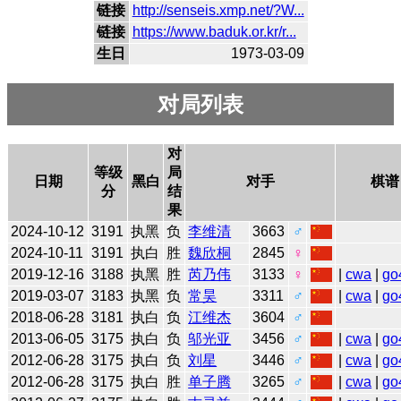
链接
http://senseis.xmp.net/?W...
链接
https://www.baduk.or.kr/r...
生日
1973-03-09
对局列表
对
等级
局
日期
黑白
对手
棋谱
分
结
果
2024-10-12
3191
执黑
负
李维清
3663
♂
2024-10-11
3191
执白
胜
魏欣桐
2845
♀
2019-12-16
3188
执黑
胜
芮乃伟
3133
♀
|
cwa
|
go
2019-03-07
3183
执黑
负
常昊
3311
♂
|
cwa
|
go
2018-06-28
3181
执白
负
江维杰
3604
♂
2013-06-05
3175
执白
负
邬光亚
3456
♂
|
cwa
|
go
2012-06-28
3175
执白
负
刘星
3446
♂
|
cwa
|
go
2012-06-28
3175
执白
胜
单子腾
3265
♂
|
cwa
|
go