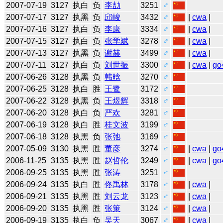
2007-07-19
3127
执白
负
李劼
3251
♂
2007-07-17
3127
执黑
负
邱峻
3432
♂
|
cwa
|
2007-07-16
3127
执白
负
李康
3334
♂
|
cwa
|
2007-07-15
3127
执白
负
张学斌
3278
♂
|
cwa
|
2007-07-13
3127
执黑
负
谢赫
3499
♂
|
cwa
|
2007-07-11
3127
执白
负
刘世振
3300
♂
|
cwa
|
go
2007-06-26
3128
执黑
负
韩晗
3270
♂
2007-06-25
3128
执白
胜
王鹭
3172
♂
2007-06-22
3128
执黑
负
王煜辉
3318
♂
2007-06-20
3128
执白
负
严欢
3281
♂
2007-06-19
3128
执白
胜
桂文波
3199
♂
2007-06-18
3128
执黑
负
张弛
3169
♂
2007-05-09
3130
执黑
胜
董彦
3274
♂
|
cwa
|
go
2006-11-25
3135
执黑
胜
赵哲伦
3249
♂
|
cwa
|
go
2006-09-25
3135
执黑
胜
张涛
3251
♂
2006-09-24
3135
执白
胜
佟禹林
3178
♂
|
cwa
|
2006-09-21
3135
执黑
胜
刘云龙
3123
♂
|
cwa
|
2006-09-20
3135
执黑
胜
张策
3124
♂
|
cwa
|
2006-09-19
3135
执白
负
吴天
3067
♂
|
cwa
|