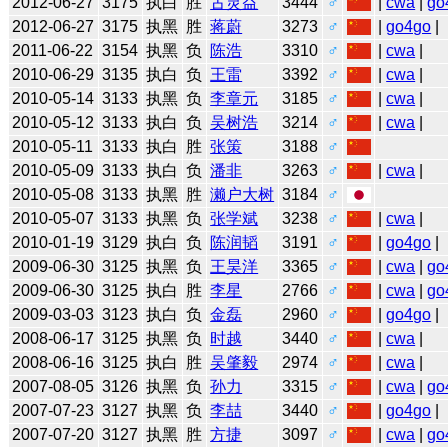
2012-06-27
3175
执白
胜
古灵益
3444
♂
|
cwa
|
go
2012-06-27
3175
执黑
胜
蒋蔚
3273
♂
|
go4go
|
2011-06-22
3154
执黑
负
陈浩
3310
♂
|
cwa
|
2010-06-29
3135
执白
负
王雷
3392
♂
|
cwa
|
2010-05-14
3133
执黑
负
李章元
3185
♂
|
cwa
|
2010-05-12
3133
执白
负
吴树浩
3214
♂
|
cwa
|
2010-05-11
3133
执白
胜
张策
3188
♂
2010-05-09
3133
执白
负
潘非
3263
♂
|
cwa
|
2010-05-08
3133
执黑
胜
濑户大树
3184
♂
2010-05-07
3133
执黑
负
张学斌
3238
♂
|
cwa
|
2010-01-19
3129
执白
负
陈润韬
3191
♂
|
go4go
|
2009-06-30
3125
执黑
负
王昊洋
3365
♂
|
cwa
|
go
2009-06-30
3125
执白
胜
李星
2766
♂
|
cwa
|
go
2009-03-03
3123
执白
负
金磊
2960
♂
|
go4go
|
2008-06-17
3125
执黑
负
时越
3440
♂
|
cwa
|
2008-06-16
3125
执白
胜
吴肇毅
2974
♂
|
cwa
|
2007-08-05
3126
执黑
负
孙力
3315
♂
|
cwa
|
go
2007-07-23
3127
执黑
负
李喆
3440
♂
|
go4go
|
2007-07-20
3127
执黑
胜
方捷
3097
♂
|
cwa
|
go