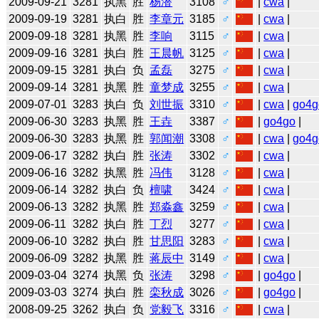
2009-09-21
3281
执黑
胜
杨潜
3108
♂
|
cwa
|
2009-09-19
3281
执白
胜
李章元
3185
♂
|
cwa
|
2009-09-18
3281
执黑
胜
李响
3115
♂
|
cwa
|
2009-09-16
3281
执白
胜
王晨帆
3125
♂
|
cwa
|
2009-09-15
3281
执白
负
孟磊
3275
♂
|
cwa
|
2009-09-14
3281
执黑
胜
童梦成
3255
♂
|
cwa
|
2009-07-01
3283
执白
负
刘世振
3310
♂
|
cwa
|
go4g
2009-06-30
3283
执黑
胜
王垚
3387
♂
|
go4go
|
2009-06-30
3283
执黑
胜
郭闻潮
3308
♂
|
cwa
|
go4g
2009-06-17
3282
执白
胜
张涛
3302
♂
|
cwa
|
2009-06-16
3282
执黑
胜
冯伟
3128
♂
|
cwa
|
2009-06-14
3282
执白
负
檀啸
3424
♂
|
cwa
|
2009-06-13
3282
执黑
胜
郑淼鑫
3259
♂
|
cwa
|
2009-06-11
3282
执白
胜
丁烈
3277
♂
|
cwa
|
2009-06-10
3282
执白
胜
甘思阳
3283
♂
|
cwa
|
2009-06-09
3282
执黑
胜
蒋辰中
3149
♂
|
cwa
|
2009-03-04
3274
执黑
负
张涛
3298
♂
|
go4go
|
2009-03-03
3274
执白
胜
栾秋成
3026
♂
|
go4go
|
2008-09-25
3262
执白
负
党毅飞
3316
♂
|
cwa
|