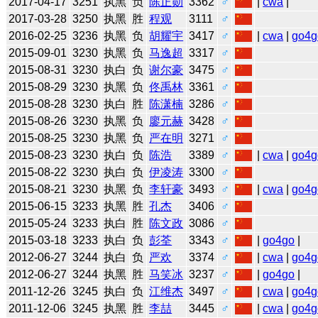
2017-04-17
3251
执黑
负
陈正勋
3362
♂
|
cwa
|
2017-03-28
3250
执黑
胜
程观
3111
♂
2016-02-25
3236
执黑
负
胡耀宇
3417
♂
|
cwa
|
go4g
2015-09-01
3230
执黑
负
马逸超
3317
♂
2015-08-31
3230
执白
负
谢尔豪
3475
♂
2015-08-29
3230
执黑
负
佟禹林
3361
♂
2015-08-28
3230
执白
胜
陈潇楠
3286
♂
2015-08-26
3230
执黑
负
廖元赫
3428
♂
2015-08-25
3230
执黑
负
严在明
3271
♂
2015-08-23
3230
执白
负
陈浩
3389
♂
|
cwa
|
go4g
2015-08-22
3230
执白
负
伊凌涛
3300
♂
2015-08-21
3230
执黑
负
李轩豪
3493
♂
|
cwa
|
go4g
2015-06-15
3233
执黑
胜
孔杰
3406
♂
2015-05-24
3233
执白
胜
陈文政
3086
♂
2015-03-18
3233
执白
负
彭荃
3343
♂
|
go4go
|
2012-06-27
3244
执白
负
严欢
3374
♂
|
cwa
|
go4g
2012-06-27
3244
执黑
胜
马笑冰
3237
♂
|
go4go
|
2011-12-26
3245
执白
负
江维杰
3497
♂
|
cwa
|
go4g
2011-12-06
3245
执黑
胜
李喆
3445
♂
|
cwa
|
go4g