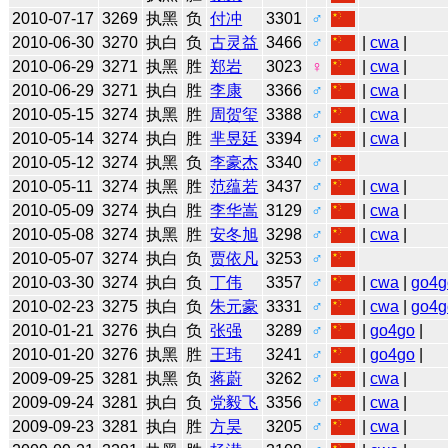
2010-07-17
3269
执黑
负
付冲
3301
♂
2010-06-30
3270
执白
负
古灵益
3466
♂
|
cwa
|
2010-06-29
3271
执黑
胜
郑岩
3023
♀
|
cwa
|
2010-06-29
3271
执白
胜
李康
3366
♂
|
cwa
|
2010-05-15
3274
执黑
胜
周贺玺
3388
♂
|
cwa
|
2010-05-14
3274
执白
胜
芈昱廷
3394
♂
|
cwa
|
2010-05-12
3274
执黑
负
李豪杰
3340
♂
2010-05-11
3274
执黑
胜
范蕴若
3437
♂
|
cwa
|
2010-05-09
3274
执白
胜
李华嵩
3129
♂
|
cwa
|
2010-05-08
3274
执黑
胜
安冬旭
3298
♂
|
cwa
|
2010-05-07
3274
执白
负
贾依凡
3253
♂
2010-03-30
3274
执白
负
丁伟
3357
♂
|
cwa
|
go4g
2010-02-23
3275
执白
负
朱元豪
3331
♂
|
cwa
|
go4g
2010-01-21
3276
执白
负
张强
3289
♂
|
go4go
|
2010-01-20
3276
执黑
胜
王玮
3241
♂
|
go4go
|
2009-09-25
3281
执黑
负
蒋蔚
3262
♂
|
cwa
|
2009-09-24
3281
执白
负
党毅飞
3356
♂
|
cwa
|
2009-09-23
3281
执白
胜
方昊
3205
♂
|
cwa
|