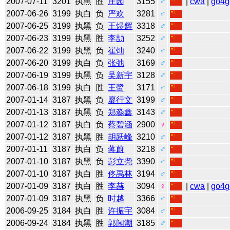
2007-07-11
3201
执黑
胜
庄园
3155
♂
|
cwa
|
go4g
2007-06-26
3199
执白
负
严欢
3281
♂
2007-06-25
3199
执黑
负
王煜辉
3318
♂
2007-06-23
3199
执黑
胜
李劼
3252
♂
2007-06-22
3199
执黑
负
崔灿
3240
♂
2007-06-20
3199
执白
负
张弛
3169
♂
2007-06-19
3199
执黑
负
吴新宇
3128
♂
2007-06-18
3199
执白
胜
王鹭
3171
♂
2007-01-14
3187
执黑
负
廖行文
3199
♂
2007-01-13
3187
执黑
负
郑淼鑫
3143
♂
2007-01-12
3187
执白
负
蔡碧涵
2900
♀
2007-01-12
3187
执黑
胜
胡跃峰
3210
♂
2007-01-11
3187
执白
负
蒋蔚
3218
♂
2007-01-10
3187
执黑
负
彭立尧
3390
♂
2007-01-10
3187
执白
胜
佟禹林
3194
♂
2007-01-09
3187
执白
胜
李赫
3094
♀
|
cwa
|
go4g
2007-01-09
3187
执黑
负
时越
3366
♂
2006-09-25
3184
执白
胜
许振宇
3084
♂
2006-09-24
3184
执黑
胜
郭闻潮
3185
♂