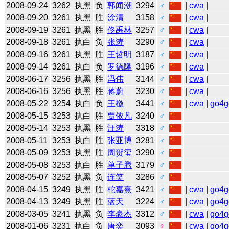
2008-09-24
3262
执黑
负
郭闻潮
3294
♂
|
cwa
|
2008-09-20
3261
执黑
胜
涂清
3158
♂
|
cwa
|
2008-09-19
3261
执黑
胜
佟禹林
3257
♂
|
cwa
|
2008-09-18
3261
执白
负
张涛
3290
♂
|
cwa
|
2008-09-16
3261
执黑
胜
王哲明
3187
♂
|
cwa
|
2008-09-14
3261
执白
负
罗德隆
3196
♂
|
cwa
|
2008-06-17
3256
执黑
胜
冯伟
3144
♂
|
cwa
|
2008-06-16
3256
执黑
胜
蒋蔚
3230
♂
|
cwa
|
2008-05-22
3254
执白
负
王檄
3441
♂
|
cwa
|
go4g
2008-05-15
3253
执白
胜
贾依凡
3240
♂
2008-05-14
3253
执黑
胜
汪涛
3318
♂
2008-05-11
3253
执白
胜
张亚博
3281
♂
2008-05-09
3253
执黑
胜
周贺玺
3290
♂
2008-05-08
3253
执白
胜
单子腾
3179
♂
2008-05-07
3252
执黑
负
连笑
3286
♂
2008-04-15
3249
执黑
胜
柁嘉熹
3421
♂
|
cwa
|
go4g
2008-04-13
3249
执黑
胜
蓝天
3224
♂
|
cwa
|
go4g
2008-03-05
3241
执黑
负
李豪杰
3312
♂
|
cwa
|
go4g
2008-01-06
3231
执白
负
唐奕
3093
♀
|
cwa
|
go4g