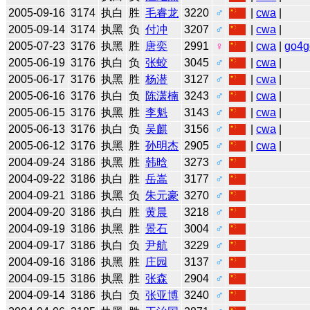
2005-09-16
3174
执白
胜
毛睿龙
3220
♂
|
cwa
|
2005-09-14
3174
执黑
负
付冲
3207
♂
|
cwa
|
2005-07-23
3176
执黑
胜
唐奕
2991
♀
|
cwa
|
go4g
2005-06-19
3176
执白
负
张蛟
3045
♂
|
cwa
|
2005-06-17
3176
执黑
胜
杨潜
3127
♂
|
cwa
|
2005-06-16
3176
执白
负
陈潇楠
3243
♂
|
cwa
|
2005-06-15
3176
执黑
胜
李魁
3143
♂
|
cwa
|
2005-06-13
3176
执白
负
吴麒
3156
♂
|
cwa
|
2005-06-12
3176
执黑
胜
孙明杰
2905
♂
|
cwa
|
2004-09-24
3186
执黑
胜
韩晗
3273
♂
2004-09-22
3186
执白
胜
岳嵩
3177
♂
2004-09-21
3186
执黑
负
朱元豪
3270
♂
2004-09-20
3186
执白
胜
黄晨
3218
♂
2004-09-19
3186
执黑
胜
景石
3004
♂
2004-09-17
3186
执白
负
尹航
3229
♂
2004-09-16
3186
执黑
胜
庄园
3137
♂
2004-09-15
3186
执黑
胜
张森
2904
♂
2004-09-14
3186
执白
负
张亚博
3240
♂