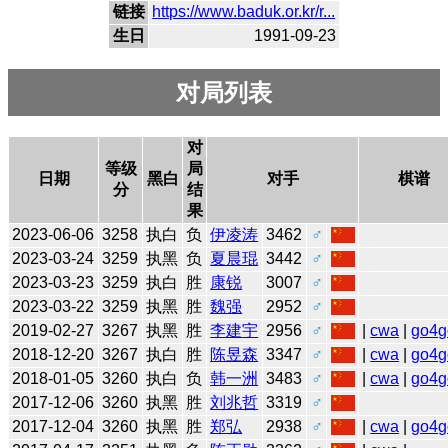
链接
https://www.baduk.or.kr/r...
生日
1991-09-23
对局列表
对
等级
局
日期
黑白
对手
棋谱
分
结
果
2023-06-06
3258
执白
负
伊凌涛
3462
♂
2023-03-24
3259
执黑
负
夏晨琨
3442
♂
2023-03-23
3259
执白
胜
康锐
3007
♂
2023-03-22
3259
执黑
胜
魏强
2952
♂
2019-02-27
3267
执黑
胜
李建宇
2956
♂
|
cwa
|
go4g
2018-12-20
3267
执白
胜
陈昱森
3347
♂
|
cwa
|
go4g
2018-01-05
3260
执白
负
韩一洲
3483
♂
|
cwa
|
go4g
2017-12-06
3260
执黑
胜
刘兆哲
3319
♂
2017-12-04
3260
执黑
胜
郑弘
2938
♂
|
cwa
|
go4g