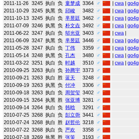
2011-11-26
3245
执白
负
童梦成
3364
♂
|
cwa
|
go4g
2011-10-29
3245
执黑
负
邱峻
3482
♂
|
cwa
|
go4g
2011-10-13
3245
执白
负
芈昱廷
3462
♂
|
cwa
|
go4g
2011-07-09
3246
执黑
负
朴文垚
3492
♂
|
cwa
|
go4g
2011-06-22
3247
执白
负
邬光亚
3403
♂
|
cwa
|
2011-06-09
3247
执黑
负
芈昱廷
3446
♂
|
cwa
|
go4g
2011-05-28
3247
执白
负
丁伟
3359
♂
|
cwa
|
go4g
2011-05-14
3248
执黑
负
孔杰
3480
♂
|
cwa
|
go4g
2011-03-22
3251
执白
负
时越
3510
♂
|
cwa
|
go4g
2010-09-25
3263
执白
负
孙腾宇
3373
♂
2010-09-21
3263
执白
胜
蓝天
3248
♂
2010-09-19
3263
执黑
负
付冲
3306
♂
2010-09-18
3263
执白
负
周贺玺
3402
♂
2010-09-15
3264
执黑
胜
张亚博
3281
♂
2010-09-14
3264
执白
负
韩晗
3291
♂
2010-07-25
3268
执白
负
彭立尧
3441
♂
2010-07-24
3268
执白
胜
赵哲伦
3218
♂
2010-07-22
3268
执白
负
严欢
3358
♂
2010-07-18
3269
执黑
胜
张策
3193
♂