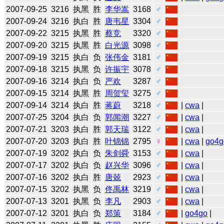
2007-09-25
3216
执黑
胜
李华嵩
3168
♂
2007-09-24
3216
执白
胜
唐韦星
3304
♂
2007-09-22
3215
执黑
胜
蔡竞
3320
♂
2007-09-20
3215
执黑
胜
白光源
3098
♂
2007-09-19
3215
执白
负
张伟金
3181
♂
2007-09-18
3215
执黑
负
许振宇
3078
♂
2007-09-16
3214
执白
负
严欢
3287
♂
2007-09-15
3214
执黑
胜
周贺玺
3275
♂
2007-09-14
3214
执白
胜
蒋蔚
3218
♂
|
cwa
|
2007-07-25
3204
执白
负
郭闻潮
3227
♂
|
cwa
|
2007-07-21
3203
执白
胜
郭天瑞
3122
♂
|
cwa
|
2007-07-20
3203
执白
胜
叶锦锦
2795
♀
|
cwa
|
go4g
2007-07-19
3202
执白
负
朱剑舜
3153
♂
|
cwa
|
2007-07-17
3202
执白
负
赵兴华
3096
♂
|
cwa
|
2007-07-16
3202
执白
胜
唐兢
2923
♂
|
cwa
|
2007-07-15
3202
执黑
负
佟禹林
3219
♂
|
cwa
|
2007-07-13
3201
执黑
负
李凡
2903
♂
|
cwa
|
2007-07-12
3201
执白
负
郑策
3184
♂
|
go4go
|