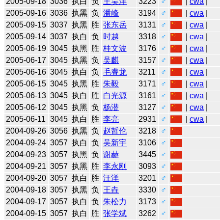
2005-09-18
3036
执白
负
王昊洋
3223
♂
|
cwa
|
2005-09-16
3036
执黑
负
潘峰
3194
♂
|
cwa
|
2005-09-15
3037
执黑
胜
张东岳
3131
♂
|
cwa
|
2005-09-14
3037
执白
负
时越
3318
♂
|
cwa
|
2005-06-19
3045
执黑
胜
桂文波
3176
♂
|
cwa
|
2005-06-17
3045
执黑
负
吴麒
3157
♂
|
cwa
|
2005-06-16
3045
执白
负
毛睿龙
3211
♂
|
cwa
|
2005-06-15
3045
执黑
胜
朱毅
3171
♂
|
cwa
|
2005-06-13
3045
执白
胜
白光源
3161
♂
|
cwa
|
2005-06-12
3045
执黑
负
杨潜
3127
♂
|
cwa
|
2005-06-11
3045
执白
胜
李亮
2931
♂
|
cwa
|
2004-09-26
3056
执黑
负
赵哲伦
3218
♂
2004-09-24
3057
执白
负
吴新宇
3106
♂
2004-09-23
3057
执黑
负
谢赫
3445
♂
2004-09-21
3057
执黑
胜
李永刚
3093
♂
2004-09-20
3057
执白
胜
汪洋
3201
♂
2004-09-18
3057
执黑
负
王垚
3330
♂
2004-09-17
3057
执白
负
朱松力
3173
♂
2004-09-15
3057
执白
胜
张学斌
3262
♂