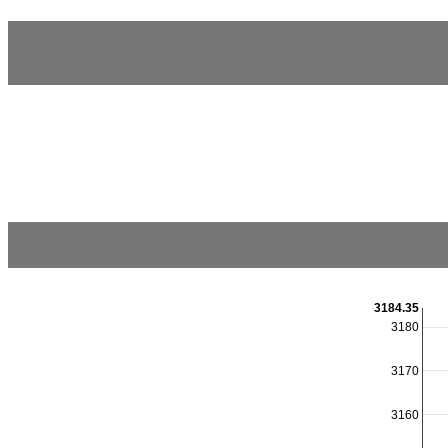
3184.35
3180
3170
3160