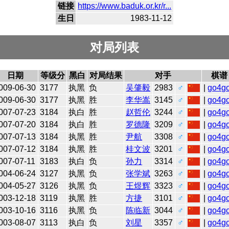
链接
https://www.baduk.or.kr/r...
生日
1983-11-12
对局列表
日期
等级分
黑白
对局结果
对手
棋谱
009-06-30
3177
执黑
负
吴肇毅
2983
♂
|
go4g
009-06-30
3177
执黑
胜
李华嵩
3145
♂
|
go4g
007-07-23
3184
执白
胜
赵哲伦
3244
♂
|
go4g
007-07-20
3184
执白
胜
罗德隆
3209
♂
|
go4g
007-07-13
3184
执黑
胜
尹航
3308
♂
|
go4g
007-07-12
3184
执黑
胜
桂文波
3201
♂
|
go4g
007-07-11
3183
执白
负
孙力
3314
♂
|
go4g
004-06-24
3127
执黑
负
张学斌
3263
♂
|
go4g
004-05-27
3126
执黑
负
王煜辉
3323
♂
|
go4g
003-12-18
3119
执黑
胜
方捷
3101
♂
|
go4g
003-10-16
3116
执黑
负
陈临新
3044
♂
|
go4g
003-08-07
3113
执白
负
刘星
3357
♂
|
go4g