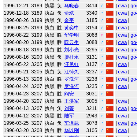
1996-12-21
3189
执黑
负
马晓春
3414
♂
|
cwa
|
go
1996-12-18
3189
执白
负
俞斌
3340
♂
|
cwa
|
go
1996-08-26
3199
执黑
负
余平
3185
♂
|
cwa
|
1996-08-25
3199
执白
胜
黄奕中
3154
♂
|
cwa
|
1996-08-22
3199
执黑
胜
华学明
3068
♀
|
cwa
|
go
1996-08-20
3199
执黑
胜
阮云生
3088
♂
|
cwa
|
go
1996-08-18
3199
执白
胜
刘小光
3295
♂
|
cwa
|
go
1996-08-16
3200
执黑
负
廖桂永
3131
♂
|
cwa
|
go
1996-05-22
3205
执黑
胜
汪见虹
3137
♂
|
cwa
|
1996-05-21
3205
执白
负
江铸久
3237
♂
|
cwa
|
1996-05-13
3206
执白
胜
罗洗河
3238
♂
|
cwa
|
go
1996-04-24
3207
执黑
胜
罗洗河
3235
♂
|
cwa
|
1996-04-23
3207
执白
胜
阎安
3031
♂
1996-04-20
3207
执黑
胜
王洪军
3005
♂
|
cwa
|
1996-04-13
3207
执白
负
刘菁
3211
♂
|
cwa
|
go
1996-04-12
3207
执黑
胜
陆军
2943
♂
|
cwa
|
1996-03-25
3207
执白
负
车泽武
3078
♂
|
cwa
|
go
1996-03-20
3208
执白
胜
华以刚
3105
♂
|
cwa
|