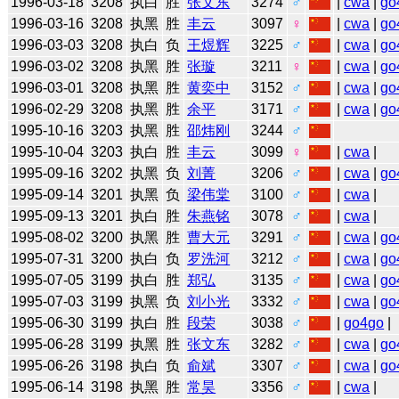
1996-03-18
3208
执白
胜
张文东
3274
♂
|
cwa
|
go
1996-03-16
3208
执黑
胜
丰云
3097
♀
|
cwa
|
go
1996-03-03
3208
执白
负
王煜辉
3225
♂
|
cwa
|
go
1996-03-02
3208
执黑
胜
张璇
3211
♀
|
cwa
|
go
1996-03-01
3208
执黑
胜
黄奕中
3152
♂
|
cwa
|
go
1996-02-29
3208
执黑
胜
余平
3171
♂
|
cwa
|
go
1995-10-16
3203
执黑
胜
邵炜刚
3244
♂
1995-10-04
3203
执白
胜
丰云
3099
♀
|
cwa
|
1995-09-16
3202
执黑
负
刘菁
3206
♂
|
cwa
|
go
1995-09-14
3201
执黑
负
梁伟棠
3100
♂
|
cwa
|
1995-09-13
3201
执白
胜
朱燕铭
3078
♂
|
cwa
|
1995-08-02
3200
执黑
胜
曹大元
3291
♂
|
cwa
|
go
1995-07-31
3200
执白
负
罗洗河
3212
♂
|
cwa
|
go
1995-07-05
3199
执白
胜
郑弘
3135
♂
|
cwa
|
go
1995-07-03
3199
执黑
负
刘小光
3332
♂
|
cwa
|
go
1995-06-30
3199
执白
胜
段荣
3038
♂
|
go4go
|
1995-06-28
3199
执黑
胜
张文东
3282
♂
|
cwa
|
go
1995-06-26
3198
执白
负
俞斌
3307
♂
|
cwa
|
go
1995-06-14
3198
执黑
胜
常昊
3356
♂
|
cwa
|