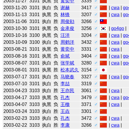
2003-11-27
3101
执黑
负
黄奕中
3335
♂
2003-11-20
3101
执白
负
谢赫
3417
♂
|
cwa
|
go
2003-11-13
3101
执黑
负
林锋
3207
♂
|
cwa
|
go
2003-11-06
3101
执白
胜
周俊勛
3266
♂
2003-10-30
3101
执黑
负
金承俊
3256
♂
|
go4go
|
2003-10-16
3100
执黑
负
汪洋
3204
♂
|
cwa
|
go
2003-10-09
3100
执白
负
周鹤洋
3432
♂
|
cwa
|
go
2003-08-21
3101
执黑
负
黄奕中
3331
♂
|
cwa
|
2003-08-16
3101
执黑
负
俞斌
3404
♂
|
cwa
|
go
2003-08-07
3101
执白
负
张学斌
3280
♂
|
cwa
|
go
2003-08-01
3101
执黑
胜
松本武久
3154
♂
2003-07-17
3101
执白
负
马晓春
3327
♂
|
cwa
|
go
2003-07-10
3101
执白
负
李喆
3319
♂
2003-04-23
3103
执白
胜
王亦民
3061
♂
|
cwa
|
2003-04-17
3103
执黑
负
孔杰
3479
♂
|
cwa
|
go
2003-04-07
3103
执黑
负
王檄
3371
♂
|
cwa
|
2003-03-24
3103
执白
胜
王垚
3301
♂
2003-02-23
3103
执白
负
孔杰
3472
♂
|
cwa
|
2003-02-22
3103
执白
胜
李康
3266
♂
|
cwa
|