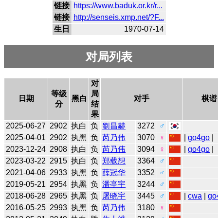
链接
https://www.baduk.or.kr/r...
链接
http://senseis.xmp.net/?F...
生日
1970-07-14
对局列表
对
等级
局
日期
黑白
对手
棋谱
分
结
果
2025-06-27
2902
执白
负
劉昌赫
3272
♂
2025-04-01
2902
执黑
负
芮乃伟
3070
♀
|
go4go
|
2023-12-24
2908
执白
负
芮乃伟
3094
♀
|
go4go
|
2023-03-22
2915
执白
负
郑载想
3364
♂
2021-04-06
2933
执黑
负
薛冠华
3352
♂
2019-05-21
2954
执黑
负
潘亭宇
3244
♂
2018-06-28
2965
执黑
负
屠晓宇
3445
♂
|
cwa
|
go
2016-05-25
2993
执黑
负
芮乃伟
3180
♀