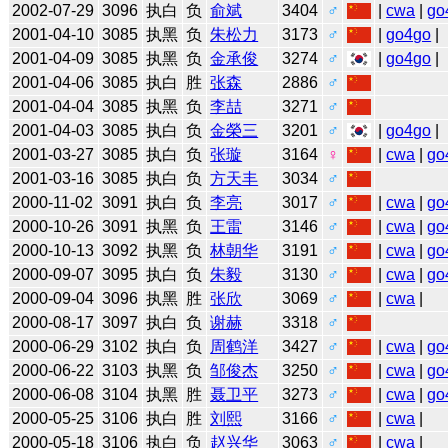
2002-07-29
3096
执白
负
俞斌
3404
♂
|
cwa
|
go
2001-04-10
3085
执黑
负
朱松力
3173
♂
|
go4go
|
2001-04-09
3085
执黑
负
金承俊
3274
♂
|
go4go
|
2001-04-06
3085
执白
胜
张森
2886
♂
2001-04-04
3085
执黑
负
李喆
3271
♂
2001-04-03
3085
执白
负
金榮三
3201
♂
|
go4go
|
2001-03-27
3085
执白
负
张璇
3164
♀
|
cwa
|
go
2001-03-16
3085
执白
负
方天丰
3034
♂
2000-11-02
3091
执白
负
李亮
3017
♂
|
cwa
|
go
2000-10-26
3091
执黑
负
王雷
3146
♂
|
cwa
|
go
2000-10-13
3092
执黑
负
林朝华
3191
♂
|
cwa
|
go
2000-09-07
3095
执白
负
朱毅
3130
♂
|
cwa
|
go
2000-09-04
3096
执黑
胜
张欣
3069
♂
|
cwa
|
2000-08-17
3097
执白
负
谢赫
3318
♂
2000-06-29
3102
执白
负
周鹤洋
3427
♂
|
cwa
|
go
2000-06-22
3103
执黑
负
邹俊杰
3250
♂
|
cwa
|
go
2000-06-08
3104
执黑
胜
聂卫平
3273
♂
|
cwa
|
go
2000-05-25
3106
执白
胜
刘熙
3166
♂
|
cwa
|
2000-05-18
3106
执白
负
赵兴华
3063
♂
|
cwa
|