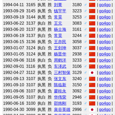
1994-04-11
3165
执黑
胜
刘菁
3180
♂
|
go4go
|
1993-09-29
3145
执黑
负
钱宇平
3223
♂
|
go4go
|
1993-09-19
3144
执黑
负
常昊
3253
♂
|
go4go
|
1993-06-22
3137
执白
胜
王元
3083
♂
|
go4go
|
1993-06-20
3137
执黑
胜
杨士海
3161
♂
|
go4go
|
1993-06-19
3137
执白
负
常昊
3244
♂
|
go4go
|
1993-06-15
3136
执黑
负
王亦民
3058
♂
|
go4go
|
1993-01-07
3124
执白
负
王剑坤
3037
♂
|
go4go
|
1993-01-05
3124
执黑
胜
杨晋华
2938
♂
|
go4go
|
1992-09-06
3116
执白
负
周鹤洋
3233
♂
|
go4go
|
1992-09-01
3116
执黑
负
车泽武
3106
♂
|
go4go
|
1992-04-27
3112
执黑
负
三村智保
3129
♂
|
go4go
|
1991-09-13
3107
执黑
负
张文东
3240
♂
|
go4go
|
1991-09-10
3107
执黑
胜
陈临新
3150
♂
|
go4go
|
1991-09-06
3107
执黑
负
廖桂永
3092
♂
|
go4go
|
1991-09-05
3107
执白
胜
华伟荣
2946
♂
|
go4go
|
1990-06-16
3100
执白
胜
邵炜刚
3193
♂
|
go4go
|
1990-04-30
3099
执黑
胜
泉谷英雄
2996
♂
|
go4go
|