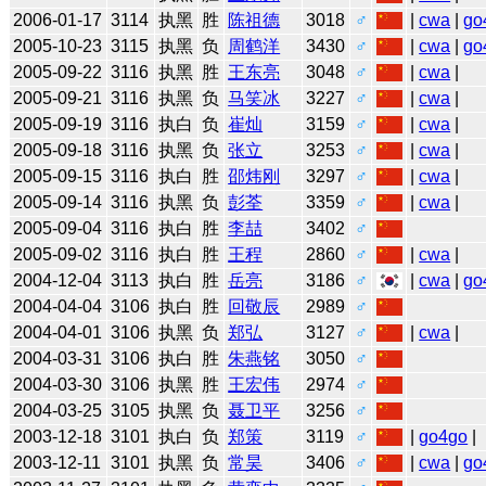
2006-01-17
3114
执黑
胜
陈祖德
3018
♂
|
cwa
|
go
2005-10-23
3115
执黑
负
周鹤洋
3430
♂
|
cwa
|
go
2005-09-22
3116
执黑
胜
王东亮
3048
♂
|
cwa
|
2005-09-21
3116
执黑
负
马笑冰
3227
♂
|
cwa
|
2005-09-19
3116
执白
负
崔灿
3159
♂
|
cwa
|
2005-09-18
3116
执黑
负
张立
3253
♂
|
cwa
|
2005-09-15
3116
执白
胜
邵炜刚
3297
♂
|
cwa
|
2005-09-14
3116
执黑
负
彭荃
3359
♂
|
cwa
|
2005-09-04
3116
执白
胜
李喆
3402
♂
2005-09-02
3116
执白
胜
王程
2860
♂
|
cwa
|
2004-12-04
3113
执白
胜
岳亮
3186
♂
|
cwa
|
go
2004-04-04
3106
执白
胜
回敬辰
2989
♂
2004-04-01
3106
执黑
负
郑弘
3127
♂
|
cwa
|
2004-03-31
3106
执白
胜
朱燕铭
3050
♂
2004-03-30
3106
执黑
胜
王宏伟
2974
♂
2004-03-25
3105
执黑
负
聂卫平
3256
♂
2003-12-18
3101
执白
负
郑策
3119
♂
|
go4go
|
2003-12-11
3101
执黑
负
常昊
3406
♂
|
cwa
|
go