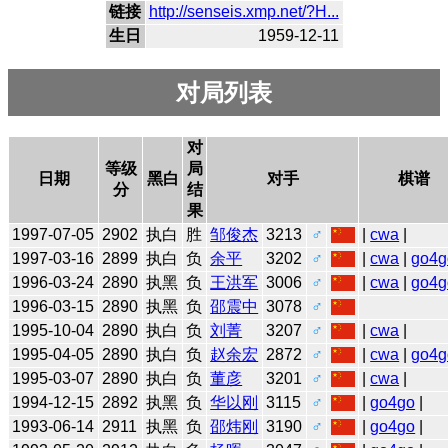
链接
http://senseis.xmp.net/?H...
生日
1959-12-11
对局列表
对
等级
局
日期
黑白
对手
棋谱
分
结
果
1997-07-05
2902
执白
胜
邹俊杰
3213
♂
|
cwa
|
1997-03-16
2899
执白
负
余平
3202
♂
|
cwa
|
go4g
1996-03-24
2890
执黑
负
王洪军
3006
♂
|
cwa
|
go4g
1996-03-15
2890
执黑
负
邵震中
3078
♂
1995-10-04
2890
执白
负
刘菁
3207
♂
|
cwa
|
1995-04-05
2890
执白
负
赵余宏
2872
♂
|
cwa
|
go4g
1995-03-07
2890
执白
负
董彦
3201
♂
|
cwa
|
1994-12-15
2892
执黑
负
华以刚
3115
♂
|
go4go
|
1993-06-14
2911
执黑
负
邵炜刚
3190
♂
|
go4go
|