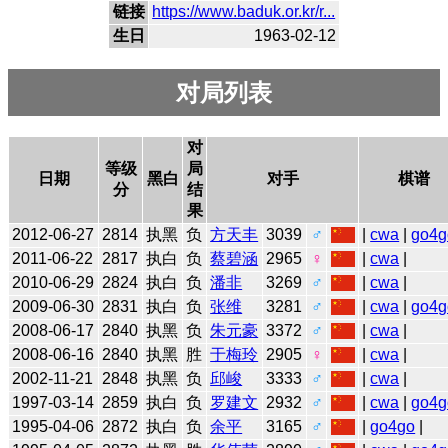
链接
https://www.baduk.or.kr/r...
生日
1963-02-12
对局列表
对
等级
局
日期
黑白
对手
棋谱
分
结
果
2012-06-27
2814
执黑
负
方天丰
3039
♂
|
cwa
|
go4g
2011-06-22
2817
执白
负
蔡碧涵
2965
♀
|
cwa
|
2010-06-29
2824
执白
负
潘非
3269
♂
|
cwa
|
2009-06-30
2831
执白
负
张维
3281
♂
|
cwa
|
go4g
2008-06-17
2840
执黑
负
朱元豪
3372
♂
|
cwa
|
2008-06-16
2840
执黑
胜
于梅玲
2905
♀
|
cwa
|
2002-11-21
2848
执黑
负
邱峻
3333
♂
|
cwa
|
1997-03-14
2859
执白
负
罗建文
2932
♂
|
cwa
|
go4g
1995-04-06
2872
执白
负
余平
3165
♂
|
go4go
|