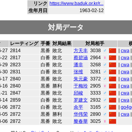
リンク
https://www.baduk.or.kr/r...
生年月日
1963-02-12
対局データ
付
レーティング
手番
対局結果
対局相手
6-27
2814
黒番
敗北
方天丰
3038
♂
|
cwa
6-22
2817
白番
敗北
蔡碧涵
2964
♀
|
cwa
|
6-29
2823
白番
敗北
潘非
3268
♂
|
cwa
|
6-30
2831
白番
敗北
张维
3281
♂
|
cwa
6-17
2840
黒番
敗北
朱元豪
3372
♂
|
cwa
|
6-16
2840
黒番
勝利
于梅玲
2905
♀
|
cwa
|
1-21
2847
黒番
敗北
邱峻
3333
♂
|
cwa
|
3-14
2859
白番
敗北
罗建文
2932
♂
|
cwa
4-06
2872
白番
敗北
余平
3165
♂
|
go4g
4-05
2872
黒番
勝利
华伟荣
2890
♂
|
cwa
3-06
2872
黒番
敗北
黎春華
3025
♀