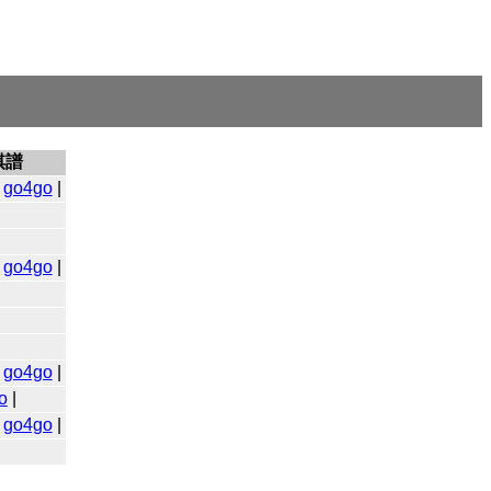
棋譜
|
go4go
|
|
go4go
|
|
go4go
|
o
|
|
go4go
|